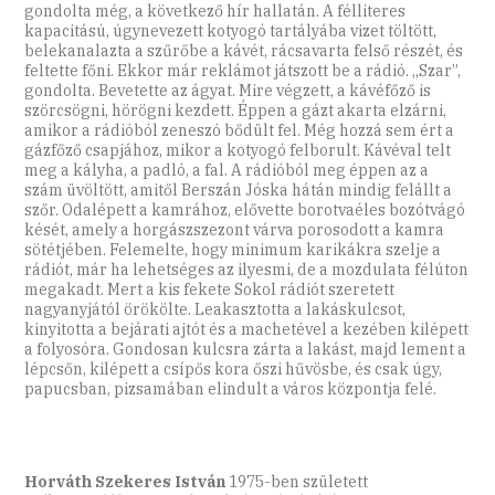
gondolta még, a következő hír hallatán. A félliteres
kapacitású, úgynevezett kotyogó tartályába vizet töltött,
belekanalazta a szűrőbe a kávét, rácsavarta felső részét, és
feltette főni. Ekkor már reklámot játszott be a rádió. „Szar”,
gondolta. Bevetette az ágyat. Mire végzett, a kávéfőző is
szörcsögni, hörögni kezdett. Éppen a gázt akarta elzárni,
amikor a rádióból zeneszó bődült fel. Még hozzá sem ért a
gázfőző csapjához, mikor a kotyogó felborult. Kávéval telt
meg a kályha, a padló, a fal. A rádióból meg éppen az a
szám üvöltött, amitől Berszán Jóska hátán mindig felállt a
szőr. Odalépett a kamrához, elővette borotvaéles bozótvágó
kését, amely a horgászszezont várva porosodott a kamra
sötétjében. Felemelte, hogy minimum karikákra szelje a
rádiót, már ha lehetséges az ilyesmi, de a mozdulata félúton
megakadt. Mert a kis fekete Sokol rádiót szeretett
nagyanyjától örökölte. Leakasztotta a lakáskulcsot,
kinyitotta a bejárati ajtót és a machetével a kezében kilépett
a folyosóra. Gondosan kulcsra zárta a lakást, majd lement a
lépcsőn, kilépett a csípős kora őszi hűvösbe, és csak úgy,
papucsban, pizsamában elindult a város központja felé.
Horváth Szekeres István
1975-ben született