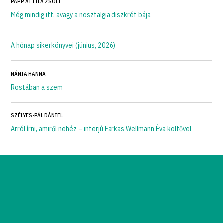
PAPP ATTILA ZSOLT
Még mindig itt, avagy a nosztalgia diszkrét bája
A hónap sikerkönyvei (június, 2026)
NÁNIA HANNA
Rostában a szem
SZÉLYES-PÁL DÁNIEL
Arról írni, amiről nehéz – interjú Farkas Wellmann Éva költővel