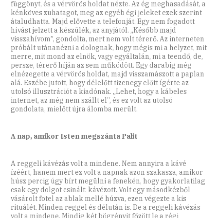
függönyt, és a vérvörös holdat nézte. Az ég meghasadását, a
kénköves zuhatagot, meg az egyéb égi jeleket ezek szerint
átaludhatta. Majd elővette a telefonját. Egy nem fogadott
hívást jelzett a készülék, az anyjától. „Később majd
visszahívom”, gondolta, mert nem volt térerő. Az interneten
próbált utánanézni a dolognak, hogy mégis mi a helyzet, mit
merre, mit mond az elnök, vagy egyáltalán, mi a teendő, de,
persze, térerő híján az sem működött. Egy darabig még
elnézegette a vérvörös holdat, majd visszamászott a paplan
alá. Eszébe jutott, hogy délelőtt tizenegy előtt ígérte az
utolsó illusztrációt a kiadónak. „Lehet, hogy a kábeles
internet, az még nem szállt el”, és ez volt az utolsó
gondolata, mielőtt újra álomba merült.
A nap, amikor Isten megszánta Palit
A reggeli kávézás volt a mindene. Nem annyira a kávé
ízéért, hanem mert ez volt a napnak azon szakasza, amikor
húsz percig úgy bírt megülni a fenekén, hogy gyakorlatilag
csak egy dolgot csinált: kávézott. Volt egy másodkézből
vásárolt fotel az ablak mellé húzva, ezen végezte a kis
rituálét. Minden reggel és délután is. De a reggeli kávézás
volt a mindene. Mindig két bögrényit főzött le a régi