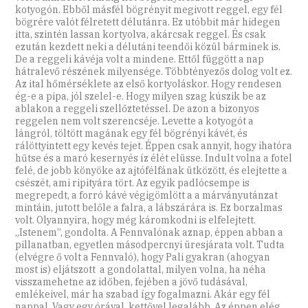
kotyogón. Ebből másfél bögrényit megivott reggel, egy fél
bögrére valót félretett délutánra. Ez utóbbit már hidegen
itta, szintén lassan kortyolva, akárcsak reggel. És csak
ezután kezdett neki a délutáni teendői közül bárminek is.
De a reggeli kávéja volt a mindene. Ettől függött a nap
hátralevő részének milyensége. Többtényezős dolog volt ez.
Az ital hőmérséklete az első kortyoláskor. Hogy rendesen
ég-e a pipa, jól szelel-e. Hogy milyen szag kúszik be az
ablakon a reggeli szellőztetéssel. De azon a bizonyos
reggelen nem volt szerencséje. Levette a kotyogót a
lángról, töltött magának egy fél bögrényi kávét, és
rálöttyintett egy kevés tejet. Éppen csak annyit, hogy ihatóra
hűtse és a maró kesernyés íz élét elüsse. Indult volna a fotel
felé, de jobb könyöke az ajtófélfának ütközött, és elejtette a
csészét, ami ripityára tört. Az egyik padlócsempe is
megrepedt, a forró kávé végigömlött a a márványutánzat
mintáin, jutott belőle a falra, a lábszárára is. Ez borzalmas
volt. Olyannyira, hogy még káromkodni is elfelejtett.
„Istenem”, gondolta. A Fennvalónak aznap, éppen abban a
pillanatban, egyetlen másodpercnyi üresjárata volt. Tudta
(elvégre ő volt a Fennvaló), hogy Pali gyakran (ahogyan
most is) eljátszott a gondolattal, milyen volna, ha néha
visszamehetne az időben, fejében a jövő tudásával,
emlékeivel, már ha szabad így fogalmazni. Akár egy fél
nappal. Vagy egy órával, kettővel legalább. Az éppen elég