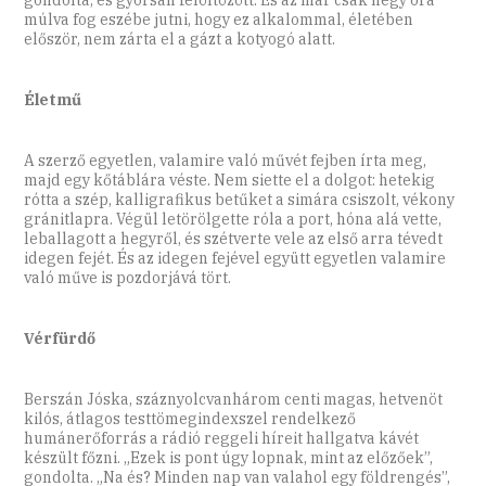
múlva fog eszébe jutni, hogy ez alkalommal, életében
először, nem zárta el a gázt a kotyogó alatt.
Életmű
A szerző egyetlen, valamire való művét fejben írta meg,
majd egy kőtáblára véste. Nem siette el a dolgot: hetekig
rótta a szép, kalligrafikus betűket a simára csiszolt, vékony
gránitlapra. Végül letörölgette róla a port, hóna alá vette,
leballagott a hegyről, és szétverte vele az első arra tévedt
idegen fejét. És az idegen fejével együtt egyetlen valamire
való műve is pozdorjává tört.
Vérfürdő
Berszán Jóska, száznyolcvanhárom centi magas, hetvenöt
kilós, átlagos testtömegindexszel rendelkező
humánerőforrás a rádió reggeli híreit hallgatva kávét
készült főzni. „Ezek is pont úgy lopnak, mint az előzőek”,
gondolta. „Na és? Minden nap van valahol egy földrengés”,