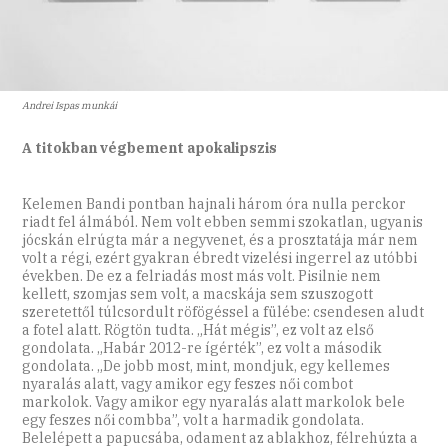
Andrei Ispas munkái
A titokban végbement apokalipszis
Kelemen Bandi pontban hajnali három óra nulla perckor
riadt fel álmából. Nem volt ebben semmi szokatlan, ugyanis
jócskán elrúgta már a negyvenet, és a prosztatája már nem
volt a régi, ezért gyakran ébredt vizelési ingerrel az utóbbi
években. De ez a felriadás most más volt. Pisilnie nem
kellett, szomjas sem volt, a macskája sem szuszogott
szeretettől túlcsordult röfögéssel a fülébe: csendesen aludt
a fotel alatt. Rögtön tudta. „Hát mégis”, ez volt az első
gondolata. „Habár 2012-re ígérték”, ez volt a második
gondolata. „De jobb most, mint, mondjuk, egy kellemes
nyaralás alatt, vagy amikor egy feszes női combot
markolok. Vagy amikor egy nyaralás alatt markolok bele
egy feszes női combba”, volt a harmadik gondolata.
Belelépett a papucsába, odament az ablakhoz, félrehúzta a