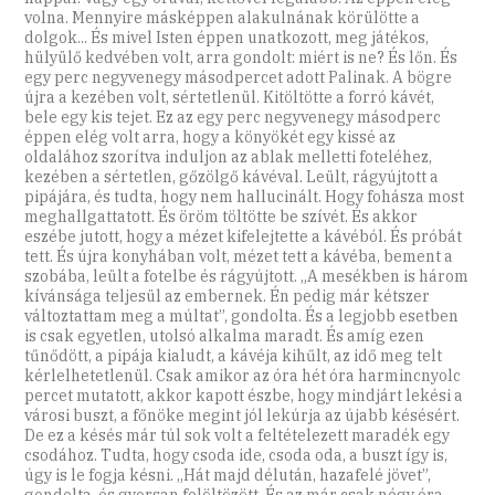
volna. Mennyire másképpen alakulnának körülötte a
dolgok... És mivel Isten éppen unatkozott, meg játékos,
hülyülő kedvében volt, arra gondolt: miért is ne? És lőn. És
egy perc negyvenegy másodpercet adott Palinak. A bögre
újra a kezében volt, sértetlenül. Kitöltötte a forró kávét,
bele egy kis tejet. Ez az egy perc negyvenegy másodperc
éppen elég volt arra, hogy a könyökét egy kissé az
oldalához szorítva induljon az ablak melletti foteléhez,
kezében a sértetlen, gőzölgő kávéval. Leült, rágyújtott a
pipájára, és tudta, hogy nem hallucinált. Hogy fohásza most
meghallgattatott. És öröm töltötte be szívét. És akkor
eszébe jutott, hogy a mézet kifelejtette a kávéból. És próbát
tett. És újra konyhában volt, mézet tett a kávéba, bement a
szobába, leült a fotelbe és rágyújtott. „A mesékben is három
kívánsága teljesül az embernek. Én pedig már kétszer
változtattam meg a múltat”, gondolta. És a legjobb esetben
is csak egyetlen, utolsó alkalma maradt. És amíg ezen
tűnődött, a pipája kialudt, a kávéja kihűlt, az idő meg telt
kérlelhetetlenül. Csak amikor az óra hét óra harmincnyolc
percet mutatott, akkor kapott észbe, hogy mindjárt lekési a
városi buszt, a főnöke megint jól lekúrja az újabb késésért.
De ez a késés már túl sok volt a feltételezett maradék egy
csodához. Tudta, hogy csoda ide, csoda oda, a buszt így is,
úgy is le fogja késni. „Hát majd délután, hazafelé jövet”,
gondolta, és gyorsan felöltözött. És az már csak négy óra