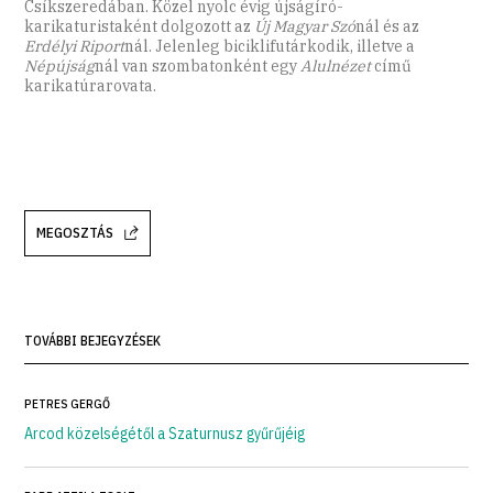
Csíkszeredában. Közel nyolc évig újságíró-
karikaturistaként dolgozott az
Új Magyar Szó
nál és az
Erdélyi Riport
nál. Jelenleg biciklifutárkodik, illetve a
Népújság
nál van szombatonként egy
Alulnézet
című
karikatúrarovata.
MEGOSZTÁS
TOVÁBBI BEJEGYZÉSEK
PETRES GERGŐ
Arcod közelségétől a Szaturnusz gyűrűjéig