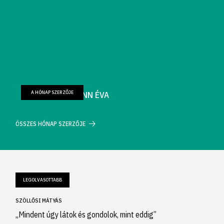
A HÓNAP SZERZŐJE
FARKAS WELLMANN ÉVA
ÖSSZES HÓNAP SZERZŐJE
LEGOLVASOTTABB
SZÖLLŐSI MÁTYÁS
„Mindent úgy látok és gondolok, mint eddig”