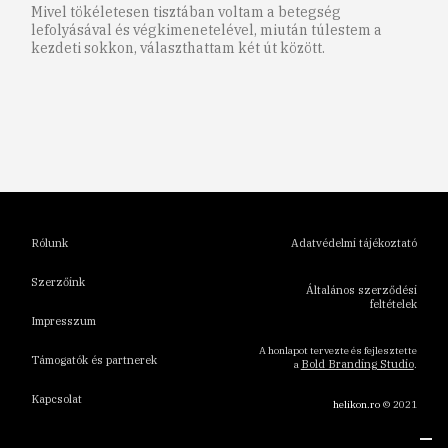
Mivel tökéletesen tisztában voltam a betegség
lefolyásával és végkimenetelével, miután túlestem a
kezdeti sokkon, választhattam két út között.
1
2
3
4
5
6
Rólunk
Adatvédelmi tájékoztató
Szerzőink
Általános szerződési
feltételek
Impresszum
A honlapot tervezte és fejlesztette
Támogatók és partnerek
Bold Branding Studio
a
.
Kapcsolat
helikon.ro
© 2021