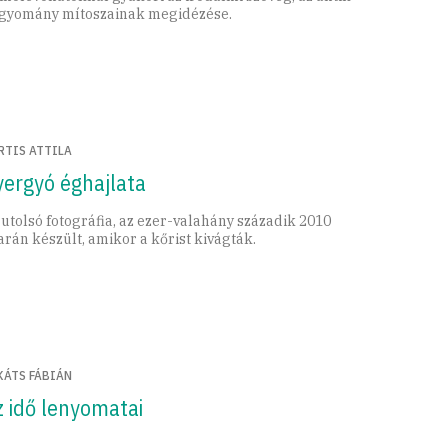
gyomány mítoszainak megidézése.
RTIS ATTILA
yergyó éghajlata
 utolsó fotográfia, az ezer-valahány századik 2010
arán készült, amikor a kőrist kivágták.
KÁTS FÁBIÁN
z idő lenyomatai