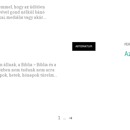
lemmel, hogy az üdítően
vével gond nélkül bánó
ai, mediális vagy akár
keresztül a jövőbe
FE
ARTEFAKTUM
A
állnak, a Biblia = Biblia és a
e közben nem tudunk nem arra
apok, hetek, hónapok türelme
1
...