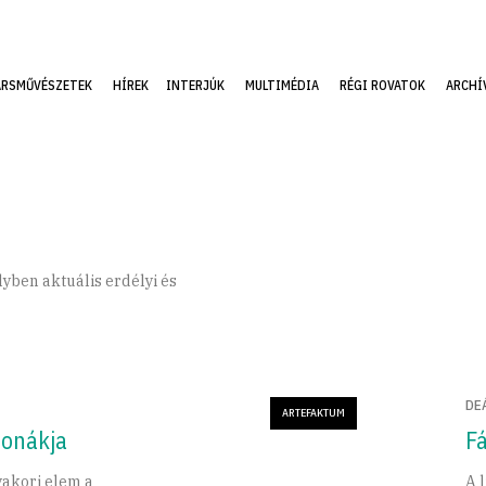
ÁRSMŰVÉSZETEK
HÍREK
INTERJÚK
MULTIMÉDIA
RÉGI ROVATOK
ARCHÍ
yben aktuális erdélyi és
DE
ARTEFAKTUM
fonákja
F
akori elem a
A 