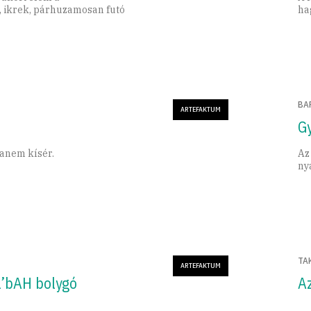
, ikrek, párhuzamosan futó
ha
BA
ARTEFAKTUM
G
hanem kísér.
Az
ny
TA
ARTEFAKTUM
l’bAH bolygó
A