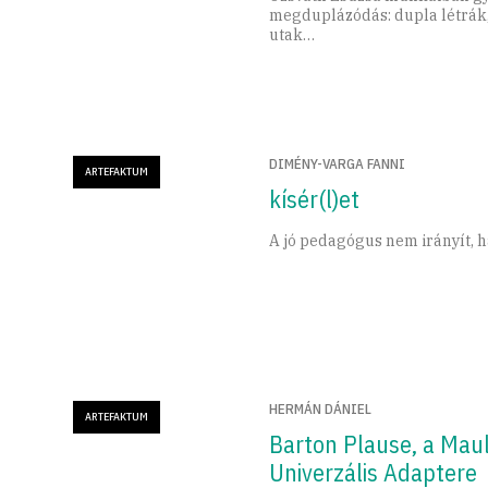
megduplázódás: dupla létrák
utak…
DIMÉNY-VARGA FANNI
ARTEFAKTUM
kísér(l)et
A jó pedagógus nem irányít, 
HERMÁN DÁNIEL
ARTEFAKTUM
Barton Plause, a Mau
Univerzális Adaptere