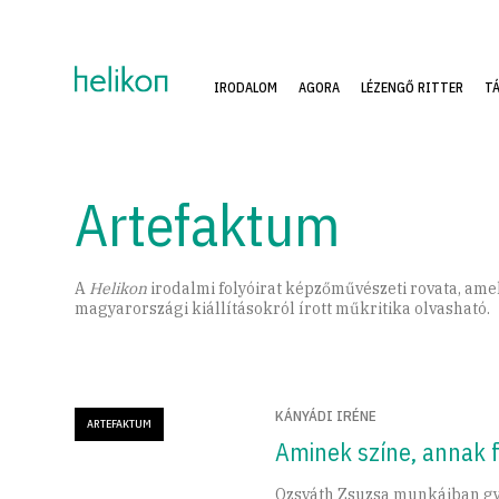
IRODALOM
AGORA
LÉZENGŐ RITTER
T
Artefaktum
A
Helikon
irodalmi folyóirat képzőművészeti rovata, amel
magyarországi kiállításokról írott műkritika olvasható.
KÁNYÁDI IRÉNE
ARTEFAKTUM
Aminek színe, annak 
Ozsváth Zsuzsa munkáiban gy