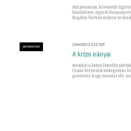
Azt javaslom, kövessük figye
lendületes, egyedi formanyel
Bogdán Farkas milyen technik
tematikai változásokon megy 
ZAHORECZ ESZTER
ARTEFAKTUM
A krízis irányai
munkái a lassú lázadás pártján 
Cri­sis Verticalis nézegetés
gondolni, hogy mennyi idő, n
sűrűsödik az alkotásokba