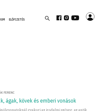
VUM
ELŐFIZETÉS
ÁK FERENC
ák, ágak, kövek és emberi vonások
linólevonatoknál gyakori az irodalmi szöveg, az antik