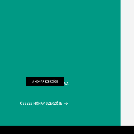
A HÓNAP SZERZŐJE
FARKAS WELLMANN ÉVA
ÖSSZES HÓNAP SZERZŐJE