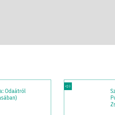
a: Odaátról
S
ásában)
P
Zs