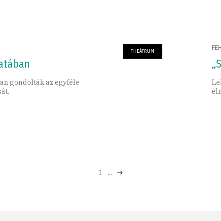
FE
THEÁTRUM
matában
„S
an gondolták az egyféle
Le
át.
él
1
...