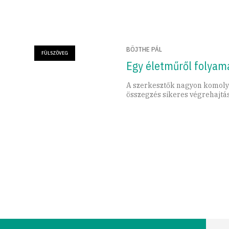
BÖJTHE PÁL
FÜLSZÖVEG
Egy életműről folya
A szerkesztők nagyon komoly
összegzés sikeres végrehajtás