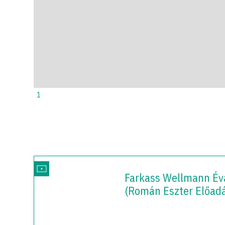
1
2
Farkass Wellmann Év
(Román Eszter Előad