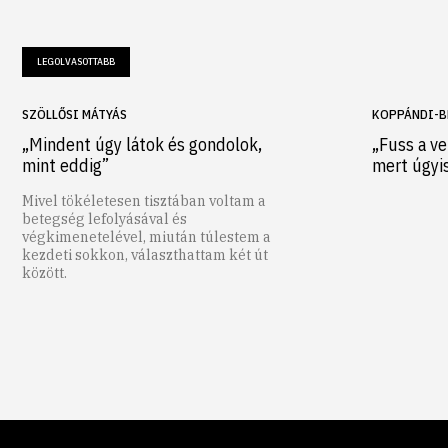
LEGOLVASOTTABB
SZÖLLŐSI MÁTYÁS
KOPPÁNDI-B
„Mindent úgy látok és gondolok,
„Fuss a ve
mint eddig”
mert úgyi
Mivel tökéletesen tisztában voltam a
betegség lefolyásával és
végkimenetelével, miután túlestem a
kezdeti sokkon, választhattam két út
között.