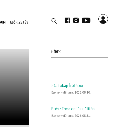
VUM
ELŐFIZETÉS
HÍREK
THIS IS SOME TEXT INSIDE OF A DIV BLOCK.
HEADING
54. Tokaji Írótábor
Heading
Esemény dátuma:
2026
.
08
.
10
.
Brósz Irma emlékkiállítás
Esemény dátuma:
2026
.
08
.
31
.