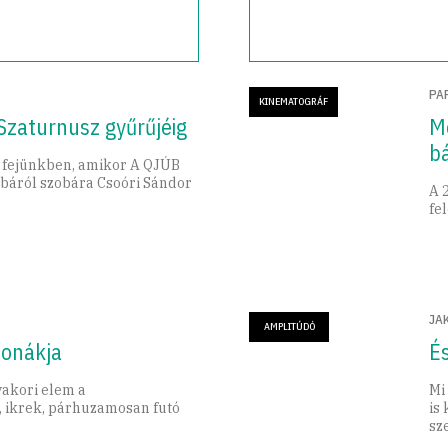
PA
KINEMATOGRÁF
Szaturnusz gyűrűjéig
Mé
b
 fejünkben, amikor A QJÚB
obáról szobára Csoóri Sándor
A 
fe
JA
AMPLITÚDÓ
fonákja
É
akori elem a
Mi
, ikrek, párhuzamosan futó
is
sz