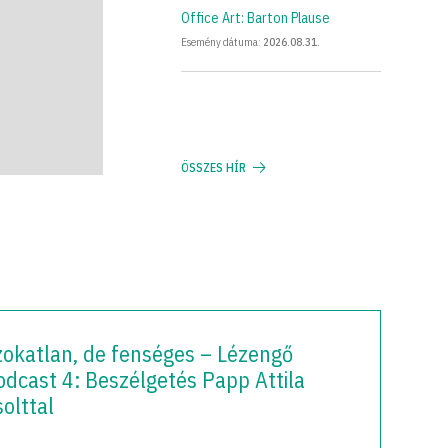
Office Art: Barton Plause
Esemény dátuma:
2026
.
08
.
31
.
ÖSSZES HÍR
zokatlan, de fenséges – Lézengő
odcast 4: Beszélgetés Papp Attila
olttal