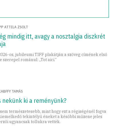
PP ATTILA ZSOLT
g mindig itt, avagy a nosztalgia diszkrét
ája
2026-os, jubileumi TIFF plakátján a szöveg címének első
le szerepel románul: „Tot aici.”
KABFFY TAMÁS
s nekünk ki a reményünk?
 sem természetesebb, mint hogy ezt a régiségénél fogva
 kiemelkedő tekintélyű éneket a későbbi műzene jeles
erzői ugyancsak tollukra vették.