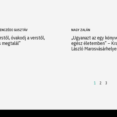
ENCZÉDI GUSZTÁV
NAGY ZALÁN
rstől, óvakodj a verstől,
„Ugyanazt az egy könyv
s megtalál”
egész életemben” – Kr
László Marosvásárhely
1
2
3