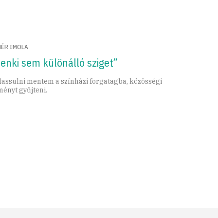
HÉR IMOLA
enki sem különálló sziget”
lassulni mentem a színházi forgatagba, közösségi
ményt gyűjteni.