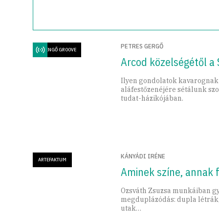
PETRES GERGŐ
LÉZENGŐ GROOVE
Arcod közelségétől a 
Ilyen gondolatok kavarognak
aláfestőzenéjére sétálunk sz
tudat-házikójában.
KÁNYÁDI IRÉNE
ARTEFAKTUM
Aminek színe, annak 
Ozsváth Zsuzsa munkáiban gy
megduplázódás: dupla létrák
utak…