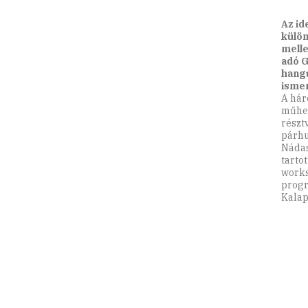
Az id
külön
melle
adó G
hangu
isme
A hár
műhel
részt
párhu
Nádas
tarto
works
progr
Kalap