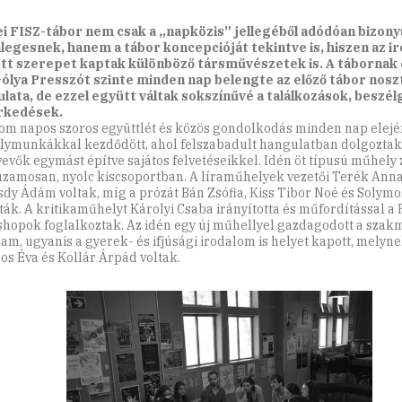
ei FISZ-tábor nem csak a „napközis” jellegéből adódóan bizony
legesnek, hanem a tábor koncepcióját tekintve is, hiszen az i
tt szerepet kaptak különböző társművészetek is. A tábornak
ólya Presszót szinte minden nap belengte az előző tábor nosz
lata, de ezzel együtt váltak sokszínűvé a találkozások, beszé
rkedések.
om napos szoros együttlét és közös gondolkodás minden nap elejé
ymunkákkal kezdődött, ahol felszabadult hangulatban dolgoztak 
vevők egymást építve sajátos felvetéseikkel. Idén öt típusú műhely z
zamosan, nyolc kiscsoportban. A líraműhelyek vezetői Terék Anna
dy Ádám voltak, míg a prózát Bán Zsófia, Kiss Tibor Noé és Solymos
tták. A kritikaműhelyt Károlyi Csaba irányította és műfordítással a
hopok foglalkoztak. Az idén egy új műhellyel gazdagodott a szak
am, ugyanis a gyerek- és ifjúsági irodalom is helyet kapott, melyne
os Éva és Kollár Árpád voltak.