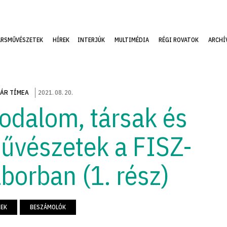
ÁRSMŰVÉSZETEK
HÍREK
INTERJÚK
MULTIMÉDIA
RÉGI ROVATOK
ARCHÍ
ÁR TÍMEA
2021
.
08
.
20
.
rodalom, társak és
űvészetek a FISZ-
áborban (1. rész)
REK
BESZÁMOLÓK