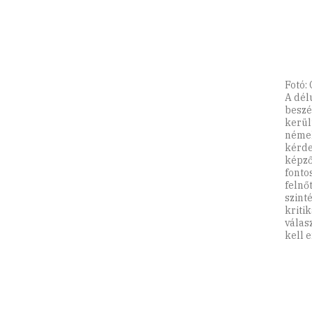
Fotó:
A dél
beszé
kerül
némel
kérde
képző
fonto
felnő
szint
kriti
válasz
kell 