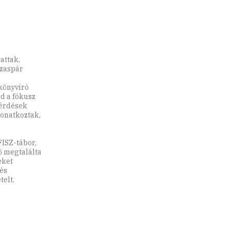
attak,
ázaspár
ókönyvíró
jd a fókusz
kérdések
vonatkoztak,
FISZ-tábor,
ő megtalálta
eket
és
telt.