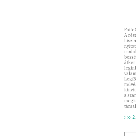
Fotó:
A rés
hisze
nyito
iroda
beszé
átker
legin
valam
Legfő
művés
kinyi
a szá
megko
társa
>>> 2.