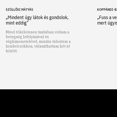
SZÖLLŐSI MÁTYÁS
KOPPÁNDI-B
„Mindent úgy látok és gondolok,
„Fuss a ve
mint eddig”
mert úgyi
Mivel tökéletesen tisztában voltam a
betegség lefolyásával és
végkimenetelével, miután túlestem a
kezdeti sokkon, választhattam két út
között.