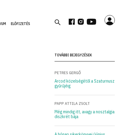
VUM
ELŐFIZETÉS
TOVÁBBI BEJEGYZÉSEK
PETRES GERGŐ
Arcod közelségétől a Szaturnusz
gyűrűjéig
PAPP ATTILA ZSOLT
Még mindig itt, avagy a nosztalgia
diszkrét bája
A hónap sikerkönyvei (június,