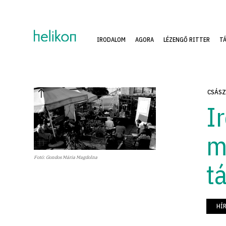
IRODALOM
AGORA
LÉZENGŐ RITTER
T
CSÁSZ
I
m
Fotó: Gondos Mária Magdolna
t
HÍ