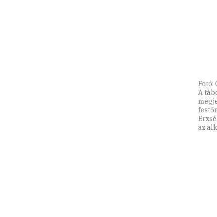
Fotó:
A táb
megje
festő
Erzsé
az al