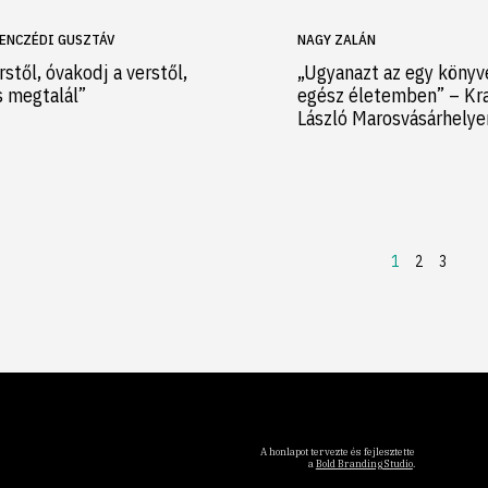
ENCZÉDI GUSZTÁV
NAGY ZALÁN
rstől, óvakodj a verstől,
„Ugyanazt az egy könyv
s megtalál”
egész életemben” – Kr
László Marosvásárhely
1
2
3
A honlapot tervezte és fejlesztette
a
Bold Branding Studio
.