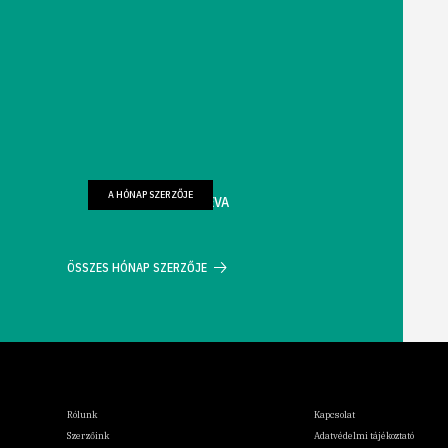
A HÓNAP SZERZŐJE
FARKAS WELLMANN ÉVA
ÖSSZES HÓNAP SZERZŐJE
Rólunk
Kapcsolat
Szerzőink
Adatvédelmi tájékoztató