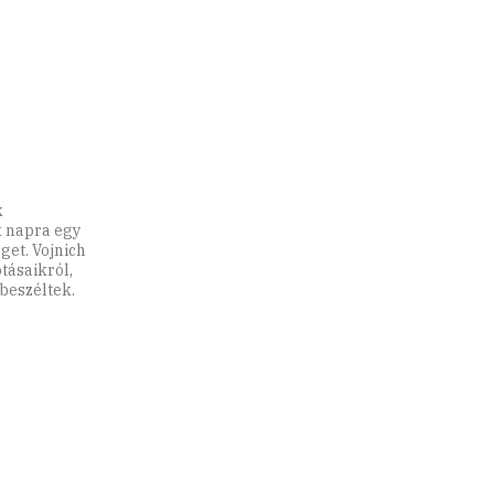
k
k napra egy
get. Vojnich
tásaikról,
 beszéltek.