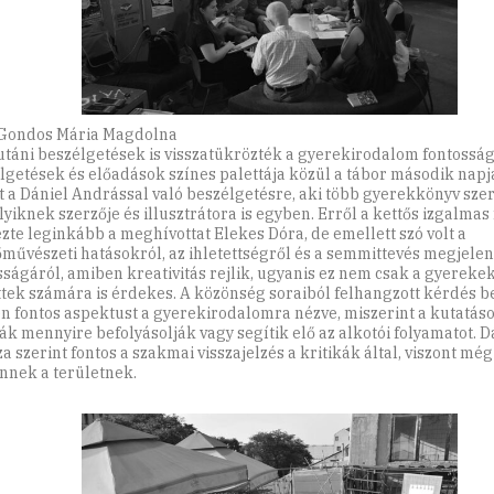
 Gondos Mária Magdolna
utáni beszélgetések is visszatükrözték a gyerekirodalom fontosság
lgetések és előadások színes palettája közül a tábor második napj
t a Dániel Andrással való beszélgetésre, aki több gyerekkönyv szer
yiknek szerzője és illusztrátora is egyben. Erről a kettős izgalmas
zte leginkább a meghívottat Elekes Dóra, de emellett szó volt a
művészeti hatásokról, az ihletettségről és a semmittevés megjele
sságáról, amiben kreativitás rejlik, ugyanis ez nem csak a gyereke
ttek számára is érdekes. A közönség soraiból felhangzott kérdés b
én fontos aspektust a gyerekirodalomra nézve, miszerint a kutatáso
kák mennyire befolyásolják vagy segítik elő az alkotói folyamatot. D
a szerint fontos a szakmai visszajelzés a kritikák által, viszont még
ennek a területnek.