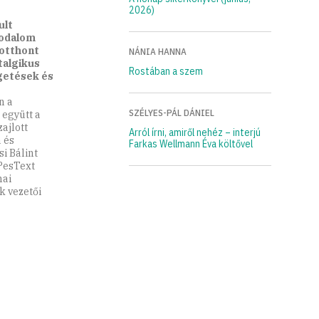
2026)
ult
rodalom
 otthont
NÁNIA HANNA
talgikus
Rostában a szem
lgetések és
n a
SZÉLYES-PÁL DÁNIEL
együtt a
ajlott
Arról írni, amiről nehéz – interjú
 és
Farkas Wellmann Éva költővel
i Bálint
 PesText
mai
k vezetői