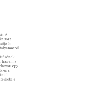
át. A
án sort
zője és
 folyamatról
nítésének
k, hanem a
ehozott egy
k és a
ániel
 fejlődnie