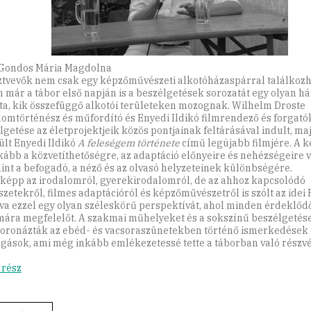
 Gondos Mária Magdolna
ztvevők nem csak egy képzőművészeti alkotóházaspárral találkozh
n már a tábor első napján is a beszélgetések sorozatát egy olyan h
tta, kik összefüggő alkotói területeken mozognak. Wilhelm Droste
lomtörténész és műfordító és Enyedi Ildikó filmrendező és forgat
lgetése az életprojektjeik közös pontjainak feltárásával indult, ma
ült Enyedi Ildikó
A feleségem története
című legújabb filmjére. A 
kább a közvetíthetőségre, az adaptáció előnyeire és nehézségeire 
int a befogadó, a néző és az olvasó helyzeteinek különbségére.
képp az irodalomról, gyerekirodalomról, de az ahhoz kapcsolódó
zetekről, filmes adaptációról és képzőművészetről is szólt az idei 
tva ezzel egy olyan széleskörű perspektívát, ahol minden érdeklőd
mára megfelelőt. A szakmai műhelyeket és a sokszínű beszélgetés
ronázták az ebéd- és vacsoraszünetekben történő ismerkedések 
lgások, ami még inkább emlékezetessé tette a táborban való részvé
 rész