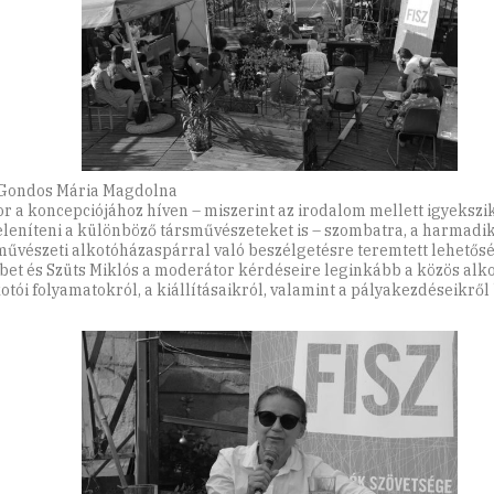
 Gondos Mária Magdolna
or a koncepciójához híven – miszerint az irodalom mellett igyekszi
leníteni a különböző társművészeteket is – szombatra, a harmadi
művészeti alkotóházaspárral való beszélgetésre teremtett lehetősé
bet és Szüts Miklós a moderátor kérdéseire leginkább a közös alko
kotói folyamatokról, a kiállításaikról, valamint a pályakezdéseikről