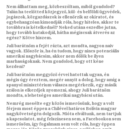
Nem állhattam meg, közbeszóltam, miből gondolod?
Talán ha teelőtted közjegyző, kül- és belföldi ügyvédek,
jogászok, közgazdászok is ellenőrzik az okiratot, és
egybehangzóan kimondják róla, hogy hiteles, akkor te
továbbra is kételkednél? Neked utána eszedbe jutna,
hogy tovább kutakodjál, hátha mégiscsak átverés az
egész? Kötve hiszem.
Juli barátnőm a fejét rázta, azt mondta, nagyon naiv
vagyok. Először is, ha én tudom, hogy nincs potenciális
amerikai nagybácsim, akkor nem dőlök be ilyen
marhaságoknak. Nem gondolod, hogy ott kéne
kezdeni?
Juli barátnőm meggyőző érvei hatottak ugyan, én
mégis úgy éreztem, megér annyit a dolog, hogy amíg a
spanyol minisztérium válasza megérkezik, egy másik
szálon is elkezdjek nyomozni, ahogy Juli barátnőm
mondta, a lehetséges amerikai nagybácsi után.
Nemrég mesélte egy közös ismerősünk, hogy a volt
férjem most éppen a Chilével határos Bolívia magyar
nagykövetségén dolgozik. Mióta elváltunk, nem tartjuk
a kapcsolatot, még felszínesen sem, a Facebookon sem
ismerősöm, így fogalmam sem volt róla, hogy éppen