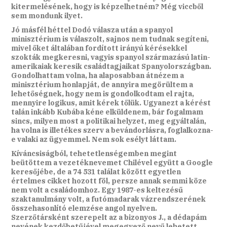
kitermelésének, hogy is képzelhetném? Még viccből
sem mondunk ilyet.
Jó másfél héttel Dodó válasza után a spanyol
minisztérium is válaszolt, sajnos nem tudnak segíteni,
mivel őket általában fordított irányú kérésekkel
szokták megkeresni, vagyis spanyol származású latin-
amerikaiak keresik családtagjaikat Spanyolországban.
Gondolhattam volna, ha alaposabban átnézem a
minisztérium honlapját, de annyira megörültem a
lehetőségnek, hogy nem is gondolkodtam el rajta,
mennyire logikus, amit kérek tőlük. Ugyanezt a kérést
talán inkább Kubába kéne elküldenem, bár fogalmam
sincs, milyen most a politikai helyzet, meg egyáltalán,
ha volna is illetékes szerv a bevándorlásra, foglalkozna-
e valaki az ügyemmel. Nem sok esélyt láttam.
Kíváncsiságból, tehetetlenségemben megint
beütöttem a vezetéknevemet Chilével együtt a Google
keresőjébe, de a 74 531 találat között egyetlen
értelmes cikket hozott föl, persze annak semmi köze
nem volt a családomhoz. Egy 1987-es keltezésű
szaktanulmány volt, a futómadarak vázrendszerének
összehasonlító elemzése angol nyelven.
Szerzőtársként szerepelt az a bizonyos J., a dédapám
nevének kezdőbetűjével megegyező nevű lehetett