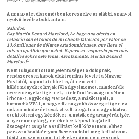
Ferencz S. Apor: Egy alternatív emlékmű makettje
A minap a levélszemétben keresgélve az alábbi, spanyol
nyelvű levélre bukkantam:
Saludos,
Soy Martin Benard Marclord, Le hago una oferta en
relación con el fondo de mi cliente fallecido por valor de
13,6 millones de dólares estadounidenses, que lleva el
mismo apellido que usted. Espero su respuesta para más
detalles sobre este tema. Atentamente, Martin Benard
1
Marclord
Nem tulajdonítottam jelentőséget a dolognak,
rendszeresen kapok elektronikus levelet a Magyar
Postától, naponta többet is, át nem vett
küldeményekre hívják föl a figyelmemet, mindenféle
nyereményeket ígérnek, a telefontársaság nevében
iPhone-t, egyik cég Mercedest, a másik Opelt, a
harmadik VW-t, a negyedik nagyobb összeget ígér, és
nekem mindezért csak el kell látogatnom egy oldalra,
ott kitölteni egy kérdőívet. A másik cég aranyórát ígér,
a nyereménytárgy értékéhez képest bagatell
összegért csupán a szállítást kell kifizetnem, ehhez
persze a bankkártyám összes adatát meg kell adnom.
Idáig persze én nem jutok el, engem nem vesznek