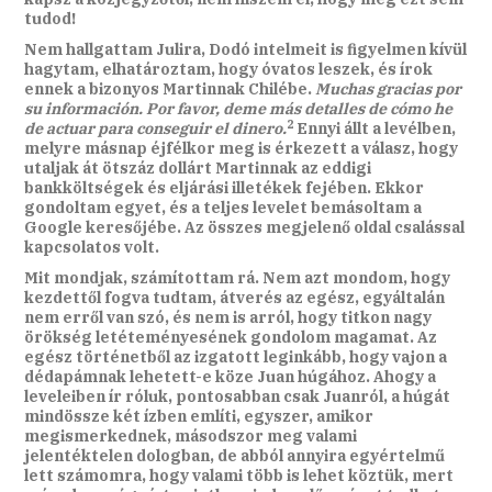
tudod!
Nem hallgattam Julira, Dodó intelmeit is figyelmen kívül
hagytam, elhatároztam, hogy óvatos leszek, és írok
ennek a bizonyos Martinnak Chilébe.
Muchas gracias por
su información. Por favor, deme más detalles de cómo he
2
de actuar para conseguir el dinero.
Ennyi állt a levélben,
melyre másnap éjfélkor meg is érkezett a válasz, hogy
utaljak át ötszáz dollárt Martinnak az eddigi
bankköltségek és eljárási illetékek fejében. Ekkor
gondoltam egyet, és a teljes levelet bemásoltam a
Google keresőjébe. Az összes megjelenő oldal csalással
kapcsolatos volt.
Mit mondjak, számítottam rá. Nem azt mondom, hogy
kezdettől fogva tudtam, átverés az egész, egyáltalán
nem erről van szó, és nem is arról, hogy titkon nagy
örökség letéteményesének gondolom magamat. Az
egész történetből az izgatott leginkább, hogy vajon a
dédapámnak lehetett-e köze Juan húgához. Ahogy a
leveleiben ír róluk, pontosabban csak Juanról, a húgát
mindössze két ízben említi, egyszer, amikor
megismerkednek, másodszor meg valami
jelentéktelen dologban, de abból annyira egyértelmű
lett számomra, hogy valami több is lehet köztük, mert