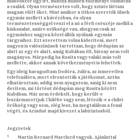
másodszor úgy írt, mintha minden előzményt tudhatna
a család. Olyan természetes volt, hogy szinte láttam
magam előtt őket. Mint amikor a titkos szeretők ülnek
egymás mellett a kávézóban, és olyan
természetességgel veszi el a nő a férfi csészéje mellől a
kiskanalat, amire szüksége van, ahogyan csak az
egymáshoz nagyon közel állók nyúlnak egymás
tárgyaihoz. Ezt szerettem volna kideríteni, mert
nagyon is valószínűnek tartottam, hogy dédapám az
alatt az egy év alatt, amíg Kubában élt, bizony nem volt
magányos. Márpedig ha Rosita vagy valaki más volt
mellette, akkor annak következményei is lehettek.
Egy ideig haragudtam Dodóra, Julira, az ismeretlen
telefonálóra, mert elrontották a játékomat, aztán
elhatároztam, addig nem nyugszom, amíg ki nem
derítem, mi történt dédapám meg Rosita között
Kubában. Már nem érdekelt, hogy került-e
leszármazottjuk Chilébe vagy sem, létezik-e a chilei
örökség vagy sem, elég lesz, ha megtalálom a fonal
végét, és Ariadné majd kivezet a labirintusból.
Jegyzetek
1
Martin Bernard Marclord vagyok. Ajánlattal