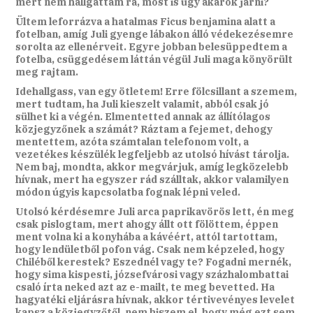
mert nem hallgattam rá, most is úgy akarok járni?
Ültem leforrázva a hatalmas Ficus benjamina alatt a
fotelban, amíg Juli gyenge lábakon álló védekezésemre
sorolta az ellenérveit. Egyre jobban belesüppedtem a
fotelba, csüggedésem láttán végül Juli maga könyörült
meg rajtam.
Idehallgass, van egy ötletem! Erre fölcsillant a szemem,
mert tudtam, ha Juli kieszelt valamit, abból csak jó
sülhet ki a végén. Elmentetted annak az állítólagos
közjegyzőnek a számát? Ráztam a fejemet, dehogy
mentettem, azóta számtalan telefonom volt, a
vezetékes készülék legfeljebb az utolsó hívást tárolja.
Nem baj, mondta, akkor megvárjuk, amíg legközelebb
hívnak, mert ha egyszer rád szálltak, akkor valamilyen
módon úgyis kapcsolatba fognak lépni veled.
Utolsó kérdésemre Juli arca paprikavörös lett, én meg
csak pislogtam, mert ahogy állt ott fölöttem, éppen
ment volna ki a konyhába a kávéért, attól tartottam,
hogy lendületből pofon vág. Csak nem képzeled, hogy
Chiléből kerestek? Eszednél vagy te? Fogadni mernék,
hogy sima kispesti, józsefvárosi vagy százhalombattai
csaló írta neked azt az e-mailt, te meg bevetted. Ha
hagyatéki eljárásra hívnak, akkor tértivevényes levelet
kapsz a közjegyzőtől, nem hiszem el, hogy még ezt sem