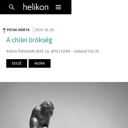
PATAK MÁRTA
2023
.
10
.
25
.
A chilei örökség
XXXIV. ÉVFOLYAM 2023. 16. (870.) SZÁM – AUGUSZTUS 25.
ESSZÉ
AGORA