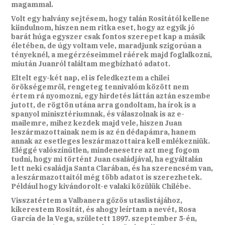
magammal.
Volt egy halvány sejtésem, hogy talán Rositától kellene
kiindulnom, hiszen nem ritka eset, hogy az egyik jó
barát húga egyszer csak fontos szerepet kap a másik
életében, de úgy voltam vele, maradjunk szigorúan a
tényeknél, a megérzéseimmel ráérek majd foglalkozni,
miután Juanról találtam megbízható adatot.
Eltelt egy-két nap, el is feledkeztem a chilei
örökségemről, rengeteg tennivalóm között nem
értem rá nyomozni, egy hirdetés láttán aztán eszembe
jutott, de rögtön utána arra gondoltam, ha írok is a
spanyol minisztériumnak, és válaszolnak is az e-
mailemre, mihez kezdek majd vele, hiszen Juan
leszármazottainak nem is az én dédapámra, hanem
annak az esetleges leszármazottaira kell emlékezniük.
Eléggé valószínűtlen, mindenesetre azt meg fogom
tudni, hogy mi történt Juan családjával, ha egyáltalán
lett neki családja Santa Clarában, és ha szerencsém van,
a leszármazottaitól még több adatot is szerezhetek.
Például hogy kivándorolt-e valaki közülük Chilébe.
Visszatértem a Valbanera gőzös utaslistájához,
kikerestem Rositát, és ahogy leírtam a nevét, Rosa
García de la Vega, született 1897. szeptember 5-én,