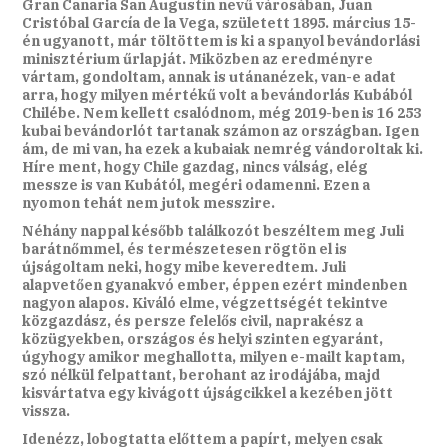
Gran Canaria San Augustín nevű városában, Juan
Cristóbal García de la Vega, született 1895. március 15-
én ugyanott, már töltöttem is ki a spanyol bevándorlási
minisztérium űrlapját. Miközben az eredményre
vártam, gondoltam, annak is utánanézek, van-e adat
arra, hogy milyen mértékű volt a bevándorlás Kubából
Chilébe. Nem kellett csalódnom, még 2019-ben is 16 253
kubai bevándorlót tartanak számon az országban. Igen
ám, de mi van, ha ezek a kubaiak nemrég vándoroltak ki.
Híre ment, hogy Chile gazdag, nincs válság, elég
messze is van Kubától, megéri odamenni. Ezen a
nyomon tehát nem jutok messzire.
Néhány nappal később találkozót beszéltem meg Juli
barátnőmmel, és természetesen rögtön el is
újságoltam neki, hogy mibe keveredtem. Juli
alapvetően gyanakvó ember, éppen ezért mindenben
nagyon alapos. Kiváló elme, végzettségét tekintve
közgazdász, és persze felelős civil, naprakész a
közügyekben, országos és helyi szinten egyaránt,
úgyhogy amikor meghallotta, milyen e-mailt kaptam,
szó nélkül felpattant, berohant az irodájába, majd
kisvártatva egy kivágott újságcikkel a kezében jött
vissza.
Idenézz, lobogtatta előttem a papírt, melyen csak