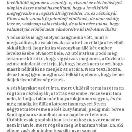
levélküldő ugyanaz a személy-e, viszont az elérhetőségek
alapján össze tudod hasonlítani, hogy a levélküldő
megegyezik-e a regisztrált ügyvéddel
.
Ja, és rézbányái
Pinerának vannak (a jelenlegi elnöknek, de nem sokáig
lesz az, vasárnap választások), de talán nézz utána, hogy
valamelyik elődöd nem vándorolt-e ki Dél-Amerikába.
A búcsúzás is ugyanolyan hangnemű volt, mint a
megszólítás, ha valaki csak azt a két sort látja a levélből,
okkal hiheti, hogy intim viszonyban álló két ember
levelezésébe olvasott bele. Az utóiratban Dodó még
lelkemre kötötte, hogy vigyázzak magamra, a Covid óta
szinte mindenki ezt írja, jó, hogy hozzá nem teszi, hogy
maszk nélkül ki ne menjek az utcára. Nem teszi hozzá,
de azt még igen, méghozzá felkiáltójelesen, hogy be ne
dőljek ilyen hülyeségeknek.
A rézbányákat azért írta, mert Chiléről természetesen
rögtön a rézbányák jutottak eszembe, viccesen írtam
neki, ki tudja, talán már bányatulajdonos vagyok, és én
még mindig itt ülök a káposztásmegyeri ötven
négyzetméteremen a két kutyámmal, pedig már bőven
Santiagóban számolhatnám a napi bevételemet.
Utóbbit csak gondolatban tettem hozzá, szerencsére
nem írtam le, mert rögtön meg is bántam volna. Én, aki
ellene vagyok minden fosszilis nyersanyag