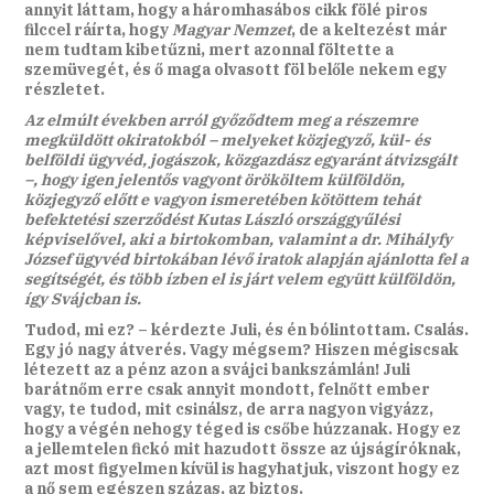
annyit láttam, hogy a háromhasábos cikk fölé piros
filccel ráírta, hogy
Magyar Nemzet
, de a keltezést már
nem tudtam kibetűzni, mert azonnal föltette a
szemüvegét, és ő maga olvasott föl belőle nekem egy
részletet.
Az elmúlt években arról győződtem meg a részemre
megküldött okiratokból – melyeket közjegyző, kül- és
belföldi ügyvéd, jogászok, közgazdász egyaránt átvizsgált
–, hogy igen jelentős vagyont örököltem külföldön,
közjegyző előtt e vagyon ismeretében kötöttem tehát
befektetési szerződést Kutas László országgyűlési
képviselővel, aki a birtokomban, valamint a dr. Mihályfy
József ügyvéd birtokában lévő iratok alapján ajánlotta fel a
segítségét, és több ízben el is járt velem együtt külföldön,
így Svájcban is.
Tudod, mi ez? – kérdezte Juli, és én bólintottam. Csalás.
Egy jó nagy átverés. Vagy mégsem? Hiszen mégiscsak
létezett az a pénz azon a svájci bankszámlán! Juli
barátnőm erre csak annyit mondott, felnőtt ember
vagy, te tudod, mit csinálsz, de arra nagyon vigyázz,
hogy a végén nehogy téged is csőbe húzzanak. Hogy ez
a jellemtelen fickó mit hazudott össze az újságíróknak,
azt most figyelmen kívül is hagyhatjuk, viszont hogy ez
a nő sem egészen százas, az biztos.