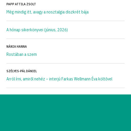
PAPP ATTILA ZSOLT
Még mindig itt, avagy a nosztalgia diszkrét bája
A hónap sikerkönyvei (június, 2026)
NÁNIA HANNA
Rostában a szem
SZÉLYES-PÁL DÁNIEL
Arról írni, amiről nehéz – interjú Farkas Wellmann Éva költővel