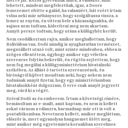
merre jár. Közös gyerekünk nincs, a váláskor, amit
lehetett, mindent megfeleztünk, igaz, a Doors
lemezemet elvitte a galád, ha valamiért, hát ezért írtam
volna neki már néhányszor, hogy szolgáltassa vissza, a
lemez az enyém, én vittem bele a házasságunkba, de
sajnos nem tudtam, kideríteni meg nem akartam.
Annyit persze tudtam, hogy utána a külügyhöz került.
Nem csodálkoztam rajta, amikor meghallottam, hogy
Bolíviában van. Dodó mindig is nyughatatlan természet,
megszállott utazó volt, mint szinte mindenben, ebben is
szöges ellentétem, úgyhogy amikor egy véletlen
szerencse folytán bekerült, én rögtön sejtettem, hogy
nem fog megülni a külügyminisztérium hivatalnoki
székében. Az állást ő tartotta szerencsének, én
bíróságról kijövet mondtam neki, hogy nekem nem
tudnának annyit fizetni, hogy egy minisztériumban
hivatalnokként dolgozzam. Ő erre csak annyit jegyzett
meg, várd ki a végét.
Szóval Dodó az én emberem. Írtam a követségi címére,
bemásoltam az e-mailt, amit kaptam, és nem is kellett
sokat várnom a válaszra, harmadnap már ott is volt a
postafiókomban. Nevetnem kellett, amikor megláttam,
először is, mert ugyanolyan hangnemet ütött meg,
mint amikor még egyetemista korunkban szerelmes