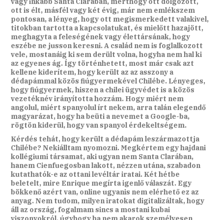
vagy inkább Santa Clarában, merthogy ott dolgozott,
ott is élt, másfél vagy két évig, már nem emlékszem
pontosan, a lényeg, hogy ott megismerkedett valakivel,
titokban tartotta a kapcsolatukat, és mielőtt hazajött,
meghagyta a feleségének vagy élettársának, hogy
eszébe ne jusson keresni. A család nem is foglalkozott
vele, mostanáig ki sem derült volna, hogyha nem hal ki
az egyenes ág. Így történhetett, most már csak azt
kellene kiderítem, hogy került az az asszony a
dédapámmal közös fiúgyermekével Chilébe. Lényeges,
hogy fiúgyermek, hiszen a chilei ügyvédet is a közös
vezetéknév irányította hozzám. Hogy miért nem
angolul, miért spanyolul írt nekem, arra talán elegendő
magyarázat, hogy ha beüti a nevemet a Google-ba,
rögtön kiderül, hogy van spanyol érdekeltségem.
Kérdés tehát, hogy került a dédapám leszármazottja
Chilébe? Nekiálltam nyomozni. Megkértem egy hajdani
kollégiumi társamat, aki ugyan nem Santa Clarában,
hanem Cienfuegosban lakott, nézzen utána, szabadon
kutathatók-e az ottani levéltár iratai. Két hétbe
beletelt, mire Enrique megírta igenlő válaszát. Egy
bökkenő azért van, online ugyanis nem elérhető ez az
anyag. Nem tudom, milyen iratokat digitalizáltak, hogy
áll az ország, fogalmam sincs a mostani kubai
viszonyokról, úgyhogy ha nem akarok személyesen