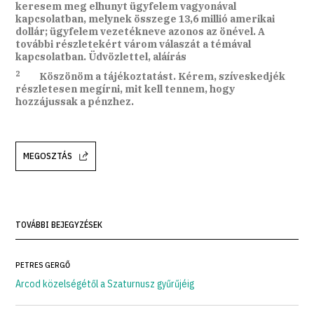
keresem meg elhunyt ügyfelem vagyonával
kapcsolatban, melynek összege 13,6 millió amerikai
dollár; ügyfelem vezetékneve azonos az önével. A
további részletekért várom válaszát a témával
kapcsolatban. Üdvözlettel, aláírás
2
Köszönöm a tájékoztatást. Kérem, szíveskedjék
részletesen megírni, mit kell tennem, hogy
hozzájussak a pénzhez.
MEGOSZTÁS
TOVÁBBI BEJEGYZÉSEK
PETRES GERGŐ
Arcod közelségétől a Szaturnusz gyűrűjéig