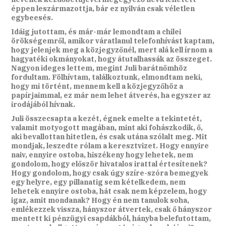
éppen leszármazottja, bár ez nyilván csak véletlen
egybeesés.
Idáig jutottam, és már-már lemondtam a chilei
örökségemről, amikor váratlanul telefonhívást kaptam,
hogy jelenjek meg a közjegyzőnél, mert alá kell írnom a
hagyatéki okmányokat, hogy átutalhassák az összeget.
Nagyon ideges lettem, megint Juli barátnőmhöz
fordultam. Fölhívtam, találkoztunk, elmondtam neki,
hogy mi történt, mennem kell a közjegyzőhöz a
papírjaimmal, ez már nem lehet átverés, ha egyszer az
irodájából hívnak.
Juli összecsapta a kezét, égnek emelte a tekintetét,
valamit motyogott magában, mint aki fohászkodik, ő,
aki bevallottan hitetlen, és csak utána szólalt meg. Mit
mondjak, leszedte rólam a keresztvizet. Hogy ennyire
naiv, ennyire ostoba, hiszékeny hogy lehetek, nem
gondolom, hogy először hivatalos irattal értesítenek?
Hogy gondolom, hogy csak úgy szíre-szóra bemegyek
egy helyre, egy pillanatig sem kételkedem, nem
lehetek ennyire ostoba, hát csak nem képzelem, hogy
igaz, amit mondanak? Hogy én nem tanulok soha,
emlékezzek vissza, hányszor átvertek, csak ő hányszor
mentett ki pénzügyi csapdákból, hányba belefutottam,