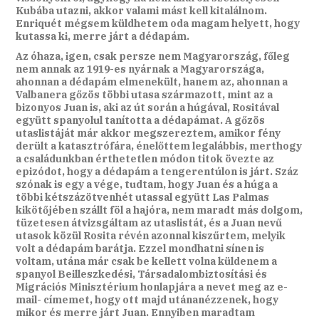
Kubába utazni, akkor valami mást kell kitalálnom.
Enriquét mégsem küldhetem oda magam helyett, hogy
kutassa ki, merre járt a dédapám.
Az óhaza, igen, csak persze nem Magyarország, főleg
nem annak az 1919-es nyárnak a Magyarországa,
ahonnan a dédapám elmenekült, hanem az, ahonnan a
Valbanera gőzös többi utasa származott, mint az a
bizonyos Juan is, aki az út során a húgával, Rositával
együtt spanyolul tanította a dédapámat. A gőzös
utaslistáját már akkor megszereztem, amikor fény
derült a katasztrófára, énelőttem legalábbis, merthogy
a családunkban érthetetlen módon titok övezte az
epizódot, hogy a dédapám a tengerentúlon is járt. Száz
szónak is egy a vége, tudtam, hogy Juan és a húga a
többi kétszázötvenhét utassal együtt Las Palmas
kikötőjében szállt föl a hajóra, nem maradt más dolgom,
tüzetesen átvizsgáltam az utaslistát, és a Juan nevű
utasok közül Rosita révén azonnal kiszűrtem, melyik
volt a dédapám barátja. Ezzel mondhatni sínen is
voltam, utána már csak be kellett volna küldenem a
spanyol Beilleszkedési, Társadalombiztosítási és
Migrációs Minisztérium honlapjára a nevet meg az e-
mail- címemet, hogy ott majd utánanézzenek, hogy
mikor és merre járt Juan. Ennyiben maradtam