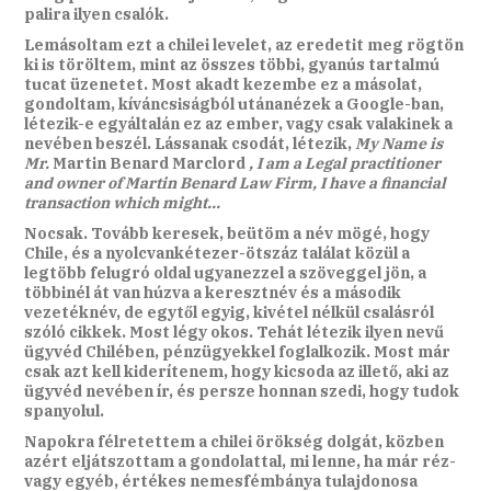
palira ilyen csalók.
Lemásoltam ezt a chilei levelet, az eredetit meg rögtön
ki is töröltem, mint az összes többi, gyanús tartalmú
tucat üzenetet. Most akadt kezembe ez a másolat,
gondoltam, kíváncsiságból utánanézek a Google-ban,
létezik-e egyáltalán ez az ember, vagy csak valakinek a
nevében beszél. Lássanak csodát, létezik,
My Name is
Mr.
Martin Benard Marclord
, I am a Legal practitioner
and owner of Martin Benard Law Firm, I have a financial
transaction which might…
Nocsak. Tovább keresek, beütöm a név mögé, hogy
Chile, és a nyolcvankétezer-ötszáz találat közül a
legtöbb felugró oldal ugyanezzel a szöveggel jön, a
többinél át van húzva a keresztnév és a második
vezetéknév, de egytől egyig, kivétel nélkül csalásról
szóló cikkek. Most légy okos. Tehát létezik ilyen nevű
ügyvéd Chilében, pénzügyekkel foglalkozik. Most már
csak azt kell kiderítenem, hogy kicsoda az illető, aki az
ügyvéd nevében ír, és persze honnan szedi, hogy tudok
spanyolul.
Napokra félretettem a chilei örökség dolgát, közben
azért eljátszottam a gondolattal, mi lenne, ha már réz-
vagy egyéb, értékes nemesfémbánya tulajdonosa