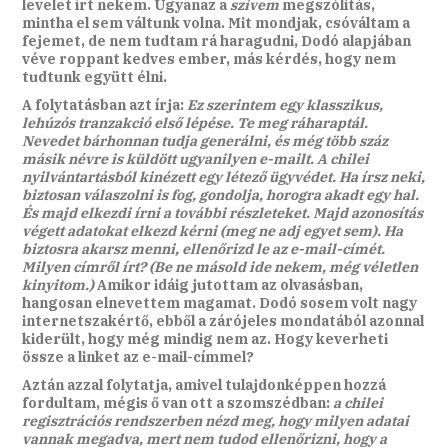
levelet írt nekem. Ugyanaz a
szívem
megszólítás,
mintha el sem váltunk volna. Mit mondjak, csóváltam a
fejemet, de nem tudtam rá haragudni, Dodó alapjában
véve roppant kedves ember, más kérdés, hogy nem
tudtunk együtt élni.
A folytatásban azt írja:
Ez szerintem egy klasszikus,
lehúzós tranzakció első lépése. Te meg ráharaptál.
Nevedet bárhonnan tudja generálni, és még több száz
másik névre is küldött ugyanilyen e-mailt. A chilei
nyilvántartásból kinézett egy létező ügyvédet. Ha írsz neki,
biztosan válaszolni is fog, gondolja, horogra akadt egy hal.
És majd elkezdi írni a további részleteket. Majd azonosítás
végett adatokat elkezd kérni (meg ne adj egyet sem). Ha
biztosra akarsz menni, ellenőrizd le az e-mail-címét.
Milyen címről írt? (Be ne másold ide nekem, még véletlen
kinyitom.)
Amikor idáig jutottam az olvasásban,
hangosan elnevettem magamat. Dodó sosem volt nagy
internetszakértő, ebből a zárójeles mondatából azonnal
kiderült, hogy még mindig nem az. Hogy keverheti
össze a linket az e-mail-címmel?
Aztán azzal folytatja, amivel tulajdonképpen hozzá
fordultam, mégis ő van ott a szomszédban:
a chilei
regisztrációs rendszerben nézd meg, hogy milyen adatai
vannak megadva, mert nem tudod ellenőrizni, hogy a