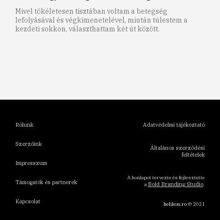
Mivel tökéletesen tisztában voltam a betegség
lefolyásával és végkimenetelével, miután túlestem a
kezdeti sokkon, választhattam két út között.
1
2
3
4
5
6
Rólunk
Adatvédelmi tájékoztató
Szerzőink
Általános szerződési
feltételek
Impresszum
A honlapot tervezte és fejlesztette
Támogatók és partnerek
Bold Branding Studio
a
.
Kapcsolat
helikon.ro
© 2021