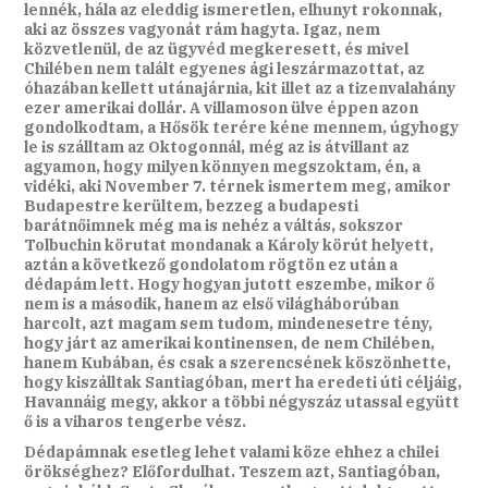
lennék, hála az eleddig ismeretlen, elhunyt rokonnak,
aki az összes vagyonát rám hagyta. Igaz, nem
közvetlenül, de az ügyvéd megkeresett, és mivel
Chilében nem talált egyenes ági leszármazottat, az
óhazában kellett utánajárnia, kit illet az a tizenvalahány
ezer amerikai dollár. A villamoson ülve éppen azon
gondolkodtam, a Hősök terére kéne mennem, úgyhogy
le is szálltam az Oktogonnál, még az is átvillant az
agyamon, hogy milyen könnyen megszoktam, én, a
vidéki, aki November 7. térnek ismertem meg, amikor
Budapestre kerültem, bezzeg a budapesti
barátnőimnek még ma is nehéz a váltás, sokszor
Tolbuchin körutat mondanak a Károly körút helyett,
aztán a következő gondolatom rögtön ez után a
dédapám lett. Hogy hogyan jutott eszembe, mikor ő
nem is a második, hanem az első világháborúban
harcolt, azt magam sem tudom, mindenesetre tény,
hogy járt az amerikai kontinensen, de nem Chilében,
hanem Kubában, és csak a szerencsének köszönhette,
hogy kiszálltak Santiagóban, mert ha eredeti úti céljáig,
Havannáig megy, akkor a többi négyszáz utassal együtt
ő is a viharos tengerbe vész.
Dédapámnak esetleg lehet valami köze ehhez a chilei
örökséghez? Előfordulhat. Teszem azt, Santiagóban,