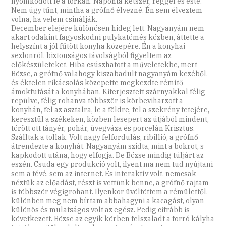
nyomkodott le a torkán. Naponta kétszer, reggel és este.
Nem úgy tűnt, mintha a grófnő élvezné. Én sem élveztem
volna, ha velem csinálják.
December elejére különösen hideg lett. Nagyanyám nem
akart odakint fagyoskodni pulykatömés közben, áttette a
helyszínt a jól fűtött konyha közepére. Én a konyhai
sezlonról, biztonságos távolságból figyeltem az
előkészületeket. Hiba csúszhatott a műveletekbe, mert
Bözse, a grófnő valahogy kiszabadult nagyanyám kezéből,
és éktelen rikácsolás közepette megkezdte rémítő
ámokfutását a konyhában. Kiterjesztett szárnyakkal félig
repülve, félig rohanva többször is körbeviharzott a
konyhán, fel az asztalra, le a földre, fel a szekrény tetejére,
keresztül a székeken, közben lesepert az útjából mindent,
törött ott tányér, pohár, üvegváza és porcelán Krisztus.
Szálltak a tollak. Volt nagy felfordulás, ribillió, a grófnő
átrendezte a konyhát. Nagyanyám szidta, mint a bokrot, s
kapkodott utána, hogy elfogja. De Bözse mindig túljárt az
eszén. Csuda egy produkció volt, ilyent ma nem tud nyújtani
sem a tévé, sem az internet. És interaktív volt, nemcsak
néztük az előadást, részt is vettünk benne, a grófnő rajtam
is többször végigrohant. Ilyenkor üvöltöttem a rémülettől,
különben meg nem bírtam abbahagyni a kacagást, olyan
különös és mulatságos volt az egész. Pedig cifrább is
következett. Bözse az egyik körben felszaladt a forró kályha