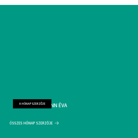
A HÓNAP SZERZŐJE
FARKAS WELLMANN ÉVA
ÖSSZES HÓNAP SZERZŐJE