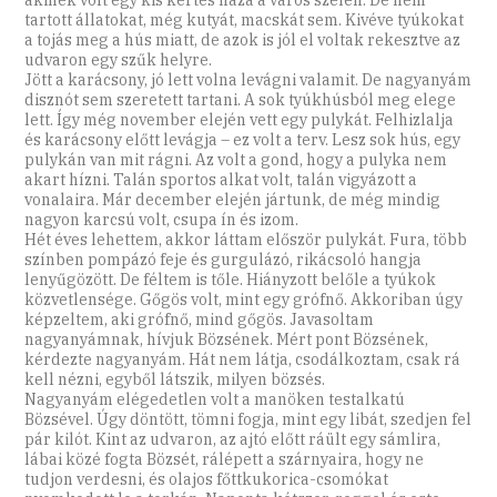
tartott állatokat, még kutyát, macskát sem. Kivéve tyúkokat
a tojás meg a hús miatt, de azok is jól el voltak rekesztve az
udvaron egy szűk helyre.
Jött a karácsony, jó lett volna levágni valamit. De nagyanyám
disznót sem szeretett tartani. A sok tyúkhúsból meg elege
lett. Így még november elején vett egy pulykát. Felhizlalja
és karácsony előtt levágja – ez volt a terv. Lesz sok hús, egy
pulykán van mit rágni. Az volt a gond, hogy a pulyka nem
akart hízni. Talán sportos alkat volt, talán vigyázott a
vonalaira. Már december elején jártunk, de még mindig
nagyon karcsú volt, csupa ín és izom.
Hét éves lehettem, akkor láttam először pulykát. Fura, több
színben pompázó feje és gurgulázó, rikácsoló hangja
lenyűgözött. De féltem is tőle. Hiányzott belőle a tyúkok
közvetlensége. Gőgös volt, mint egy grófnő. Akkoriban úgy
képzeltem, aki grófnő, mind gőgös. Javasoltam
nagyanyámnak, hívjuk Bözsének. Mért pont Bözsének,
kérdezte nagyanyám. Hát nem látja, csodálkoztam, csak rá
kell nézni, egyből látszik, milyen bözsés.
Nagyanyám elégedetlen volt a manöken testalkatú
Bözsével. Úgy döntött, tömni fogja, mint egy libát, szedjen fel
pár kilót. Kint az udvaron, az ajtó előtt ráült egy sámlira,
lábai közé fogta Bözsét, rálépett a szárnyaira, hogy ne
tudjon verdesni, és olajos főttkukorica-csomókat