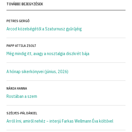
TOVÁBBI BEJEGYZÉSEK
PETRES GERGŐ
Arcod közelségétől a Szaturnusz gyűrűjéig
PAPP ATTILA ZSOLT
Még mindig itt, avagy a nosztalgia diszkrét bája
A hónap sikerkönyvei (június, 2026)
NÁNIA HANNA
Rostában a szem
SZÉLYES-PÁL DÁNIEL
Arról írni, amiről nehéz – interjú Farkas Wellmann Éva költővel