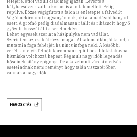
tetejére, ettől vadult csak meg igazán. Leverte a
kályhacsövet, szállt a korom is a tollak mellett. Félig
repülve, Bözse végigfutott a falon is és letépte a falvédőt.
Végül nekirontott nagyanyámnak, aki a támadástól hanyatt
esett. A grófnő pedig diadalmasan ráállt és rikácsolt, hogy ő
győzött, bosszút állt a sérelmekért.
Lehet, egyesek szerint a házipulyka nem vadállat.
Szerintem az, csak álcázza magát. Alkalomadtán jól ki tudja
mutatni a foga fehérjét, ha nincs is foga neki. A későbbi
veréb, amelyik felnőtt koromban repült be a blokklakásba,
kismiska volt hozzá képest. Régmúlt nagy idők legendás
hőseinek silány epigonja. De a közelmúlt városi medvés
esetei adnak némi reményt, hogy talán visszatérőben
vannak a nagy idők.
MEGOSZTÁS