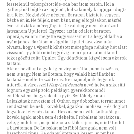
fesztelenül tekergőzött ide-oda barátom testén. Hol a
gallérjánál bújt ki az ingéből, hol valamelyik ingujján dugta
ki a fejét. Megbűvölve néztem. Barátom biztatott, vegyem
kézbe én is. Ne féljek, nem bánt, még elfogásakor, másfél
éve kihúzták a méregfogait. De valahogy nem akarózott
játszanom Upulettel. Egyszer aztán odalett barátom
viperája, valami megette vagy visszament a hegyoldalba a
nyámjaihoz. Barátom újságolta, Upulet távozása után
olvasta, hogy a viperák kihúzott méregfoga néhány hét alatt
visszanő. Így több mint egy évig nem épp ártalmatlanul
tekergőzött rajta Upulet. Úgy döntöttem, kígyót sem akarok
tartani.
Akkor bevillant a gyík. Igen virgonc állat, nem is szőrös,
nem is nagy. Nem hallottam, hogy valaki háziállatként
tartaná – mellette szólt ez is. Ne majmoljunk, legyünk
úttörők. A városszéli
Nagy Laji dombja
nevű helyen sikerült
fognom egy szép zöld példányt, gyerekkoromból
emlékeztem, hogy sok ott a gyík. Szülőhelye után
Lajoskának neveztem el. Otthon egy dobozban terráriumot
rendeztem be neki, kövekkel, ágakkal, mohával – és döglött
legyekkel elemózsiának. Hozzuk sem nyúlt. Láthatólag a
kövek, ágak, moha sem érdekelte. Próbáltam barátkozni
vele, gondoltam, majd ide-oda siklik rajtam is, mint Upulet
a barátomon. De Lajoskát más fából faragták, nem volt
barátkozó típus. Ha odanyújtottam a kezem, nyomban