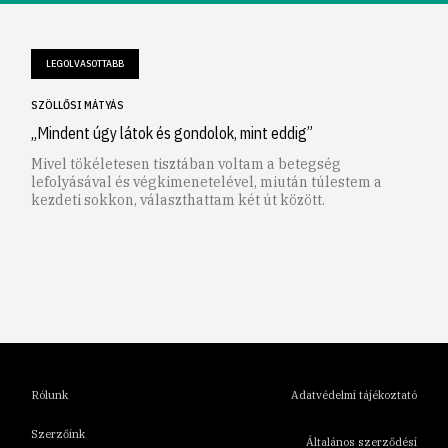
LEGOLVASOTTABB
SZÖLLŐSI MÁTYÁS
„Mindent úgy látok és gondolok, mint eddig”
Mivel tökéletesen tisztában voltam a betegség
lefolyásával és végkimenetelével, miután túlestem a
kezdeti sokkon, választhattam két út között.
1
2
3
4
5
6
Rólunk
Adatvédelmi tájékoztató
Szerzőink
Általános szerződési