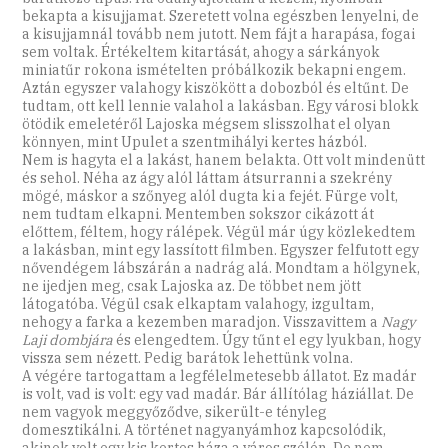
bekapta a kisujjamat. Szeretett volna egészben lenyelni, de
a kisujjamnál tovább nem jutott. Nem fájt a harapása, fogai
sem voltak. Értékeltem kitartását, ahogy a sárkányok
miniatűr rokona ismételten próbálkozik bekapni engem.
Aztán egyszer valahogy kiszökött a dobozból és eltűnt. De
tudtam, ott kell lennie valahol a lakásban. Egy városi blokk
ötödik emeletéről Lajoska mégsem slisszolhat el olyan
könnyen, mint Upulet a szentmihályi kertes házból.
Nem is hagyta el a lakást, hanem belakta. Ott volt mindenütt
és sehol. Néha az ágy alól láttam átsurranni a szekrény
mögé, máskor a szőnyeg alól dugta ki a fejét. Fürge volt,
nem tudtam elkapni. Mentemben sokszor cikázott át
előttem, féltem, hogy rálépek. Végül már úgy közlekedtem
a lakásban, mint egy lassított filmben. Egyszer felfutott egy
nővendégem lábszárán a nadrág alá. Mondtam a hölgynek,
ne ijedjen meg, csak Lajoska az. De többet nem jött
látogatóba. Végül csak elkaptam valahogy, izgultam,
nehogy a farka a kezemben maradjon. Visszavittem a
Nagy
Laji dombjára
és elengedtem. Úgy tűnt el egy lyukban, hogy
vissza sem nézett. Pedig barátok lehettünk volna.
A végére tartogattam a legfélelmetesebb állatot. Ez madár
is volt, vad is volt: egy vad madár. Bár állítólag háziállat. De
nem vagyok meggyőződve, sikerült-e tényleg
domesztikálni. A történet nagyanyámhoz kapcsolódik,
akinek volt egy kis kertes háza a város szélén. De nem