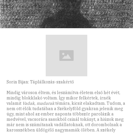
Sorin Bijan: Táplálkozás-szakértő
Mindig városon éltem, és leszámítva életem első hét évét,
mindig blokklakó voltam. Így mikor felkértek, írnék
valamit
Vadak, madarak
témára, kicsit elakadtam. Tudom, a
nem ott élők tudatában a Székelyföld gyakran jelenik meg
úgy, mint ahol az ember naponta többször parolázik a
medvével, vacsorára sasokból csinál tokányt, a hiúzok meg
már nem is számítanak vadállatoknak, ott dorombolnak a
karosszékben üldögélő nagymamák ölében. A székely