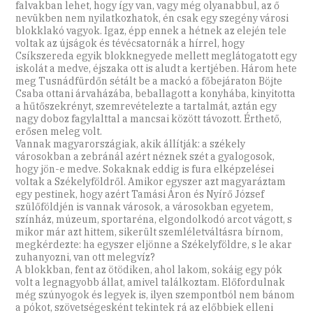
falvakban lehet, hogy így van, vagy még olyanabbul, az ő
nevükben nem nyilatkozhatok, én csak egy szegény városi
blokklakó vagyok. Igaz, épp ennek a hétnek az elején tele
voltak az újságok és tévécsatornák a hírrel, hogy
Csíkszereda egyik blokknegyede mellett meglátogatott egy
iskolát a medve, éjszaka ott is aludt a kertjében. Három hete
meg Tusnádfürdőn sétált be a mackó a főbejáraton Böjte
Csaba ottani árvaházába, beballagott a konyhába, kinyitotta
a hűtőszekrényt, szemrevételezte a tartalmát, aztán egy
nagy doboz fagylalttal a mancsai között távozott. Érthető,
erősen meleg volt.
Vannak magyarországiak, akik állítják: a székely
városokban a zebránál azért néznek szét a gyalogosok,
hogy jön-e medve. Sokaknak eddig is fura elképzelései
voltak a Székelyföldről. Amikor egyszer azt magyaráztam
egy pestinek, hogy azért Tamási Áron és Nyírő József
szülőföldjén is vannak városok, a városokban egyetem,
színház, múzeum, sportaréna, elgondolkodó arcot vágott, s
mikor már azt hittem, sikerült szemléletváltásra bírnom,
megkérdezte: ha egyszer eljönne a Székelyföldre, s le akar
zuhanyozni, van ott melegvíz?
A blokkban, fent az ötödiken, ahol lakom, sokáig egy pók
volt a legnagyobb állat, amivel találkoztam. Előfordulnak
még szúnyogok és legyek is, ilyen szempontból nem bánom
a pókot, szövetségesként tekintek rá az előbbiek elleni