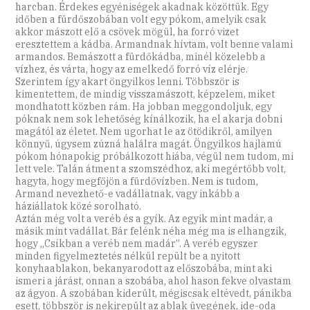
harcban. Érdekes egyéniségek akadnak közöttük. Egy
időben a fürdőszobában volt egy pókom, amelyik csak
akkor mászott elő a csövek mögül, ha forró vizet
eresztettem a kádba. Armandnak hívtam, volt benne valami
armandos. Bemászott a fürdőkádba, minél közelebb a
vízhez, és várta, hogy az emelkedő forró víz elérje.
Szerintem így akart öngyilkos lenni. Többször is
kimentettem, de mindig visszamászott, képzelem, miket
mondhatott közben rám. Ha jobban meggondoljuk, egy
póknak nem sok lehetőség kínálkozik, ha el akarja dobni
magától az életet. Nem ugorhat le az ötödikről, amilyen
könnyű, úgysem zúzná halálra magát. Öngyilkos hajlamú
pókom hónapokig próbálkozott hiába, végül nem tudom, mi
lett vele. Talán átment a szomszédhoz, aki megértőbb volt,
hagyta, hogy megfőjön a fürdővízben. Nem is tudom,
Armand nevezhető-e vadállatnak, vagy inkább a
háziállatok közé sorolható.
Aztán még volt a veréb és a gyík. Az egyik mint madár, a
másik mint vadállat. Bár felénk néha még ma is elhangzik,
hogy „Csíkban a veréb nem madár”. A veréb egyszer
minden figyelmeztetés nélkül repült be a nyitott
konyhaablakon, bekanyarodott az előszobába, mint aki
ismeri a járást, onnan a szobába, ahol hason fekve olvastam
az ágyon. A szobában kiderült, mégiscsak eltévedt, pánikba
esett, többször is nekirepült az ablak üvegének, ide-oda