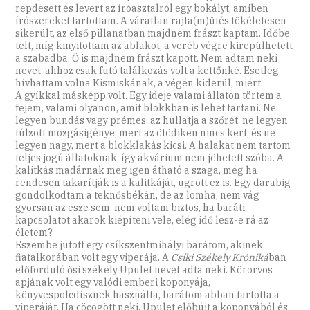
repdesett és levert az íróasztalról egy bokályt, amiben
írószereket tartottam. A váratlan rajta(m)ütés tökéletesen
sikerült, az első pillanatban majdnem frászt kaptam. Időbe
telt, míg kinyitottam az ablakot, a veréb végre kirepülhetett
a szabadba. Ő is majdnem frászt kapott. Nem adtam neki
nevet, ahhoz csak futó találkozás volt a kettőnké. Esetleg
hívhattam volna Kismiskának, a végén kiderül, miért.
A gyíkkal másképp volt. Egy ideje valami állaton törtem a
fejem, valami olyanon, amit blokkban is lehet tartani. Ne
legyen bundás vagy prémes, az hullatja a szőrét, ne legyen
túlzott mozgásigénye, mert az ötödiken nincs kert, és ne
legyen nagy, mert a blokklakás kicsi. A halakat nem tartom
teljes jogú állatoknak, így akvárium nem jöhetett szóba. A
kalitkás madárnak meg igen átható a szaga, még ha
rendesen takarítják is a kalitkáját, ugrott ez is. Egy darabig
gondolkodtam a teknősbékán, de az lomha, nem vág
gyorsan az esze sem, nem voltam biztos, ha baráti
kapcsolatot akarok kiépíteni vele, elég idő lesz-e rá az
életem?
Eszembe jutott egy csíkszentmihályi barátom, akinek
fiatalkorában volt egy viperája. A
Csíki Székely Króniká
ban
előforduló ősi székely Upulet nevet adta neki. Körorvos
apjának volt egy valódi emberi koponyája,
könyvespolcdísznek használta, barátom abban tartotta a
viperáját. Ha cöcögött neki, Upulet előbújt a koponyából és