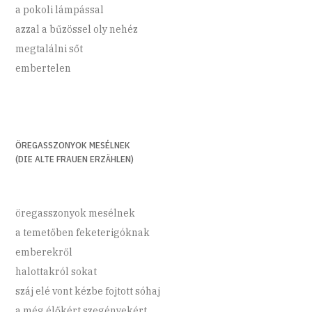
a pokoli lámpással
azzal a bűzössel oly nehéz
megtalálni sőt
embertelen
ÖREGASSZONYOK MESÉLNEK
(DIE ALTE FRAUEN ERZÄHLEN)
öregasszonyok mesélnek
a temetőben feketerigóknak
emberekről
halottakról sokat
száj elé vont kézbe fojtott sóhaj
a még élőkért szegényekért