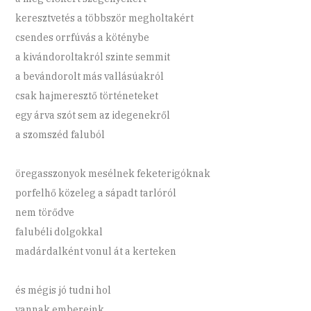
keresztvetés a többször megholtakért
csendes orrfúvás a köténybe
a kivándoroltakról szinte semmit
a bevándorolt más vallásúakról
csak hajmeresztő történeteket
egy árva szót sem az idegenekről
a szomszéd faluból
öregasszonyok mesélnek feketerigóknak
porfelhő közeleg a sápadt tarlóról
nem törődve
falubéli dolgokkal
madárdalként vonul át a kerteken
és mégis jó tudni hol
vannak embereink