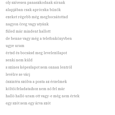
oly szívesen panaszkodnak sírnak
alapjában csak aprócska bűnök
ezeket régebb még megbocsátottad
nagyon öreg vagy atyánk
füled már mindent hallott
de benne vagy még a telefonkönyvben
ugye uram
értsd és bocsásd meg levelezőlapot
senki nem küld
s színes képeslapot sem onnan lentről
levélre se várj
őszintén szólva a posta az érzelmek
költői feladataihoz nem nő fel már
halló halló uram ott vagy-e még nem értek
egy szót sem egy árva szót