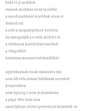
hidd el jó mobilok
vannak módiban ez az új vallás
a macdonaldsnál is jobbak uram jó
tudnod ezt
a nők is megszépülnek hirtelen
ha simogatják s a csók műbőrt ér
a telefonok katedrálist emeltek
a világodból
hatalmas mennyei telefonfülkét
egzotikusnak tűnik számodra tán
nem áll róla semmi bibliának nevezett
könyvedben
nem ógörög s nem is muzulmán
s pápa-féle latin sem
smartphone utolsó generációs készülék ez