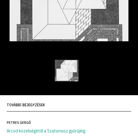
TOVÁBBI BEJEGYZÉSEK
PETRES GERGŐ
Arcod közelségétől a Szaturnusz gyűrűjéig