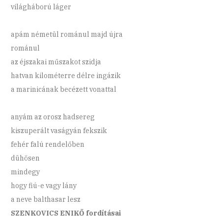
világháború láger
apám németül románul majd újra
románul
az éjszakai műszakot szidja
hatvan kilométerre délre ingázik
a marinicának becézett vonattal
anyám az orosz hadsereg
kiszuperált vaságyán fekszik
fehér falú rendelőben
dühösen
mindegy
hogy fiú-e vagy lány
a neve balthasar lesz
SZENKOVICS ENIKŐ fordításai