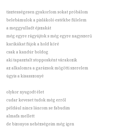
tisztességesen gyakorlom sokat próbálom
belebámulok a pislákoló estékbe fülelem
a meggyulladt éjszakát
még egyre rágyújtok s még egyre nagyszerű
karikákat fújok a hold köré
csak a kandúr boldog
aki tapasztalt stopposként várakozik
az alkalomra a garázsok mögötti szerelem
úgyis a kisasszonyé
olykor nyugodt élet
cudar keveset tudok még erről
például nincs láncom se fabudim
almafa mellett
de bizonyos nehézségeim még igen