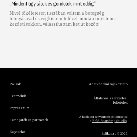
„Mindent úgy látok és gondolok, mint eddig”
Mivel tökéletesen tisztában voltam a betegség
lefolyásával és végkimenetelével, miután túlestem a
kezdeti sokkon, választhattam két út között.
1
2
3
4
5
6
Rólunk
Adatvédelmi tájékoztató
Szerzőink
Általános szerződési
feltételek
Impresszum
A honlapot tervezte és fejlesztette
Támogatók és partnerek
Bold Branding Studio
a
.
Kapcsolat
helikon.ro
© 2021