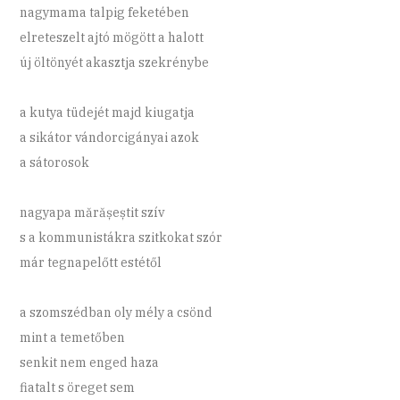
nagymama talpig feketében
elreteszelt ajtó mögött a halott
új öltönyét akasztja szekrénybe
a kutya tüdejét majd kiugatja
a sikátor vándorcigányai azok
a sátorosok
nagyapa mărășeștit szív
s a kommunistákra szitkokat szór
már tegnapelőtt estétől
a szomszédban oly mély a csönd
mint a temetőben
senkit nem enged haza
fiatalt s öreget sem