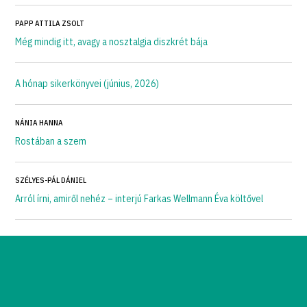
PAPP ATTILA ZSOLT
Még mindig itt, avagy a nosztalgia diszkrét bája
A hónap sikerkönyvei (június, 2026)
NÁNIA HANNA
Rostában a szem
SZÉLYES-PÁL DÁNIEL
Arról írni, amiről nehéz – interjú Farkas Wellmann Éva költővel