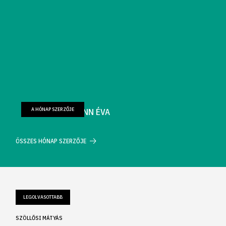
A HÓNAP SZERZŐJE
FARKAS WELLMANN ÉVA
ÖSSZES HÓNAP SZERZŐJE
LEGOLVASOTTABB
SZÖLLŐSI MÁTYÁS