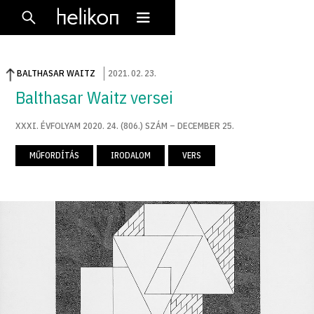
BALTHASAR WAITZ
2021
.
02
.
23
.
Balthasar Waitz versei
XXXI. ÉVFOLYAM 2020. 24. (806.) SZÁM – DECEMBER 25.
MŰFORDÍTÁS
IRODALOM
VERS