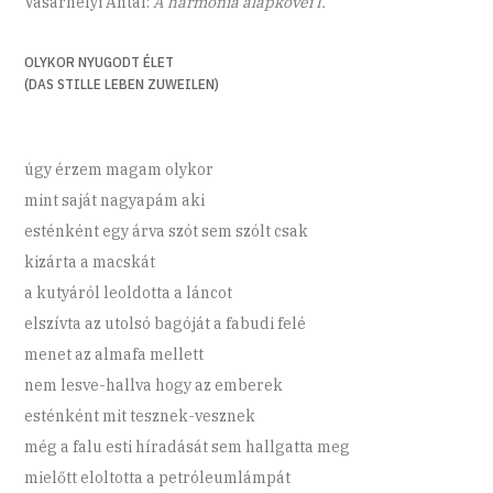
Vásárhelyi Antal:
A harmónia alapkövei I.
OLYKOR NYUGODT ÉLET
(DAS STILLE LEBEN ZUWEILEN)
úgy érzem magam olykor
mint saját nagyapám aki
esténként egy árva szót sem szólt csak
kizárta a macskát
a kutyáról leoldotta a láncot
elszívta az utolsó bagóját a fabudi felé
menet az almafa mellett
nem lesve-hallva hogy az emberek
esténként mit tesznek-vesznek
még a falu esti híradását sem hallgatta meg
mielőtt eloltotta a petróleumlámpát