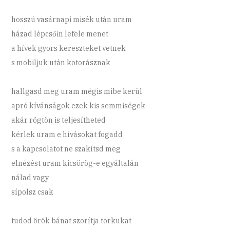
hosszú vasárnapi misék után uram
házad lépcsőin lefele menet
a hívek gyors kereszteket vetnek
s mobiljuk után kotorásznak
hallgasd meg uram mégis mibe kerül
apró kívánságok ezek kis semmiségek
akár rögtön is teljesítheted
kérlek uram e hívásokat fogadd
s a kapcsolatot ne szakítsd meg
elnézést uram kicsörög-e egyáltalán
nálad vagy
sípolsz csak
tudod örök bánat szorítja torkukat