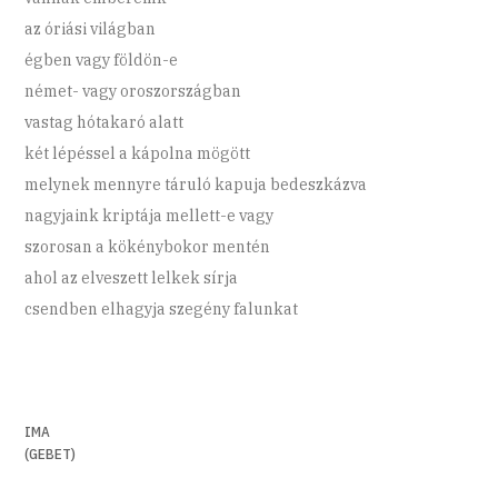
az óriási világban
égben vagy földön-e
német- vagy oroszországban
vastag hótakaró alatt
két lépéssel a kápolna mögött
melynek mennyre táruló kapuja bedeszkázva
nagyjaink kriptája mellett-e vagy
szorosan a kökénybokor mentén
ahol az elveszett lelkek sírja
csendben elhagyja szegény falunkat
IMA
(GEBET)