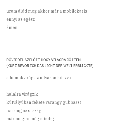
uram áldd meg akkor már a mobilokat is
ennyi az egész
ámen
RÖVIDDEL AZELŐTT HOGY VILÁGRA JÖTTEM
(KURZ BEVOR ICH DAS LICHT DER WELT ERBLICKTE)
a homokvirág az udvaron kúszva
halálra virágzik
kútvályúban fekete varangy gubbaszt
forrong az ország
már megint még mindig