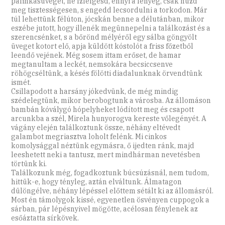
pálinkásüveget, ne ízlelgesd, ennyi a lényeg, csak húzd
meg tisztességesen, s engedd lecsordulni a torkodon. Már
túl lehettünk félúton, jócskán benne a délutánban, mikor
eszébe jutott, hogy illenék megünnepelni a találkozást és a
szerencsénket, s a bőrönd mélyéről egy sálba göngyölt
üveget kotort elő, apja küldött kóstolót a friss főzetből
leendő vejének. Még sosem ittam erőset, de hamar
megtanultam a leckét, nemsokára becsiccsenve
röhögcséltünk, a késés fölötti diadalunknak örvendtünk
ismét.
Csillapodott a harsány jókedvünk, de még mindig
szédelegtünk, mikor berobogtunk a városba. Az állomáson
bambán kóválygó hópelyheket lódított meg és csapott
arcunkba a szél, Mirela hunyorogva kereste vőlegényét. A
vágány elején találkoztunk össze, néhány eltévedt
galambot megriasztva loholt felénk. Mi cinkos
komolysággal néztünk egymásra, ő ijedten ránk, majd
leeshetett neki a tantusz, mert mindhárman nevetésben
törtünk ki.
Találkozunk még, fogadkoztunk búcsúzásnál, nem tudom,
hittük-e, hogy tényleg, aztán elváltunk. Álmatagon
dülöngélve, néhány lépéssel előttem sétált ki az állomásról.
Most én támolygok kissé, egyenetlen ösvényen cuppogok a
sárban, pár lépésnyivel mögötte, acélosan fénylenek az
esőáztatta sírkövek.