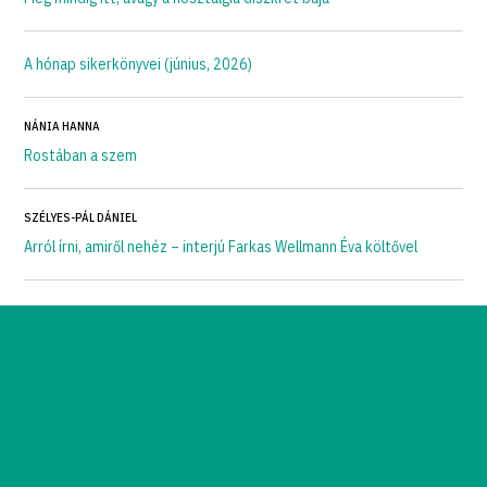
A hónap sikerkönyvei (június, 2026)
NÁNIA HANNA
Rostában a szem
SZÉLYES-PÁL DÁNIEL
Arról írni, amiről nehéz – interjú Farkas Wellmann Éva költővel