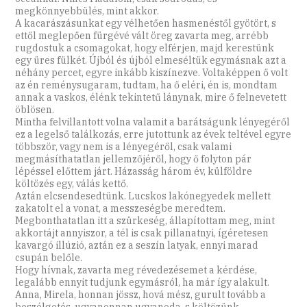
megkönnyebbülés, mint akkor.
A kacarászásunkat egy vélhetően hasmenéstől gyötört, s
ettől meglepően fürgévé vált öreg zavarta meg, arrébb
rugdostuk a csomagokat, hogy elférjen, majd kerestünk
egy üres fülkét. Újból és újból elmeséltük egymásnak azt a
néhány percet, egyre inkább kiszínezve. Voltaképpen ő volt
az én reménysugaram, tudtam, ha ő eléri, én is, mondtam
annak a vaskos, élénk tekintetű lánynak, mire ő felnevetett
öblösen.
Mintha felvillantott volna valamit a barátságunk lényegéről
ez a legelső találkozás, erre jutottunk az évek teltével egyre
többször, vagy nem is a lényegéről, csak valami
megmásíthatatlan jellemzőjéről, hogy ő folyton pár
lépéssel előttem járt. Házasság három év, külföldre
költözés egy, válás kettő.
Aztán elcsendesedtünk. Lucskos lakónegyedek mellett
zakatolt el a vonat, a messzeségbe meredtem.
Megbonthatatlan itt a szürkeség, állapítottam meg, mint
akkortájt annyiszor, a tél is csak pillanatnyi, ígéretesen
kavargó illúzió, aztán ez a seszín latyak, ennyi marad
csupán belőle.
Hogy hívnak, zavarta meg révedezésemet a kérdése,
legalább ennyit tudjunk egymásról, ha már így alakult.
Anna, Mirela, honnan jössz, hová mész, gurult tovább a