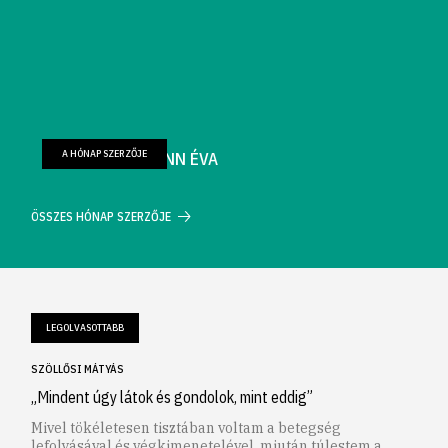
A HÓNAP SZERZŐJE
FARKAS WELLMANN ÉVA
ÖSSZES HÓNAP SZERZŐJE
LEGOLVASOTTABB
SZÖLLŐSI MÁTYÁS
„Mindent úgy látok és gondolok, mint eddig”
Mivel tökéletesen tisztában voltam a betegség
lefolyásával és végkimenetelével, miután túlestem a