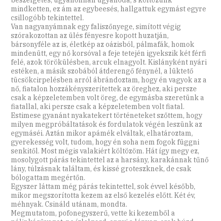
beszélgetés, ugyanonnan ugyanoda, s költözünk
mindketten, ez ám az egybeesés, hallgattuk egymást egyre
csillogóbb tekintettel.
Van nagyanyámnak egy faliszőnyege, simított végig
szórakozottan az ülés fényesre kopott huzatján,
bársonyféle az is, életkép az oázisból, pálmafák, homok
mindenütt, egy nő korsóval a feje tetején igyekszik két férfi
felé, azok törökülésben, arcuk elnagyolt. Kislányként nyári
estéken, a másik szobából átderengő fénynél, a lüktető
tücsökcirpelésben arról ábrándoztam, hogy én vagyok az a
nő, fiatalon hozzákényszerítettek az öreghez, aki persze
csak a képzeletemben volt öreg, de egymásba szeretünk a
fiatallal, aki persze csak a képzeletemben volt fiatal.
Estimese gyanánt nyakatekert történeteket szőttem, hogy
milyen megpróbáltatások és fordulatok végén leszünk az
egymáséi. Aztán mikor apámék elváltak, elhatároztam,
gyerekesség volt, tudom, hogy én soha nem fogok függni
senkitől. Most mégis valakiért költözöm. Hát így megy ez,
mosolygott párás tekintettel az a harsány, karakánnak tűnő
lány, túlzásnak találtam, és kissé groteszknek, de csak
bólogattam megértőn.
Egyszer láttam még párás tekintettel, sok évvel később,
mikor megszorította kezem az első kezelés előtt. Két év,
méhnyak. Csináld utánam, mondta.
Megmutatom, pofonegyszerű, vette ki kezemből a