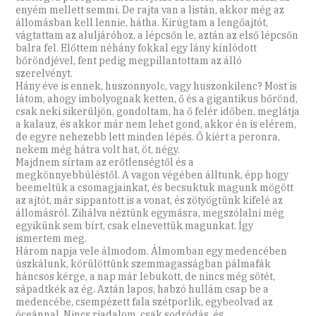
enyém mellett semmi. De rajta van a listán, akkor még az
állomásban kell lennie, hátha. Kirúgtam a lengőajtót,
vágtattam az aluljáróhoz, a lépcsőn le, aztán az első lépcsőn
balra fel. Előttem néhány fokkal egy lány kínlódott
bőröndjével, fent pedig megpillantottam az álló
szerelvényt.
Hány éve is ennek, huszonnyolc, vagy huszonkilenc? Most is
látom, ahogy imbolyognak ketten, ő és a gigantikus bőrönd,
csak neki sikerüljön, gondoltam, ha ő felér időben, meglátja
a kalauz, és akkor már nem lehet gond, akkor én is elérem,
de egyre nehezebb lett minden lépés. Ő kiért a peronra,
nekem még hátra volt hat, öt, négy.
Majdnem sírtam az erőtlenségtől és a
megkönnyebbüléstől. A vagon végében álltunk, épp hogy
beemeltük a csomagjainkat, és becsuktuk magunk mögött
az ajtót, már sippantott is a vonat, és zötyögtünk kifelé az
állomásról. Zihálva néztünk egymásra, megszólalni még
egyikünk sem bírt, csak elnevettük magunkat. Így
ismertem meg.
Három napja vele álmodom. Álmomban egy medencében
úszkálunk, körülöttünk szemmagasságban pálmafák
háncsos kérge, a nap már lebukott, de nincs még sötét,
sápadtkék az ég. Aztán lapos, habzó hullám csap be a
medencébe, csempézett fala szétporlik, egybeolvad az
óceánnal. Nincs riadalom, csak sodródás, és