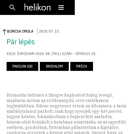
BORCSA IMOLA
2018
.
07
.
23
.
Pár lépés
XXIX. ÉVFOLYAM 2018. 08. (742.) SZÁM – ÁPRILIS 25.
PAVILON 420
IRODALOM
PRÓZA
Horzsolta tüdőmet a lihegve kapkodott hideg levegő,
majdnem sírtam az erőtlenségtől, erre emlékszem
legtisztábban. Kilenc negyvenre értem az állomásra, a taxis
szabálytalanul parkolt, csak hogy nyerjek egy-két percet,
legyen késése, fohászkodtam a bejárat felé szaladva,
hónom alatt ficánkolt a hatalmas utazótáska, ez az egyedüli
esélyem, gondoltam, futtomban pillantottam a kijelzőre,
csattogva pörögtek a késést jelző számok, tizenöt, húsz, az