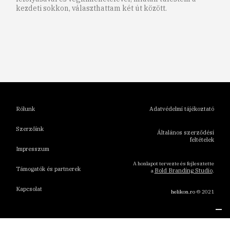
kezdeti sokkon, választhattam két út között.
1
2
3
4
5
6
Rólunk
Adatvédelmi tájékoztató
Szerzőink
Általános szerződési
feltételek
Impresszum
A honlapot tervezte és fejlesztette
Támogatók és partnerek
Bold Branding Studio
a
.
Kapcsolat
helikon.ro
© 2021