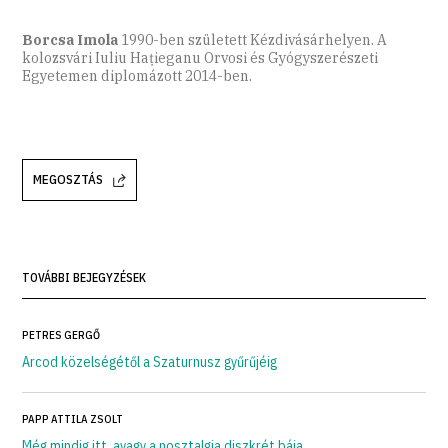
Borcsa Imola
1990-ben született Kézdivásárhelyen. A
kolozsvári Iuliu Hațieganu Orvosi és Gyógyszerészeti
Egyetemen diplomázott 2014-ben.
MEGOSZTÁS
TOVÁBBI BEJEGYZÉSEK
PETRES GERGŐ
Arcod közelségétől a Szaturnusz gyűrűjéig
PAPP ATTILA ZSOLT
Még mindig itt, avagy a nosztalgia diszkrét bája