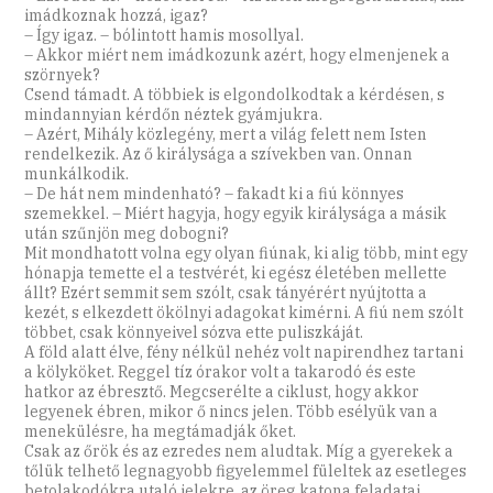
imádkoznak hozzá, igaz?
– Így igaz. – bólintott hamis mosollyal.
– Akkor miért nem imádkozunk azért, hogy elmenjenek a
szörnyek?
Csend támadt. A többiek is elgondolkodtak a kérdésen, s
mindannyian kérdőn néztek gyámjukra.
– Azért, Mihály közlegény, mert a világ felett nem Isten
rendelkezik. Az ő királysága a szívekben van. Onnan
munkálkodik.
– De hát nem mindenható? – fakadt ki a fiú könnyes
szemekkel. – Miért hagyja, hogy egyik királysága a másik
után szűnjön meg dobogni?
Mit mondhatott volna egy olyan fiúnak, ki alig több, mint egy
hónapja temette el a testvérét, ki egész életében mellette
állt? Ezért semmit sem szólt, csak tányérért nyújtotta a
kezét, s elkezdett ökölnyi adagokat kimérni. A fiú nem szólt
többet, csak könnyeivel sózva ette puliszkáját.
A föld alatt élve, fény nélkül nehéz volt napirendhez tartani
a kölyköket. Reggel tíz órakor volt a takarodó és este
hatkor az ébresztő. Megcserélte a ciklust, hogy akkor
legyenek ébren, mikor ő nincs jelen. Több esélyük van a
menekülésre, ha megtámadják őket.
Csak az őrök és az ezredes nem aludtak. Míg a gyerekek a
tőlük telhető legnagyobb figyelemmel füleltek az esetleges
betolakodókra utaló jelekre, az öreg katona feladatai