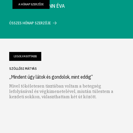
A HÓNAP SZERZŐJE
FARKAS WELLMANN ÉVA
ÖSSZES HÓNAP SZERZŐJE
LEGOLVASOTTABB
SZÖLLŐSI MÁTYÁS
„Mindent úgy látok és gondolok, mint eddig”
Mivel tökéletesen tisztában voltam a betegség
lefolyásával és végkimenetelével, miután túlestem a
kezdeti sokkon, választhattam két út között.
1
2
3
4
5
6