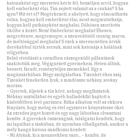
katonaként egy szerzetes kérte fel, beszéljen arról, hogyan
kell emberként élni. Tán sejtett valamit az a csuhás? S ha
igen? Mit ért el? Megérkezett, s ahelyett, hogy elmondhatta
volna, hogyan kell emberként élni, most megmutathatja,
hogyan kell patkányként meghalni. Dühösen szorította
ökölbe a kezét. Nem! Emberként meghalni! Éhesen,
megrettenve, megremegve, a szenvedéstől csontig marva,
de méltósággal meghalni! S ezek a szerencsétlen árvák
derekabbul tűrték sorsuk, mint sok katonája a halálnak
völgyében.
Belső vívódását a csendben rászegeződő pillantások
szakították meg. Végignézett gyermekein. Heten álltak,
beesett, fáradt, reményteljes szemekkel. Egy a
magánzárkában. Négy szolgálatban. Tizenkét éhes száj.
Tizenkét feneketlen lyuk, s mindössze néhány, sovány
morzsa.
– Gyertek, üljetek a tűz köré, nehogy megfázzatok.
Néhány asztallábat és egyéb hulla­dékfát hajított a
kialvófélben levő parázsra. Ritka alkalom volt az ekkora
fényűzés, hogy meleg és étel egyszerre kényeztesse őket.
Az ezredes jeget hozott és egy nagy lábosban olvasztani
kezdte. A gyerekek összesúgtak, találgatni kezdték, hogy
mi lapulhat a táskában, de nyomban elhallgattak, amikor a
mély hangú katona imádkozni kezdett.
– Mi Atyánk, ki a mennyekben vagy... – kezdte, de