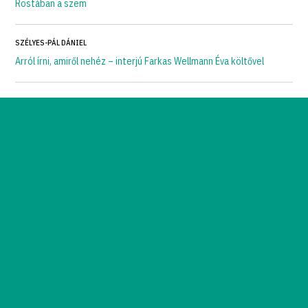
Rostában a szem
SZÉLYES-PÁL DÁNIEL
Arról írni, amiről nehéz – interjú Farkas Wellmann Éva költővel