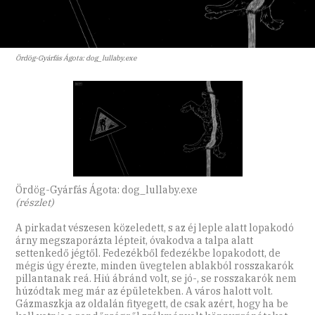
Ördög-Gyárfás Ágota: dog_lullaby.exe
Ördög-Gyárfás Ágota: dog_lullaby.exe
(részlet)
A pirkadat vészesen közeledett, s az éj leple alatt lopakodó
árny megszaporázta lépteit, óvakodva a talpa alatt
settenkedő jégtől. Fedezékből fedezékbe lopakodott, de
mégis úgy érezte, minden üvegtelen ablakból rosszakarók
pillantanak reá. Hiú ábránd volt, se jó-, se rosszakarók nem
húzódtak meg már az épületekben. A város halott volt.
Gázmaszkja az oldalán fityegett, de csak azért, hogy ha be