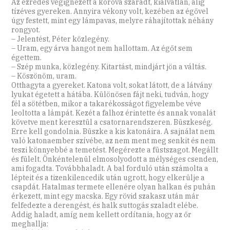
Az ezredes végignézett a kóróvá száradt, kialvatlan, alig
tízéves gyereken. Annyira vékony volt, kezében az égővel
úgy festett, mint egy lámpavas, melyre ráhajítottak néhány
rongyot.
– Jelentést, Péter közlegény.
– Uram, egy árva hangot nem hallottam. Az égőt sem
égettem.
– Szép munka, közlegény. Kitartást, mindjárt jön a váltás.
– Köszönöm, uram.
Otthagyta a gyereket. Katona volt, sokat látott, de a látvány
lyukat égetett a hátába. Különösen fájt neki, tudván, hogy
fél a sötétben, mikor a takarékosságot figyelembe véve
leoltotta a lámpát. Kezét a falhoz érintette és annak vonalát
követve ment keresztül a csatornarendszeren. Büszkeség.
Erre kell gondolnia. Büszke a kis katonáira. A sajnálat nem
való katonaember szívébe, az nem ment meg senkit és nem
teszi könnyebbé a temetést. Megérezte a füstszagot. Megállt
és fülelt. Önkéntelenül elmosolyodott a mélységes csenden,
ami fogadta. Továbbhaladt. A bal forduló után számolta a
lépteit és a tizenkilencedik után ugrott, hogy elkerülje a
csapdát. Hatalmas termete ellenére olyan halkan és puhán
érkezett, mint egy macska. Egy rövid szakasz után már
felfedezte a derengést, és halk suttogás szaladt elébe.
Addig haladt, amíg nem kellett ordítania, hogy az őr
meghallja: