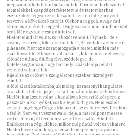
megszámlálhatatlanul sokasodtak. Járatokat torlaszolt el
törmelékkel, csapdákat fektetett le és tartott karban,
eszközöket, fegyvereket készített, térkép fölé görnyedt,
tervezve a következő estéjét. Olykor a reggeli, avagy esti
áhítat és időnkénti reggeli, avagy vacsora után aludt másfél
órát. Már egy ideje csak áhítat volt.
Mielőtt elindult volna, sorakozót rendelt. Fájt neki, de a
sovány kis arcok, kik számítottak rá, ők voltak az eledele és
pihenése. Mert az akarat mozgatja a testet, minden más
csak közvetítő. S büszke volt a fiaira, kik minden nehézség
ellenére álltak, dülöngélve, szédelegve, de
kötelességtudóan, hogy bármelyik zászlóalja példát
vehetett volna róluk.
Kijelölte az őröket, a szolgálatos tiszteket, tisztelgett,
elindult.
A föld alatti katakombájuk meleg, karácsonyi hangulatot
árasztott a felszín jeges, kihalt mozdulatlanságához képest.
Mielőtt kimászott volna a kanálison keresztül két percig
pásztázta a környéket, csak a fejét kidugva. Nem észlelt
semmit, úgyhogy fürgén kimászott, az őr bereteszelte utána
a fedőt. Nem volt vesztenivaló ideje, a mai célpont messze
volt és több nyílt terepen vezetett keresztül. Elindult.
Emlékezett a régi időkre, mikor még fiatal volt és vakmerő.
Mesterlövészként hogyan edzette magát magányosan a