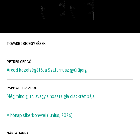
TOVÁBBI BEJEGYZÉSEK
PETRES GERGŐ
Arcod közelségétől a Szaturnusz gyűrűjéig
PAPP ATTILA ZSOLT
Még mindig itt, avagy a nosztalgia diszkrét bája
A hónap sikerkönyvei (június, 2026)
NÁNIA HANNA