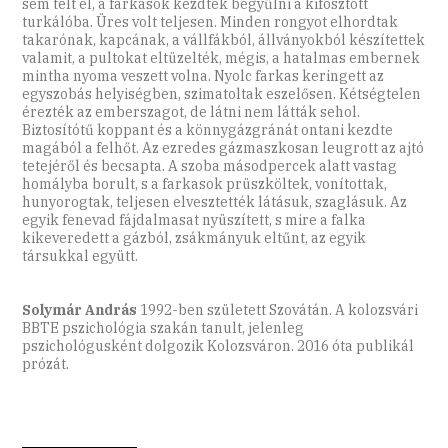
sem telt el, a farkasok kezdtek begyűlni a kifosztott
turkálóba. Üres volt teljesen. Minden rongyot elhordtak
takarónak, kapcának, a vállfákból, állványokból készítettek
valamit, a pultokat eltüzelték, mégis, a hatalmas embernek
mintha nyoma veszett volna. Nyolc farkas keringett az
egyszobás helyiségben, szimatoltak eszelősen. Kétségtelen
érezték az emberszagot, de látni nem látták sehol.
Biztosítótű koppant és a könnygázgránát ontani kezdte
magából a felhőt. Az ezredes gázmaszkosan leugrott az ajtó
tetejéről és becsapta. A szoba másodpercek alatt vastag
homályba borult, s a farkasok prüszköltek, vonítottak,
hunyorogtak, teljesen elvesztették látásuk, szaglásuk. Az
egyik fenevad fájdalmasat nyüszített, s mire a falka
kikeveredett a gázból, zsákmányuk eltűnt, az egyik
társukkal együtt.
Solymár András
1992-ben született Szovátán. A kolozsvári
BBTE pszichológia szakán tanult, jelenleg
pszichológusként dolgozik Kolozsváron. 2016 óta publikál
prózát.