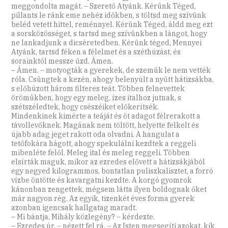
meggondolta magát. – Szerető Atyánk. Kérünk Téged,
pillants le ránk eme nehéz időkben, s töltsd meg szívünk
beléd vetett hittel, reménnyel. Kérünk Téged, áldd meg ezt
a sorsközösséget, s tartsd meg szívünkben a lángot, hogy
ne lankadjunk a dicséretedben. Kérünk téged, Mennyei
Atyánk, tartsd féken a félelmet és a széthúzást, és
sorainktól messze űzd. Ámen.
– Ámen. – motyogták a gyerekek, de szemük le nem vették
róla. Csüngtek a kezén, ahogy belenyúlt a nyűtt hátizsákba,
s előhúzott három filteres teát. Többen felnevettek
örömükben, hogy egy meleg, ízes italhoz jutnak, s
szétszéledtek, hogy csészéiket előkerítsék.
Mindenkinek kimérte a teáját és öt adagot félrerakott a
távollevőknek. Magának nem töltött, helyette felkelt és
újabb adag jeget rakott oda olvadni. A hangulat a
tetőfokára hágott, ahogy spekulálni kezdtek a reggeli
mibenléte felől. Meleg ital és meleg reggeli. Többen
elsírták maguk, mikor az ezredes elővett a hátizsákjából
egy negyed kilogrammos, bontatlan puliszkalisztet, a forró
vízbe öntötte és kavargatni kezdte. A korgó gyomrok
kánonban zengettek, mégsem látta ilyen boldognak őket
már nagyon rég. Az egyik, tizenkét éves forma gyerek
azonban igencsak hallgatag maradt.
– Mi bántja, Mihály közlegény? – kérdezte.
– Ezredes úr. – nézett fel rá. – Az Isten megsegíti azokat, kik