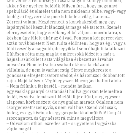
kell vetnie a rendőrségről zsákmányolt könnygránátokat,
akkor ő ne nyeljen belőlük. Milyen fura, hogy megannyi
spekuláció és elmélet után nem nukleáris télbe, vegyi- vagy
biológiai fegyverekbe pusztult bele a világ, hanem...
Zörrent valami. Megdermedt, s konyhakésből meg egy
lapátnyélből készült lándzsáját maga elé tartotta. Szemét
elernyesztette, hogy érzékenyebbé váljon a mozdulatra, s
közben úgy fülelt, akár az éji vad. Pontosan két percet várt,
aztán továbbsietett. Nem tudta eldönteni, hogy az égi, vagy a
földi veszély a nagyobb, de egyikkel sem óhajtott találkozni.
Dühösen rótta meg magát, amiért soká időzött, s már a
hajnali szürkület tiszta világában érkezett az árvaház
udvarára. Nem lett volna szabad ekkora kockázatot
vállalnia, de nem is várhat estig. Sietve megkereste a
gondosan elrejtett csatornafedőt, és háromszor dobbantott
rajta. Majd kétszer. Végül egyszer. Mocorgást hallott alóla.
– Nem félünk a farkastól. – mondta halkan.
Egy vasklappantyú csattanását hallva gyorsan felemelte a
fedőt, és sietve lemászott. Mielőtt feje eltűnt, még egyszer
alaposan körbenézett, de nyugtalan maradt. Odalenn nem
csörgedezett szennyvíz, s nem volt bűz. Csend volt csak,
hideg, és egy kisfiú, aki egy gázpalackkal működő lámpát
szorongatott, és úgy nézett rá, mint a megváltóra.
– Üdvözlöm itthon, ezredes úr! – s ügyetlenül vigyázzba
vágta magát.