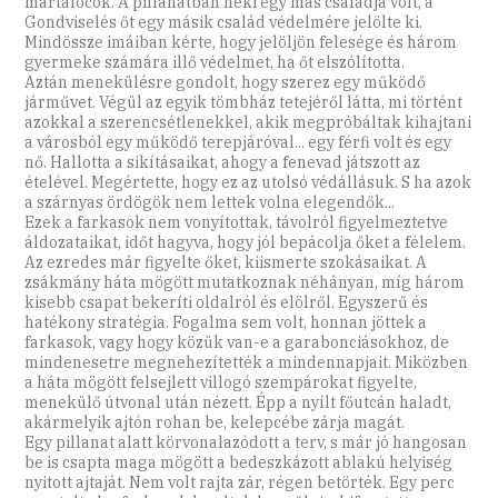
martalócok. A pillanatban neki egy más családja volt, a
Gondviselés őt egy másik család védelmére jelölte ki.
Mindössze imáiban kérte, hogy jelöljön felesége és három
gyermeke számára illő védelmet, ha őt elszólította.
Aztán menekülésre gondolt, hogy szerez egy működő
járművet. Végül az egyik tömbház tetejéről látta, mi történt
azokkal a szerencsétlenekkel, akik megpróbáltak kihajtani
a városból egy működő terepjáróval... egy férfi volt és egy
nő. Hallotta a sikításaikat, ahogy a fenevad játszott az
ételével. Megértette, hogy ez az utolsó védállásuk. S ha azok
a szárnyas ördögök nem lettek volna elegendők...
Ezek a farkasok nem vonyítottak, távolról figyelmeztetve
áldozataikat, időt hagyva, hogy jól bepácolja őket a félelem.
Az ezredes már figyelte őket, kiismerte szokásaikat. A
zsákmány háta mögött mutatkoznak néhányan, míg három
kisebb csapat bekeríti oldalról és elölről. Egyszerű és
hatékony stratégia. Fogalma sem volt, honnan jöttek a
farkasok, vagy hogy közük van-e a garabonciásokhoz, de
mindenesetre megnehezítették a mindennapjait. Miközben
a háta mögött felsejlett villogó szempárokat figyelte,
menekülő útvonal után nézett. Épp a nyílt főutcán haladt,
akármelyik ajtón rohan be, kelepcébe zárja magát.
Egy pillanat alatt körvonalazódott a terv, s már jó hangosan
be is csapta maga mögött a bedeszkázott ablakú helyiség
nyitott ajtaját. Nem volt rajta zár, régen betörték. Egy perc