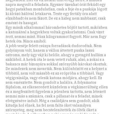
hegyekben. Étel és víz nélkül tűnt el egy hétre, s minden
napra megvolt a feladata. Egyszer tizenhat órát feküdt egy
hegyi patakban mozdulatlan, csak a feje és a puskája lógott
ki álcázó hálóval letakarva. Teste egy fertály óra alatt
elzsibbadt és nem fázott. De ez a hideg nem zsibbaszt, csak
emészt és hasogat.
Egy másik alkalommal háromhetes böjtöt tartott, miközben
a katonáival a hegyekben voltak gyakorlatozni. Csak vizet
ivott, semmi mást. Húsz kilogrammot fogyott. Már nem fogy
hetek óta. Nincs amiből.
A jobb veséje felett csúnya forradások dudorodtak. Nem
golyónyom volt, hanem a vállon átvetett puska lassú
ostroma, mely úgy vájt ki belőle, ahogy a gyengéd hullám a
sziklából. A hetek óta le nem vetett ruhák, alsó, a zokni s a
bakancs már bizonyára sokkal szörnyűbb károkat okoztak.
De mindezek nem zavarták. Nem különbözött ez a helyzet a
többitől, nem volt másabb ez az erőpróba a többinél. Vagy
végigcsinálja, vagy elesik katona módjára, ahogy kell. Ez
sem emésztette. Nem gondolt a halálra. A folyamatos
fájdalom, az elkeseredett küzdelem a végkimerültség ellen
és a megfeszített figyelem a jelenben tartotta, nem létezett
semmi más a számára, csak a pillanat és a feladat, minek
elvégzésére indult. Még a családjára sem gondolt, akik
kitudja hol élnek, ha fel nem falta őket valamilyen
szörnyeteg, meg nem becstelenítették és ölték őket a