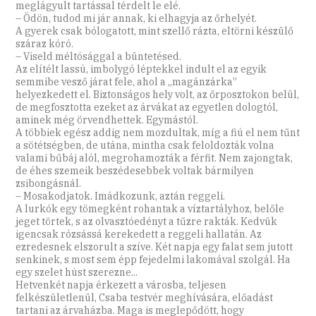
meglágyult tartással térdelt le elé.
– Ödön, tudod mi jár annak, ki elhagyja az őrhelyét.
A gyerek csak bólogatott, mint szellő rázta, eltörni készülő
száraz kóró.
– Viseld méltósággal a büntetésed.
Az elítélt lassú, imbolygó léptekkel indult el az egyik
semmibe vesző járat fele, ahol a „magánzárka”
helyezkedett el. Biztonságos hely volt, az őrposztokon belül,
de megfosztotta ezeket az árvákat az egyetlen dologtól,
aminek még örvendhettek. Egymástól.
A többiek egész addig nem mozdultak, míg a fiú el nem tűnt
a sötétségben, de utána, mintha csak feloldozták volna
valami bűbáj alól, megrohamozták a férfit. Nem zajongtak,
de éhes szemeik beszédesebbek voltak bármilyen
zsibongásnál.
– Mosakodjatok. Imádkozunk, aztán reggeli.
A lurkók egy tömegként rohantak a víztartályhoz, belőle
jeget törtek, s az olvasztóedényt a tűzre rakták. Kedvük
igencsak rózsássá kerekedett a reggeli hallatán. Az
ezredesnek elszorult a szíve. Két napja egy falat sem jutott
senkinek, s most sem épp fejedelmi lakomával szolgál. Ha
egy szelet húst szerezne...
Hetvenkét napja érkezett a városba, teljesen
felkészületlenül, Csaba testvér meghívására, előadást
tartani az árvaházba. Maga is meglepődött, hogy