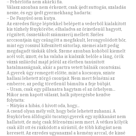
– Fehérlófia nem akárki fia.
Válasz azonban nem érkezett, csak ijedt suttogás, szaladás
nesze, és egy ijedt gyermekhang hadarta:
– De Fanyüvő sem kutya.
Az ezredes fürge léptekkel belépett a vederből kialakított
kis tűzhely fénykörébe, elhaladva az őrizetlenül hagyott,
rögzített, összetákolt számszeríj mellett. Széles
arccsontjain úgy csüngött a megfakult, lerongyolódott bőr,
mint egy rosszul kifeszített sátorlap, szemei alatt pedig
megdagadt táskák ültek. Szeme azonban kohóból kiemelt
acél volt, izzott, és ha valaha is kialszik belőle a láng, örök
vázzá szilárdul majd jeléül az életben tanúsított
hatalmasságnak, akár a partra vetett bálnák csontvázai.
A gyerek úgy remegett előtte, mint a kocsonya, szinte
hallani lehetett zörgő csontjait. Nem mert felnézni az
emberre, az pedig töretlenül bámulta a feje búbját.
– Uram, csak egy pillanatra hagytam el az őrhelyem...
Mikor nem kapott választ, halk pityergésbe kezdve
folytatta:
– Mátyás a hibás, ő hívott oda, hogy...
A csend olyan mély volt, hogy bele lehetett zuhanni. A
fénykörben álldogáló tucatnyi gyerek egy nyikkanást nem
hallatott, de még csak félrenézni sem mert. A vétkes kölyök
csak állt ott és rázkódott a sírástól, de több kifogást nem
keresett. Az ezredes ugyanazzal a kemény arccal, de kissé