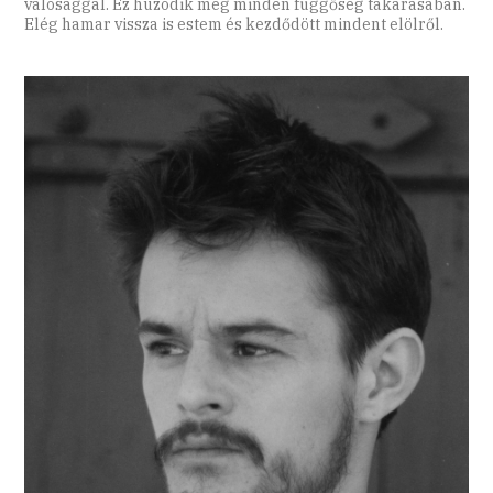
valósággal. Ez húzódik meg minden függőség takarásában.
Elég hamar vissza is estem és kezdődött mindent elölről.