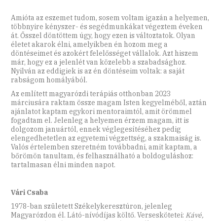
Amióta az eszemet tudom, sosem voltam igazán a helyemen,
többnyire kényszer- és segédmunkákat végeztem éveken
át. Ősszel döntöttem úgy, hogy ezen is változtatok. Olyan
életet akarok élni, amelyikben én hozom meg a
döntéseimet és azokért felelősséget vállalok. Azt hiszem
már, hogy ez a jelenlét van közelebb a szabadsághoz.
Nyilván az eddigiek is az én döntéseim voltak: a saját
rabságom homályából.
Az említett magyarózdi terápiás otthonban 2023
márciusára raktam össze magam Isten kegyelméből, aztán
ajánlatot kaptam egykori mentoraimtól, amit örömmel
fogadtam el. Jelenleg a helyemen érzem magam, itt is
dolgozom januártól, ennek véglegesítéséhez pedig
elengedhetetlen az egyetemi végzettség, a szakmaiság is.
Valós értelemben szeretném továbbadni, amit kaptam, a
bőrömön tanultam, és felhasználható a boldoguláshoz:
tartalmasan élni minden napot.
Vári Csaba
1978-ban született Székelykeresztúron, jelenleg
Magyarózdon él. Látó-nívódíjas költő. Verseskötetei:
Kávé,