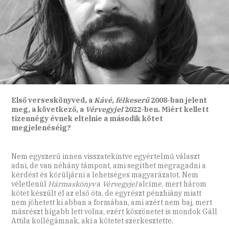
Első verseskönyved, a
Kávé, félkeserű
2008-ban jelent
meg, a következő, a
Vérvegyjel
2022-ben. Miért kellett
tizennégy évnek eltelnie a második kötet
megjelenéséig?
Nem egyszerű innen visszatekintve egyértelmű választ
adni, de van néhány támpont, ami segíthet megragadni a
kérdést és körüljárni a lehetséges magyarázatot. Nem
véletlenül
Hármaskönyv
a
Vérvegyjel
alcíme, mert három
kötet készült el az első óta, de egyrészt pénzhiány miatt
nem jöhetett ki abban a formában, ami azért nem baj, mert
másrészt hígabb lett volna, ezért köszönetet is mondok Gáll
Attila kollégámnak, aki a kötetet szerkesztette.