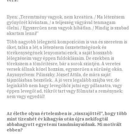
Ilyen: „Teremtmény vagyok, nem kreatúra. / Ma létezésem
gyönyörét kívántam, / a teljesség vágyával tenmagam
ölelni. / Egyszerűen nem vagyok hibátlan. / Mindig is szabad
akartam lenni!”
Több nagyobb lélegzetű kompozícióm is van és szeretem is
őket, talán a lét, a létezésem összetettségének és
törékenységének lenyomatai ezek, a saját hosszabb
lélegzéseim vagy éppen fuldoklásaim. De ezekben is
törekszem a tömörítésre, bár a sorok szintjén. A veretes
versek állnak közel hozzám, egyszerűen a sűrűség okán.
Anyanyelvem: Pilinszky, József Attila, de mára saját
tájszólásban beszélek. A jó vers legalább szájba ver, de
leginkább nem hagy levegőhöz jutni egy pillanatra, vagy
éppen levegőt ad, tükröt tart vagy fölmutat a reménynek:
nem vagy egyedül!
Az életbe olyan értelemben is „visszajöttél”, hogy több
mint tizenhét év kihagyás után újra nekifogtál
abbahagyott egyetemi tanulmányaidnak. Mi motivált
ebben?