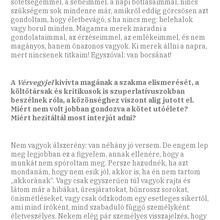
sötétségemmel, a sebeimmel, a napi botlásaimmal, nincs
szükségem sok mindenre már, amikről eddig görcsösen azt
gondoltam, hogy életbevágó, s ha nincs meg: belehalok
vagy borul minden. Magamra merek maradni a
gondolataimmal, az érzéseimmel, az emlékeimmel, és nem
magányos, hanem önazonos vagyok. Ki merek állni a napra,
mert nincsenek titkaim! Egyszóval: van bocsánat!
A
Vérvegyjel
kivívta magának a szakma elismerését, a
költőtársak és kritikusok is szuperlatívuszokban
beszélnek róla, a közönséghez viszont alig jutott el.
Miért nem volt jobban gondozva a kötet utóélete?
Miért hezitáltál most interjút adni?
Nem vagyok álszerény: van néhány jó versem. De engem lep
meg legjobban ez a figyelem, annak ellenére, hogy a
munkát nem spóroltam meg. Persze hazudnék, ha azt
mondanám, hogy nem esik jól, akkor is, ha én nem tartom
„akkorának”. Vagy csak egyszerűen túl vagyok rajta és
látom már a hibákat, üresjáratokat, bűnrossz sorokat,
önismétléseket, vagy csak ódzkodom egy esetleges sikertől,
ami mind íróként, mind szabaduló függő személyként:
életveszélyes. Nekem elég pár személyes visszajelzés, hogy