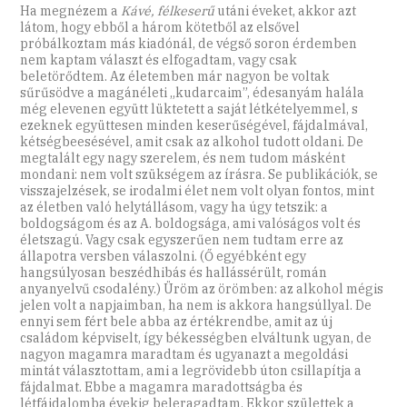
Ha megnézem a
Kávé, félkeserű
utáni éveket, akkor azt
látom, hogy ebből a három kötetből az elsővel
próbálkoztam más kiadónál, de végső soron érdemben
nem kaptam választ és elfogadtam, vagy csak
beletörődtem. Az életemben már nagyon be voltak
sűrűsödve a magánéleti „kudarcaim”, édesanyám halála
még elevenen együtt lüktetett a saját létkételyemmel, s
ezeknek együttesen minden keserűségével, fájdalmával,
kétségbeesésével, amit csak az alkohol tudott oldani. De
megtalált egy nagy szerelem, és nem tudom másként
mondani: nem volt szükségem az írásra. Se publikációk, se
visszajelzések, se irodalmi élet nem volt olyan fontos, mint
az életben való helytállásom, vagy ha úgy tetszik: a
boldogságom és az A. boldogsága, ami valóságos volt és
életszagú. Vagy csak egyszerűen nem tudtam erre az
állapotra versben válaszolni. (Ő egyébként egy
hangsúlyosan beszédhibás és hallássérült, román
anyanyelvű csodalény.) Üröm az örömben: az alkohol mégis
jelen volt a napjaimban, ha nem is akkora hangsúllyal. De
ennyi sem fért bele abba az értékrendbe, amit az új
családom képviselt, így békességben elváltunk ugyan, de
nagyon magamra maradtam és ugyanazt a megoldási
mintát választottam, ami a legrövidebb úton csillapítja a
fájdalmat. Ebbe a magamra maradottságba és
létfájdalomba évekig beleragadtam. Ekkor születtek a