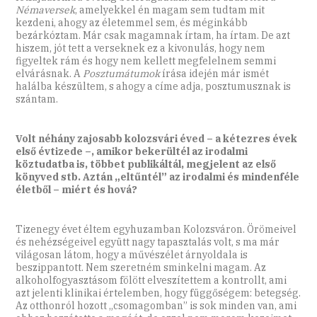
Némaversek
, amelyekkel én magam sem tudtam mit
kezdeni, ahogy az életemmel sem, és méginkább
bezárkóztam. Már csak magamnak írtam, ha írtam. De azt
hiszem, jót tett a verseknek ez a kivonulás, hogy nem
figyeltek rám és hogy nem kellett megfelelnem semmi
elvárásnak. A
Posztumátumok
írása idején már ismét
halálba készültem, s ahogy a címe adja, posztumusznak is
szántam.
Volt néhány zajosabb kolozsvári éved – a kétezres évek
első évtizede –, amikor bekerültél az irodalmi
köztudatba is, többet publikáltál, megjelent az első
könyved stb. Aztán „eltűntél” az irodalmi és mindenféle
életből – miért és hová?
Tizenegy évet éltem egyhuzamban Kolozsváron. Örömeivel
és nehézségeivel együtt nagy tapasztalás volt, s ma már
világosan látom, hogy a művészélet árnyoldala is
beszippantott. Nem szeretném sminkelni magam. Az
alkoholfogyasztásom fölött elveszítettem a kontrollt, ami
azt jelenti klinikai értelemben, hogy függőségem: betegség.
Az otthonról hozott „csomagomban” is sok minden van, ami