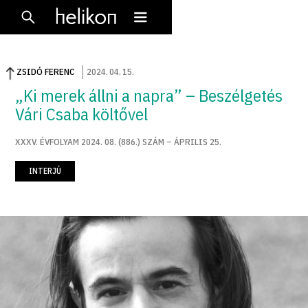
ZSIDÓ FERENC
2024
.
04
.
15
.
„Ki merek állni a napra” – Beszélgetés
Vári Csaba költővel
XXXV. ÉVFOLYAM 2024. 08. (886.) SZÁM – ÁPRILIS 25.
INTERJÚ