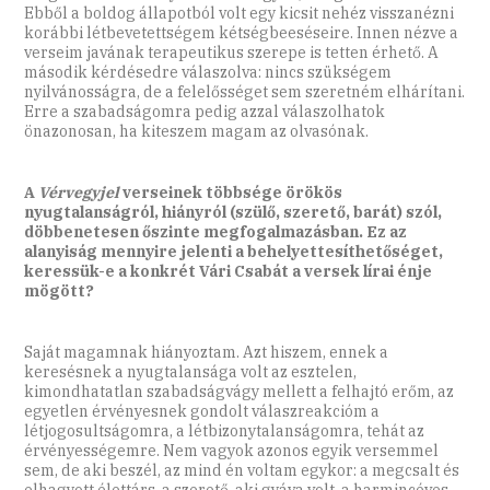
Ebből a boldog állapotból volt egy kicsit nehéz visszanézni
korábbi létbevetettségem kétségbeeséseire. Innen nézve a
verseim javának terapeutikus szerepe is tetten érhető. A
második kérdésedre válaszolva: nincs szükségem
nyilvánosságra, de a felelősséget sem szeretném elhárítani.
Erre a szabadságomra pedig azzal válaszolhatok
önazonosan, ha kiteszem magam az olvasónak.
A
Vérvegyjel
verseinek többsége örökös
nyugtalanságról, hiányról (szülő, szerető, barát) szól,
döbbenetesen őszinte megfogalmazásban. Ez az
alanyiság mennyire jelenti a behelyettesíthetőséget,
keressük-e a konkrét Vári Csabát a versek lírai énje
mögött?
Saját magamnak hiányoztam. Azt hiszem, ennek a
keresésnek a nyugtalansága volt az esztelen,
kimondhatatlan szabadságvágy mellett a felhajtó erőm, az
egyetlen érvényesnek gondolt válaszreakcióm a
létjogosultságomra, a létbizonytalanságomra, tehát az
érvényességemre. Nem vagyok azonos egyik versemmel
sem, de aki beszél, az mind én voltam egykor: a megcsalt és
elhagyott élettárs, a szerető, aki gyáva volt, a harmincéves