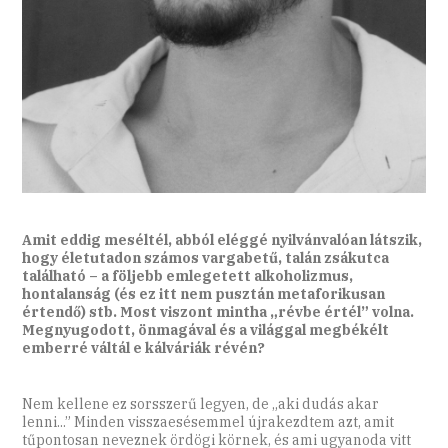
Amit eddig meséltél, abból eléggé nyilvánvalóan látszik,
hogy életutadon számos vargabetű, talán zsákutca
található – a följebb emlegetett alkoholizmus,
hontalanság (és ez itt nem pusztán metaforikusan
értendő) stb. Most viszont mintha „révbe értél” volna.
Megnyugodott, önmagával és a világgal megbékélt
emberré váltál e kálváriák révén?
Nem kellene ez sorsszerű legyen, de „aki dudás akar
lenni...” Minden visszaesésemmel újrakezdtem azt, amit
tűpontosan neveznek ördögi körnek, és ami ugyanoda vitt