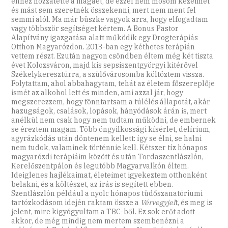
ehhez hozzátette a magáét, de ezzel nem mosom kezeimet
és mást sem szeretnék összekenni, mert nem ment fel
semmi alól. Ma már büszke vagyok arra, hogy elfogadtam
vagy többször segítséget kértem. A Bonus Pastor
Alapítvány igazgatása alatt működik egy Drogterápiás
Otthon Magyarózdon. 2013-ban egy kéthetes terápián
vettem részt. Ezután nagyon csöndben éltem még két tiszta
évet Kolozsváron, majd kis sepsiszentgyörgyi kitérővel
Székelykeresztúrra, a szülővárosomba költöztem vissza.
Folytattam, ahol abbahagytam, tehát az életem főszereplője
ismét az alkohol lett és minden, ami azzal jár, hogy
megszerezzem, hogy fönntartsam a túlélés állapotát, akár
hazugságok, csalások, lopások, hányódások árán is, mert
anélkül nem csak hogy nem tudtam működni, de embernek
se éreztem magam. Több öngyilkossági kísérlet, delírium,
agyrázkódás után döntenem kellett: így se élni, se halni
nem tudok, valaminek történnie kell. Kétszer tíz hónapos
magyarózdi terápiáim között és után Tordaszentlászlón,
Kerelőszentpálon és legutóbb Magyarvalkón éltem.
Ideiglenes hajlékaimat, életeimet igyekeztem otthonként
belakni, és a költészet, az írás is segített ebben.
Szentlászlón például a nyolc hónapos tüdőszanatóriumi
tartózkodásom idején raktam össze a
Vérvegyjel
t, és meg is
jelent, mire kigyógyultam a TBC-ből. Ez sok erőt adott
akkor, de még mindig nem mertem szembenézni a