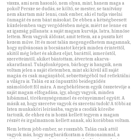
vissza, ami nem hasonló, nem olyan, mint, hanem maga a
pokol! Persze se dudás, se költő, se mester, se tanítvány
nem akartam már lenni, csak ember, aki el tudja viselni
önmagát és nem bánt másokat. De ebben a kétségbeesett
küzdelemben vagy vergődésben mégis, miért ne lenne ez
az igazság pillanata: a saját magam kurvája, latra, hímnőse
lettem. Nem vagyok áldozat, amit tettem, az a puszta két
kezem műve. Itt és most talán megengedhetem magamnak,
hogy nyilvánosan is bocsánatot kérjek minden érintettől,
akitől még lehet és akihez eljut, baráttól, ismerőstől,
szeretteimtől, akiket bántottam, átvertem akarva-
akaratlanul. Tulajdonképpen, bárhogy is hangzik, nem
voltam jelen a saját életemben, mint aki kívül áll saját
magán és csak magányából, sebzettségéből tud reflektálni
a világra is. Talán ez az önpusztító beidegződés
számolódott föl mára. A megbékélésem egyik összetevője a
saját magam elfogadása, így, ahogy vagyok, minden
hibámmal, törékenységemmel és erényeimmel együtt. A
másik az, hogy szeretve vagyok és szeretni tudok! A többi az
Isten munkaköri leírásába, vagyis a csodák köreibe
tartozik, de ehhez én is hozzá kellett tegyem a magam
részét és irgalmaznom kellett annak, aki korábban voltam.
Nem lettem jobb ember, se rosszabb. Talán csak attól
vagyok más, hogy megbarátkoztam a démonaimmal, a