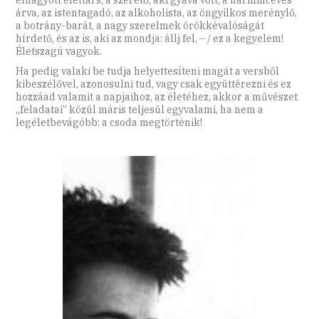
árva, az istentagadó, az alkoholista, az öngyilkos merénylő,
a botrány-barát, a nagy szerelmek örökkévalóságát
hírdető, és az is, aki az mondja: állj fel, – / ez a kegyelem!
Életszagú vagyok.
Ha pedig valaki be tudja helyettesíteni magát a versből
kibeszélővel, azonosulni tud, vagy csak együttérezni és ez
hozzáad valamit a napjaihoz, az életéhez, akkor a művészet
„feladatai” közül máris teljesül egyvalami, ha nem a
legéletbevágóbb: a csoda megtörténik!