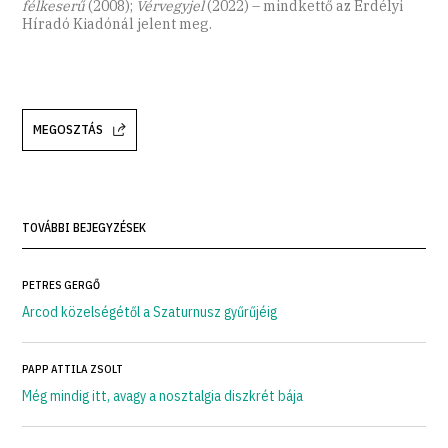
félkeserű
(2008);
Vérvegyjel
(2022) – mindkettő az Erdélyi
Híradó Kiadónál jelent meg.
MEGOSZTÁS
TOVÁBBI BEJEGYZÉSEK
PETRES GERGŐ
Arcod közelségétől a Szaturnusz gyűrűjéig
PAPP ATTILA ZSOLT
Még mindig itt, avagy a nosztalgia diszkrét bája