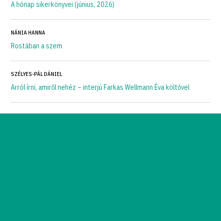
A hónap sikerkönyvei (június, 2026)
NÁNIA HANNA
Rostában a szem
SZÉLYES-PÁL DÁNIEL
Arról írni, amiről nehéz – interjú Farkas Wellmann Éva költővel