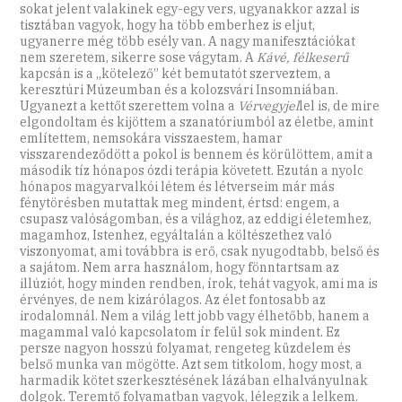
sokat jelent valakinek egy-egy vers, ugyanakkor azzal is
tisztában vagyok, hogy ha több emberhez is eljut,
ugyanerre még több esély van. A nagy manifesztációkat
nem szeretem, sikerre sose vágytam. A
Kávé, félkeserű
kapcsán is a „kötelező” két bemutatót szerveztem, a
keresztúri Múzeumban és a kolozsvári Insomniában.
Ugyanezt a kettőt szerettem volna a
Vérvegyjel
lel is, de mire
elgondoltam és kijöttem a szanatóriumból az életbe, amint
említettem, nemsokára visszaestem, hamar
visszarendeződött a pokol is bennem és körülöttem, amit a
második tíz hónapos ózdi terápia követett. Ezután a nyolc
hónapos magyarvalkói létem és létverseim már más
fénytörésben mutattak meg mindent, értsd: engem, a
csupasz valóságomban, és a világhoz, az eddigi életemhez,
magamhoz, Istenhez, egyáltalán a költészethez való
viszonyomat, ami továbbra is erő, csak nyugodtabb, belső és
a sajátom. Nem arra használom, hogy fönntartsam az
illúziót, hogy minden rendben, írok, tehát vagyok, ami ma is
érvényes, de nem kizárólagos. Az élet fontosabb az
irodalomnál. Nem a világ lett jobb vagy élhetőbb, hanem a
magammal való kapcsolatom ír felül sok mindent. Ez
persze nagyon hosszú folyamat, rengeteg küzdelem és
belső munka van mögötte. Azt sem titkolom, hogy most, a
harmadik kötet szerkesztésének lázában elhalványulnak
dolgok. Teremtő folyamatban vagyok, lélegzik a lelkem.