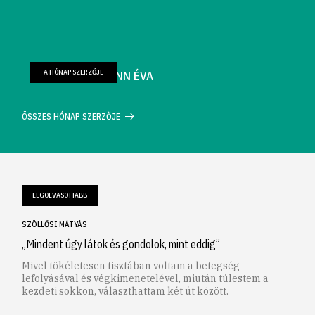
A HÓNAP SZERZŐJE
FARKAS WELLMANN ÉVA
ÖSSZES HÓNAP SZERZŐJE
LEGOLVASOTTABB
SZÖLLŐSI MÁTYÁS
„Mindent úgy látok és gondolok, mint eddig”
Mivel tökéletesen tisztában voltam a betegség
lefolyásával és végkimenetelével, miután túlestem a
kezdeti sokkon, választhattam két út között.