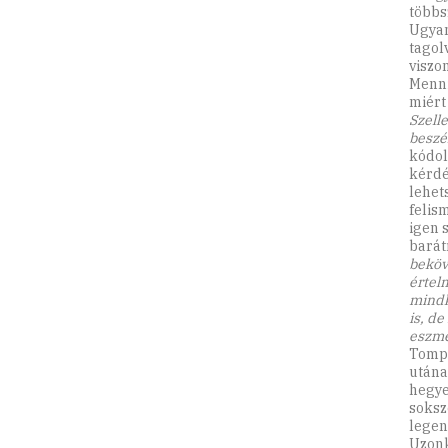
többs
Ugyan
tagol
viszon
Menni
miért
Szell
beszé
kódol
kérdé
lehet
felis
igen s
barát
beköve
értelm
mindk
is, d
eszme
Tompa
utána
hegye
soksz
legen
Uzonk