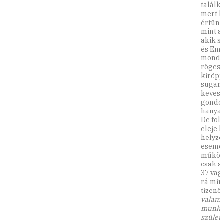
talál
mert 
értün
mint 
akik s
és Em
mondh
röges
kiröp
sugar
kevese
gondo
hanya
De fol
eleje
helyz
esemé
működ
csak 
37 va
rá mi
tizen
valam
munká
szüle