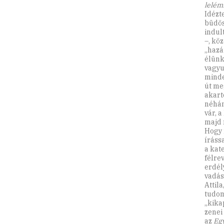
lelém
Idézt
büdös
indul
–, kö
„hazá
élünk
vagyu
minde
út me
akarto
néhán
vár, a
majd 
Hogy m
íráss
a kat
félre
erdél
vadász
Attila
tudom
„kika
zenei
az
Egy