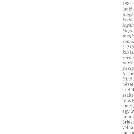
1981-
majd 
megél
ködös
legit
Megte
megha
román
(…) Ug
kiját
révén 
pártf
persp
A rom
Minde
nézet
szelé
szaks
felé.
amely
egy ü
mindé
óriás
volna
másod