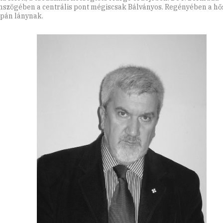
szögében a centrális pont mégiscsak Bálványos. Regényében a hő
apán lánynak.