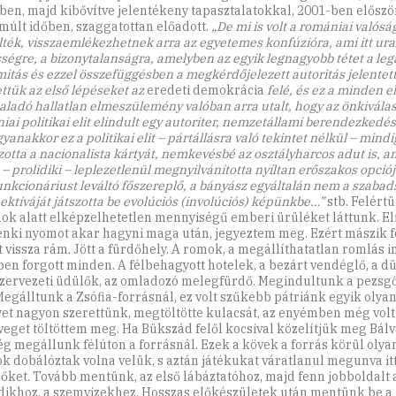
ben, majd kibővítve jelentékeny tapasztalatokkal, 2001-ben először
múlt időben, szaggatottan előadott.
„De mi is volt a romániai valósá
ték, visszaemlékezhetnek arra az egyetemes konfúzióra, ami itt ural
ségre, a bizonytalanságra, amelyben az egyik legnagyobb tétet a lega
imitás és ezzel összefüggésben a megkérdőjelezett autoritás jelentett
ttük az első lépéseket az
eredeti demokrácia
felé, és ez a minden e
ladó hallatlan elmeszülemény valóban arra utalt, hogy az önkiválas
iai politikai elit elindult egy autoriter, nemzetállami berendezkedés
yanakkor ez a politikai elit – pártállásra való tekintet nélkül – mindi
szotta a nacionalista kártyát, nemkevésbé az osztályharcos adut is, 
– prolidiki – leplezetlenül megnyilvánította nyíltan erőszakos opciój
unkcionáriust leváltó főszereplő, a bányász egyáltalán nem a szabad
ektíváját játszotta be evolúciós (involúciós) képünkbe…”
stb. Felért
ok alatt elképzelhetetlen mennyiségű emberi ürüléket láttunk. Elf
nki nyomot akar hagyni maga után, jegyeztem meg. Ezért mászik fe
t vissza rám. Jött a fürdőhely. A romok, a megállíthatatlan romlás 
ben forgott minden. A félbehagyott hotelek, a bezárt vendéglő, a d
zervezeti üdülők, az omladozó melegfürdő. Megindultunk a pezsg
 Megálltunk a Zsófia-forrásnál, ez volt szűkebb pátriánk egyik olyan
et nagyon szerettünk, megtöltötte kulacsát, az enyémben még volt
veget töltöttem meg. Ha Bükszád felől kocsival közelítjük meg Bálv
g megállunk félúton a forrásnál. Ezek a kövek a forrás körül olya
ok dobálóztak volna velük, s aztán játékukat váratlanul megunva it
 őket. Tovább mentünk, az első lábáztatóhoz, majd fenn jobboldalt 
ikhoz, a szemvizekhez. Hosszas előkészületek után mentünk be 