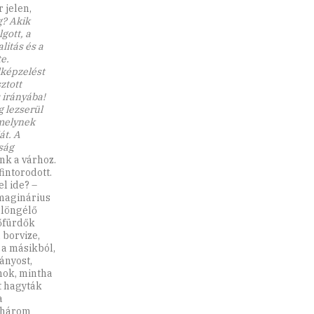
 jelen,
g? Akik
gott, a
litás és a
e.
lképzelést
ztott
 irányába!
g lezserül
amelynek
át. A
ság
ünk a várhoz.
intorodott.
l ide? –
imaginárius
ülöngélő
őfürdők
 borvize,
 a másikból,
ányost,
nok, mintha
t hagyták
a
a három