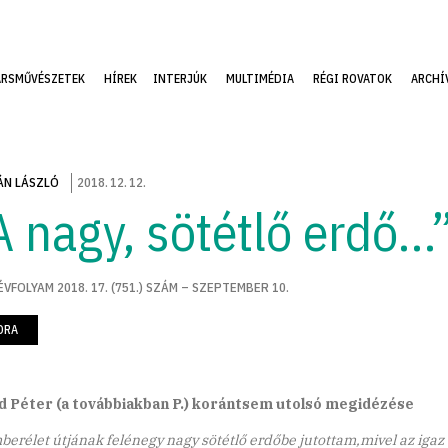
ÁRSMŰVÉSZETEK
HÍREK
INTERJÚK
MULTIMÉDIA
RÉGI ROVATOK
ARCHÍ
N LÁSZLÓ
2018
.
12
.
12
.
A nagy, sötétlő erdő…
ÉVFOLYAM 2018. 17. (751.) SZÁM – SZEPTEMBER 10.
ORA
 Péter (a továbbiakban P.) korántsem utolsó megidézése
berélet útjának felénegy nagy sötétlő erdőbe jutottam,mivel az igaz