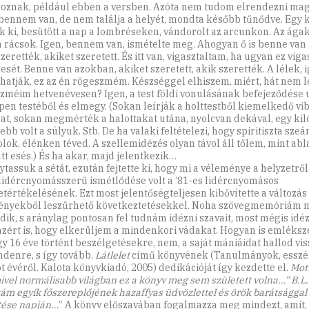
koznak, például ebben a versben. Azóta nem tudom elrendezni m
bennem van, de nem találja a helyét, mondta később tűnődve. Egy ki
k ki, besütött a nap a lombréseken, vándorolt az arcunkon. Az ága
a rácsok. Igen, bennem van, ismételte meg. Ahogyan ő is benne van
zerették, akiket szeretett. És itt van, vigasztaltam, ha ugyan ez viga
esét. Benne van azokban, akiket szeretett, akik szerették. A lélek, i
atják, ez az én rögeszmém. Készséggel elhiszem, miért, hát nem 
zméim hetvenévesen? Igen, a test földi vonulásának befejeződése u
pen testéből és elmegy. (Sokan leírják a holttestből kiemelkedő vi
at, sokan megmérték a halottakat utána, nyolcvan dekával, egy kil
bb volt a súlyuk. Stb. De ha valaki feltételezi, hogy spiritiszta sze
lok, élénken téved. A szellemidézés olyan távol áll tőlem, mint abla
tt esés.) És ha akar, majd jelentkezik…
ytassuk a sétát, ezután fejtette ki, hogy mi a véleménye a helyzetrő
 lidércnyomásszerű ismétlődése volt a ’81-es lidércnyomásos
etértékelésének. Ezt most jelentőségteljesen kibővítette a változás
nyekből leszűrhető következtetésekkel. Noha szövegmemóriám 
ik, s aránylag pontosan fel tudnám idézni szavait, most mégis idé
azért is, hogy elkerüljem a mindenkori vádakat. Hogyan is emléksz
gy 16 éve történt beszélgetésekre, nem, a saját mániáidat hallod vis
ndenre, s így tovább.
Látlelet
című könyvének (Tanulmányok, essz
öt évéről. Kalota könyvkiadó, 2005) dedikációját így kezdette el.
Mott
ivel normálisabb világban ez a könyv meg sem született volna…” B.L
m egyik főszereplőjének hazaffyas üdvözlettel és örök barátsággal
tése napján…
” A könyv előszavában fogalmazza meg mindezt, amit,