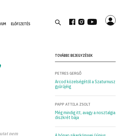
VUM
ELŐFIZETÉS
TOVÁBBI BEJEGYZÉSEK
”
PETRES GERGŐ
Arcod közelségétől a Szaturnusz
gyűrűjéig
PAPP ATTILA ZSOLT
Még mindig itt, avagy a nosztalgia
diszkrét bája
 utat nem
A hónap sikerkönyvei (június,