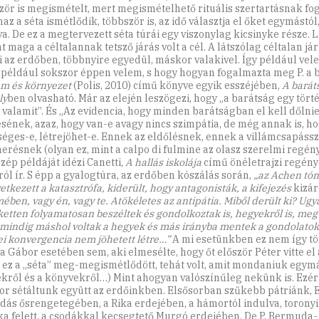
zör is megismételt, mert megismételhető rituális szertartásnak fogj
az a séta ismétlődik, többször is, az idő választja el őket egymástól
va. De ez a megtervezett séta túrái egy viszonylag kicsinyke része.
t maga a céltalannak tetsző járás volt a cél. A látszólag céltalan já
 az erdőben, többnyire egyedül, máskor valakivel. Így például vele
 például sokszor éppen velem, s hogy hogyan fogalmazta meg P. a b
em és környezet
(Polis, 2010) című könyve egyik esszéjében,
A barát
ly
ben olvasható. Már az elején leszögezi, hogy „a barátság egy tört
 valamit”. És „Az evidencia, hogy minden barátságban el kell dőlnie
sének, azaz, hogy van-e avagy nincs szimpátia, de még annak is, h
séges-e, létrejöhet-e. Ennek az eldőlésnek, ennek a villámcsapáss
merésnek (olyan ez, mint a calpo di fulmine az olasz szerelmi regé
zép példáját idézi Canetti,
A hallás iskolája
című önéletrajzi regény
ról ír. S épp a gyalogtúra, az erdőben kószálás során,
„az Achen tó
tkezett a katasztrófa, kiderült, hogy antagonisták, a kifejezés
kizár
ében, vagy én, vagy te. Atökéletes az antipátia. Miből derült ki? Ugy
etten folyamatosan beszéltek és gondolkoztak is, hegyekről is, meg
e mindig máshol voltak a hegyek és más irányba mentek a gondolato
i konvergencia nem jöhetett létre…”
A mi esetünkben ez nem így tör
 Gábor esetében sem, aki elmesélte, hogy őt először Péter vitte el 
 ez a „séta” meg-megismétlődött, tehát volt, amit mondaniuk egym
kről és a könyvekről…) Mint ahogyan valószínűleg nekünk is. Ezér
or sétáltunk együtt az erdőinkben. Elsősorban szűkebb pátriánk, 
dás ősrengetegében, a Rika erdejében, a hámortól indulva, toronyi
a felett, a csodákkal kecsegtető Murgó erdejében. De P. Bermuda-