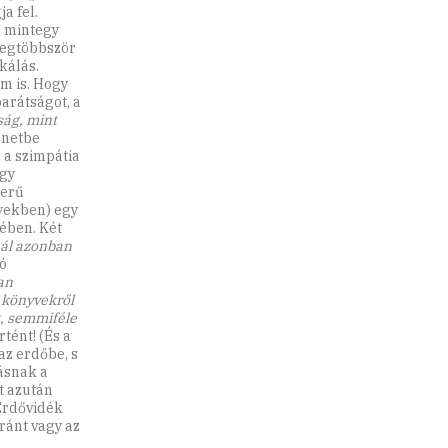
a fel.
, mintegy
 Legtöbbször
rkálás.
m is. Hogy
arátságot, a
ság, mint
énetbe
 a szimpátia
ogy
zerű
nyekben) egy
ében. Két
nál azonban
ó
an
 könyvekről
k, semmiféle
tént! (És a
az erdőbe, s
ásnak a
t azután
Erdővidék
ránt vagy az