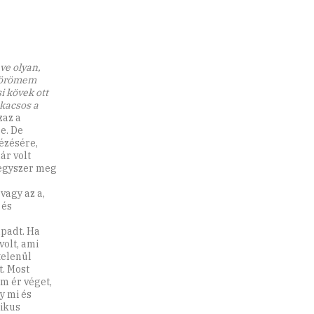
ve olyan,
a örömem
i kövek ott
ukacsos a
zaz a
e. De
ézésére,
ár volt
a egyszer meg
vagy az a,
 és
ápadt. Ha
olt, ami
telenül
t. Most
em ér véget,
y mi és
gikus