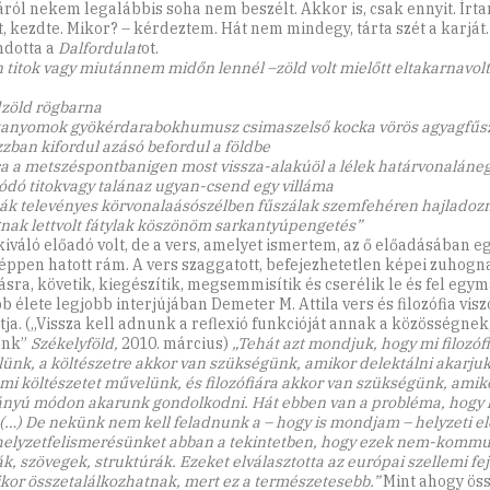
áról nekem legalábbis soha nem beszélt. Akkor is, csak ennyit. Írt
t, kezdte. Mikor? – kérdeztem. Hát nem mindegy, tárta szét a karját.
dotta a
Dalfordulat
ot.
 titok vagy miutánnem midőn lennél –zöld volt mielőtt eltakarnavolt 
zöld rögbarna
ztanyomok gyökérdarabokhumusz csimaszelső kocka vörös agyagfűs
zzban kifordul azásó befordul a földbe
ca a metszéspontbanigen most vissza-alakúöl a lélek határvonaláne
ódó titokvagy talánaz ugyan-csend egy villáma
ák televényes körvonalaásószélben fűszálak szemfehéren hajladoz
nak lettvolt fátylak köszönöm sarkantyúpengetés”
kiváló előadó volt, de a vers, amelyet ismertem, az ő előadásában e
ppen hatott rám. A vers szaggatott, befejezhetetlen képei zuhogn
sra, követik, kiegészítik, megsemmisítik és cserélik le és fel egym
 élete legjobb interjújában Demeter M. Attila vers és filozófia visz
tja. („Vissza kell adnunk a reflexió funkcióját annak a közösségne
unk”
Székelyföld,
2010. március)
„Tehát azt mondjuk, hogy mi filozófi
ünk, a költészetre akkor van szükségünk, amikor delektálni akarju
 mi költészetet művelünk, és filozófiára akkor van szükségünk, ami
ányú módon akarunk gondolkodni. Hát ebben van a probléma, hogy k
. (…) De nekünk nem kell feladnunk a – hogy is mondjam – helyzeti e
helyzetfelismerésünket abban a tekintetben, hogy ezek nem-kommu
k, szövegek, struktúrák. Ezeket elválasztotta az európai szellemi fe
kor összetalálkozhatnak, mert ez a természetesebb.”
Mint ahogy öss