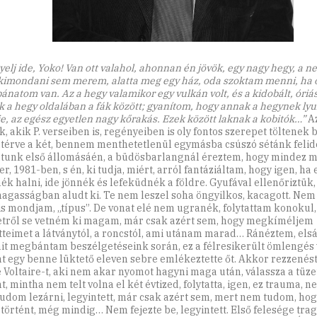
yelj ide, Yoko! Van ott valahol, ahonnan én jövök, egy nagy hegy, a ne
kimondani sem merem, alatta meg egy ház, oda szoktam menni, h
ánatom van. Az a hegy valamikor egy vulkán volt, és a kidobált, óriás
k a hegy oldalában a fák között; gyanítom, hogy annak a hegynek ly
je, az egész egyetlen nagy kőrakás. Ezek között laknak a kobitók…”
A
, akik P. verseiben is, regényeiben is oly fontos szerepet töltenek b
atérve a két, bennem menthetetlenül egymásba csúszó sétánk felid
tunk első állomásáén, a büdösbarlangnál éreztem, hogy mindez m
r, 1981-ben, s én, ki tudja, miért, arról fantáziáltam, hogy igen, h
ék halni, ide jönnék és lefeküdnék a földre. Gyufával ellenőriztük,
agasságban aludt ki. Te nem leszel soha öngyilkos, kacagott. Nem 
is mondjam, „típus”. De vonat elé nem ugranék, folytattam konokul,
tről se vetném ki magam, már csak azért sem, hogy megkíméljem
tteimet a látványtól, a roncstól, ami utánam marad… Ránéztem, els
it megbántam beszélgetéseink során, ez a félresikerült ömlengés v
nt egy benne lüktető eleven sebre emlékeztette őt. Akkor rezzenés
e Voltaire-t, aki nem akar nyomot hagyni maga után, válassza a tüze
t, mintha nem telt volna el két évtized, folytatta, igen, ez trauma, n
udom lezárni, legyintett, már csak azért sem, mert nem tudom, hog
 történt, még mindig… Nem fejezte be, legyintett. Első felesége tra