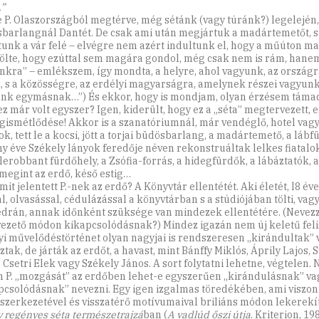
.”
e P. Olaszországból megtérve, még sétánk (vagy túránk?) legelején,
barlangnál Dantét. De csak ami után megjártuk a madártemetőt, s
tunk a vár felé – elvégre nem azért indultunk el, hogy a műúton m
zölte, hogy ezúttal sem magára gondol, még csak nem is rám, hane
nkra” – emlékszem, így mondta, a helyre, ahol vagyunk, az országr
, s a közösségre, az erdélyi magyarságra, amelynek részei vagyunk.
nk egymásnak…”) És ekkor, hogy is mondjam, olyan érzésem támad
z már volt egyszer? Igen, kiderült, hogy ez a „séta” megtervezett, 
gismétlődése! Akkor is a szanatóriumnál, már vendéglő, hotel vagy
k, tett le a kocsi, jött a torjai büdösbarlang, a madártemető, a lábf
y éve Székely lányok feredője néven rekonstruáltak lelkes fiatalok,
 lerobbant fürdőhely, a Zsófia-forrás, a hidegfürdők, a lábáztatók, 
megint az erdő, késő estig…
it jelentett P.-nek az erdő? A Könyvtár ellentétét. Aki életét, l8 év
al, olvasással, cédulázással a könyvtárban s a stúdiójában tölti, va
edrán, annak időnként szüksége van mindezek ellentétére. (Nevez
vezető módon kikapcsolódásnak?) Mindez igazán nem új keletű feli
yi művelődéstörténet olyan nagyjai is rendszeresen „kirándultak” 
tak, de járták az erdőt, a havast, mint Bánffy Miklós, Áprily Lajos, 
, Csetri Elek vagy Székely János. A sort folytatni lehetne, végtelen
 P. „mozgását” az erdőben lehet-e egyszerűen „kirándulásnak” va
pcsolódásnak” nevezni. Egy igen izgalmas töredékében, ami viszon
 szerkezetével és visszatérő motívumaival briliáns módon lekerekít
 regényes séta természetrajzá
ban (
A vadlúd őszi útja
. Kriterion, 19