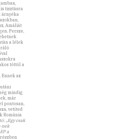
agamban,
s tisztásra
k árnyéka
 azokban,
sz, Amáliát
gen. Persze,
lehetnek
tán a lélek
bráló
óval
ánszokra
kos tóttól a
l. Ennek az
 utáni
még mindig
zek, már
el pontosan,
sza, vetíted
ék Románia
ó: „Egy csak
.-nek
 EP a
 részben