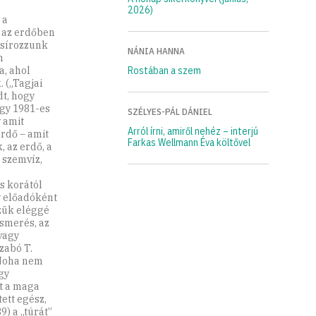
2026)
 a
 az erdőben
asírozzunk
NÁNIA HANNA
m
a, ahol
Rostában a szem
 („Tagjai
t, hogy
egy 1981-es
SZÉLYES-PÁL DÁNIEL
 amit
Arról írni, amiről nehéz – interjú
ürdő – amit
Farkas Wellmann Éva költővel
 az erdő, a
a szemvíz,
es korától
gy előadóként
zük eléggé
smerés, az
vagy
Szabó T.
. Noha nem
gy
t a maga
ett egész,
89) a „túrát”