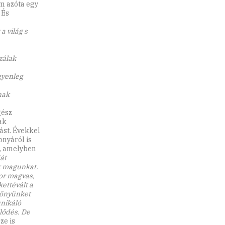
am azóta egy
 És
a világ s
zálak
gyenleg
nak
gész
ak
ást. Évekkel
onyáról is
k, amelyben
át
k magunkat.
kor magvas,
ettévált a
lőnyünket
nikáló
jlődés. De
ze is