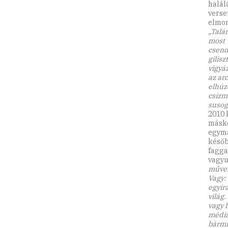
halál
verse
elmon
„Talán
most
csend
gilis
vigyá
az ar
elhúz
csizm
susog
2010 
máské
egymá
később
fagga
vagy
művel
Vagy:
egyir
világ
vagy 
médiá
bármi