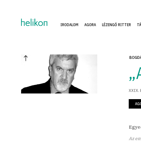
IRODALOM
AGORA
LÉZENGŐ RITTER
T
BOGDÁ
„
XXIX. 
AG
Egyed
Az em