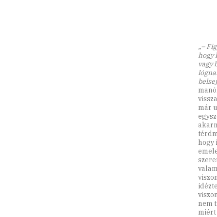
„– Fig
hogy 
vagy b
lógna
belse
manók
vissz
már u
egysze
akarn
térdm
hogy 
emele
szere
valam
viszo
idézt
viszon
nem t
miért