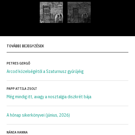
TOVÁBBI BEJEGYZÉSEK
PETRES GERGŐ
Arcod közelségétől a Szaturnusz gyűrűjéig
PAPP ATTILA ZSOLT
Még mindig itt, avagy a nosztalgia diszkrét bája
A hónap sikerkönyvei (június, 2026)
NÁNIA HANNA