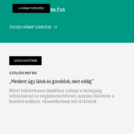
A HÓNAP SZERZŐJE
FARKAS WELLMANN ÉVA
ÖSSZES HÓNAP SZERZŐJE
LEGOLVASOTTABB
SZÖLLŐSI MÁTYÁS
„Mindent úgy látok és gondolok, mint eddig”
Mivel tökéletesen tisztában voltam a betegség
lefolyásával és végkimenetelével, miután túlestem a
kezdeti sokkon, választhattam két út között.