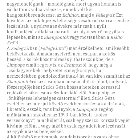
nagymonológnak – monológnak, mert ugyan honnan is
várhattunk volna választ –, ennek volt két
hangosítóberendezése, az
Echinox
, majd a
Fellegvár
. Ezt
követően az önkifejezés lehetséges csatornái sorra-rendre
lezárultak, a nyolcvanas évekre már csak a nyílt
konfrontáció vállalása maradt – az olyanszerű öngyilkos
lépéseké, mint az
Ellenpontok
vagy mostanában a
Kiáltó
Szó
”3.
A
Fellegvár
ban (
Fellegvár
on?) már érzékelhető, ami később
bekövetkezik. A madárnyelvről nem csupán a kettős
beszéd, a sorok között olvasás juthat eszünkbe, de a
Limpopo
című regény is, az
Echinox
ról, hogy még a
„csodagyerekek” helyzetét is megkönnyíti, ha
nemzedékben gondolkodhatnak,4 ha van kire számítani; az
Ellenpontok
ról az a valóban mesébe illő történet, melynek
főszereplőjeként Szőcs Géza hosszú heteken keresztül
rejtőzik el sikeresen a Szekuritáté elől. Ami pedig az
„önkifejezés lehetséges csatornáit” illeti, Szőcs Géza
esetében az interjút követő években sorjáznak a drámák,
librettók, esszék, tanulmányok, a
Limpopo
a regény
műfajában, miközben az 1993-ban közölt „utolsó
verseskönyv”, mint kiderült, csak egy szerzői korszak végét
kívánta jelölni… vagy inkább csak egy adott kör lezárását,
az egyik utazás befejezését.
A különböző motívumok, gondolatsorok ugyanis olyan