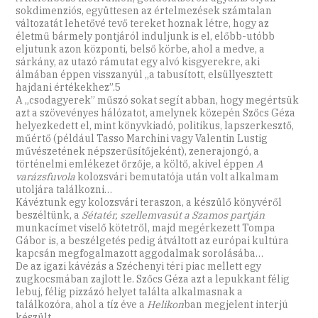
sokdimenziós, együttesen az értelmezések számtalan
változatát lehetővé tevő tereket hoznak létre, hogy az
életmű bármely pontjáról induljunk is el, előbb-utóbb
eljutunk azon központi, belső körbe, ahol a medve, a
sárkány, az utazó rámutat egy alvó kisgyerekre, aki
álmában éppen visszanyúl „a tabusított, elsüllyesztett
hajdani értékekhez”.5
A „csodagyerek” műszó sokat segít abban, hogy megértsük
azt a szövevényes hálózatot, amelynek közepén Szőcs Géza
helyezkedett el, mint könyvkiadó, politikus, lapszerkesztő,
műértő (például Tasso Marchini vagy Valentin Lustig
művészetének népszerűsítőjeként), zenerajongó, a
történelmi emlékezet őrzője, a költő, akivel éppen
A
varázsfuvola
kolozsvári bemutatója után volt alkalmam
utoljára találkozni…
Kávéztunk egy kolozsvári teraszon, a készülő könyvéről
beszéltünk, a
Sétatér, szellemvasút a Szamos partján
munkacímet viselő kötetről, majd megérkezett Tompa
Gábor is, a beszélgetés pedig átváltott az európai kultúra
kapcsán megfogalmazott aggodalmak sorolásába…
De az igazi kávézás a Széchenyi téri piac mellett egy
zugkocsmában zajlott le. Szőcs Géza azt a lepukkant félig
lebuj, félig pizzázó helyet találta alkalmasnak a
találkozóra, ahol a tíz éve a
Helikon
ban megjelent interjú
készült.