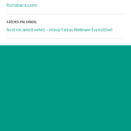
Rostában a szem
SZÉLYES-PÁL DÁNIEL
Arról írni, amiről nehéz – interjú Farkas Wellmann Éva költővel