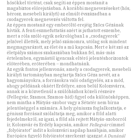
hősökkel történt, csak segíti az éppen mostanit a
magabiztos előrejutásban. A korábbi megnevezéseket (hős,
hérosz, mesebeli királyfi) az elmúlt évszázadban a
csodagyerek megnevezés váltotta fel.
Az éppen mostanit egy emberöltő erejéig Szőcs Gézának
hívták.
A fenti eszmefuttatás azért is juthatott eszembe,
mert a róla szóló egyik nekrológban1 a „csodagyerek”
jelzővel illették, mely jelző számomra, utólag sok mindent
megmagyarázott, az élet és a mű kapcsán. Mert e két szó az
életpálya számos szakaszában bukkan fel, más-más
értelemben, egymástól igencsak eltérő jelentéshorizontok
előterében, erőterében – mondhatnánk.
Az egyik fontos jellemvonás, amely a csodagyerek, mesebeli
királyfi tartományban megtartja Szőcs Géza nevét, az a
hagyományokra, a forrásokra való odafigyelés, az a mód,
ahogy példának okáért Erdélyre, azon belül Kolozsvárra,
annak is a közvetlenül a szülőházhoz közeli részeire
(Fellegvár, Szamos, Szamos-híd) figyel oda különösképpen,
nem mintha a Mátyás-szobor vagy a Sétatér nem bírna
jelentőséggel a számára. A hely géniusza foglalkoztatja, e
géniusz forrásait szólaltatja meg, amikor a föld alatti
fejedelmekről, az igazi, a föld alá rejtett Mátyás-szoborról
ír, Kolozsvár és Erdély kapcsán, amikor
Fellegvár
címmel
„folyóiratot” indít a kolozsvári napilap hasábjain, amikor
Európára figyelő folyóiratot szerkeszt-igazgat
A Dunánál