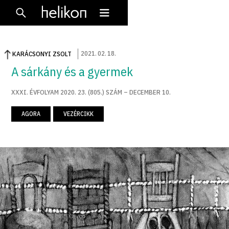
2021
.
02
.
18
.
KARÁCSONYI ZSOLT
A sárkány és a gyermek
XXXI. ÉVFOLYAM 2020. 23. (805.) SZÁM – DECEMBER 10.
AGORA
VEZÉRCIKK