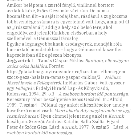
Amikor beléptem a zsírtól fénylő, vinilinnel borított
asztalok közé, Szőcs Géza már várt rám. De nem a
kocsmában ült – a saját irodájában, ráadásul a zugkocsma
többi vendége számára is egyértelmű volt, hogy, amíg ott ül
az „íróasztalánál”, addig a hely az ő belső tere, ahol
engedélyezett jelenlétünkben elsősorban a hely
szellemével, a Géniusszal társalog.
Egyike a legnagyobbaknak, csodagyerek, mondják róla
búcsúztató mondatokban – hogy a Géniusszal közvetlen
kapcsolatban állt: egészen bizonyos.
Jegyzetek
1 Tamás Gáspár Miklós:
Barátom, ellenségem.
Szőcs Géza halálára
. Forrás:
https://plakatmagany.transindex.ro/baratom-ellensegem-
szocs-geza-halalara-tamas-gaspar-miklos/2
Méliusz
József levele a Fellegvárról
. In: Martos Gábor: Volt egyszer
egy
Fellegvár.
Erdélyi Híradó Lap- és Könyvkiadó,
Kolozsvár, 1994., 29. o.3
A zsebben hordott idő pontossága
.
Keresztury Tibor beszélgetése Szőcs Gézával. In.: Alföld,
1989., 7. szám4 Például egy ankét elkészítésekor, amely a
következő címet viseli:
Miért akarta Ady megkarmolni az agg
rozmárok arcát?
Ilyen címmel jelent meg ankét a
Korunk
hasábjain. Szerzői: Andrási Katalin, Balla Zsófia, Egyed
Péter és Szőcs Géza. Lásd:
Korunk,
1977., 9. szám5 Lásd:
A
zsebben hordott idő pontossága.