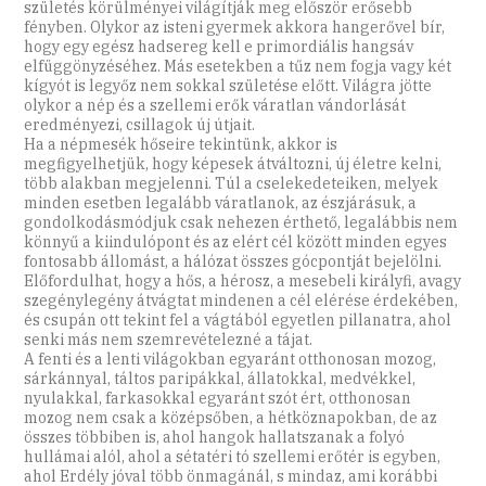
születés körülményei világítják meg először erősebb
fényben. Olykor az isteni gyermek akkora hangerővel bír,
hogy egy egész hadsereg kell e primordiális hangsáv
elfüggönyzéséhez. Más esetekben a tűz nem fogja vagy két
kígyót is legyőz nem sokkal születése előtt. Világra jötte
olykor a nép és a szellemi erők váratlan vándorlását
eredményezi, csillagok új útjait.
Ha a népmesék hőseire tekintünk, akkor is
megfigyelhetjük, hogy képesek átváltozni, új életre kelni,
több alakban megjelenni. Túl a cselekedeteiken, melyek
minden esetben legalább váratlanok, az észjárásuk, a
gondolkodásmódjuk csak nehezen érthető, legalábbis nem
könnyű a kiindulópont és az elért cél között minden egyes
fontosabb állomást, a hálózat összes gócpontját bejelölni.
Előfordulhat, hogy a hős, a hérosz, a mesebeli királyfi, avagy
szegénylegény átvágtat mindenen a cél elérése érdekében,
és csupán ott tekint fel a vágtából egyetlen pillanatra, ahol
senki más nem szemrevételezné a tájat.
A fenti és a lenti világokban egyaránt otthonosan mozog,
sárkánnyal, táltos paripákkal, állatokkal, medvékkel,
nyulakkal, farkasokkal egyaránt szót ért, otthonosan
mozog nem csak a középsőben, a hétköznapokban, de az
összes többiben is, ahol hangok hallatszanak a folyó
hullámai alól, ahol a sétatéri tó szellemi erőtér is egyben,
ahol Erdély jóval több önmagánál, s mindaz, ami korábbi