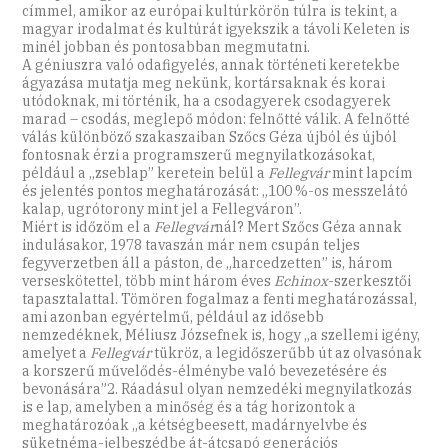
címmel, amikor az európai kultúrkörön túlra is tekint, a
magyar irodalmat és kultúrát igyekszik a távoli Keleten is
minél jobban és pontosabban megmutatni.
A géniuszra való odafigyelés, annak történeti keretekbe
ágyazása mutatja meg nekünk, kortársaknak és korai
utódoknak, mi történik, ha a csodagyerek csodagyerek
marad – csodás, meglepő módon: felnőtté válik. A felnőtté
válás különböző szakaszaiban Szőcs Géza újból és újból
fontosnak érzi a programszerű megnyilatkozásokat,
például a „zseblap” keretein belül a
Fellegvár
mint lapcím
és jelentés pontos meghatározását: „100 %-os messzelátó
kalap, ugrótorony mint jel a Fellegváron”.
Miért is időzöm el a
Fellegvár
nál? Mert Szőcs Géza annak
indulásakor, 1978 tavaszán már nem csupán teljes
fegyverzetben áll a páston, de „harcedzetten” is, három
verseskötettel, több mint három éves
Echinox
-szerkesztői
tapasztalattal. Tömören fogalmaz a fenti meghatározással,
ami azonban egyértelmű, például az idősebb
nemzedéknek, Méliusz Józsefnek is, hogy „a szellemi igény,
amelyet a
Fellegvár
tükröz, a legidőszerűbb út az olvasónak
a korszerű művelődés-élménybe való bevezetésére és
bevonására”2. Ráadásul olyan nemzedéki megnyilatkozás
is e lap, amelyben a minőség és a tág horizontok a
meghatározóak „a kétségbeesett, madárnyelvbe és
süketnéma-jelbeszédbe át-átcsapó generációs