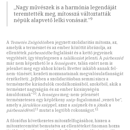
„Nagy művészek is a harmónia legendáját
teremtették meg, mítosszá változtatták
9
népük alapvető lelki vonásait.”
A
Temetés Zsögödön
ben jegyzett szolidaritás mítosza, az,
amelyik a természet és az ember közöttit ábrázolja, az
ellentétek
párbeszédbe
foglalását és a kettő jegyeinek
vegyítését, így ténylegesen a
találkozás
t jelenti. A
párbeszéd
már nem képezhető le a
fenséges
re, talán ezért nem is
jelenhet meg egy ahhoz közeli. Bretter inkább annak fel-
nem-tűnését, kezdeti mozzanatainak megvalósulatlanságát
érzékelteti: „[e]bben a szolidaritásban semmi sincs a
természetbe kirándulók csodálkozásából, azokéból, akik a
természet nagyságán és az ember kicsinységén
10
ámuldoznak”
. A
fenséges
meg-nem-jelenését
természetesen egy képlékeny
szép
-fogalommal „vezeti be”,
amely a
járulékos szép
pel, azaz a
szép
nek és a
jó
nak a
11
12
párbeszéd
ével
mutat a legtöbb rokonságot.
A filozófus következetes mítoszfelfogásához, hiszen a
mítoszteremtést bemutatva az ellentéteket finoman hozza