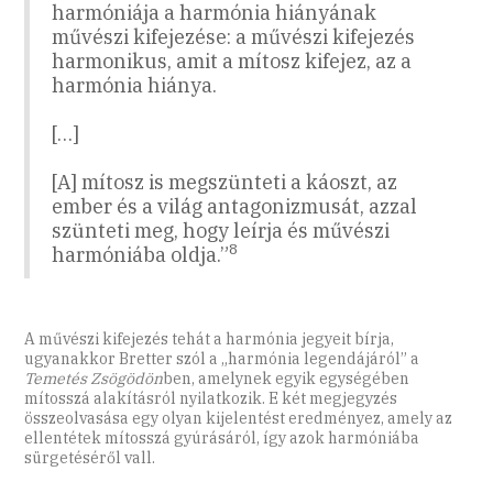
harmóniája a harmónia hiányának
művészi kifejezése: a művészi kifejezés
harmonikus, amit a mítosz kifejez, az a
harmónia hiánya.
[…]
[A] mítosz is megszünteti a káoszt, az
ember és a világ antagonizmusát, azzal
szünteti meg, hogy leírja és művészi
8
harmóniába oldja.”
A művészi kifejezés tehát a harmónia jegyeit bírja,
ugyanakkor Bretter szól a „harmónia legendájáról” a
Temetés Zsögödön
ben, amelynek egyik egységében
mítosszá alakításról nyilatkozik. E két megjegyzés
összeolvasása egy olyan kijelentést eredményez, amely az
ellentétek mítosszá gyúrásáról, így azok harmóniába
sürgetéséről vall.