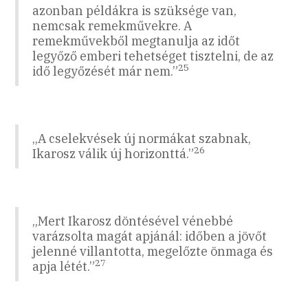
azonban példákra is szüksége van,
nemcsak remekművekre. A
remekművekből megtanulja az időt
legyőző emberi tehetséget tisztelni, de az
25
idő legyőzését már nem.”
„A cselekvések új normákat szabnak,
26
Ikarosz válik új horizonttá.”
„Mert Ikarosz döntésével vénebbé
varázsolta magát apjánál: időben a jövőt
jelenné villantotta, megelőzte önmaga és
27
apja létét.”