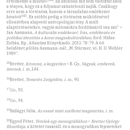
értelmezze a múltat«
. Ez azonban mit sem változtat azon
a tényen, hogy ez a folyamat szüntelenül zajlik. Csakhogy
erre nem a történész, hanem a társadalmi emlékezet
(65)
hivatott
. Ez utóbbi pedig a történész működésével
ellentétben alapvető antropológiai tény. A múlt
alaptörténetekre, vagyis mítoszokra fordításáról van szó” =
Jan Assmann,
A kulturális emlékezet: Írás, emlékezés és
politikai identitás a korai magaskultúrákban
, ford. Hidas
Zoltán, Bp., Atlantisz Könyvkiadó, 2013, 78-79. A 64.
belidézet jelölés Assmann-nál: „M. Stürmer, vö. H. U. Wehler
1989.”.
15
Bretter,
Kronosz, a kegyetlen
= B. Gy.,
Vágyak, emberek,
istenek
,
i. m.
,144.
16
Bretter,
Temetés Zsögödön, i. m.
, 90.
17
Uo.
, 93.
18
Uo.
, 94.
19
Szilágyi Júlia,
Az esszé mint szellemi magatartás, i. m.
20
Egyed Péter,
Tételek egy monográfiához
=
Bretter György
filozófiája
, a kötetet összeáll. és a monografikus fejezeteket