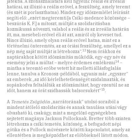
játékba. A szóhasználatára kell figyelni: reális és irreális
határai, az illúzió a reális erővel, a feszültség, amely teremt
(és szét is porlaszthatna). Mindez egy időszemlélet leírását
segíti elő: „ezért megteremti [a Csíki-medence közössége –
beszúrás K. F.] a mítoszt, múltját a szolidaritásban
kozmikussá növeszti, valahol a reális és az irreális határán
itt, ma, mesebeli erővel éli át azt, amiről oly keveset tud.
Nincs illúzió, amely olyan reális erővel hatna, mint ez a
történelmi önteremtés, az az óriási feszültség, amellyel ez a
13
nép még saját múltját is létrehozza”.
Nem órákhoz és
naptárakhoz kötött időszámítás működik, egy-egy név és
14
esemény jelzi a múltat − melyre érdemes emlékezni
−
mintha a teremtő erőbe vetett hit melletti állásfoglalás
lenne, tanulva a Kronosz-példából, ugyanis már „egyszer”
az emberek „az idő kérlelhetetlenségét szidalmazták, és
sopánkodva feltalálták az időszámítást, hogy ezentúl ne az
15
időt, hanem az órát szidhassák balsorsukért”
.
A
Temetés Zsögödön
„narrátorának” utolsó soraiból a
mindent átölelő szolidaritás és annak tanulása utáni vágy
olvasható ki, csakúgy, mint a megelőző egységekben
sejtetett magánya Jackson Pollocknak. Bretter több szinten
létrehozza a csíki temetés, közösség, a befogadott népi
gótika és a Pollock művészete közötti kapcsolatot, amely az
ellentétben is megképződhet az előbbieknél látott módon.