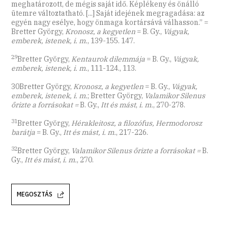
meghatározott, de mégis saját idő. Képlékeny és önálló
ütemre változtatható. [...] Saját idejének megragadása: az
egyén nagy esélye, hogy önmaga kortársává válhasson.” =
Bretter György,
Kronosz, a kegyetlen
= B. Gy.,
Vágyak,
emberek, istenek, i. m.
, 139-155. 147.
29
Bretter György,
Kentaurok dilemmája
= B. Gy.,
Vágyak,
emberek, istenek, i. m.
, 111-124., 113.
30Bretter György,
Kronosz, a kegyetlen
= B. Gy.,
Vágyak,
emberek, istenek, i. m.
; Bretter György,
Valamikor Silenus
őrizte a forrásokat =
B. Gy.,
Itt és mást
,
i. m.
, 270-278.
31
Bretter György,
Hérakleitosz, a filozófus, Hermodorosz
barátja
= B. Gy.,
Itt és mást, i. m.
, 217-226.
32
Bretter György,
Valamikor Silenus őrizte a forrásokat =
B.
Gy.,
Itt és mást
,
i. m.
, 270.
MEGOSZTÁS