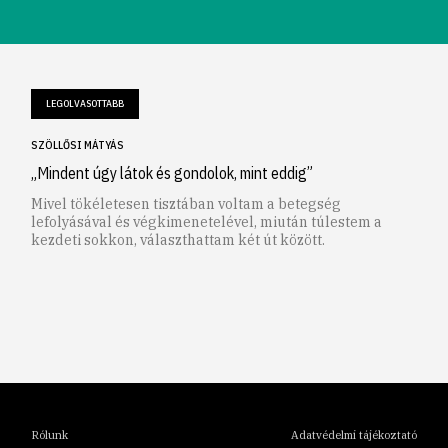
LEGOLVASOTTABB
SZÖLLŐSI MÁTYÁS
„Mindent úgy látok és gondolok, mint eddig”
Mivel tökéletesen tisztában voltam a betegség
lefolyásával és végkimenetelével, miután túlestem a
kezdeti sokkon, választhattam két út között.
1
2
3
4
5
6
Rólunk
Adatvédelmi tájékoztató