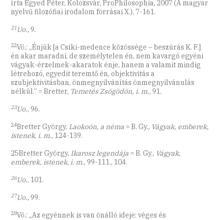
írta Egyed Péter, Kolozsvár, ProPhilosophia, 2007 (A magyar
nyelvű filozófiai irodalom forrásai X.), 7-161.
21
Uo.
, 9.
22
Vö.: „Énjük [a Csíki-medence közössége – beszúrás K. F.]
én akar maradni, de személytelen én, nem kavargó egyéni
vágyak-érzelmek-akaratok énje, hanem a valamit mindig
létrehozó, egyedit teremtő én, objektivitás a
szubjektivitásban, önmegnyilvánítás önmegnyilvánulás
nélkül.” = Bretter,
Temetés Zsögödön, i. m.
, 91.
23
Uo.
, 96.
24
Bretter György,
Laokoón, a néma
= B. Gy.,
Vágyak, emberek,
istenek
,
i. m.
, 124-139.
25Bretter György,
Ikarosz legendája
= B. Gy.,
Vágyak,
emberek, istenek
,
i. m.
, 99-111., 104.
26
Uo.
, 101.
27
Uo.
, 99.
28
Vö.: „Az egyénnek is van önálló ideje: véges és