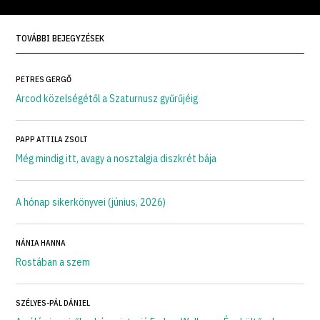
TOVÁBBI BEJEGYZÉSEK
PETRES GERGŐ
Arcod közelségétől a Szaturnusz gyűrűjéig
PAPP ATTILA ZSOLT
Még mindig itt, avagy a nosztalgia diszkrét bája
A hónap sikerkönyvei (június, 2026)
NÁNIA HANNA
Rostában a szem
SZÉLYES-PÁL DÁNIEL