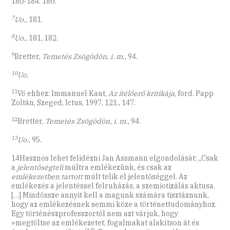
180-184. 180.
7
Uo.
, 181.
8
Uo.
, 181, 182.
9
Bretter,
Temetés Zsögödön, i. m.
, 94.
10
Uo.
11
Vö ehhez: Immanuel Kant,
Az ítélőerő kritikája
, ford. Papp
Zoltán, Szeged, Ictus, 1997, 121., 147.
12
Bretter,
Temetés Zsögödön, i. m.
, 94.
13
Uo.
, 95.
14Hasznos lehet felidézni Jan Assmann elgondolását: „Csak
a
jelentőségteli
múltra emlékezünk, és csak az
emlékezetben tartott
múlt telik el jelentőséggel. Az
emlékezés a jelentéssel felruházás, a szemiotizálás aktusa.
[…] Mindössze annyit kell a magunk számára tisztáznunk,
hogy az emlékezésnek semmi köze a történettudományhoz.
Egy történészprofesszortól nem azt várjuk, hogy
»megtöltse az emlékezetet, fogalmakat alakítson át és
(64)