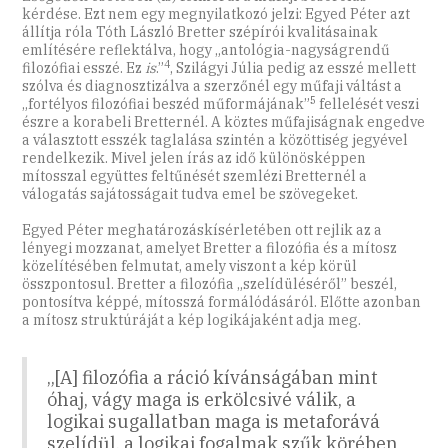
kérdése. Ezt nem egy megnyilatkozó jelzi: Egyed Péter azt
állítja róla Tóth László Bretter szépírói kvalitásainak
említésére reflektálva, hogy „antológia-nagyságrendű
4
filozófiai esszé. Ez
is
.”
, Szilágyi Júlia pedig az esszé mellett
szólva és diagnosztizálva a szerzőnél egy műfaji váltást a
5
„fortélyos filozófiai beszéd műformájának”
fellelését veszi
észre a korabeli Bretternél. A köztes műfajiságnak engedve
a választott esszék taglalása szintén a közöttiség jegyével
rendelkezik. Mivel jelen írás az idő különösképpen
mítosszal együttes feltűnését szemlézi Bretternél a
válogatás sajátosságait tudva emel be szövegeket.
Egyed Péter meghatározáskísérletében ott rejlik az a
lényegi mozzanat, amelyet Bretter a filozófia és a mítosz
közelítésében felmutat, amely viszont a kép körül
összpontosul. Bretter a filozófia „szelídüléséről” beszél,
pontosítva képpé, mítosszá formálódásáról. Előtte azonban
a mítosz struktúráját a kép logikájaként adja meg.
„[A] filozófia a ráció kívánságában mint
óhaj, vágy maga is erkölcsivé válik, a
logikai sugallatban maga is metaforává
szelídül, a logikai fogalmak szűk körében