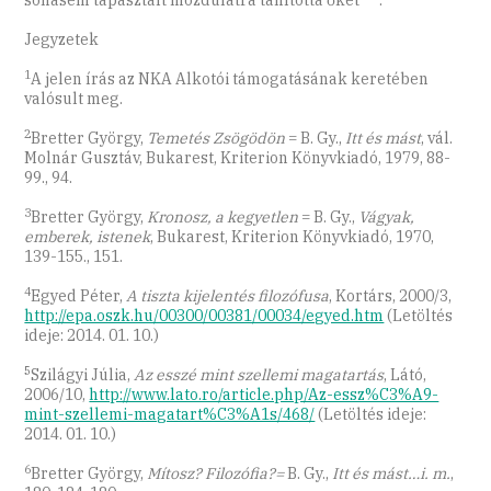
sohasem tapasztalt mozdulatra tanította őket”
.
Jegyzetek
1
A jelen írás az NKA Alkotói támogatásának keretében
valósult meg.
2
Bretter György,
Temetés Zsögödön
= B. Gy.,
Itt és mást
, vál.
Molnár Gusztáv, Bukarest, Kriterion Könyvkiadó, 1979, 88-
99., 94.
3
Bretter György,
Kronosz, a kegyetlen
= B. Gy.,
Vágyak,
emberek, istenek
, Bukarest, Kriterion Könyvkiadó, 1970,
139-155., 151.
4
Egyed Péter,
A tiszta kijelentés filozófusa
, Kortárs, 2000/3,
http://epa.oszk.hu/00300/00381/00034/egyed.htm
(Letöltés
ideje: 2014. 01. 10.)
5
Szilágyi Júlia,
Az esszé mint szellemi magatartás
, Látó,
2006/10,
http://www.lato.ro/article.php/Az-essz%C3%A9-
mint-szellemi-magatart%C3%A1s/468/
(Letöltés ideje:
2014. 01. 10.)
6
Bretter György,
Mítosz? Filozófia?=
B. Gy.,
Itt és mást…i. m.
,