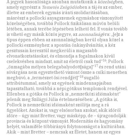
A jegyek hasonlósága azonban mutatkozik a
közelség
ben,
amely egyrészt a
Temetés Zsögödön
ben a táj és az ember,
illetve az emberek egymás iránti szolidaritásában,
másrészt a pollocki anyagszemek egymáshoz viszonyított
közelségében, továbbá Pollock fizikálisan művön belüli
létében, annak terébe lépésében lelhető fel. E vonás tovább
is vihető egy másik közös jegyre, az
azonnaliság
éra: „[e]z a
típus éppen ebben az azonnaliságban kerül olyan közel a
pollocki eszményhez: a spontán önkinyilvánítás, a kéz
gesztusain keresztül megkerüli a magasabb
elvonatkoztatásokat, és elmondja a fogalmakon kívül
16
cselekvésben mindazt, amit az életről csak tud”
. Pollock
17
„önmagába mélyen belegabalyodott[sága]”
és rend utáni
sóvárgása nem egyeztethető viszont össze a csíki menetben
18
megbúvó, a „természet ősi rendj[ét]”
sugalló
attribútummal, amely az egyének mindennapjaiban
tapasztalható, továbbá a népi gótikus templomok rendjével.
Ellenben a gótika és Pollock is „nemzetközi idiómaként”
jelenik meg Szilágyi Júlia értelmezésében: „A gótika is,
Pollock is nemzetközi idiómaként szólítja meg a rá
figyelőket. Azokat is, vagy elsősorban azokat, akik időről
időre – úgy mint Bretter, vagy másképp, de – újragondolják
provincia és központ viszonyát. Modernitás és hagyomány
helyét, valamiféle többirányú folytonosságot a kultúrában.
Akik – mint Bretter – nemcsak az Életet, hanem az egyes