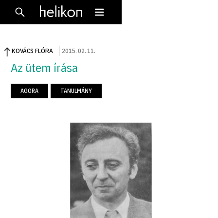
KOVÁCS FLÓRA
2015
.
02
.
11
.
Az ütem írása
AGORA
TANULMÁNY