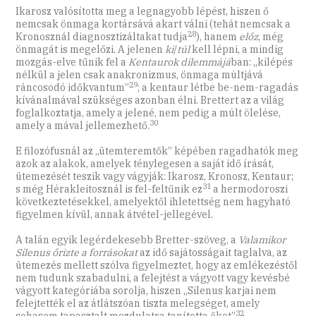
Ikarosz valósította meg a legnagyobb lépést, hiszen ő
nemcsak önmaga kortársává akart válni (tehát nemcsak a
28
Kronosznál diagnosztizáltakat tudja
), hanem
előz
, még
önmagát is megelőzi. A jelenen
ki
/
túl
kell lépni, a mindig
mozgás-elve tűnik fel a
Kentaurok dilemmájá
ban: „kilépés
nélkül a jelen csak anakronizmus, önmaga múltjává
29
ráncosodó időkvantum”
; a kentaur létbe be-nem-ragadás
kívánalmával szükséges azonban élni. Brettert az a világ
foglalkoztatja, amely a jelené, nem pedig a múlt ölelése,
30
amely a mával jellemezhető.
E filozófusnál az „ütemteremtők” képében ragadhatók meg
azok az alakok, amelyek ténylegesen a saját idő írását,
ütemezését teszik vagy vágyják: Ikarosz, Kronosz, Kentaur;
31
s még Hérakleitosznál is fel-feltűnik ez
a hermodoroszi
következtetésekkel, amelyektől ihletettség nem hagyható
figyelmen kívül, annak átvétel-jellegével.
A talán egyik legérdekesebb Bretter-szöveg, a
Valamikor
Silenus őrizte a forrásokat
az idő sajátosságait taglalva, az
ütemezés mellett szólva figyelmeztet, hogy az emlékezéstől
nem tudunk szabadulni, a felejtést a vágyott vagy kevésbé
vágyott kategóriába sorolja, hiszen „Silenus karjai nem
felejtették el az átlátszóan tiszta melegséget, amely
32