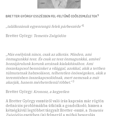
1
BRETTER GYÖRGY ESSZÉIBEN FEL-FELTŰNŐ IDŐSZEMLÉLETEK
2
„
találkozásuk egyenrangú felek párbeszéde”
Bretter György:
Temetés Zsögödön
„
Más esélyünk nincs, csak az alkotás. Minden, ami
önmagunkká tesz. És csak az tesz önmagunkká, amivel
hozzájárulunk korunk arcának kialakításához. Ami
összekapcsol bennünket a világgal, azokkal, akik a tettben
túlmutatnak habzsoláson, telhetetlen önösségeken, akik a
teremtésben összekapcsolódnak, mert nemcsak a mát
3
akarják, hanem mérhetetlenül többet.
”
Bretter György:
Kronosz, a kegyetlen
A Bretter György esszéiről való írás kapcsán már rögtön
definíciós problémákba ütközik a gondolkodó, hiszen a
kétségkívül legtöbbet tárgyalt Bretter-esszé, a
Temetés
Zsögödön
esetében (is) felmerül a műfaji besorolás