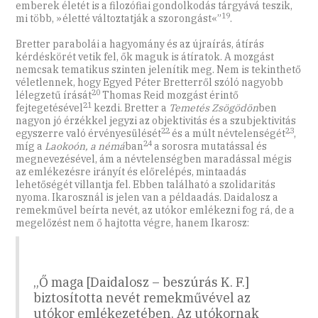
emberek életét is a filozófiai gondolkodás tárgyává teszik,
19
mi több, »életté változtatják a szorongást«”
.
Bretter parabolái a hagyomány és az újraírás, átírás
kérdéskörét vetik fel, ők maguk is átíratok. A mozgást
nemcsak tematikus szinten jelenítik meg. Nem is tekinthető
véletlennek, hogy Egyed Péter Bretterről szóló nagyobb
20
lélegzetű írását
Thomas Reid mozgást érintő
21
fejtegetésével
kezdi. Bretter a
Temetés Zsögödön
ben
nagyon jó érzékkel jegyzi az objektivitás és a szubjektivitás
22
23
egyszerre való érvényesülését
és a múlt névtelenségét
,
24
míg a
Laokoón, a némá
ban
a sorosra mutatással és
megnevezésével, ám a névtelenségben maradással mégis
az emlékezésre irányít és előrelépés, mintaadás
lehetőségét villantja fel. Ebben található a szolidaritás
nyoma. Ikarosznál is jelen van a példaadás. Daidalosz a
remekművel beírta nevét, az utókor emlékezni fog rá, de a
megelőzést nem ő hajtotta végre, hanem Ikarosz:
„Ő maga [Daidalosz – beszúrás K. F.]
biztosította nevét remekművével az
utókor emlékezetében. Az utókornak