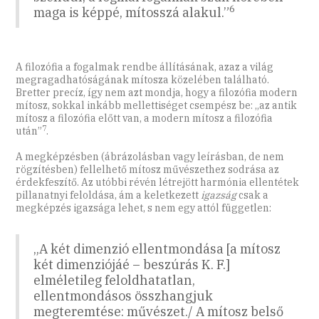
6
maga is képpé, mítosszá alakul.”
A filozófia a fogalmak rendbe állításának, azaz a világ
megragadhatóságának mítosza közelében található.
Bretter precíz, így nem azt mondja, hogy a filozófia modern
mítosz, sokkal inkább mellettiséget csempész be: „az antik
mítosz a filozófia előtt van, a modern mítosz a filozófia
7
után”
.
A megképzésben (ábrázolásban vagy leírásban, de nem
rögzítésben) fellelhető mítosz művészethez sodrása az
érdekfeszítő. Az utóbbi révén létrejött harmónia ellentétek
pillanatnyi feloldása, ám a keletkezett
igazság
csak a
megképzés igazsága lehet, s nem egy attól független:
„A két dimenzió ellentmondása [a mítosz
két dimenziójáé – beszúrás K. F.]
elméletileg feloldhatatlan,
ellentmondásos összhangjuk
megteremtése: művészet./ A mítosz belső