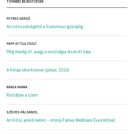
TOVÁBBI BEJEGYZÉSEK
PETRES GERGŐ
Arcod közelségétől a Szaturnusz gyűrűjéig
PAPP ATTILA ZSOLT
Még mindig itt, avagy a nosztalgia diszkrét bája
A hónap sikerkönyvei (június, 2026)
NÁNIA HANNA
Rostában a szem
SZÉLYES-PÁL DÁNIEL
Arról írni, amiről nehéz – interjú Farkas Wellmann Éva költővel