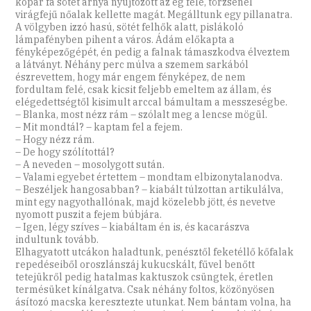
kopár fa sötét árnya nyújtózott az ég felé, törzsénél
virágfejű nőalak kellette magát. Megálltunk egy pillanatra.
A völgyben izzó hasú, sötét felhők alatt, pislákoló
lámpafényben pihent a város. Ádám előkapta a
fényképezőgépét, én pedig a falnak támaszkodva élveztem
a látványt. Néhány perc múlva a szemem sarkából
észrevettem, hogy már engem fényképez, de nem
fordultam felé, csak kicsit feljebb emeltem az állam, és
elégedettségtől kisimult arccal bámultam a messzeségbe.
– Blanka, most nézz rám – szólalt meg a lencse mögül.
– Mit mondtál? – kaptam fel a fejem.
– Hogy nézz rám.
– De hogy szólítottál?
– A neveden – mosolygott sután.
– Valami egyebet értettem – mondtam elbizonytalanodva.
– Beszéljek hangosabban? – kiabált túlzottan artikulálva,
mint egy nagyothallónak, majd közelebb jött, és nevetve
nyomott puszit a fejem búbjára.
– Igen, légy szíves – kiabáltam én is, és kacarászva
indultunk tovább.
Elhagyatott utcákon haladtunk, penésztől feketéllő kőfalak
repedéseiből oroszlánszáj kukucskált, fűvel benőtt
tetejükről pedig hatalmas kaktuszok csüngtek, éretlen
termésüket kínálgatva. Csak néhány foltos, közönyösen
ásítozó macska keresztezte utunkat. Nem bántam volna, ha