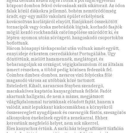
Egész délután kézen fogva róttuk a portugál egyetemi
központ dombon fekvő óváro­sának szűk sikátorait. Az ódon
falak közül diákokra jellemző, bohém nemtörődömség
áradt, egy-egy málló vakolatú épület erkélyének
kovácsoltvas korlátjáról elnyűtt, fűzőjüknél összekötött
tornacipők vagy ócska zsebrádiók lógtak, korhadó faajtók
mögül kezdő rockbandák csörömpölése szűrődött ki, és
lépten-nyomon utcán sörözgető, hangoskodó csoportokba
botlottunk.
Három hónapnyi távkapcsolat után voltunk ismét együtt,
ennyi ideje érkeztem cserediákként Portugáliába. Úgy
döntöttünk, mielőtt hazamennék, meglátogat, és
bebarangoljuk az országot, végigkalauzolom őt az általam
ismert részeken, a többit pedig közösen fedezzük fel.
Coimbra dimbes-dombos, zavaros vízű folyócska fölé
magasodó városa az utóbbiak közé tartozott.
Esteledett. Kihalt, narancsos fényben szendergő,
macskaköves kaptatón kanyargóztunk felfelé. Fadót
akartunk hallgatni, de nem a mázas, megjátszott
világfájdalommal turistáknak előadott fajtát, hanem a
valódit, amit lepukkant kiskocsmákban a környékről
összesereglett nyugdíjasok és csavargók füstös, szeszgőzös
alkonyokon énekelnek együtt a zenekarral. Ehhez
kerestünk megfelelő helyet, nem sok sikerrel.
Éles kanyarhoz értünk. A sarki ház telegraffitizett tűzfalán