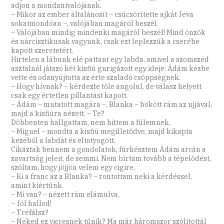
adjon a mondanivalójának.
– Mikor az ember általánosít – csücsörítette ajkát Jeva
sokatmondóan –, valójában magáról beszél.
– Valójában mindig mindenki magáról beszél! Mind önzők
és nárcisztikusak vagyunk, csak ezt leplezzük a cserébe
kapott szeretetért.
Hirtelen a lábunk elé pattant egy labda, amivel a szomszéd
asztalnál játszó két kisfiú gurigázott egy ideje. Ádám kézbe
vette és odanyújtotta az érte szaladó csöppségnek.
– Hogy hívnak? – kérdezte tőle angolul, de válasz helyett
csak egy értetlen pillantást kapott.
– Ádám – mutatott magára –, Blanka – bökött rám az ujjával,
majd a kisfiúra nézett. – Te?
Döbbenten hallgattam, nem hittem a fülemnek.
– Miguel – mondta a kisfiú megilletődve, majd kikapta
kezéből a labdát és eltotyogott.
Cikáztak bennem a gondolatok, fürkésztem Ádám arcán a
zavartság jeleit, de semmi. Nem bírtam tovább a tépelődést,
szóltam, hogy jöjjön velem egy cigire.
– Ki a franc az a Blanka? – rontottam neki a kérdéssel,
amint kiértünk.
– Mi van? – nézett rám elámulva.
– Jól hallod!
– Tréfálsz?
– Neked ez viccesnek tűnik? Ma már háromszor szólítottál