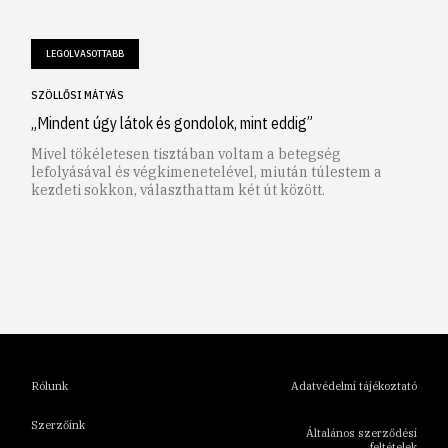
LEGOLVASOTTABB
SZÖLLŐSI MÁTYÁS
„Mindent úgy látok és gondolok, mint eddig”
Mivel tökéletesen tisztában voltam a betegség
lefolyásával és végkimenetelével, miután túlestem a
kezdeti sokkon, választhattam két út között.
1
2
3
4
5
6
Rólunk
Adatvédelmi tájékoztató
Szerzőink
Általános szerződési
feltételek