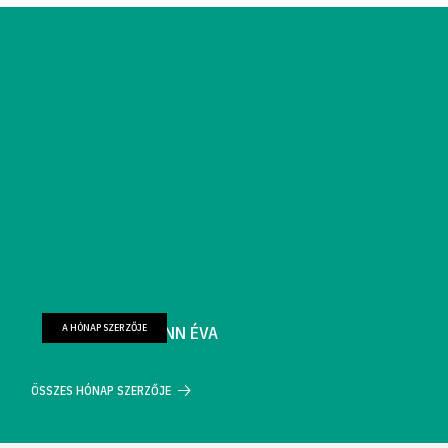
A HÓNAP SZERZŐJE
FARKAS WELLMANN ÉVA
ÖSSZES HÓNAP SZERZŐJE