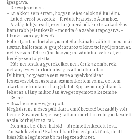
igazgatva.
– De csajozni nem.
– Én akkor sem értem, hogyan lehet célok nélkül élni.
– Látod, erről beszélek – fordult Francisco Ádámhoz.
– A világ felgyorsult, ezért a generációk közti szakadék is
hamarabb jelentkezik – mondta ő a zsebeit tapogatva. –
Blanka, van egy tüzed?
Felfortyantam hirtelen, ismét Blankának szólított, most már
tisztán hallottam. A gyújtót szúrós tekintettel nyújtottam át,
neki viszont fel se tűnt, hanyag mozdulattal vette el, és
kedélyesen folytatta:
– Már nemcsak a gyerekeiket nem értik az emberek,
néhány évnyi korkülönbség is áthidalhatatlan.
Dühített, hogy észre sem vette a nyelvbotlását,
legszívesebben azonnal számonkértem volna, de nem
akartam elrontani a hangulatot. Épp azon rágódtam, ki
lehet az a lány, mikor Jan üveget nyomott a kezembe.
– Ez mi?
– Bízz bennem – vigyorgott.
Meghúztam, mézes pálinkára emlékeztető borzadály volt
benne. Savanyú képet vághattam, mert Jan röhögni kezdett,
aztán körbejárt az ital.
– Menjünk be, éhen halok! – türelmetlenkedett Jeva. –
Tartsatok velünk! Ez lerobbant kócerájnak tűnik, de itt
készítik a legfinomabb melegszendvicset.