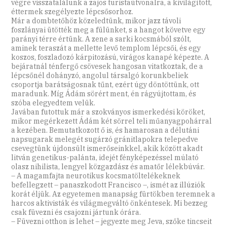
végre visszatalálunk a zajos turistaútvonalra, a kivilágított,
éttermek szegélyezte lépcsősorhoz.
Már a dombtetőhöz közeledtünk, mikor jazz távoli
foszlányai ütötték meg a fülünket, s a hangot követve egy
parányi térre értünk. A zene a sarki kocsmából szólt,
aminek teraszát a mellette levő templom lépcsői, és egy
koszos, foszladozó kárpitozású, virágos kanapé képezte. A
bejáratnál ténfergő csövesek hangosan vitatkoztak, de a
lépcsőnél dohányzó, angolul társalgó korunkbeliek
csoportja barátságosnak tűnt, ezért úgy döntöttünk, ott
maradunk. Míg Ádám sörért ment, én rágyújtottam, és
szóba elegyedtem velük.
Javában futottuk már a szokványos ismerkedési köröket,
mikor megérkezett Ádám két sörrel teli műanyagpohárral
a kezében. Bemutatkozott ő is, és hamarosan a délutáni
napsugarak melegét sugárzó gránitlapokra telepedve
csevegtünk újdonsült ismerőseinkkel, akik között akadt
litván genetikus-palánta, idejét fényképezéssel múlató
olasz nihilista, lengyel közgazdász és amatőr lélekbúvár.
– A magamfajta neurotikus kocsmatöltelékeknek
befellegzett – panaszkodott Francisco –, ismét az illúziók
korát éljük. Az egyetemen manapság fürtökben teremnek a
harcos aktivisták és világmegváltó önkéntesek. Mi bezzeg
csak füvezni és csajozni jártunk órára.
– Füvezni otthon is lehet – jegyezte meg Jeva, szőke tincseit