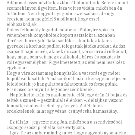
Ádámmal összenéztünk, aztán rábólintottunk. Befelé menet
szemrehányón figyeltem, laza volt és vidám, miközben én
őrlődtem. Nem hagyott nyugodni az elszólása, de úgy
éreztem, nem megfelelő a pillanat, hogy ezzel
előhozakodjak.
Dohos félhomály fogadott odabent, többnyire spicces
vénemberek könyököltek kopott asztalokra, azonban
derűsen borozgató fiatal szülők is akadtak, akiknek
gyerekei a korhadt padlón tologatták játékautóikat. Az ősz,
csapzott hajú pincér, akinek duzzadt, vörös orra árulkodott,
hogy maga sem veti meg az alkoholt, báros és szakács is
volt egyszemélyben. Figyelmeztetett, az étel nem lesz kész
egyhamar.
Hogy a várakozást megkönnyítsük, a vacsorát egy méter
tequilával kezdtük. A másodiknál már a kétségeim teljesen
feloldódtak, jó hangulatban falatoztunk és fecsegtünk.
Francisco bizonyult a legbőbeszédűbbnek.
– Napfelkelte után és naplemente előtt egy órán át buják és
teltek a színek – gesztikulált élénken –, déltájban viszont
tompák, ráadásul sehol egy árnyék. A déli fotók
érdektelenek, mint egy vézna, csúnyácska kamaszlány.
– Ez túlzás – jegyezte meg Jan, miközben a szendvicséből
csöpögő szószt próbálta kiszivattyúzni.
– Igaz. De az ember mindig túloz, hogy nagyobb nyomatékot