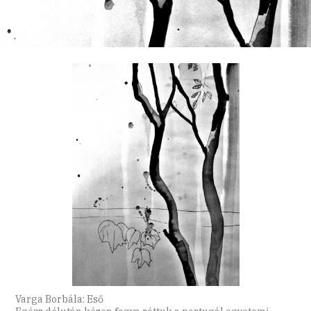
Varga Borbála: Eső