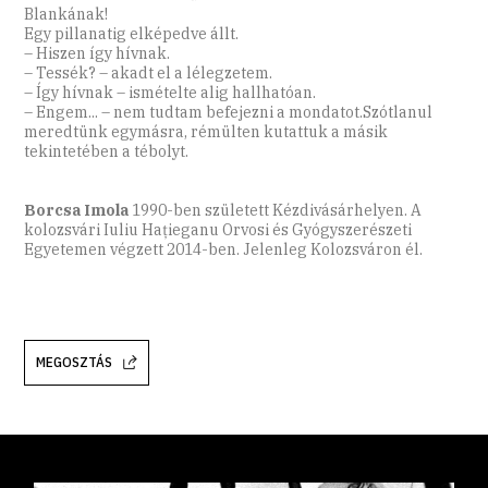
Blankának!
Egy pillanatig elképedve állt.
– Hiszen így hívnak.
– Tessék? – akadt el a lélegzetem.
– Így hívnak – ismételte alig hallhatóan.
– Engem... – nem tudtam befejezni a mondatot.Szótlanul
meredtünk egymásra, rémülten kutattuk a másik
tekintetében a tébolyt.
Borcsa Imola
1990-ben született Kézdivásárhelyen. A
kolozsvári Iuliu Haţieganu Orvosi és Gyógyszerészeti
Egyetemen végzett 2014-ben. Jelenleg Kolozsváron él.
MEGOSZTÁS