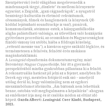
Szentpétervár) ívelő világában megelevenedik a
mindennapok tárgyi „díszlete” és szellemi környezete
egyaránt, a Zsigulik, „igazi cájgnadrágok”, a nyugatról
beszivárgó kulturális és életmód-rekvizitumok,
olvasmányok, filmek és hanglemezek (a könyvnek QR-
kóddal lejátszható soundtrackje is van!), pionírok,
komszomolisták, ateizmus-estek, a hiánygazdálkodás
aligha palástolható valósága, az útlevélhez való hozzájutás
gyötrelmes procedúrái, az oroszokhoz és Magyarországhoz
fűződő viszony (ez utóbbi, hiába a földrajzi közelség,
„rettentő messze van”), a kisváros egyre szűkülő légköre, és
természetesen a felnövés, felnőtté érés szokásos
magánkataklizmái.
A
Leningrád
olyanformán dokumentumregény, mint
Bereményi
Magyar Copperfield
je, bár itt a gyermeki
perspektívából mintha gyakrabban pillantana ki a felnőtt.
A rekonstruálás határait jól jelzi az a fejezet, amelyben Bo
Derek egy régi, meztelen fotójáról esik szó – amelyről
utólag derül ki, hogy valószínűleg nem az egykori
szexszimbólumot ábrázolta. „Ám biztosak nem lehettünk
benne, ostobán volt megfogalmazva a képaláírás”: ahogyan
az emlékezet írja meg és át csalóka módon az eltűnt idő
képeit.
Gazda Albert:
Leningrád
. Cser Kiadó, Budapest,
2021.