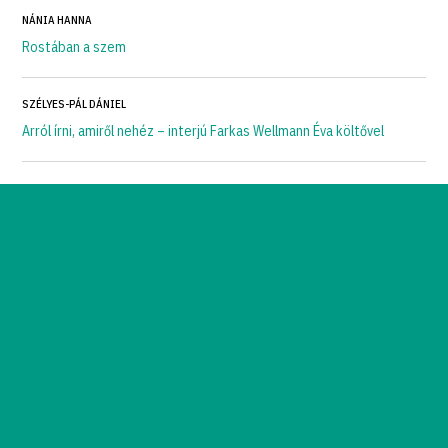
NÁNIA HANNA
Rostában a szem
SZÉLYES-PÁL DÁNIEL
Arról írni, amiről nehéz – interjú Farkas Wellmann Éva költővel