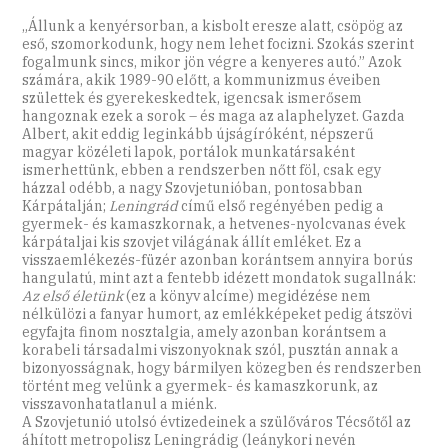
„Állunk a kenyérsorban, a kisbolt eresze alatt, csöpög az
eső, szomorkodunk, hogy nem lehet focizni. Szokás szerint
fogalmunk sincs, mikor jön végre a kenyeres autó.” Azok
számára, akik 1989-90 előtt, a kommunizmus éveiben
születtek és gyerekeskedtek, igencsak ismerősem
hangoznak ezek a sorok – és maga az alaphelyzet. Gazda
Albert, akit eddig leginkább újságíróként, népszerű
magyar közéleti lapok, portálok munkatársaként
ismerhettünk, ebben a rendszerben nőtt föl, csak egy
házzal odébb, a nagy Szovjetunióban, pontosabban
Kárpátalján;
Leningrád
című első regényében pedig a
gyermek- és kamaszkornak, a hetvenes-nyolcvanas évek
kárpátaljai kis szovjet világának állít emléket. Ez a
visszaemlékezés-füzér azonban korántsem annyira borús
hangulatú, mint azt a fentebb idézett mondatok sugallnák:
Az első életünk
(ez a könyv alcíme) megidézése nem
nélkülözi a fanyar humort, az emlékképeket pedig átszövi
egyfajta finom nosztalgia, amely azonban korántsem a
korabeli társadalmi viszonyoknak szól, pusztán annak a
bizonyosságnak, hogy bármilyen közegben és rendszerben
történt meg velünk a gyermek- és kamaszkorunk, az
visszavonhatatlanul a miénk.
A Szovjetunió utolsó évtizedeinek a szülőváros Técsőtől az
áhított metropolisz Leningrádig (leánykori nevén