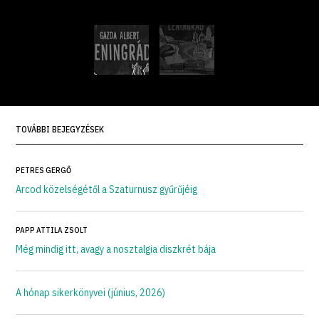
TOVÁBBI BEJEGYZÉSEK
PETRES GERGŐ
Arcod közelségétől a Szaturnusz gyűrűjéig
PAPP ATTILA ZSOLT
Még mindig itt, avagy a nosztalgia diszkrét bája
A hónap sikerkönyvei (június, 2026)