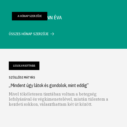
A HÓNAP SZERZŐJE
FARKAS WELLMANN ÉVA
ÖSSZES HÓNAP SZERZŐJE
LEGOLVASOTTABB
SZÖLLŐSI MÁTYÁS
„Mindent úgy látok és gondolok, mint eddig”
Mivel tökéletesen tisztában voltam a betegség
lefolyásával és végkimenetelével, miután túlestem a
kezdeti sokkon, választhattam két út között.