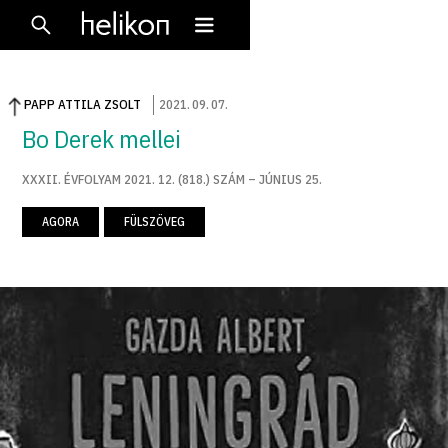
PAPP ATTILA ZSOLT
2021
.
09
.
07
.
Bo Derek mellei
XXXII. ÉVFOLYAM 2021. 12. (818.) SZÁM – JÚNIUS 25.
AGORA
FÜLSZÖVEG