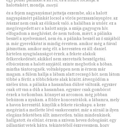
halottakért, mondja.
morții
.
és a fejem nagyanyámat juttatja eszembe, aki a halott
nagyapámért pálinkát locsol a vörös perzsaszőnyegére. az
ivászat nem csak az élőknek való. a halálban is utolér. ez a
megöregedett arc a halott anyja. a szája gagyogva hív.
elfogadom a meghívást, de nem tudom, miért. a pálinka
beszél a nyelvemmel, nem én. a pálinka beszél az ő szájából
is. már gyerekként is mindig éreztem. amikor még a fiával
játszottam. amikor még élt. a kereszten ez áll: daniel.
hirtelen nyugtalanságot érzek. a fekete alakok
felkerekedését, akikkel nem szeretnék beszélgetni.
elbúcsúzom a halott anyjától. szinte megbotlok a hóban.
mintha tántorognék. voltaképpen nem is érzem már
magam. a fülem hallja a lábam alatt recsegő hót. nem látom
többé a férfit. a többi fekete alak között. átvergődöm a
széles úton. a pálinka a hasamban dühvé változik. egyszer
csak ott van a düh a hasamban. egyszer csak gombócot
érzek a torkomban. könnyet az arcomon. még jobban
behúzom a nyakam. a földre koncentrálok. a lábamra, mely
a havon keresztül. kinyílik a fekete rácskapu. a keze
megérinti a mellette lévő vaskeresztet. már a sírnál is ilyen
elegáns feketében állt. ismeretlen. talán mindenkinek.
hallgatott. és eltűnt. érzem a szívem heves dobogását. egy
pillantást vetek hátra. tekintetéből észreveszem, hogy