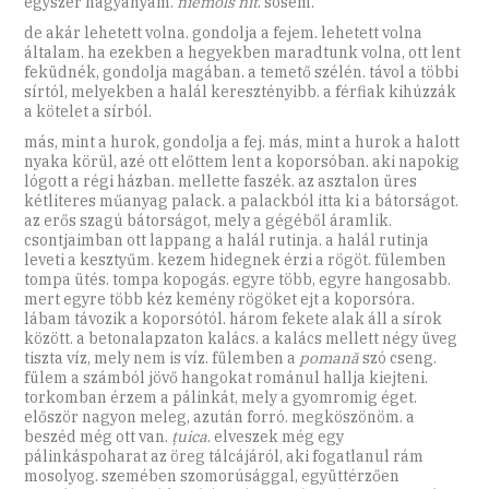
egyszer nagyanyám.
niemols nit
. sosem.
de akár lehetett volna. gondolja a fejem. lehetett volna
általam. ha ezekben a hegyekben maradtunk volna, ott lent
feküdnék, gondolja magában. a temető szélén. távol a többi
sírtól, melyekben a halál keresztényibb. a férfiak kihúzzák
a kötelet a sírból.
más, mint a hurok, gondolja a fej. más, mint a hurok a halott
nyaka körül, azé ott előttem lent a koporsóban. aki napokig
lógott a régi házban. mellette faszék. az asztalon üres
kétliteres műanyag palack. a palackból itta ki a bátorságot.
az erős szagú bátorságot, mely a gégéből áramlik.
csontjaimban ott lappang a halál rutinja. a halál rutinja
leveti a kesztyűm. kezem hidegnek érzi a rögöt. fülemben
tompa ütés. tompa kopogás. egyre több, egyre hangosabb.
mert egyre több kéz kemény rögöket ejt a koporsóra.
lábam távozik a koporsótól. három fekete alak áll a sírok
között. a betonalapzaton kalács. a kalács mellett négy üveg
tiszta víz, mely nem is víz. fülemben a
pomană
szó cseng.
fülem a számból jövő hangokat románul hallja kiejteni.
torkomban érzem a pálinkát, mely a gyomromig éget.
először nagyon meleg, azután forró. megköszönöm. a
beszéd még ott van.
țuica
. elveszek még egy
pálinkáspoharat az öreg tálcájáról, aki fogatlanul rám
mosolyog. szemében szomorúsággal, együttérzően