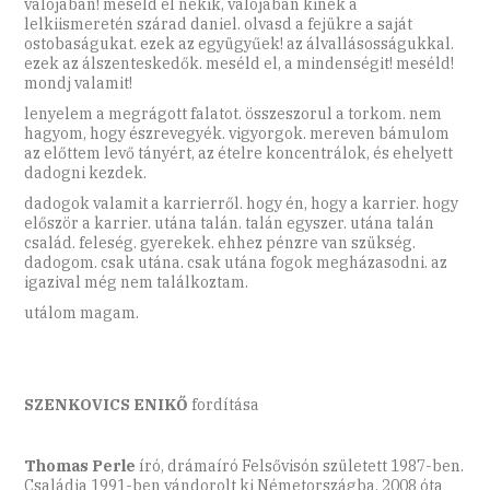
valójában! meséld el nekik, valójában kinek a
lelkiismeretén szárad daniel. olvasd a fejükre a saját
ostobaságukat. ezek az együgyűek! az álvallásosságukkal.
ezek az álszenteskedők. meséld el, a mindenségit! meséld!
mondj valamit!
lenyelem a megrágott falatot. összeszorul a torkom. nem
hagyom, hogy észrevegyék. vigyorgok. mereven bámulom
az előttem levő tányért, az ételre koncentrálok, és ehelyett
dadogni kezdek.
dadogok valamit a karrierről. hogy én, hogy a karrier. hogy
először a karrier. utána talán. talán egyszer. utána talán
család. feleség. gyerekek. ehhez pénzre van szükség.
dadogom. csak utána. csak utána fogok megházasodni. az
igazival még nem találkoztam.
utálom magam.
SZENKOVICS ENIKŐ
fordítása
Thomas Perle
író, drámaíró Felsővisón született 1987-ben.
Családja 1991-ben vándorolt ki Németországba. 2008 óta