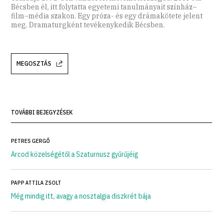
Bécsben él, itt folytatta egyetemi tanulmányait színház–
film–média szakon. Egy próza- és egy drámakötete jelent
meg. Dramaturgként tevékenykedik Bécsben.
MEGOSZTÁS
TOVÁBBI BEJEGYZÉSEK
PETRES GERGŐ
Arcod közelségétől a Szaturnusz gyűrűjéig
PAPP ATTILA ZSOLT
Még mindig itt, avagy a nosztalgia diszkrét bája