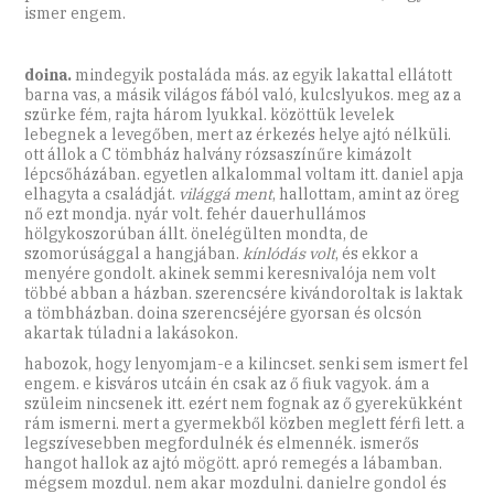
ismer engem.
doina.
mindegyik postaláda más. az egyik lakattal ellátott
barna vas, a másik világos fából való, kulcslyukos. meg az a
szürke fém, rajta három lyukkal. közöttük levelek
lebegnek a levegőben, mert az érkezés helye ajtó nélküli.
ott állok a C tömbház halvány rózsaszínűre kimázolt
lépcsőházában. egyetlen alkalommal voltam itt. daniel apja
elhagyta a családját.
világgá ment
, hallottam, amint az öreg
nő ezt mondja. nyár volt. fehér dauerhullámos
hölgykoszorúban állt. önelégülten mondta, de
szomorúsággal a hangjában.
kínlódás volt
, és ekkor a
menyére gondolt. akinek semmi keresnivalója nem volt
többé abban a házban. szerencsére kivándoroltak is laktak
a tömbházban. doina szerencséjére gyorsan és olcsón
akartak túladni a lakásokon.
habozok, hogy lenyomjam-e a kilincset. senki sem ismert fel
engem. e kisváros utcáin én csak az ő fiuk vagyok. ám a
szüleim nincsenek itt. ezért nem fognak az ő gyerekükként
rám ismerni. mert a gyermekből közben meglett férfi lett. a
legszívesebben megfordulnék és elmennék. ismerős
hangot hallok az ajtó mögött. apró remegés a lábamban.
mégsem mozdul. nem akar mozdulni. danielre gondol és