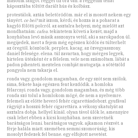
második lángot. reggel tíz óra van. a reggelim tehát
káposztába töltött darált hús és kolbász.
protestálok. aztán beletörődöm. már el is mosott nekem egy
tányért.
ce bei?
mit iszom, kérdi, és hozza is a poharat a
kagyló fölötti polcról. az asztalra helyezi, még mielőtt azt
mondhatnám:
cafea
. tekintetem követi a kezét, majd a
konyhában levő másik asszonyra vetül, aki a sarokpadon ül.
megijedek, mert a fejem még egészen ködös és túlterhelt
az öregtől. köszönök. perplex. kacag. az özvegyasszony.
daniel felesége. elena. túl zavartan, hogy mérges legyek,
hirtelen ütésként ér a félelem. vele nem számoltam. lábát a
padon pihenteti. meztelen combját mutogatja. a sötétzöld
pongyola nem takarja el.
ronda vagy, gondolom magamban, de egy szót sem szólok.
sima, fekete haja egészen fent kezdődik. a homloka
félarcnyi. ronda vagy, gondolom magamban, és még több
ronda szó tolul a homlokom mögé, de nem a nyelvemre.
felemeli az előtte heverő fehér cigarettásdobozt. gyufával
rágyújt a hosszú fehér cigarettára. a vékony skatulyát az
asztalra dobja. hellyel kínál. olyan távol ülök le, amennyire
csak lehet ebben a kicsi konyhában. nem szeretnék
barátságos lenni. barátságos vagyok. ajkamon részvét. a
férje halála miatt. szemében semmi szomorúság. kis
mosolyt fedezek fel benne. egy elfojtott nevetést.