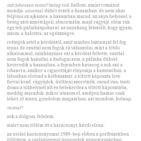
mit lehessen tenni? beteg volt
. hallom, amint románul
mondja.
anormal
. dühöt érzek a hasamban. de nem akar
feljönni az ajkamra. a hasamban marad. az anya helyesel. a
beteg szót ismételgeti. abnormális. majd rágyújt. elém rak
egy teli pálinkáspoharat. az anyahang felszólít, hogy igyam.
iszom. a halottra. az egészségre.
rettegek attól a kérdéstől, amit minden bizonnyal fel fog
tenni. de ezúttal nem fogok rá válaszolni, mint a többi
alkalommal, valahányszor ezt a kérdést feltette. ezúttal
nem fogok hazudni. s dadogni sem. a pálinka dühvel
keveredik a hasamban. a fejemben kavarog a sok szó a
ribancra, amikor a cigarettáját elnyomja a hamuzóban. a
lábosban elolvad a kolbászzsír. a töltött káposzta leve
forrni kezd. rágyújtok. üvölteni szeretnék. csend van. tanti
doina a tűzhelynél áll és belekérdez a töltött káposztába,
meddig maradok. mikor utazom el. amilyen hamar csak
lehet, el innen, gondolom magamban. azt mondom, holnap.
numai?
sok a dolgom, felelem.
miért nem töltöm itt a karácsonyt, kérdi elena.
az utolsó karácsonyomat 1989-ben ebben a porfészekben
töltöttem. a családommal ünnepelek németországban.