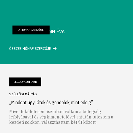
A HÓNAP SZERZŐJE
FARKAS WELLMANN ÉVA
ÖSSZES HÓNAP SZERZŐJE
LEGOLVASOTTABB
SZÖLLŐSI MÁTYÁS
„Mindent úgy látok és gondolok, mint eddig”
Mivel tökéletesen tisztában voltam a betegség
lefolyásával és végkimenetelével, miután túlestem a
kezdeti sokkon, választhattam két út között.