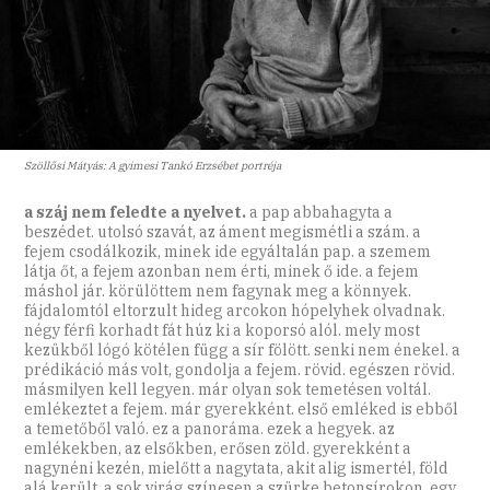
Szöllősi Mátyás: A gyimesi Tankó Erzsébet portréja
a száj nem feledte a nyelvet.
a pap abbahagyta a
beszédet. utolsó szavát, az áment megismétli a szám. a
fejem csodálkozik, minek ide egyáltalán pap. a szemem
látja őt, a fejem azonban nem érti, minek ő ide. a fejem
máshol jár. körülöttem nem fagynak meg a könnyek.
fájdalomtól eltorzult hideg arcokon hópelyhek olvadnak.
négy férfi korhadt fát húz ki a koporsó alól. mely most
kezükből lógó kötélen függ a sír fölött. senki nem énekel. a
prédikáció más volt, gondolja a fejem. rövid. egészen rövid.
másmilyen kell legyen. már olyan sok temetésen voltál.
emlékeztet a fejem. már gyerekként. első emléked is ebből
a temetőből való. ez a panoráma. ezek a hegyek. az
emlékekben, az elsőkben, erősen zöld. gyerekként a
nagynéni kezén, mielőtt a nagytata, akit alig ismertél, föld
alá került. a sok virág színesen a szürke betonsírokon. egy