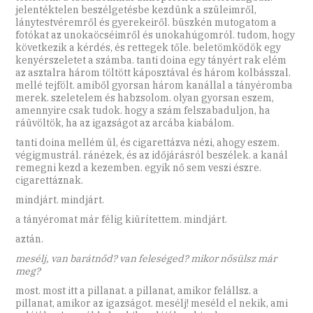
jelentéktelen beszélgetésbe kezdünk a szüleimről,
lánytestvéremről és gyerekeiről. büszkén mutogatom a
fotókat az unokaöcséimről és unokahúgomról. tudom, hogy
következik a kérdés, és rettegek tőle. beletömködök egy
kenyérszeletet a számba. tanti doina egy tányért rak elém
az asztalra három töltött káposztával és három kolbásszal.
mellé tejfölt. amiből gyorsan három kanállal a tányéromba
merek. szeletelem és habzsolom. olyan gyorsan eszem,
amennyire csak tudok. hogy a szám felszabaduljon, ha
ráüvöltök, ha az igazságot az arcába kiabálom.
tanti doina mellém ül, és cigarettázva nézi, ahogy eszem.
végigmustrál. ránézek, és az időjárásról beszélek. a kanál
remegni kezd a kezemben. egyik nő sem veszi észre.
cigarettáznak.
mindjárt. mindjárt.
a tányéromat már félig kiürítettem. mindjárt.
aztán.
mesélj, van barátnőd? van feleséged? mikor nősülsz már
meg?
most. most itt a pillanat. a pillanat, amikor felállsz. a
pillanat, amikor az igazságot. mesélj! meséld el nekik, ami