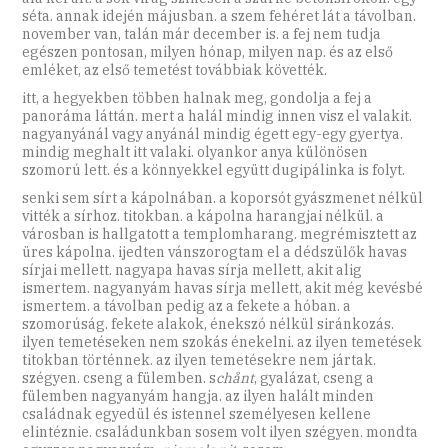
séta. annak idején májusban. a szem fehéret lát a távolban.
november van, talán már december is. a fej nem tudja
egészen pontosan, milyen hónap, milyen nap. és az első
emléket, az első temetést továbbiak követték.
itt, a hegyekben többen halnak meg, gondolja a fej a
panoráma láttán. mert a halál mindig innen visz el valakit.
nagyanyánál vagy anyánál mindig égett egy-egy gyertya.
mindig meghalt itt valaki. olyankor anya különösen
szomorú lett. és a könnyekkel együtt dugipálinka is folyt.
senki sem sírt a kápolnában. a koporsót gyászmenet nélkül
vitték a sírhoz. titokban. a kápolna harangjai nélkül. a
városban is hallgatott a templomharang. megrémisztett az
üres kápolna. ijedten vánszorogtam el a dédszülők havas
sírjai mellett. nagyapa havas sírja mellett, akit alig
ismertem. nagyanyám havas sírja mellett, akit még kevésbé
ismertem. a távolban pedig az a fekete a hóban. a
szomorúság. fekete alakok, énekszó nélkül siránkozás.
ilyen temetéseken nem szokás énekelni. az ilyen temetések
titokban történnek. az ilyen temetésekre nem jártak.
szégyen. cseng a fülemben. s
chånt
, gyalázat, cseng a
fülemben
nagyanyám hangja. az ilyen halált minden
családnak egyedül és istennel személyesen kellene
elintéznie. családunkban sosem volt ilyen szégyen. mondta