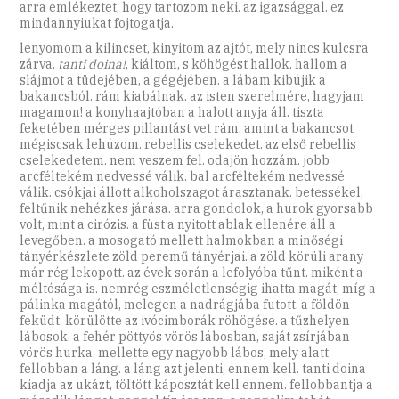
arra emlékeztet, hogy tartozom neki. az igazsággal. ez
mindannyiukat fojtogatja.
lenyomom a kilincset, kinyitom az ajtót, mely nincs kulcsra
zárva.
tanti doina!
, kiáltom, s köhögést hallok. hallom a
slájmot a tüdejében, a gégéjében. a lábam kibújik a
bakancsból. rám kiabálnak. az isten szerelmére, hagyjam
magamon! a konyhaajtóban a halott anyja áll. tiszta
feketében mérges pillantást vet rám, amint a bakancsot
mégiscsak lehúzom. rebellis cselekedet. az első rebellis
cselekedetem. nem veszem fel. odajön hozzám. jobb
arcféltekém nedvessé válik. bal arcféltekém nedvessé
válik. csókjai állott alkoholszagot árasztanak. betessékel,
feltűnik nehézkes járása. arra gondolok, a hurok gyorsabb
volt, mint a cirózis. a füst a nyitott ablak ellenére áll a
levegőben. a mosogató mellett halmokban a minőségi
tányérkészlete zöld peremű tányérjai. a zöld körüli arany
már rég lekopott. az évek során a lefolyóba tűnt. miként a
méltósága is. nemrég eszméletlenségig ihatta magát, míg a
pálinka magától, melegen a nadrágjába futott. a földön
feküdt. körülötte az ivócimborák röhögése. a tűzhelyen
lábosok. a fehér pöttyös vörös lábosban, saját zsírjában
vörös hurka. mellette egy nagyobb lábos, mely alatt
fellobban a láng. a láng azt jelenti, ennem kell. tanti doina
kiadja az ukázt, töltött káposztát kell ennem. fellobbantja a