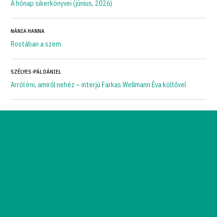
A hónap sikerkönyvei (június, 2026)
NÁNIA HANNA
Rostában a szem
SZÉLYES-PÁL DÁNIEL
Arról írni, amiről nehéz – interjú Farkas Wellmann Éva költővel