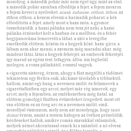
mosolyog. a második pohár már nem éget úgy, mint az első.
a második pohár azonban elbódítja a fejet. a fejem zavaros.
a fejem keveri a nyelveket.
acasă
.
zuhause
.
otthon
.
itthon
. az
itthon otthon. a kezem elveszi a harmadik poharat. a kéz
elbódította a fejet. amely most a haza szón. a gyomor
összehúzódik. a hazai pálinka nem tesz jót neki. a hazai
pálinka érzéseket kelt a hasban és a mellben. és a fehér
hegypanoráma lemerevíti a lábat. a szív a levegőbe
emelkedik előttem. közém és a hegyek közé. haza-giccs. a
lábam nem akar menni. a szemem még maradni akar. még
mindent látni. látni a hegyek fehérjét. az emberek feketéjét.
így marad az egész test. lefagyva. állva. ám legbelül
melegen. a rossz pálinkától. rosszul vagyok.
a cigaretta sistereg, érzem, ahogy a füst megtölti a tüdőmet.
tekintetem egy férfira esik. aki kissé távolabb a többiektől.
hallom, amint egy hang a nevemen szólít. és felismerek a
cigarettafüstben egy arcot, melyet már rég ismerek. egy
arcot, mely a fejemben, az emlékezetben még fiatal. az
előttem gomolygó füstben évtizedeket öregedett. most ott
van előttem ez az öreg arc és a nevemen szólít. emil.
mosollyal viszonzom, mely nem azt mosolyogja, hogy
tanti
doina!
érzem, amint a testem hidegen az övéhez préselődik.
kérdéseket hallok, amikre román szavakkal válaszolok,
melyek német akcentussal esnek ki a számból. a nő elvesz
egy pohár pálinkát a sírról, és a földre locsolja. a