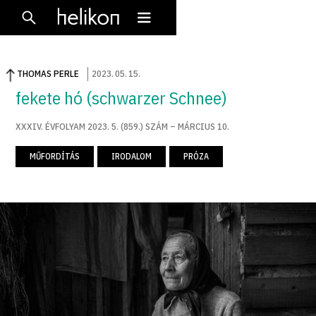
THOMAS PERLE
2023
.
05
.
15
.
fekete hó (schwarzer Schnee)
XXXIV. ÉVFOLYAM 2023. 5. (859.) SZÁM – MÁRCIUS 10.
MŰFORDÍTÁS
IRODALOM
PRÓZA