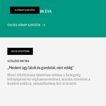
A HÓNAP SZERZŐJE
FARKAS WELLMANN ÉVA
ÖSSZES HÓNAP SZERZŐJE
LEGOLVASOTTABB
SZÖLLŐSI MÁTYÁS
„Mindent úgy látok és gondolok, mint eddig”
Mivel tökéletesen tisztában voltam a betegség
lefolyásával és végkimenetelével, miután túlestem a
kezdeti sokkon, választhattam két út között.