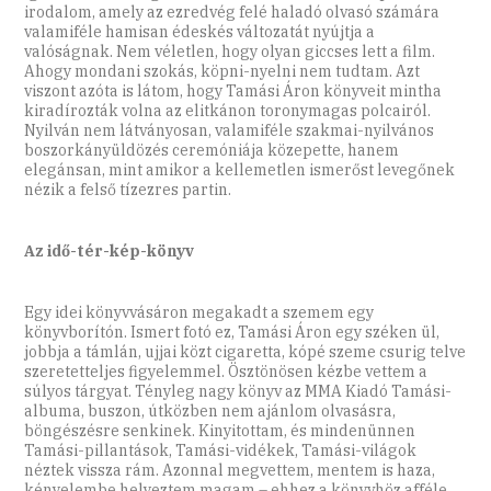
irodalom, amely az ezredvég felé haladó olvasó számára
valamiféle hamisan édeskés változatát nyújtja a
valóságnak. Nem véletlen, hogy olyan giccses lett a film.
Ahogy mondani szokás, köpni-nyelni nem tudtam. Azt
viszont azóta is látom, hogy Tamási Áron könyveit mintha
kiradírozták volna az elitkánon toronymagas polcairól.
Nyilván nem látványosan, valamiféle szakmai-nyilvános
boszorkányüldözés ceremóniája közepette, hanem
elegánsan, mint amikor a kellemetlen ismerőst levegőnek
nézik a felső tízezres partin.
Az idő-tér-kép-könyv
Egy idei könyvvásáron megakadt a szemem egy
könyvborítón. Ismert fotó ez, Tamási Áron egy széken ül,
jobbja a támlán, ujjai közt cigaretta, kópé szeme csurig telve
szeretetteljes figyelemmel. Ösztönösen kézbe vettem a
súlyos tárgyat. Tényleg nagy könyv az MMA Kiadó Tamási-
albuma, buszon, útközben nem ajánlom olvasásra,
böngészésre senkinek. Kinyitottam, és mindenünnen
Tamási-pillantások, Tamási-vidékek, Tamási-világok
néztek vissza rám. Azonnal megvettem, mentem is haza,
kényelembe helyeztem magam – ehhez a könyvhöz afféle