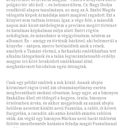
polgári tér-idő kell –, és belemerültem. Cs. Nagy Ibolya
rendkívül alapos tanulmánya, no meg az A. Szabó Magda
válogatta képek ármádiája ismét magával ragadott. Ezt a
könyvet sem tudtam letenni. Igaz, a vége felé, a második
napon már kicsit szédelegtem a precízen megírt történet-
és hatalmas képhalmaz súlya alatt. Ezért rögtön
nekifogtam, és másodszor is végigolvastam, néztem az
albumot. És – amúgy ez történik bárkivel, aki belemerül a
könyvbe – szépen, szerre betömődtek azok a rések,
amelyek a Tamási-életmű, a farkaslaki emlékházban tett
alkalmi látogatások és a talán legvarázslatosabb erdélyi
magyar író köré lerakódott emlékkazal által
meghatározott birodalom egén tátongtak.
Csak egy példát említek a sok közül. Annak idején
körmömet rágva (csúf, ám olvasmányélmény esetén
megbocsátható szokás) olvastam, hogy ugye, az a bizonyos
Szakállas Ábel ott éldegél a hegyen, őrzőn, bizonyos
értelemben árván, és akkor megjelenik az annak idején
belőlem nevetést kiváltó nevű Fuszulán, a rabló, őt követi
Surgyélán, a csendőr, aki aztán később szintén rablóvá
válik, ám végül egy bizonyos Márkus nevű barát tüdővész
fűtötte szentbeszéde hatására feladja magát Fuszulánnal