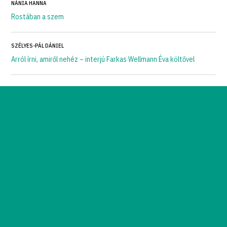
NÁNIA HANNA
Rostában a szem
SZÉLYES-PÁL DÁNIEL
Arról írni, amiről nehéz – interjú Farkas Wellmann Éva költővel