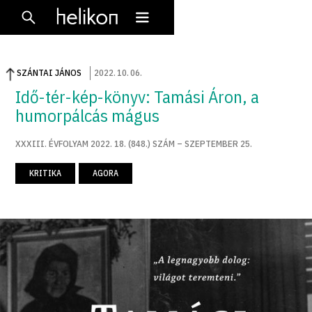
SZÁNTAI JÁNOS
2022
.
10
.
06
.
Idő-tér-kép-könyv: Tamási Áron, a
humorpálcás mágus
XXXIII. ÉVFOLYAM 2022. 18. (848.) SZÁM – SZEPTEMBER 25.
KRITIKA
AGORA