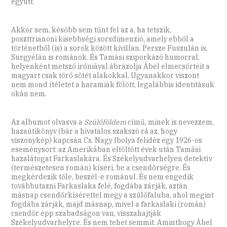
együtt.
Akkor sem, később sem tűnt fel az a, ha tetszik,
poszttrianoni kisebbségi sorsdimenzió, amely ebből a
történetből (is) a sorok között kivillan. Persze Fuszulán is,
Surgyélán is románok. És Tamási sziporkázó humorral,
helyenként metsző iróniával ábrázolja Ábel elmecsörtéit a
magyart csak törő sötét alakokkal. Ugyanakkor viszont
nem mond ítéletet a haramiák fölött, legalábbis identitásuk
okán nem.
Az albumot olvasva a
Szülőföldem
című, minek is nevezzem,
hazaútikönyv (bár a hivatalos szakszó rá az, hogy
viszonykép) kapcsán Cs. Nagy Ibolya felidéz egy 1926-os
eseménysort: az Amerikában eltöltött évek után Tamási
hazalátogat Farkaslakára. És Székelyudvarhelyen detektív
(természetesen román) kíséri, be a csendőrségre. És
megkérdezik tőle, beszél-e románul. És nem engedik
továbbutazni Farkaslaka felé, fogdába zárják, aztán
másnap csendőrkísérettel megy a szülőfaluba, ahol megint
fogdába zárják, majd másnap, mivel a farkaslaki (román)
csendőr épp szabadságon van, visszahajtják
Székelyudvarhelyre. És nem tehet semmit. Aminthogy Ábel