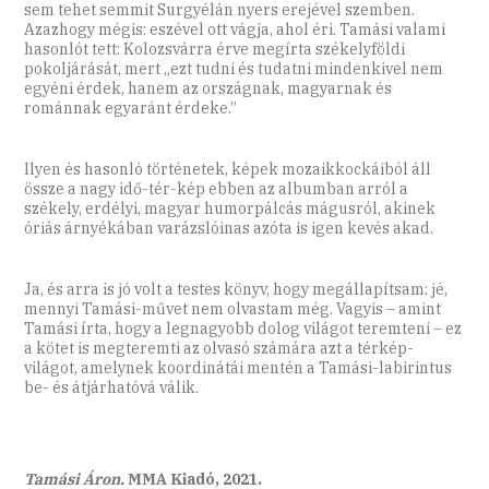
sem tehet semmit Surgyélán nyers erejével szemben.
Azazhogy mégis: eszével ott vágja, ahol éri. Tamási valami
hasonlót tett: Kolozsvárra érve megírta székelyföldi
pokoljárását, mert „ezt tudni és tudatni mindenkivel nem
egyéni érdek, hanem az országnak, magyarnak és
románnak egyaránt érdeke.”
Ilyen és hasonló történetek, képek mozaikkockáiból áll
össze a nagy idő-tér-kép ebben az albumban arról a
székely, erdélyi, magyar humorpálcás mágusról, akinek
óriás árnyékában varázslóinas azóta is igen kevés akad.
Ja, és arra is jó volt a testes könyv, hogy megállapítsam: jé,
mennyi Tamási-művet nem olvastam még. Vagyis – amint
Tamási írta, hogy a legnagyobb dolog világot teremteni – ez
a kötet is megteremti az olvasó számára azt a térkép-
világot, amelynek koordinátái mentén a Tamási-labirintus
be- és átjárhatóvá válik.
Tamási Áron.
MMA Kiadó, 2021.