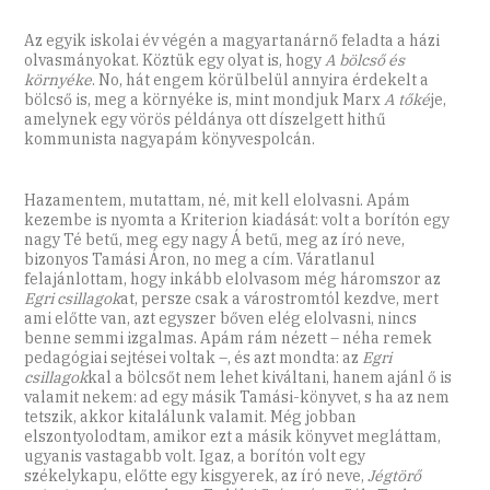
Az egyik iskolai év végén a magyartanárnő feladta a házi
olvasmányokat. Köztük egy olyat is, hogy
A bölcső és
környéke
. No, hát engem körülbelül annyira érdekelt a
bölcső is, meg a környéke is, mint mondjuk Marx
A tőké
je,
amelynek egy vörös példánya ott díszelgett hithű
kommunista nagyapám könyvespolcán.
Hazamentem, mutattam, né, mit kell elolvasni. Apám
kezembe is nyomta a Kriterion kiadását: volt a borítón egy
nagy Té betű, meg egy nagy Á betű, meg az író neve,
bizonyos Tamási Áron, no meg a cím. Váratlanul
felajánlottam, hogy inkább elolvasom még háromszor az
Egri csillagok
at, persze csak a várostromtól kezdve, mert
ami előtte van, azt egyszer bőven elég elolvasni, nincs
benne semmi izgalmas. Apám rám nézett – néha remek
pedagógiai sejtései voltak –, és azt mondta: az
Egri
csillagok
kal a bölcsőt nem lehet kiváltani, hanem ajánl ő is
valamit nekem: ad egy másik Tamási-könyvet, s ha az nem
tetszik, akkor kitalálunk valamit. Még jobban
elszontyolodtam, amikor ezt a másik könyvet megláttam,
ugyanis vastagabb volt. Igaz, a borítón volt egy
székelykapu, előtte egy kisgyerek, az író neve,
Jégtörő