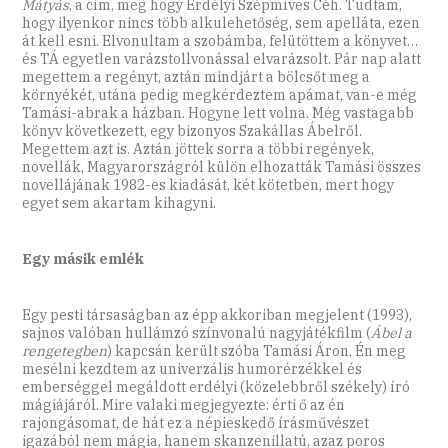
Mátyás
, a cím, meg hogy Erdélyi Szépmíves Céh. Tudtam,
hogy ilyenkor nincs több alkulehetőség, sem apelláta, ezen
át kell esni. Elvonultam a szobámba, felütöttem a könyvet…
és TÁ egyetlen varázstollvonással elvarázsolt. Pár nap alatt
megettem a regényt, aztán mindjárt a bölcsőt meg a
környékét, utána pedig megkérdeztem apámat, van-e még
Tamási-abrak a házban. Hogyne lett volna. Még vastagabb
könyv következett, egy bizonyos Szakállas Ábelről.
Megettem azt is. Aztán jöttek sorra a többi regények,
novellák, Magyarországról külön elhozatták Tamási összes
novellájának 1982-es kiadását, két kötetben, mert hogy
egyet sem akartam kihagyni.
Egy másik emlék
Egy pesti társaságban az épp akkoriban megjelent (1993),
sajnos valóban hullámzó színvonalú nagyjátékfilm (
Ábel a
rengetegben
) kapcsán került szóba Tamási Áron. Én meg
mesélni kezdtem az univerzális humorérzékkel és
emberséggel megáldott erdélyi (közelebbről székely) író
mágiájáról. Mire valaki megjegyezte: érti ő az én
rajongásomat, de hát ez a népieskedő írásművészet
igazából nem mágia, hanem skanzenillatú, azaz poros