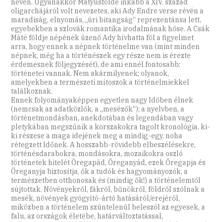
nevén. Ugyanakkor Mátyusfölde inkább a XIV. század
oligarchájáról volt nevezetes, aki Ady Endre verse révén a
maradiság, elnyomás, „úri bitangság” reprezentánsa lett,
egyebekben a szlovák romantika irodalmának hőse. A Csák
Máté földje népének üzenő Ady hívhatta föl a figyelmet
arra, hogy ennek a népnek történelme van (mint minden
népnek, még ha a történészek egy része nem is érezte
érdemesnek följegyzését), de ami ennél fontosabb:
történetei vannak. Nem akármilyenek; olyanok,
amelyekben a természeti mítoszok a történelmiekkel
találkoznak.
Ennek folyományaképpen egyetlen nagy Időben élnek
(nemcsak az adatközlők, a „mesézők”); a nyelvben, a
történetmondásban, anekdotában és legendában vagy
pletykában megszűnik a korszakokra tagolt kronológia, ki-
ki részese a maga idejének meg a mindig-egy, noha
rétegzett Időnek. A hosszabb-rövidebb elbeszélésekre,
történésdarabokra, mondásokra, mozaikokra oszló
történetek hitelét Öregapád, Öreganyád, ezek Öregapja és
Öreganyja biztosítja, ők a tudók és hagyományozók, a
természetben otthonosak és (mindig ők!) a történelemtől
sújtottak. Növényekről, fákról, bűnökről, földről szólnak a
mesék, növények gyógyító-ártó hatásáról/erejéről,
miközben a történelem szüntelenül beleszól az egyesek, a
falu, az országok életébe, határváltoztatással,