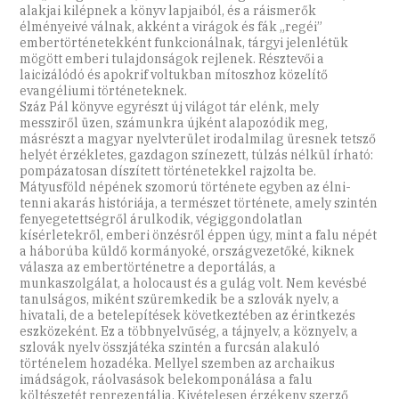
alakjai kilépnek a könyv lapjaiból, és a ráismerők
élményeivé válnak, akként a virágok és fák „regéi”
embertörténetekként funkcionálnak, tárgyi jelenlétük
mögött emberi tulajdonságok rejlenek. Résztevői a
laicizálódó és apokrif voltukban mítoszhoz közelítő
evangéliumi történeteknek.
Száz Pál könyve egyrészt új világot tár elénk, mely
messziről üzen, számunkra újként alapozódik meg,
másrészt a magyar nyelvterület irodalmilag üresnek tetsző
helyét érzékletes, gazdagon színezett, túlzás nélkül írható:
pompázatosan díszített történetekkel rajzolta be.
Mátyusföld népének szomorú története egyben az élni-
tenni akarás históriája, a természet története, amely szintén
fenyegetettségről árulkodik, végiggondolatlan
kísérletekről, emberi önzésről éppen úgy, mint a falu népét
a háborúba küldő kormányoké, országvezetőké, kiknek
válasza az embertörténetre a deportálás, a
munkaszolgálat, a holocaust és a gulág volt. Nem kevésbé
tanulságos, miként szüremkedik be a szlovák nyelv, a
hivatali, de a betelepítések következtében az érintkezés
eszközeként. Ez a többnyelvűség, a tájnyelv, a köznyelv, a
szlovák nyelv összjátéka szintén a furcsán alakuló
történelem hozadéka. Mellyel szemben az archaikus
imádságok, ráolvasások belekomponálása a falu
költészetét reprezentálja. Kivételesen érzékeny szerző