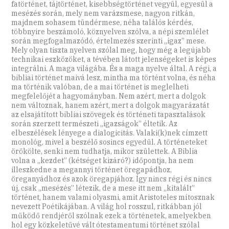
fatörténet, tájtörténet, kisebbségtörténet vegyül, egyesül a
mesézés során, mely nem varázsmese, nagyon ritkán,
majdnem sohasem tündérmese, néha találós kérdés,
többnyire beszámoló, köznyelven szólva, a népi szemlélet
során megfogalmazódó, értelmezés szerinti „igaz” mese.
Mely olyan tiszta nyelven szólal meg, hogy még a legújabb
technikai eszközöket, a tévében látott jelenségeket is képes
integrálni. A maga világába. És a maga nyelve által. A régi, a
bibliai történet maivá lesz, mintha ma történt volna, és néha
ma történik valóban, de a mai történet is meglelheti
megfelelőjét a hagyományban. Nem azért, mert a dolgok
nem változnak, hanem azért, mert a dolgok magyarázatát
az elsajátított bibliai szövegek és történeti tapasztalások
során szerzett természeti „igazságok” éltetik. Az
elbeszélések lényege a dialogicitás. Valaki(k)nek címzett
monológ, mivel a beszélő sosincs egyedül. A történeteket
örökölte, senki nem tudhatja, mikor születtek. A Biblia
volna a „kezdet” (kétséget kizáró?) időpontja, ha nem
illeszkedne a megannyi történet öregapádhoz,
öreganyádhoz és azok öregapjához. Így nincs régi és nincs
új, csak „mesézés” létezik, de a mese itt nem „kitalált”
történet, hanem valami olyasmi, amit Aristoteles mítosznak
nevezett Poétikájában. A világ hol rosszul, ritkábban jól
működő rendjéről szólnak ezek a történetek, amelyekben
hol egy közkeletűvé vált ótestamentumi történet szólal