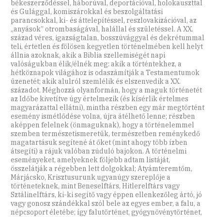
békeszerződéssel, háborúval, deportációval, holokauszttal
és Gulággal, komiszárokkal és beszolgáltatási
parancsokkal, ki- és áttelepítéssel, reszlovakizációval, az
„anyások” otrombaságával, halállal és születéssel. A XX.
század véres, igazságtalan, bosszúvággyal és dekrétummal
teli, értetlen és fölösen kegyetlen történelmében kell helyt
állnia azoknak, akik a Biblia szellemiségét napi
valóságukban élik/élnék meg: akik a történtekhez, a
hétköznapok világához is odaszámítják a Testamentumok
üzenetét; akik alulról szemlélik és elszenvedik a XX.
századot. Méghozzá olyanformán, hogy a maguk történetét
az Időbe kivetítve úgy értelmezik (és kísérlik értelmes
magyarázattal ellátni), mintha részben egy már megtörtént
esemény ismétlődése volna, újra átélhető lenne; részben
aképpen felelnek (önmaguknak), hogy a történelemmel
szemben természetismeretük, természetben reménykedő
magatartásuk segítené át őket (mint ahogy több ízben
átsegíti) a rájuk valóban zúduló bajokon. A történelmi
eseményeket, amelyeknek följebb adtam listáját,
összelátják a régebben lett dolgokkal; Atyámteremtőm,
Márjácsko, Krisztusurunk ugyanúgy szereplője a
történeteknek, mint Beneselftárs, Hitlerelftárs vagy
Sztálinelftárs, ki-ki segítő vagy éppen ellenkezőleg ártó, jó
vagy gonosz szándékkal szól bele az egyes ember, a falu, a
népcsoport életébe; így falutörténet, gyógynövénytörténet,