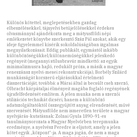
Különös kötettel, meglepetésekben gazdag
elbeszélésekkel, tájnyelvi betűjelölésekkel érdekes
olvasmánnyal ajándékozta meg a mátyusföldi népi
emlékezetet könyvbe szerkesztő Száz Pál azokat, akik egy
ideje figyelemmel kísérik sokoldalúságában izgalmas
megnyilatkozásait. Eddig publikált, egymástól inkább
különbözőségükkel/különneműségükkel jeleskedő
regényeit (megannyi stílusbravúr mindkettő: az egyik
minimalizmusra hajló, redukált próza, a másik a magyar
reneszánsz nyelvi-mesei rekonstrukciója), Borbély Szilárd
munkásságát korszerű eljárásokkal értelmező
disszertációját, továbbá: a Márai által is becsült cseh szerző,
Olbracht kárpátaljai élményeit magába foglaló regényének
újrafelfedezését említem. A jelen munka nem a szerzői
stilizációs technikát dicséri, hanem a különböző
adatszolgáltatóktól összegyűjtött anyag elrendezését, művé
szervezését. Mátyusfölde nem ismeretlen területe a magyar
nyelvjárás-kutatásnak: Zolnai Gyula 1890–91-es
tanulmánysorozata a Magyar Nyelvőrben terepmunka
eredménye, a nyelvész Peredre is eljutott, amely a jelen
kötet egyik „központ”-ja. A maga jogán, de nem a maga