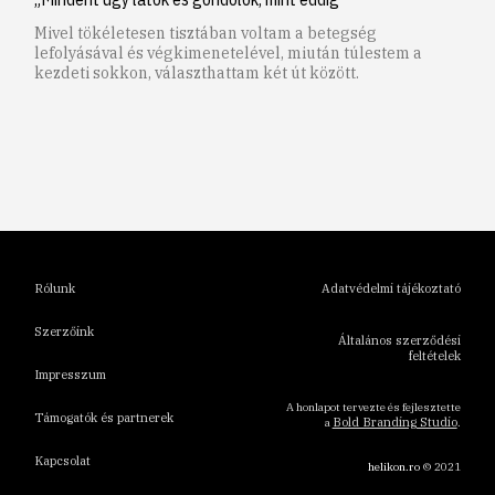
Mivel tökéletesen tisztában voltam a betegség
lefolyásával és végkimenetelével, miután túlestem a
kezdeti sokkon, választhattam két út között.
1
2
3
4
5
6
Rólunk
Adatvédelmi tájékoztató
Szerzőink
Általános szerződési
feltételek
Impresszum
A honlapot tervezte és fejlesztette
Támogatók és partnerek
Bold Branding Studio
a
.
Kapcsolat
helikon.ro
© 2021