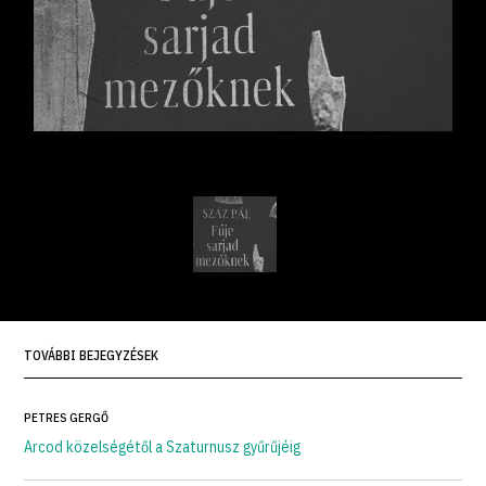
TOVÁBBI BEJEGYZÉSEK
PETRES GERGŐ
Arcod közelségétől a Szaturnusz gyűrűjéig