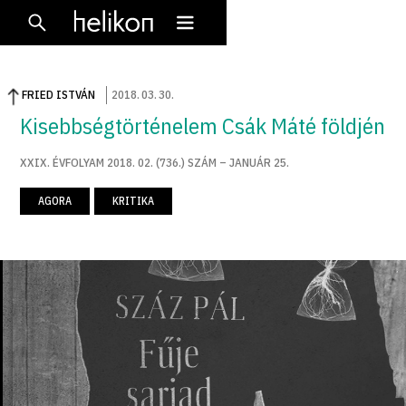
FRIED ISTVÁN
2018
.
03
.
30
.
Kisebbségtörténelem Csák Máté földjén
XXIX. ÉVFOLYAM 2018. 02. (736.) SZÁM – JANUÁR 25.
AGORA
KRITIKA