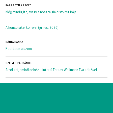
PAPP ATTILA ZSOLT
Még mindig itt, avagy a nosztalgia diszkrét bája
A hónap sikerkönyvei (június, 2026)
NÁNIA HANNA
Rostában a szem
SZÉLYES-PÁL DÁNIEL
Arról írni, amiről nehéz – interjú Farkas Wellmann Éva költővel