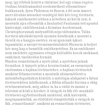
meg: így többek között a vízözöné; hol egy római regére,
Ovidius Átváltozásaiból eredeztethető elbeszélésre
bukkanunk, ilyen Philemon és Baucis, a fel nem ismert,
mert álruhás isteneket vendégül látó két öreg története,
kiknek emlékezetét (ebben a kötetben is) két fa őrzi. A
mesézők újra elbeszélik a Saulusból Paulusszá tett apostol
históriáját, rádöbbenünk a Krisztus-hordozónak,
Christophorusnak mátyusföldi népi változatára. Talán
kortársi iskoláskönyvek nyomán hivatkozik a meséző a
tücsök és a hangya esetére, és az igencsak újkori
tapasztalat, a szovjet természetátalakító Micsurin is helyet
kér meg kap a beszélők emlékezetében. Ez az emlékezet
nem szelektív, egymásra rétegzi különféle korok szokásait,
eszközeit, viselkedési formáit.
Minden veszedelmek a nyelv által, a nyelvben jutnak
formához. A tájnyelv jelzi a hovatartozást, az események
ráolvasása a hajdani történetekre, a hajdani történetek
maiként fölismertetése a mesézők időszemléletét a
mítoszbefogadáshoz közelíti: a mitológia alakjaival a falusi
történetekben találkozunk, a Biblia állandó forrása a világ
értelmezésének, még akkor is, ha a rádió és immár a
televízió is közli a híreket. A virágok és fák élő-munkáló
történetei egybefonódnak azokéival, akik kiérezték,
megtapasztalták, az elődöktől elsajátították a virágok és
fák „evangéliumát”; amiként az evangélium történetei,