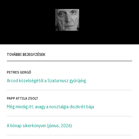
TOVÁBBI BEJEGYZÉSEK
PETRES GERGŐ
Arcod közelségétől a Szaturnusz gyűrűjéig
PAPP ATTILA ZSOLT
Még mindig itt, avagy a nosztalgia diszkrét bája
A hónap sikerkönyvei (június, 2026)