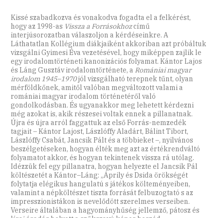
Kissé szabadkozva és vonakodva fogadta el a felkérést,
hogy az 1998-as
Vissza a Forrásokhoz
című
interjúsorozatban válaszoljon a kérdéseinkre. A
Láthatatlan Kollégium diákjaiként akkoriban azt próbáltuk
vizsgálni Gyimesi Éva vezetésével, hogy miképpen zajlik le
egy irodalomtörténeti kanonizációs folyamat. Kántor Lajos
és Láng Gusztáv irodalomtörténete, a
Romániai magyar
irodalom 1945–1970
jól vizsgálható terepnek tűnt, olyan
mérföldkőnek, amitől valóban megváltozott valami a
romániai magyar irodalom történetéről való
gondolkodásban. És ugyanakkor meg lehetett kérdezni
még azokat is, akik részesei voltak ennek a pillanatnak.
Újra és újra arról faggattuk az első Forrás-nemzedék
tagjait – Kántor Lajost, Lászlóffy Aladárt, Bálint Tibort,
Lászlóffy Csabát, Jancsik Pált és a többieket –, nyilvános
beszélgetéseken, hogyan élték meg azt az értékrendváltó
folyamatot akkor, és hogyan tekintenek vissza rá utólag.
Idézzük fel egy pillanatra, hogyan helyezte el Jancsik Pál
költészetét a Kántor–Láng: „Áprily és Dsida örökségét
folytatja elégikus hangulatú s játékos költeményeiben,
valamint a népköltészet tiszta forrását felbuzogtató s az
impresszionistákon is nevelődött szerelmes verseiben.
Verseire általában a hagyományhűség jellemző, pátosz és