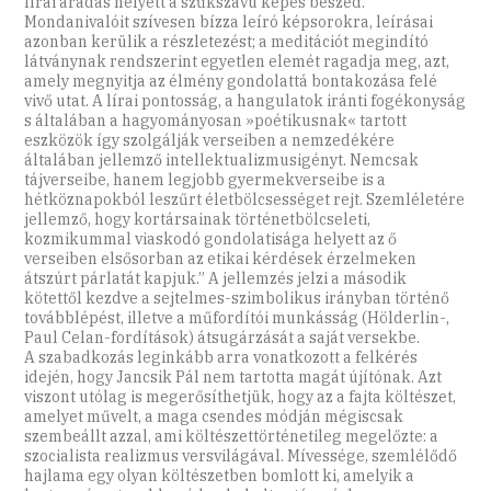
lírai áradás helyett a szűkszavú képes beszéd.
Mondanivalóit szívesen bízza leíró képsorokra, leírásai
azonban kerülik a részletezést; a meditációt megindító
látványnak rendszerint egyetlen elemét ragadja meg, azt,
amely megnyitja az élmény gondolattá bontakozása felé
vivő utat. A lírai pontosság, a hangulatok iránti fogékonyság
s általában a hagyományosan »poétikusnak« tartott
eszközök így szolgálják verseiben a nemzedékére
általában jellemző intellektualizmusigényt. Nemcsak
tájverseibe, hanem legjobb gyermekverseibe is a
hétköznapokból leszűrt életbölcsességet rejt. Szemléletére
jellemző, hogy kortársainak történetbölcseleti,
kozmikummal viaskodó gondolatisága helyett az ő
verseiben elsősorban az etikai kérdések érzelmeken
átszúrt párlatát kapjuk.” A jellemzés jelzi a második
kötettől kezdve a sejtelmes-szimbolikus irányban történő
továbblépést, illetve a műfordítói munkásság (Hölderlin-,
Paul Celan-fordítások) átsugárzását a saját versekbe.
A szabadkozás leginkább arra vonatkozott a felkérés
idején, hogy Jancsik Pál nem tartotta magát újítónak. Azt
viszont utólag is megerősíthetjük, hogy az a fajta költészet,
amelyet művelt, a maga csendes módján mégiscsak
szembeállt azzal, ami költészettörténetileg megelőzte: a
szocialista realizmus versvilágával. Mívessége, szemlélődő
hajlama egy olyan költészetben bomlott ki, amelyik a