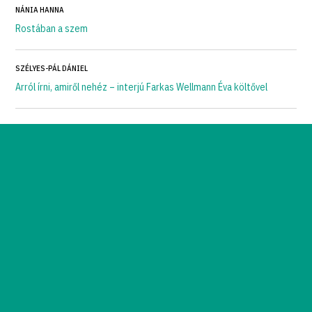
NÁNIA HANNA
Rostában a szem
SZÉLYES-PÁL DÁNIEL
Arról írni, amiről nehéz – interjú Farkas Wellmann Éva költővel