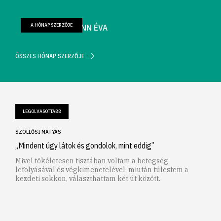
A HÓNAP SZERZŐJE
FARKAS WELLMANN ÉVA
ÖSSZES HÓNAP SZERZŐJE
LEGOLVASOTTABB
SZÖLLŐSI MÁTYÁS
„Mindent úgy látok és gondolok, mint eddig”
Mivel tökéletesen tisztában voltam a betegség
lefolyásával és végkimenetelével, miután túlestem a
kezdeti sokkon, választhattam két út között.