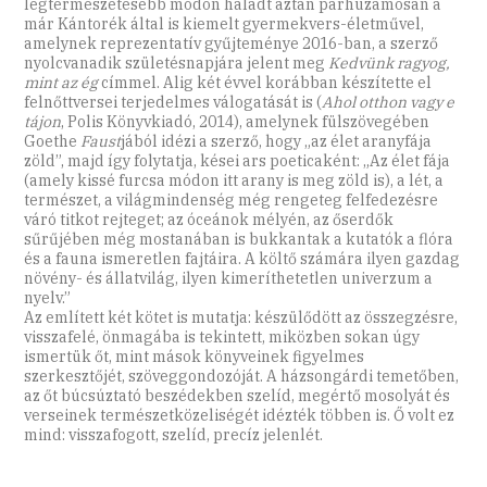
legtermészetesebb módon haladt aztán párhuzamosan a
már Kántorék által is kiemelt gyermekvers-életművel,
amelynek reprezentatív gyűjteménye 2016-ban, a szerző
nyolcvanadik születésnapjára jelent meg
Kedvünk ragyog,
mint az ég
címmel. Alig két évvel korábban készítette el
felnőttversei terjedelmes válogatását is (
Ahol otthon vagy e
tájon
, Polis Könyvkiadó, 2014), amelynek fülszövegében
Goethe
Faust
jából idézi a szerző, hogy „az élet aranyfája
zöld”, majd így folytatja, kései ars poeticaként: „Az élet fája
(amely kissé furcsa módon itt arany is meg zöld is), a lét, a
természet, a világmindenség még rengeteg felfedezésre
váró titkot rejteget; az óceánok mélyén, az őserdők
sűrűjében még mostanában is bukkantak a kutatók a flóra
és a fauna ismeretlen fajtáira. A költő számára ilyen gazdag
növény- és állatvilág, ilyen kimeríthetetlen univerzum a
nyelv.”
Az említett két kötet is mutatja: készülődött az összegzésre,
visszafelé, önmagába is tekintett, miközben sokan úgy
ismertük őt, mint mások könyveinek figyelmes
szerkesztőjét, szöveggondozóját. A házsongárdi temetőben,
az őt búcsúztató beszédekben szelíd, megértő mosolyát és
verseinek természetközeliségét idézték többen is. Ő volt ez
mind: visszafogott, szelíd, precíz jelenlét.