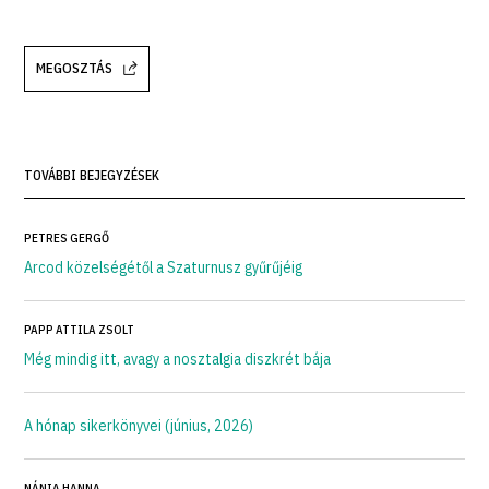
MEGOSZTÁS
TOVÁBBI BEJEGYZÉSEK
PETRES GERGŐ
Arcod közelségétől a Szaturnusz gyűrűjéig
PAPP ATTILA ZSOLT
Még mindig itt, avagy a nosztalgia diszkrét bája
A hónap sikerkönyvei (június, 2026)
NÁNIA HANNA