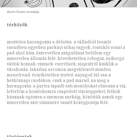
Bartis Noémi munkája.
térközök
meztelen harangozás a délután. a válladról leomló
csendben egyetlen parknyi sóhaj vagyok. rostokló vonat a
pad ahol ülsz, észrevétlen száguldasz belőlem egy
ismeretlen állomás felé. követhetetlen robogsz, nyikorgó
váltók hoznak-visznek-cserélnek, sínjeidről kisiklik a
várakozás. lakatlan arcomon megváltozott minden
menetrend. érinthetetlen tested-anyagod túl van a
hétköznapi csodákon. csak a pad marad, na meg a
harangozás. a partra tapadt esti mosolyokat elmossa a víz,
letörlöm a homlokomra csapódott vízcseppeket, felhők
kúsznak egészen a szemem sarkáig, közöttük úszok egy
ismeretlen szív vízszintre vasalt középpontja felé.
történetek