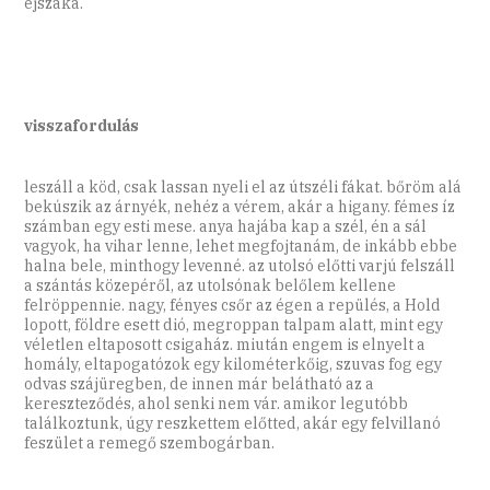
éjszaka.
visszafordulás
leszáll a köd, csak lassan nyeli el az útszéli fákat. bőröm alá
bekúszik az árnyék, nehéz a vérem, akár a higany. fémes íz
számban egy esti mese. anya hajába kap a szél, én a sál
vagyok, ha vihar lenne, lehet megfojtanám, de inkább ebbe
halna bele, minthogy levenné. az utolsó előtti varjú felszáll
a szántás közepéről, az utolsónak belőlem kellene
felröppennie. nagy, fényes csőr az égen a repülés, a Hold
lopott, földre esett dió, megroppan talpam alatt, mint egy
véletlen eltaposott csigaház. miután engem is elnyelt a
homály, eltapogatózok egy kilométerkőig, szuvas fog egy
odvas szájüregben, de innen már belátható az a
kereszteződés, ahol senki nem vár. amikor legutóbb
találkoztunk, úgy reszkettem előtted, akár egy felvillanó
feszület a remegő szembogárban.