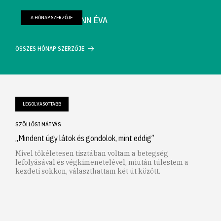
A HÓNAP SZERZŐJE
FARKAS WELLMANN ÉVA
ÖSSZES HÓNAP SZERZŐJE
LEGOLVASOTTABB
SZÖLLŐSI MÁTYÁS
„Mindent úgy látok és gondolok, mint eddig”
Mivel tökéletesen tisztában voltam a betegség
lefolyásával és végkimenetelével, miután túlestem a
kezdeti sokkon, választhattam két út között.