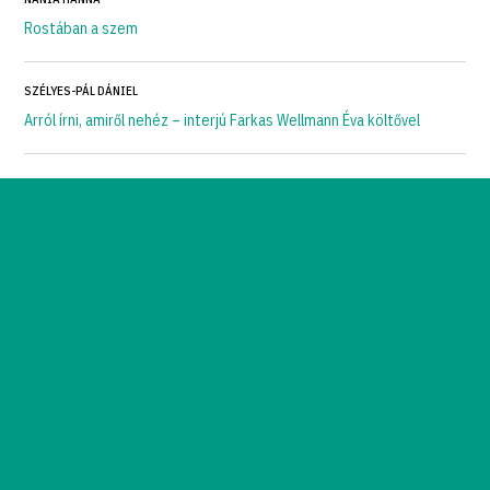
Rostában a szem
SZÉLYES-PÁL DÁNIEL
Arról írni, amiről nehéz – interjú Farkas Wellmann Éva költővel