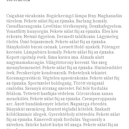
Csigaház várakozás. Bogárkeringő lámpa fény. Maghasadás
türelem. Fekete sálat fúj az éjszaka. Barlang homály.
Csendharangozás. Levéltánc törékenység. Deszkafegyelem.
Vonatfütty hunyorgás. Fekete sálat fúj az éjszaka. Éles kés
érkezés. Metsző figyelem. Dermedt találkozás. Lágymeleg
ölelés. Úszó bójaszemek. Fekete sálat fúj az éjszaka.
Hánykolódó búcsú csónak. Leesett Hold-nyakék. Fűtenger
keresés. Lámpabúra homály. Fekete sálat fúj az éjszaka.
Kopott cipőtalp évek. Sima kavics ima. Almafa alatt
nagymamakacagás. Világítótorony kereszt. Vas szeg
mennybemenetel. Fekete sálat fúj az éjszaka. Hintalendület
ívek. Fecskeröpte kondenzcsík. Feketelyuk tekintet.
Kocsmagravitáció. Végtelen apavárakozás. Fekete sálat fúj
az éjszaka. Sportszelet boldogság. Törött virágszál
csalódás. Savanyú sörszag szeretet. Fal felé fordulás
félálom. Tettetett hasfájás védelem. Görcsroham xanax
menekülés. Fekete sálat fúj az éjszaka. Csemperoppanás
arc. Ázott bundáskenyér lehelet. Napsárga ébredés.
Bányakút szemüreg. Bontott téglafal kötelék. Szakadt
köldökzsinór idegek. Gyerektéboly sötétedés. Fekete sálat
fúj az éjszaka. Kimeredt nyak fordulás. Vagonsúly a
szíveken. Szürke halott kutya tél szaga. Fekete sálat fúj az