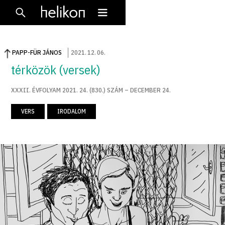
PAPP-FÜR JÁNOS
2021
.
12
.
06
.
térközök (versek)
XXXII. ÉVFOLYAM 2021. 24. (830.) SZÁM – DECEMBER 24.
VERS
IRODALOM