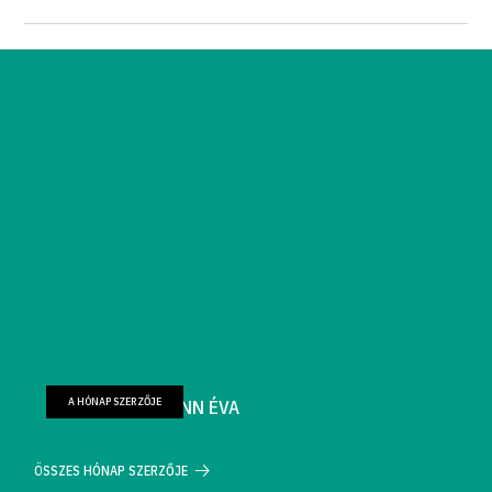
A HÓNAP SZERZŐJE
FARKAS WELLMANN ÉVA
ÖSSZES HÓNAP SZERZŐJE