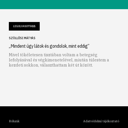
LEGOLVASOTTABB
SZÖLLŐSI MÁTYÁS
„Mindent úgy látok és gondolok, mint eddig”
Mivel tökéletesen tisztában voltam a betegség
lefolyásával és végkimenetelével, miután túlestem a
kezdeti sokkon, választhattam két út között.
1
2
3
4
5
6
Rólunk
Adatvédelmi tájékoztató