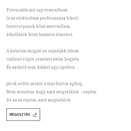
Potenciális mű egy érmealbum
(s az elektrolízis performansz lehet).
Intercorpusok közti intervallum,
áthallások közti hasznos átmenet.
A katarzis tárgyát ne sajnálják tőlem:
csillanó rögöt, reményt ásóm hegyén.
És azoktól sem, kikkel egy cipőben
járok erdőt, mezőt, s tépi bőröm ágbog.
Nem mondom, hogy amit megtalálok – enyém.
De az az enyém, amit megtalálok.
MEGOSZTÁS