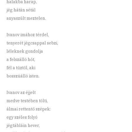
halakba harap,
jég hátán sétál
anyaszült meztelen.
Ivanov imához térdel,
tenyerét jégcsappal sebzi,
léleknek gondolja
a felszálló hőt,
fél a tűztől, aki
bosszúálló isten.
Ivanov az éjjelt
medve testében tölti,
álmai rettentő szépek:
egy széles folyó
jégtábláin hever,