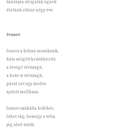
támláján strigulák égnek
életünk eltűnt négy éve
Ivanov
Ivanov a hóban mosakszik,
háta mögött kristályerdő,
a levegő vérszagú,
a keze is vérszagú,
párát ont egy medve
nyitott mellkasa.
Ivanov szakálla hófehér,
léket vág, bemegy a tóba,
jég alatt úszik,