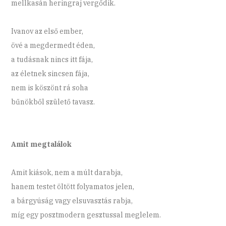
mellkasán heringraj vergődik.
Ivanov az első ember,
övé a megdermedt éden,
a tudásnak nincs itt fája,
az életnek sincsen fája,
nem is köszönt rá soha
bűnökből születő tavasz.
Amit megtalálok
Amit kiások, nem a múlt darabja,
hanem testet öltött folyamatos jelen,
a bárgyúság vagy elsuvasztás rabja,
míg egy posztmodern gesztussal meglelem.