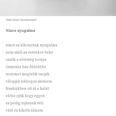
Palkó Ernő: Szerelmespár
Nincs nyugalma
nincs az alkonynak nyugalma
nem száll az esténkre béke
omlik a sötétség tornya
összezúz bús düledéke
testemet meglelik varjak
ellopják hályogos szemem
fészkükben ott ül a halál
elébe ejtik hogy egyen
az pedig tojásnak véli
ráül és kikelti álmom