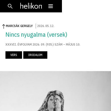
MARCSÁK GERGELY
2026
.
05
.
12
.
Nincs nyugalma (versek)
XXXVII. ÉVFOLYAM 2026. 09. (935.) SZÁM – MÁJUS 10.
VERS
IRODALOM