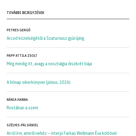
TOVÁBBI BEJEGYZÉSEK
PETRES GERGŐ
Arcod közelségétől a Szaturnusz gyűrűjéig
PAPP ATTILA ZSOLT
Még mindig itt, avagy a nosztalgia diszkrét bája
A hónap sikerkönyvei (június, 2026)
NÁNIA HANNA
Rostában a szem
SZÉLYES-PÁL DÁNIEL
Arról írni, amiről nehéz – interjú Farkas Wellmann Éva költővel