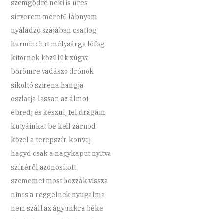
szemgödre neki is üres
sírverem méretű lábnyom
nyáladzó szájában csattog
harminchat mélysárga lófog
kitörnek közülük zúgva
bőrömre vadászó drónok
sikoltó sziréna hangja
oszlatja lassan az álmot
ébredj és készülj fel drágám
kutyáinkat be kell zárnod
közel a terepszín konvoj
hagyd csak a nagykaput nyitva
színéről azonosított
szememet most hozzák vissza
nincs a reggelnek nyugalma
nem száll az ágyunkra béke