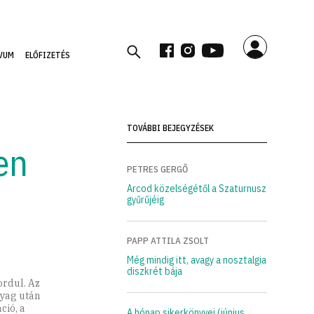
VUM
ELŐFIZETÉS
TOVÁBBI BEJEGYZÉSEK
en
PETRES GERGŐ
Arcod közelségétől a Szaturnusz
gyűrűjéig
PAPP ATTILA ZSOLT
Még mindig itt, avagy a nosztalgia
diszkrét bája
ordul. Az
nyag után
ció, a
A hónap sikerkönyvei (június,