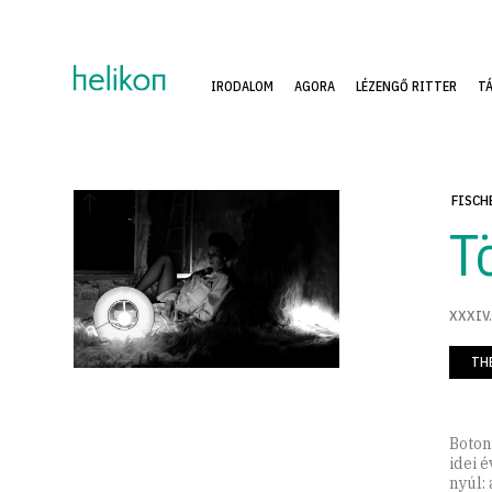
IRODALOM
AGORA
LÉZENGŐ RITTER
T
FISCH
T
XXXIV.
TH
Boton
idei 
nyúl: