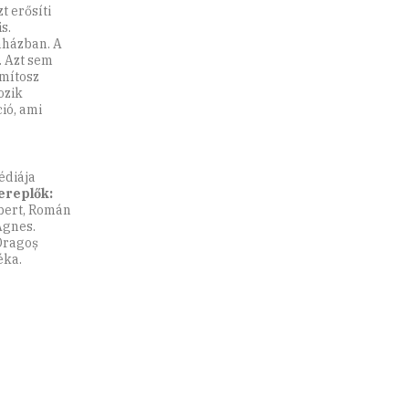
t erősíti
s.
nházban. A
. Azt sem
 mítosz
ozik
ió, ami
édiája
ereplők:
óbert, Román
Ágnes.
Dragoș
éka.