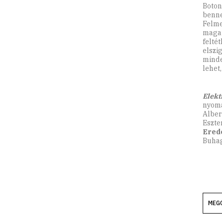
Boto
benne
Felme
magam
feltét
elszi
minde
lehet,
Elekt
nyom
Alber
Eszte
Erede
Buhag
MEG