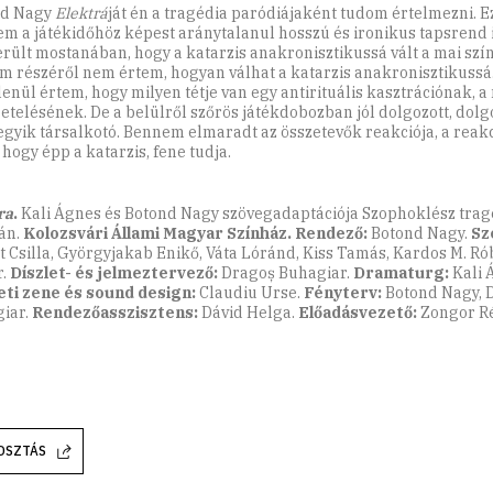
nd Nagy
Elektrá
ját én a tragédia paródiájaként tudom értelmezni. Ez
m a játékidőhöz képest aránytalanul hosszú és ironikus tapsrend i
rült mostanában, hogy a katarzis anakronisztikussá vált a mai szí
 részéről nem értem, hogyan válhat a katarzis anakronisztikussá
lenül értem, hogy milyen tétje van egy antirituális kasztrációnak, a
getelésének. De a belülről szőrös játékdobozban jól dolgozott, dolg
gyik társalkotó. Bennem elmaradt az összetevők reakciója, a reakc
 hogy épp a katarzis, fene tudja.
ra
.
Kali Ágnes és Botond Nagy szövegadaptációja Szophoklész trag
án.
Kolozsvári Állami Magyar Színház. Rendező:
Botond Nagy.
Sz
t Csilla, Györgyjakab Enikő, Váta Lóránd, Kiss Tamás, Kardos M. R
r.
Díszlet- és jelmeztervező:
Dragoș Buhagiar.
Dramaturg:
Kali 
ti zene és sound design:
Claudiu Urse.
Fényterv:
Botond Nagy, 
iar.
Rendezőasszisztens:
Dávid Helga.
Előadásvezető:
Zongor R
OSZTÁS