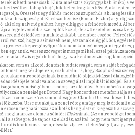
terek is kétdimenziósak. Klütaimnésztra (Györgyjakab Enikő) a ven
 keltett szélben lobogó hajú, hiteltelen tragikus hősnő, aki lépten
 igazolja. Oresztész egy dühös, motoros szuperhős, aki megfeszült
mokkal tesz igazságot. Khrüszo­themisz (Román Eszter) a görög sz
só, aki elég naiv még ahhoz, hogy elhiggye a felnőttek meséit. Albert
rája a legelevenebb a szereplők közül, de az ő esetében is csak egy
szereplő őrlődései jutnak leginkább az ember eszébe. Félreértés
rról van szó, hogy a színészek nem játszanak elég jól. Sőt, egyérte
t a groteszk képregényfigurákat nem könnyű mozgatni egy üres, 
ben egy antik, verses szöveget is mozgatni kell ezzel párhuzamos
szi feladat. Az is egyértelmű, hogy ez a kétdimenziósság koncepció.
karom sem az alkotói döntések tudatosságát, sem a saját befogad
ontomat megkérdőjelezni, csak utalni rá, hogy Szophoklész szöveg
ges, akár antropológiainak is mondható objektivitással dialogizálja
adás idézőjele tehát valahol a szöveg által implikált idézőjel. És a 
iságában, zeneiségében is sodorja az előadást. A promóciós anyago
úlyozzák a zeneiséget: Botond Nagy koncertként metaforizálja az e
füzet a zeneszerző és sound designer Claudiu Urséval készült bes
zi fókuszba. Urse munkája, a zenei réteg amúgy meg is érdemli a k
n erősen meghatározza az alkotás hangulatait, kiegészíti a szöveg 
ző, meghatározó eleme a sétatéri
Elektrá
nak. (Az antropológiai se
 áll a szövegre, de sajnos az előadás, azáltal, hogy nem tart igényt
ulturális kontextusra sem, elszalasztja ezt a lehetőséget, avagy eszt
illért.)