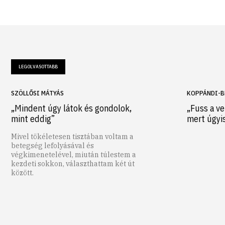
LEGOLVASOTTABB
SZÖLLŐSI MÁTYÁS
KOPPÁNDI-B
„Mindent úgy látok és gondolok,
„Fuss a ve
mint eddig”
mert úgyi
Mivel tökéletesen tisztában voltam a
betegség lefolyásával és
végkimenetelével, miután túlestem a
kezdeti sokkon, választhattam két út
között.