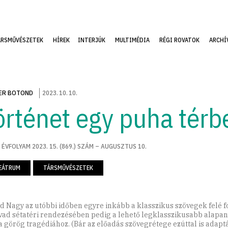
ÁRSMŰVÉSZETEK
HÍREK
INTERJÚK
MULTIMÉDIA
RÉGI ROVATOK
ARCHÍ
ER BOTOND
2023
.
10
.
10
.
örténet egy puha térb
 ÉVFOLYAM 2023. 15. (869.) SZÁM – AUGUSZTUS 10.
EÁTRUM
TÁRSMŰVÉSZETEK
d Nagy az utóbbi időben egyre inkább a klasszikus szövegek felé f
évad sétatéri rendezésében pedig a lehető legklasszikusabb alapa
 a görög tragédiához. (Bár az előadás szövegrétege ezúttal is adaptá