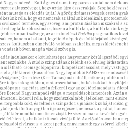
d Nagy rendező – Kali Ágnes dramaturg páros ezúttal nem dekons
eszét az alapszöveget, hogy aztán újra összerakják, Szophoklész sz
ként mutatja az előadás útját.) A görög drámaszövegek esetén gya
edkezünk róla, hogy ez nemcsak az általunk idealizált, protodemok
i civilizáció terméke, egy szöveg, ami profanitásában is szakrális a
rával foglalkozók számára, hiszen a kultúrkör, a kultúrkörünk egy
gebbi színpadi szövege, az arisztotelészi
Poétika
pragmatikus kivet
ak ez, hanem a balkáni, legeltető népek ősi folklórjából kivirágzó,
szosz-kultuszban elmélyülő, valóban szakrális, megszületésének
us vonásait bőven magán viselő szöveg is.
őadás indulásakor e két lehetséges hagyomány közül igazából egyi
ént eszünkbe. A stúdió színpadának felénk eső, elvileg láthatatlan
n is látható, csomagolópapírral kitapétázott ácsolat, mely vasfüg
ja el a játékteret. (Hasonlóan Nagy legutóbbi KÁMSz-es rendezésé
ldvilág
hoz.) Oresztész (Kiss Tamás) már ott áll, mikor a publikum b
őre teljes inkognitóban, motorosruhában, bukósisakkal. A nyitójel
golópapír-tapétára aztán felkerül egy angol tételmondat is, filctol
őre Botond Nagy színpadi világa, a megoldások ismerősek. Aztán a 
elmozdul, kiderül róla, hogy szofisztkáltabb játékelem, mint elsőre
ei forgóablakok), és felfedi a színpadot: a juhászok subáját idéző, 
ybőr(nek tűnő anyag) borítja az egészet, nemcsak a padlót, hanem a
jes játéktér mindhárom dimenzióját. Ez viszont már a kevésbé egyé
ció felé terel, a balkáni rítusok víziója felé. Az előadás azonban m
befogadói elvárást is, a keret pedig ennyi marad: egy szőrrel kibéle