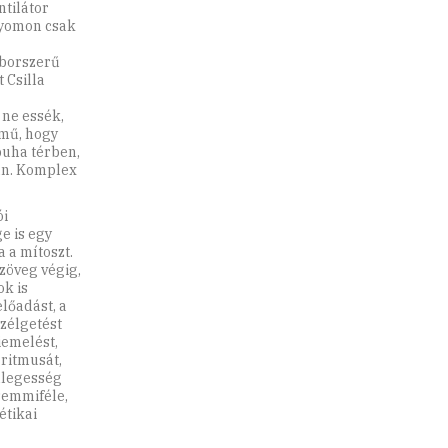
tilátor
-nyomon csak
oborszerű
 Csilla
 ne essék,
lmű, hogy
puha térben,
an. Komplex
ói
e is egy
 a mítoszt.
szöveg végig,
k is
lőadást, a
zélgetést
iemelést,
ritmusát,
mlegesség
 semmiféle,
étikai