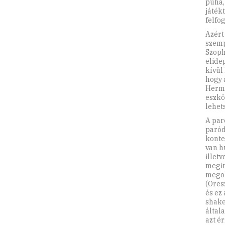
puha,
játék
felfo
Azért
szemp
Szoph
elideg
kívül
hogy 
Herme
eszkö
lehet
A par
paród
konte
van h
illet
megin
megol
(Ores
és ez
shake
által
azt é