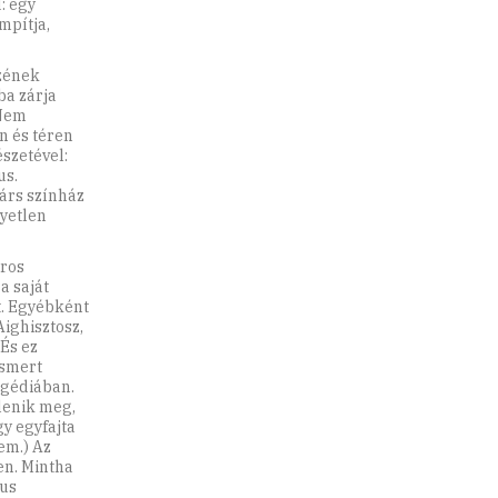
: egy
mpítja,
szének
ba zárja
 Nem
őn és téren
szetével:
us.
társ színház
yetlen
oros
a saját
t. Egyébként
ighisztosz,
És ez
ismert
agédiában.
lenik meg,
y egyfajta
em.) Az
en. Mintha
kus