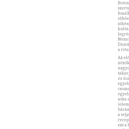
Boton
szert
fonal
elfel
athén
kultú
legré
Nemcs
Dionü
a rít
Az el
nézők
nagyo
takar
és ho
egyel
csoma
egyel
után 
(elem
bárán
a tel
recep
ezt a 