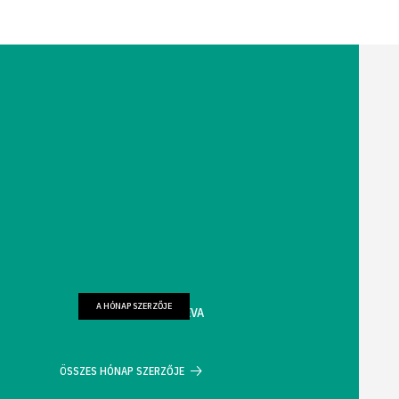
A HÓNAP SZERZŐJE
FARKAS WELLMANN ÉVA
ÖSSZES HÓNAP SZERZŐJE