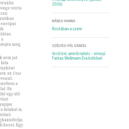
truálta
2026)
övege vörös
kran
ratikus
NÁNIA HANNA
z európai
ik
Rostában a szem
ülése.
 a
 idején még
SZÉLYES-PÁL DÁNIEL
Arról írni, amiről nehéz – interjú
k sem jut
Farkas Wellmann Éva költővel
 fala
gönyként
hez, az
Utas
evonul,
enetben a
lal. Ez
fal egy idő
 tűnt
gyapjas
 falakat is,
rtelmű
eghazudtolja
lt keret. Egy