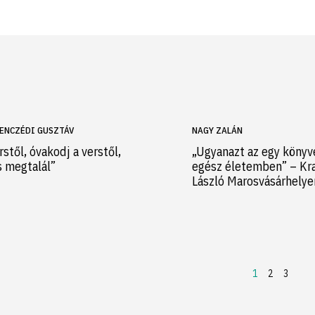
ENCZÉDI GUSZTÁV
NAGY ZALÁN
rstől, óvakodj a verstől,
„Ugyanazt az egy könyv
s megtalál”
egész életemben” – Kr
László Marosvásárhely
1
2
3