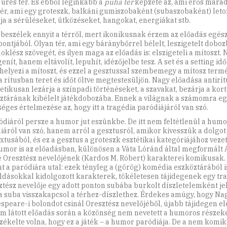
 üres tér. És ebből leginkább a
puha tér
képzete az, ami erős marad
tér, ami egy groteszk, balkáni gumiszobaként (subaszobaként) leto
gja a sérüléseket, ütközéseket, hangokat, energiákat stb.
 beszélek ennyit a térről, mert ikonikusnak érzem az előadás egé
ontjából. Olyan tér, ami egy báránybőrrel bélelt, leszigetelt doboz
oklész szövegét, és ilyen maga az előadás is: elszigeteli a mítoszt.
enít, hanem eltávolít, lepuhít, idézőjelbe tesz. A set és a setting id
 helyezi a mítoszt, és ezzel a gesztussal szembemegy a mítosz termé
a rítusban teret és időt öltve megtestesüljön. Nagy előadása antirít
tikusan lezárja a színpadi történéseket, a szavakat, bezárja a kor
ztárának kibélelt játékdobozába. Ennek a világnak a számomra eg
séges értelmezése az, hogy itt a tragédia paródiájáról van szó.
ódiáról persze a humor jut eszünkbe. De itt nem feltétlenül a hum
iáról van szó, hanem arról a gesztusról, amikor kivesszük a dolgot 
xtusából, és ez a gesztus a groteszk esztétikai kategóriájához veze
umor is az előadásban, különösen a Váta Lóránd által megformált A
ve Oresztész nevelőjének (Kardos M. Róbert) karakterei komikusak. 
t a paródiára utal: ezek tényleg a (görög) komédia eszköztárából 
dásokkal kidolgozott karakterek, tökéletesen tájidegenek egy tr
ztész nevelője egy adott ponton subába burkolt díszletelemként je
 a suba visszakapcsol a térhez-díszlethez. Érdekes amúgy, hogy Nag
speare-i bolondot csinál Oresztész nevelőjéből, újabb tájidegen el
am látott előadás során a közönség nem nevetett a humoros részek
rzékelte volna, hogy ez a játék – a humor paródiája. De a nem komi