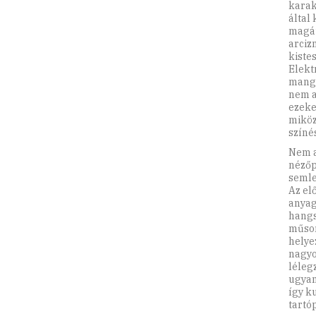
karak
által
magát
arciz
kiste
Elekt
manga
nem a
ezeke
miköz
színé
Nem a
nézőp
semle
Az elő
anyag
hangs
műsor
helye
nagyo
léleg
ugyan
így k
tartóp