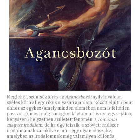
Meglehet, szentségtörés az
Agancsbozót
nyilvánvalóan
széles körű allegorikus olvasati ajánlatai között eljutni pont
ehhez az egyhez (amely minden elemében nem is feltétlen
passzol…), most mégis megkockáztatom: hiszen egy sajátos,
kényszerű helyzetben született fenomén, a
romániai
magyar irodalom,
de ha úgy tetszik, a szovjetrendszer
irodalmainak
záróköve e mű – egy olyan időszaké,
amelyben az irodalomnak még valamilyen különös