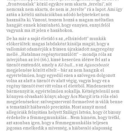
„frontvonalak” közül egyikre sem akarta „terelni”, sőt
nemcsak nem akarta, de nem is „terelte” rá a lapot. Ami így
aztán a kétélű szituációkban adódó helyzeteket nem
használta ki. Viszont, teszem hozzá a magam méltatlan
hangját: ennek köszönhető, hogy ennyien, ennyi felől
vagyunk ma itt jelen e hasábokon.
De ha már a saját életidő s az „elhúzódott” munkák
előkerültek: magas labdaként kínálja magát, hogy a
vallomást odamérjük a frissen újrakiadott nagyregény
mellé. „Hatalmas regénytorzszülött” – mondja róla az
interjúban az író (66.), kissé keserűen idézve fel azt a
tizenöt esztendőt, amely a
Kő hull…
s az
Agancsbozót
megjelenése
között eltelt – bár az nem hangzik el
egyértelműen, hogy egyedül ezen a szövegen dolgozott
volna az alatt a tizenöt év alatt végig, vagyis hogy ez a
regény tizenöt évet vitt volna el életéből. Mindenesetre
bármennyit is, egyértelműen sokallja. Kétségtelenül nem
könnyen olvasható könyv, ahogy Ács Margit írta róla első
megjelenésekor: szövegszervező formaelvvé is válik benne
a tematizált hiábavaló precizitás. Most annyit mond
allegóriák felnyitása helyett Szilágyi István, hogy őt bizony
érdekelte a fémmegmunkálás… Nem hinném, hogy tréfál,
azt azonban igen, hogy a fémmegmunkálás teljesen
jogosan emelkedik a mívesség, a hiábavaló alaposság