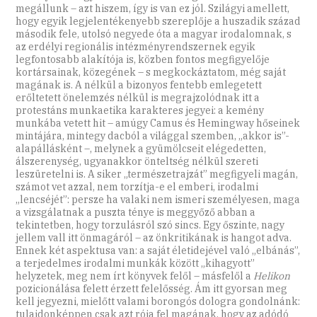
megállunk – azt hiszem, így is van ez jól. Szilágyi amellett,
hogy egyik legjelentékenyebb szereplője a huszadik század
második fele, utolsó negyede óta a magyar irodalomnak, s
az erdélyi regionális intézményrendszernek egyik
legfontosabb alakítója is, közben fontos megfigyelője
kortársainak, közegének – s megkockáztatom, még saját
magának is. A nélkül a bizonyos fentebb emlegetett
erőltetett önelemzés nélkül is megrajzolódnak itt a
protestáns munkaetika karakteres jegyei: a kemény
munkába vetett hit – amúgy Camus és Hemingway hőseinek
mintájára, mintegy dacból a világgal szemben, „akkor is”-
alapállásként –, melynek a gyümölcseit elégedetten,
álszerenység, ugyanakkor önteltség nélkül szereti
leszüretelni is. A siker „természetrajzát” megfigyeli magán,
számot vet azzal, nem torzítja-e el emberi, irodalmi
„lencséjét”: persze ha valaki nem ismeri személyesen, maga
a vizsgálatnak a puszta ténye is meggyőző abban a
tekintetben, hogy torzulásról szó sincs. Egy őszinte, nagy
jellem vall itt önmagáról – az önkritikának is hangot adva.
Ennek két aspektusa van: a saját életidejével való „elbánás”,
a terjedelmes irodalmi munkák között „kihagyott”
helyzetek, meg nem írt könyvek felől – másfelől a
Helikon
pozicionálása felett érzett felelősség. Ám itt gyorsan meg
kell jegyezni, mielőtt valami borongós dologra gondolnánk:
tulajdonképpen csak azt rója fel magának, hogy az adódó