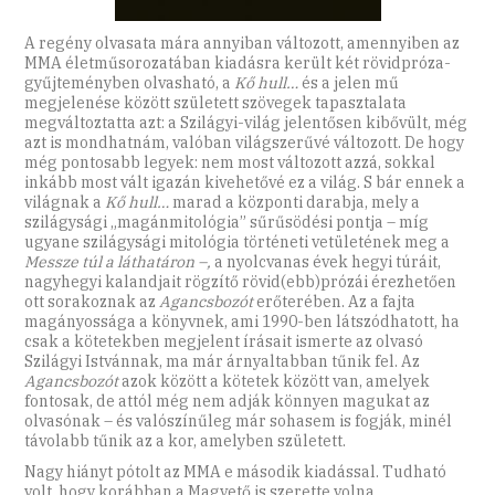
A regény olvasata mára annyiban változott, amennyiben az
MMA életműsorozatában kiadásra került két rövidpróza-
gyűjteményben olvasható, a
Kő hull…
és a jelen mű
megjelenése között született szövegek tapasztalata
megváltoztatta azt: a Szilágyi-világ jelentősen kibővült, még
azt is mondhatnám, valóban világszerűvé változott. De hogy
még pontosabb legyek: nem most változott azzá, sokkal
inkább most vált igazán kivehetővé ez a világ. S bár ennek a
világnak a
Kő hull…
marad a központi darabja, mely a
szilágysági „magánmitológia” sűrűsödési pontja – míg
ugyane szilágysági mitológia történeti vetületének meg a
Messze túl a láthatáron –,
a nyolcvanas évek hegyi túráit,
nagyhegyi kalandjait rögzítő rövid(ebb)prózái érezhetően
ott sorakoznak az
Agancsbozót
erőterében. Az a fajta
magányossága a könyvnek, ami 1990-ben látszódhatott, ha
csak a kötetekben megjelent írásait ismerte az olvasó
Szilágyi Istvánnak, ma már árnyaltabban tűnik fel. Az
Agancsbozót
azok között a kötetek között van, amelyek
fontosak, de attól még nem adják könnyen magukat az
olvasónak – és valószínűleg már sohasem is fogják, minél
távolabb tűnik az a kor, amelyben született.
Nagy hiányt pótolt az MMA e második kiadással. Tudható
volt, hogy korábban a Magvető is szerette volna