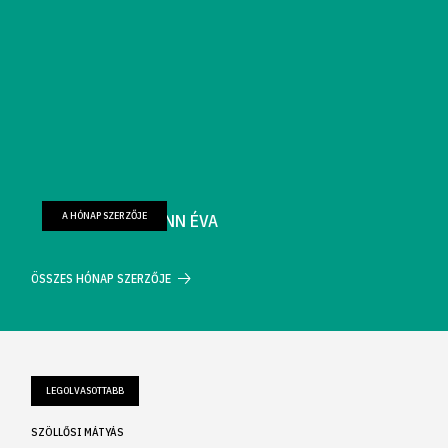
A HÓNAP SZERZŐJE
FARKAS WELLMANN ÉVA
ÖSSZES HÓNAP SZERZŐJE
LEGOLVASOTTABB
SZÖLLŐSI MÁTYÁS