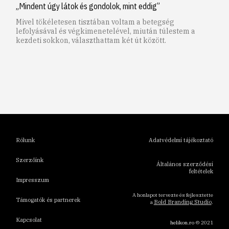
„Mindent úgy látok és gondolok, mint eddig”
Mivel tökéletesen tisztában voltam a betegség
lefolyásával és végkimenetelével, miután túlestem a
kezdeti sokkon, választhattam két út között.
1
2
3
4
5
6
Rólunk
Adatvédelmi tájékoztató
Szerzőink
Általános szerződési
feltételek
Impresszum
A honlapot tervezte és fejlesztette
Támogatók és partnerek
Bold Branding Studio
a
.
Kapcsolat
helikon.ro
© 2021