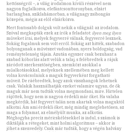
kettősségről –, a világ irodalmon kívüli részével nem
nagyon foglalkozva, elefántcsonttoronyban, elzárt
barlangban, sziklahámorban, a világnagy zsibongás
közepén, mégis az elől elzárkózva.
Mert fontosabb dolguk volt nekik a világnál: az irodalom.
Szóval megkapták ezek az írók a feladatot:
ilyen meg ilyen
műveket írni, melyek fegyverré válnak, fegyverré lesznek.
Sokáig fogalmuk sem volt erről. Sokáig azt hitték, szabadon
bolyonganak a művészet vadonában, nyers boldogság, vad
reménytelenség tájain. Azután egyszer csak bezuhant a
szabad kóborlás alatt velük a talaj, s felébredtek a rájuk
záródott szerkesztőségben, szemközt azokkal a
műalkotásokkal, melyeknek szellemében meg kellett
volna kovácsolniuk a maguk fegyverként forgatható
műveit. De ráébredtek, hogy azok visszhangok lehetnek
csak. Valakik használhatják ezeket valamire ugyan, de ők
maguk már nem tudták volna megmondani, mire. Hirtelen
rájöttek, hogy nem is nagyon érdekli már őket. Ha valaha
megkérdik, hát fegyvert talán nem akartak volna maguktól
alkotni. Ám ami érdekli őket, még mindig meglehetősen, az
maga a folyamat, az elmélyült munka, az alkotás.
Méghogyha precíz méricskélésekkel is indul, s számok is
diktálják a rétegeket, mint holmi algoritmus – akkor is
jöhet a szenvedély. Csak már tudták, hogy a végén halvány