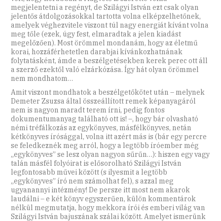
megjelentetni a regényt, de Szilágyi István ezt csak olyan
jelentős átdolgozásokkal tartotta volna elképzelhetőnek,
amelyek véghezvitele viszont túl nagy energiát kívánt volna
meg tőle (ezek, úgy fest, elmaradtak a jelen kiadást
megelőzően). Most örömmel mondanám, hogy az életmű
korai, hozzáférhetetlen darabjai kívánkozhatnának
folytatásként, ámde a beszélgetésekben kerek perec ott áll
a szerző ezektől való elzárkózása. Így hát olyan örömmel
nem mondhatom…
Amit viszont mondhatok a beszélgetőkötet után – melynek
Demeter Zsuzsa által összeállított remek képanyagáról
nem is nagyon maradt terem írni, pedig fontos
dokumentumanyag található ott is! –, hogy bár olvasható
némi tréfálkozás az egykönyves, másfélkönyves, netán
kétkönyves írósággal, volna itt azért más is (bár egy percre
se feledkeznék meg arról, hogy a legtöbb íróember még
„egykönyves” se lesz olyan nagyon sűrűn…): hiszen egy vagy
talán másfél folyóirat is elősorolható Szilágyi István
legfontosabb művei között (s ilyesmit a legtöbb
„egykönyves” író nem számolhat fel), s azzal meg
ugyanannyi intézmény! De persze itt most nem akarok
laudálni – e két könyv egyszerűen, külön kommentárok
nélkül megmutatja, hogy mekkora írói és emberi világ van
Szilágyi István bajuszának szálai között. Amelyet ismerünk