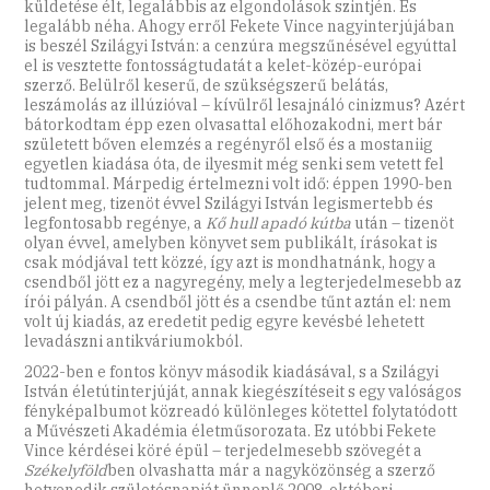
küldetése élt, legalábbis az elgondolások szintjén. És
legalább néha. Ahogy erről Fekete Vince nagyinterjújában
is beszél Szilágyi István: a cenzúra megszűnésével egyúttal
el is vesztette fontosságtudatát a kelet-közép-európai
szerző. Belülről keserű, de szükségszerű belátás,
leszámolás az illúzióval – kívülről lesajnáló cinizmus? Azért
bátorkodtam épp ezen olvasattal előhozakodni, mert bár
született bőven elemzés a regényről első és a mostaniig
egyetlen kiadása óta, de ilyesmit még senki sem vetett fel
tudtommal. Márpedig értelmezni volt idő: éppen 1990-ben
jelent meg, tizenöt évvel Szilágyi István legismertebb és
legfontosabb regénye, a
Kő hull apadó kútba
után – tizenöt
olyan évvel, amelyben könyvet sem publikált, írásokat is
csak módjával tett közzé, így azt is mondhatnánk, hogy a
csendből jött ez a nagyregény, mely a legterjedelmesebb az
írói pályán. A csendből jött és a csendbe tűnt aztán el: nem
volt új kiadás, az eredetit pedig egyre kevésbé lehetett
levadászni antikváriumokból.
2022-ben e fontos könyv második kiadásával, s a Szilágyi
István életútinterjúját, annak kiegészítéseit s egy valóságos
fényképalbumot közreadó különleges kötettel folytatódott
a Művészeti Akadémia életműsorozata. Ez utóbbi Fekete
Vince kérdései köré épül – terjedelmesebb szövegét a
Székelyföld
ben olvashatta már a nagyközönség a szerző
hetvenedik születésnapját ünneplő 2008. októberi