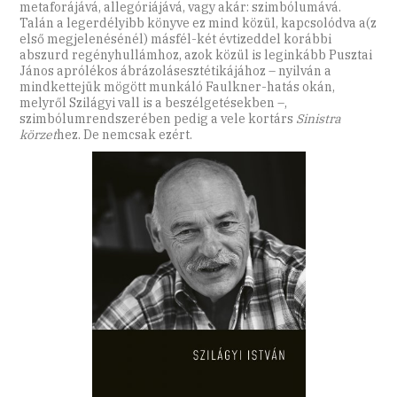
metaforájává, allegóriájává, vagy akár: szimbólumává.
Talán a legerdélyibb könyve ez mind közül, kapcsolódva a(z
első megjelenésénél) másfél-két évtizeddel korábbi
abszurd regényhullámhoz, azok közül is leginkább Pusztai
János aprólékos ábrázolásesztétikájához – nyilván a
mindkettejük mögött munkáló Faulkner-hatás okán,
melyről Szilágyi vall is a beszélgetésekben –,
szimbólumrendszerében pedig a vele kortárs
Sinistra
körzet
hez. De nemcsak ezért.