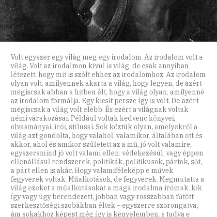
Volt egyszer egy világ meg egy irodalom. Az irodalom volt a
világ. Volt az irodalmon kívül is világ, de csak annyiban
létezett, hogy mit is szólt ehhez az irodalomhoz. Az irodalom
olyan volt, amilyennek akarta a világ, hogy legyen, de azért
mégiscsak abban a hitben élt, hogy a világ olyan, amilyenné
az irodalom formálja. Egy kicsit persze így is volt. De azért
mégiscsak a világ volt elébb. És ezért a világnak voltak
némi várakozásai. Például voltak kedvenc könyvei,
olvasmányai, írói, stílusai. Sok köztük olyan, amelyekről a
világ azt gondolta, hogy valahol, valamikor, általában ott és
akkor, ahol és amikor született az a mű, jó volt valamire,
egyszersmind jó volt valami ellen: védekezésül, vagy éppen
ellenállásul rendszerek, politikák, politikusok, pártok, sőt,
a párt ellen is akár. Hogy valamiféleképp e művek
fegyverek voltak. Műalkotások, de fegyverek. Megmutatta a
világ ezeket a műalkotásokat a maga irodalma íróinak, kik
így vagy úgy berendezett, jobban vagy rosszabban fűtött
szerkesztőségi szobákban éltek – egyszerre szorongatva,
ám sokakhoz képest még így is kényelemben, s tudva e