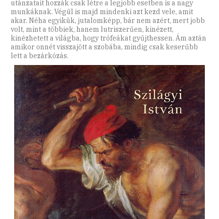
utánzatait hozzák csak létre a legjobb esetben is a nagy
munkáknak. Végül is majd mindenki azt kezd vele, amit
akar. Néha egyikük, jutalomképp, bár nem azért, mert jobb
volt, mint a többiek, hanem lutriszerűen, kinézett,
kinézhetett a világba, hogy trófeákat gyűjthessen. Ám aztán
amikor onnét visszajött a szobába, mindig csak keserűbb
lett a bezárkózás.