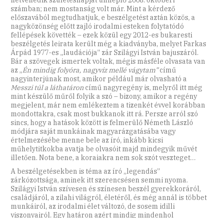
számban; nem mostanság volt már. Mint a kérdező
előszavából megtudhatjuk, e beszélgetést aztán közös, a
nagyközönség előtt zajló irodalmi esteken folytatódó
fellépések követték – ezek közül egy 2012-es bukaresti
beszélgetés leirata került még a kiadványba, melyet Farkas
Árpád 1977-es „laudációja” zár Szilágyi István bajuszáról.
Bár a szövegek ismertek voltak, mégis másféle olvasata van
az „
Én mindig folyóra, nagyvíz mellé vágytam”
című
nagyinterjúnak most, amikor például már olvasható a
Messzi túl a láthatáron
című nagyregény is, melyről itt még
mint készülő műről folyik a szó – bizony, amikor a regény
megjelent, már nem emlékeztem a tizenkét évvel korábban
mondottakra, csak most bukkanok itt rá. Persze arról szó
sincs, hogy a hatások között is felmerülő Németh László
módjára saját munkáinak magyarázgatásába vagy
értelmezésébe menne bele az író, inkább kicsi
műhelytitkokba avatja be olvasóit majd mindegyik művét
illetően. Nota bene, a koraiakra nem sok szót veszteget…
A beszélgetésekben is téma az író „legendás”
zárkózottsága, aminek itt szerencsésen semmi nyoma.
Szilágyi István szívesen és színesen beszél gyerekkoráról,
családjáról, a zilahi világról, életéről, és még annál is többet
munkáiról, az irodalmi élet változó, de sosem idilli
viszonyairól. Egy határon azért mindig mindenhol