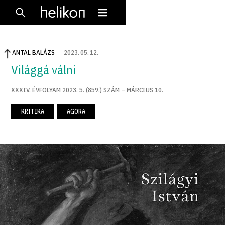
ANTAL BALÁZS
2023
.
05
.
12
.
Világgá válni
XXXIV. ÉVFOLYAM 2023. 5. (859.) SZÁM – MÁRCIUS 10.
KRITIKA
AGORA