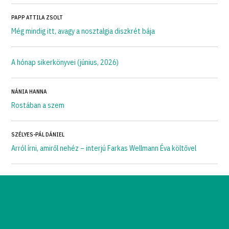
PAPP ATTILA ZSOLT
Még mindig itt, avagy a nosztalgia diszkrét bája
A hónap sikerkönyvei (június, 2026)
NÁNIA HANNA
Rostában a szem
SZÉLYES-PÁL DÁNIEL
Arról írni, amiről nehéz – interjú Farkas Wellmann Éva költővel