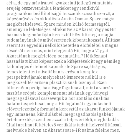
célja, de egy más irányú, gyakorlati jellegű rámutatás
erejéig összevetnénk a fentieket egy rendkívül
pragmatikus beállítottságú huszadik századi szerző, a
képzőművész és okkultista Austin Osman Spare mágia-
megközelítésével. Spare minden külső formaságtól,
amennyire lehetséges, eltekintve az Akarat, Vágy és Hit
hármas hegemóniáján keresztül közelíti meg a mágia
tudományának és művészetének kibontakozását. Állítása
szerint az egyedüli nélkülözhetetlen előfeltétel a mágus
részéről nem más, mint elegendő Hit, hogy a Vágyat
Akaratának megfelelően permutálja.7 Hétköznapi
használatukhoz képest ezek a kifejezések itt egy némileg
különleges értelmet kapnak, de Spare sajátságos,
lemeztelenített mivoltában is erősen komplex
perspektívájának mélyreható ismerete nélkül is e
megközelítés erősen plasztikusnak bizonyul. Ezen
túlmenően pedig, ha a Vágy fogalmával, mint a vonzás-
taszítás erőpár komplementaritásának egy lényegi
megragadásával összevetjük a horizontális dualitás
hatalmi aspektusát, míg a Hit fogalmát egy tudásbeli
elővételezettség formáján keresztül az akarat funkciójának
egy immanens, kiindulásbeli megragadhatóságaként
értelmezzük, szemben azzal a teljes értékű, meghaladás
általi uralmat feltételező vertikális tudati helyreállítással,
melynek e helyen az Akarat spare-i fogalma felelne meg,