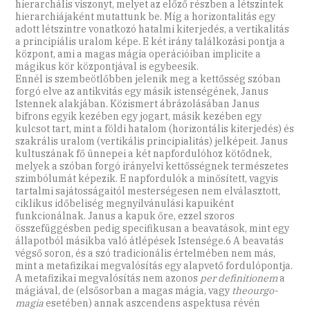
hierarchális viszonyt, melyet az előző részben a létszintek
hierarchiájaként mutattunk be. Míg a horizontalitás egy
adott létszintre vonatkozó hatalmi kiterjedés, a vertikalitás
a principiális uralom képe. E két irány találkozási pontja a
központ, ami a magas mágia operációiban implicite a
mágikus kör központjával is egybeesik.
Ennél is szembeötlőbben jelenik meg a kettősség szóban
forgó elve az antikvitás egy másik istenségének, Janus
Istennek alakjában. Közismert ábrázolásában Janus
bifrons egyik kezében egy jogart, másik kezében egy
kulcsot tart, mint a földi hatalom (horizontális kiterjedés) és
szakrális uralom (vertikális principialitás) jelképeit. Janus
kultuszának fő ünnepei a két napfordulóhoz kötődnek,
melyek a szóban forgó irányelvi kettősségnek természetes
szimbólumát képezik. E napfordulók a minősített, vagyis
tartalmi sajátosságaitól mesterségesen nem elválasztott,
ciklikus időbeliség megnyilvánulási kapuiként
funkcionálnak. Janus a kapuk őre, ezzel szoros
összefüggésben pedig specifikusan a beavatások, mint egy
állapotból másikba való átlépések Istensége.6 A beavatás
végső soron, és a szó tradicionális értelmében nem más,
mint a metafizikai megvalósítás egy alapvető fordulópontja.
A metafizikai megvalósítás nem azonos
per definitionem
a
mágiával, de (elsősorban a magas mágia, vagy
theourgo-
magia
esetében) annak aszcendens aspektusa révén