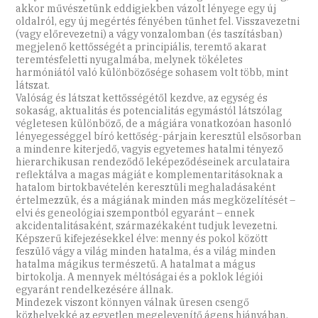
akkor művészetünk eddigiekben vázolt lényege egy új
oldalról, egy új megértés fényében tűnhet fel. Visszavezetni
(vagy előrevezetni) a vágy vonzalomban (és taszításban)
megjelenő kettősségét a principiális, teremtő akarat
teremtésfeletti nyugalmába, melynek tökéletes
harmóniától való különbözősége sohasem volt több, mint
látszat.
Valóság és látszat kettősségétől kezdve, az egység és
sokaság, aktualitás és potencialitás egymástól látszólag
végletesen különböző, de a mágiára vonatkozóan hasonló
lényegességgel bíró kettőség-párjain keresztül elsősorban
a mindenre kiterjedő, vagyis egyetemes hatalmi tényező
hierarchikusan rendeződő leképeződéseinek arculataira
reflektálva a magas mágiát e komplementaritásoknak a
hatalom birtokbavételén keresztüli meghaladásaként
értelmezzük, és a mágiának minden más megközelítését –
elvi és geneológiai szempontból egyaránt – ennek
akcidentalitásaként, származékaként tudjuk levezetni.
Képszerű kifejezésekkel élve: menny és pokol között
feszülő vágy a világ minden hatalma, és a világ minden
hatalma mágikus természetű. A hatalmat a mágus
birtokolja. A mennyek méltóságai és a poklok légiói
egyaránt rendelkezésére állnak.
Mindezek viszont könnyen válnak üresen csengő
közhelyekké az egyetlen megelevenítő ágens hiányában,