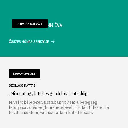
A HÓNAP SZERZŐJE
FARKAS WELLMANN ÉVA
ÖSSZES HÓNAP SZERZŐJE
LEGOLVASOTTABB
SZÖLLŐSI MÁTYÁS
„Mindent úgy látok és gondolok, mint eddig”
Mivel tökéletesen tisztában voltam a betegség
lefolyásával és végkimenetelével, miután túlestem a
kezdeti sokkon, választhattam két út között.