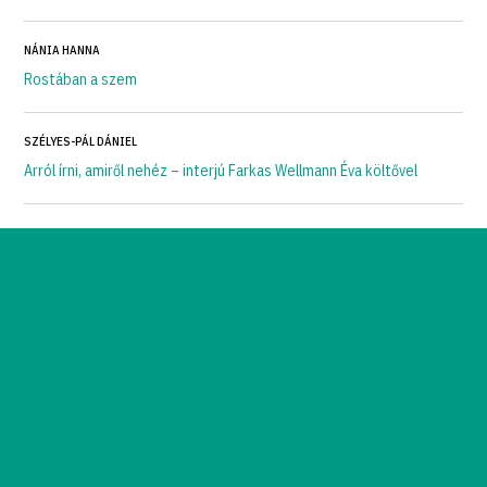
NÁNIA HANNA
Rostában a szem
SZÉLYES-PÁL DÁNIEL
Arról írni, amiről nehéz – interjú Farkas Wellmann Éva költővel