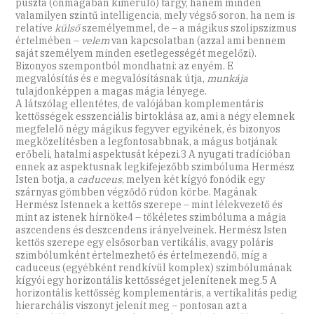
puszta (önmagában kimerülő) tárgy, hanem minden
valamilyen szintű intelligencia, mely végső soron, ha nem is
relatíve
külső
személyemmel, de – a mágikus szolipszizmus
értelmében –
velem
van kapcsolatban (azzal ami bennem
saját személyem minden esetlegességét megelőzi).
Bizonyos szempontból mondhatni: az enyém. E
megvalósítás és e megvalósításnak útja,
munkája
tulajdonképpen a magas mágia lényege.
A látszólag ellentétes, de valójában komplementáris
kettősségek esszenciális birtoklása az, ami a négy elemnek
megfelelő négy mágikus fegyver egyikének, és bizonyos
megközelítésben a legfontosabbnak, a mágus botjának
erőbeli, hatalmi aspektusát képezi.3 A nyugati tradícióban
ennek az aspektusnak legkifejezőbb szimbóluma Hermész
Isten botja, a
caduceus
, melyen két kígyó fonódik egy
szárnyas gömbben végződő rúdon körbe. Magának
Hermész Istennek a kettős szerepe – mint lélekvezető és
mint az istenek hírnöke4 – tökéletes szimbóluma a mágia
aszcendens és deszcendens irányelveinek. Hermész Isten
kettős szerepe egy elsősorban vertikális, avagy poláris
szimbólumként értelmezhető és értelmezendő, míg a
caduceus (egyébként rendkívül komplex) szimbólumának
kígyói egy horizontális kettősséget jelenítenek meg.5 A
horizontális kettősség komplementáris, a vertikalitás pedig
hierarchális viszonyt jelenít meg – pontosan azt a