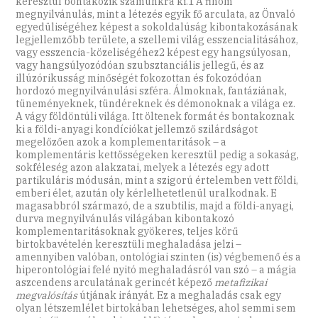
keresztül bontakozik számunkra ki.1 A finom
megnyilvánulás, mint a létezés egyik fő arculata, az Önvaló
egyedüliségéhez képest a sokoldalúság kibontakozásának
legjellemzőbb területe, a szellemi világ esszencialitásához,
vagy esszencia-közeliségéhez2 képest egy hangsúlyosan,
vagy hangsúlyozódóan szubsztanciális jellegű, és az
illúzórikusság minőségét fokozottan és fokozódóan
hordozó megnyilvánulási szféra. Álmoknak, fantáziának,
tüneményeknek, tündéreknek és démonoknak a világa ez.
A vágy földöntúli világa. Itt öltenek formát és bontakoznak
ki a földi-anyagi kondíciókat jellemző szilárdságot
megelőzően azok a komplementaritások – a
komplementáris kettősségeken keresztül pedig a sokaság,
sokféleség azon alakzatai, melyek a létezés egy adott
partikuláris módusán, mint a szigorú értelemben vett földi,
emberi élet, azután oly kérlelhetetlenül uralkodnak. E
magasabbról származó, de a szubtilis, majd a földi-anyagi,
durva megnyilvánulás világában kibontakozó
komplementaritásoknak gyökeres, teljes körű
birtokbavételén keresztüli meghaladása jelzi –
amennyiben valóban, ontológiai szinten (is) végbemenő és a
hiperontológiai felé nyitó meghaladásról van szó – a mágia
aszcendens arculatának gerincét képező
metafizikai
megvalósítás
útjának irányát. Ez a meghaladás csak egy
olyan létszemlélet birtokában lehetséges, ahol semmi sem