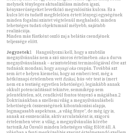
melynek tényleges aktualizálása minden igazi,
kényszerűségeket levetkőző megvalósítás kulcsa. Ez a
kulcs lét és tudat8 megfelelően értett lényegi egységének
minden fogalmi szintet végtelenül meghaladó, minden
lehetséges tudati objektumnál mélyebb, sajátabb
realizációja.
Minden más füstként oszló zaj a belátás csendjének
teljessége előtt.
Jegyzetek
1 Hangsúlyozni kell, hogy a szubtilis
megnyilvánulás nem a szó szoros értelmében
oka
a durva
megnyilvánulásnak – arisztotelészi terminológiával élve azt
tudnánk mondani, hogy
anyagi oka
csupán. Továbbá azt
sem árt e helyen kiemelni, hogy az emberi test, még a
hétköznapi értelemben vett
fizikai,
hús-vér test is (mert
nem ez a testiség egyetlen lehetősége), leginkább annak
okkult potencialitásait tekintve, semmiképp sem
jelentéktelen, sőt, rendkívül fontos tényező a mágiában.2
Doktrínánkban a szellemi világ a megnyilvánulásbeli
lehetőségek összességének kibontakozási alapja,
legmagasabb aspektusa, „a világ fénye”, de még így is,
annak az esszenciális, aktív arculataként is, szigorú
értelemben véve: a világ, a megnyilvánulás körébe
tartozik.Az Önvaló minden lehetséges világ fölött áll. A
világban a fenti megközelítés szerint értelmezendő szellem