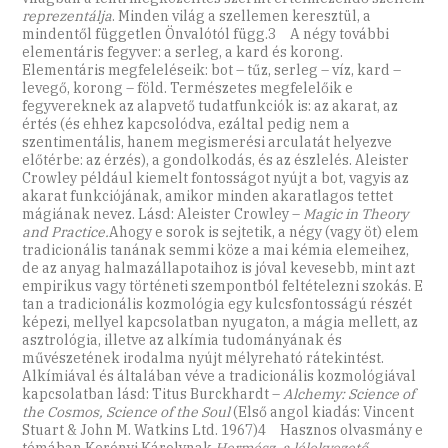
reprezentálja
. Minden világ a szellemen keresztül, a
mindentől független Önvalótól függ.3 A négy további
elementáris fegyver: a serleg, a kard és korong.
Elementáris megfeleléseik: bot – tűz, serleg – víz, kard –
levegő, korong – föld. Természetes megfelelőik e
fegyvereknek az alapvető tudatfunkciók is: az akarat, az
értés (és ehhez kapcsolódva, ezáltal pedig nem a
szentimentális, hanem megismerési arculatát helyezve
előtérbe: az érzés), a gondolkodás, és az észlelés. Aleister
Crowley például kiemelt fontosságot nyújt a bot, vagyis az
akarat funkciójának, amikor minden akaratlagos tettet
mágiának nevez. Lásd: Aleister Crowley –
Magic in Theory
and Practice.
Ahogy e sorok is sejtetik, a négy (vagy öt) elem
tradicionális tanának semmi köze a mai kémia elemeihez,
de az anyag halmazállapotaihoz is jóval kevesebb, mint azt
empirikus vagy történeti szempontból feltételezni szokás. E
tan a tradicionális kozmológia egy kulcsfontosságú részét
képezi, mellyel kapcsolatban nyugaton, a mágia mellett, az
asztrológia, illetve az alkímia tudományának és
művészetének irodalma nyújt mélyreható rátekintést.
Alkímiával és általában véve a tradicionális kozmológiával
kapcsolatban lásd: Titus Burckhardt –
Alchemy: Science of
the Cosmos, Science of the Soul
(Első angol kiadás: Vincent
Stuart & John M. Watkins Ltd. 1967)4 Hasznos olvasmány e