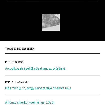
TOVÁBBI BEJEGYZÉSEK
PETRES GERGŐ
Arcod közelségétől a Szaturnusz gyűrűjéig
PAPP ATTILA ZSOLT
Még mindig itt, avagy a nosztalgia diszkrét bája
A hónap sikerkönyvei (június, 2026)