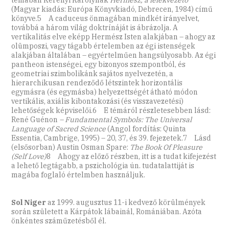
témában Kerényi Károlynak
Hermész, a lélekvezető
(Magyar kiadás: Európa Könyvkiadó, Debrecen, 1984) című
könyve.5 A caduceus önmagában mindkét irányelvet,
továbbá a három világ doktrínáját is ábrázolja. A
vertikalitás elve eképp Hermész Isten alakjában – ahogy az
olümposzi, vagy tágabb értelemben az égi istenségek
alakjában általában – egyértelműen hangsúlyosabb. Az égi
pantheon istenségei, egy bizonyos szempontból, és
geometriai szimbolikánk sajátos nyelvezetén, a
hierarchikusan rendeződő létszintek horizontális
egymásra (és egymásba) helyezettségét átható módon
vertikális, axiális kibontakozási (és visszavezetési)
lehetőségek képviselői.6 E témáról részletesebben lásd:
René Guénon
– Fundamental Symbols: The Universal
Language of Sacred Science
(Angol fordítás: Quinta
Essentia, Cambrige, 1995) – 20, 37, és 39. fejezetek.7 Lásd
(elsősorban) Austin Osman Spare:
The Book Of Pleasure
(Self Love)
8 Ahogy az előző részben, itt is a tudat kifejezést
a lehető legtágabb, a pszichológia ún. tudatalattiját is
magába foglaló értelmben használjuk.
Sol Niger
az 1999. augusztus 11-i kedvező körülmények
során született a Kárpátok lábainál, Romániában. Azóta
önkéntes száműzetésből él.