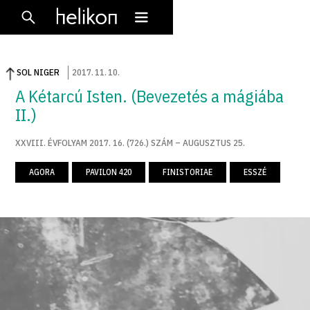
SOL NIGER
2017
.
11
.
10
.
A Kétarcú Isten. (Bevezetés a mágiába
II.)
XXVIII. ÉVFOLYAM 2017. 16. (726.) SZÁM – AUGUSZTUS 25.
AGORA
PAVILON 420
FINISTORIAE
ESSZÉ