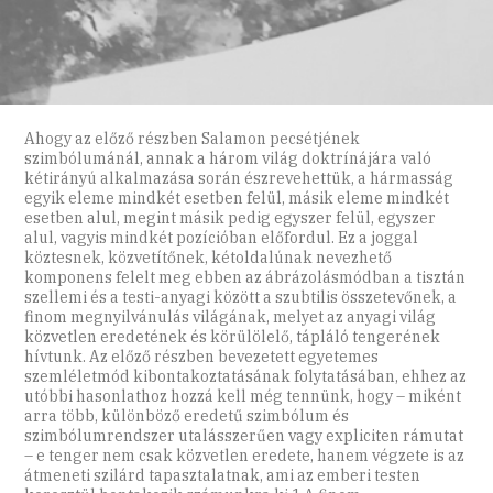
Ahogy az előző részben Salamon pecsétjének
szimbólumánál, annak a három világ doktrínájára való
kétirányú alkalmazása során észrevehettük, a hármasság
egyik eleme mindkét esetben felül, másik eleme mindkét
esetben alul, megint másik pedig egyszer felül, egyszer
alul, vagyis mindkét pozícióban előfordul. Ez a joggal
köztesnek, közvetítőnek, kétoldalúnak nevezhető
komponens felelt meg ebben az ábrázolásmódban a tisztán
szellemi és a testi-anyagi között a szubtilis összetevőnek, a
finom megnyilvánulás világának, melyet az anyagi világ
közvetlen eredetének és körülölelő, tápláló tengerének
hívtunk. Az előző részben bevezetett egyetemes
szemléletmód kibontakoztatásának folytatásában, ehhez az
utóbbi hasonlathoz hozzá kell még tennünk, hogy – miként
arra több, különböző eredetű szimbólum és
szimbólumrendszer utalásszerűen vagy expliciten rámutat
– e tenger nem csak közvetlen eredete, hanem végzete is az
átmeneti szilárd tapasztalatnak, ami az emberi testen