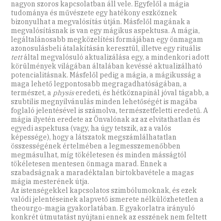
nagyon szoros kapcsolatban áll vele. Egyfelől a mágia
tudománya és művészete egy hatékony eszköznek
bizonyulhat a megvalósítás útján. Másfelől magának a
megvalósításnak is van egy mágikus aspektusa. A mágia,
legáltalánosabb megközelítési formájában egy önmagam
azonosulásbeli átalakításán keresztül, illetve egy rituális
tett
által megvalósuló aktualizálása egy, a mindenkori adott
körülmények világában általában kevéssé aktualizálható
potencialitásnak. Másfelől pedig a mágia, a mágikusság a
maga lehető legpontosabb megragadhatóságában, a
természet, a
physis
eredeti, és hétköznapinál jóval tágabb, a
szubtilis megnyilvánulás minden lehetőségét is magába
foglaló jelentésével is számolva, természetfeletti eredetű. A
mágia ilyetén eredete az Önvalónak az az elvitathatlan és
egyedi aspektusa (vagy, ha úgy tetszik, az a valós
képessége), hogy a látszatok megszámlálhatatlan
összességének értelmében a legmesszemenőbben
megmásulhat, míg tökéletesen és minden másságtól
tökéletesen mentesen önmaga marad. Ennek a
szabadságnak a maradéktalan birtokbavétele a magas
mágia mesterének útja.
Az istenségekkel kapcsolatos szimbólumoknak, és ezek
valódi jelentéseinek alapvető ismerete nélkülözhetetlen a
theourgo-magia gyakorlatában. E gyakorlatra irányuló
konkrét útmutatást nyújtani ennek az esszének nem feltett