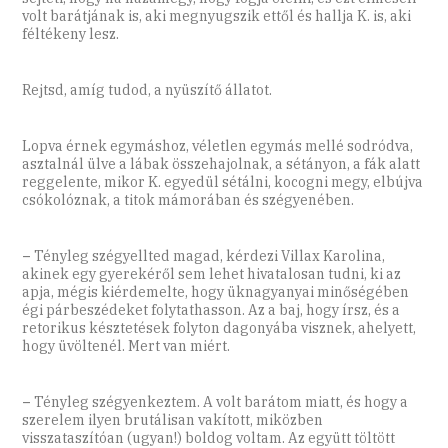
volt barátjának is, aki megnyugszik ettől és hallja K. is, aki
féltékeny lesz.
Rejtsd, amíg tudod, a nyüszítő állatot.
Lopva érnek egymáshoz, véletlen egymás mellé sodródva,
asztalnál ülve a lábak összehajolnak, a sétányon, a fák alatt
reggelente, mikor K. egyedül sétálni, kocogni megy, elbújva
csókolóznak, a titok mámorában és szégyenében.
–
Tényleg szégyellted magad, kérdezi Villax Karolina,
akinek egy gyerekéről sem lehet hivatalosan tudni, ki az
apja, mégis kiérdemelte, hogy üknagyanyai minőségében
égi párbeszédeket folytathasson. Az a baj, hogy írsz, és a
retorikus késztetések folyton dagonyába visznek, ahelyett,
hogy üvöltenél. Mert van miért.
–
Tényleg szégyenkeztem. A volt barátom miatt, és hogy a
szerelem ilyen brutálisan vakított, miközben
visszataszítóan (ugyan!) boldog voltam. Az együtt töltött