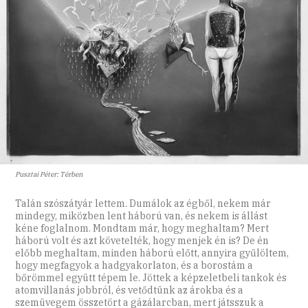
Pusztai Péter: Térben
Talán szószátyár lettem. Dumálok az égből, nekem már
mindegy, miközben lent háború van, és nekem is állást
kéne foglalnom. Mondtam már, hogy meghaltam? Mert
háború volt és azt követelték, hogy menjek én is? De én
előbb meghaltam, minden háború előtt, annyira gyűlöltem,
hogy megfagyok a hadgyakorlaton, és a borostám a
bőrömmel együtt tépem le. Jöttek a képzeletbeli tankok és
atomvillanás jobbról, és vetődtünk az árokba és a
szemüvegem összetört a gázálarcban, mert játsszuk a