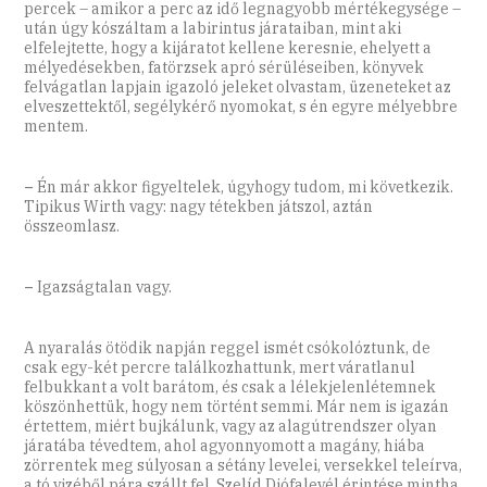
percek – amikor a perc az idő legnagyobb mértékegysége –
után úgy kószáltam a labirintus járataiban, mint aki
elfelejtette, hogy a kijáratot kellene keresnie, ehelyett a
mélyedésekben, fatörzsek apró sérüléseiben, könyvek
felvágatlan lapjain igazoló jeleket olvastam, üzeneteket az
elveszettektől, segélykérő nyomokat, s én egyre mélyebbre
mentem.
–
Én már akkor figyeltelek, úgyhogy tudom, mi következik.
Tipikus Wirth vagy: nagy tétekben játszol, aztán
összeomlasz.
–
Igazságtalan vagy.
A nyaralás ötödik napján reggel ismét csókolóztunk, de
csak egy-két percre találkozhattunk, mert váratlanul
felbukkant a volt barátom, és csak a lélekjelenlétemnek
köszönhettük, hogy nem történt semmi. Már nem is igazán
értettem, miért bujkálunk, vagy az alagútrendszer olyan
járatába tévedtem, ahol agyonnyomott a magány, hiába
zörrentek meg súlyosan a sétány levelei, versekkel teleírva,
a tó vizéből pára szállt fel, Szelíd Diófalevél érintése mintha