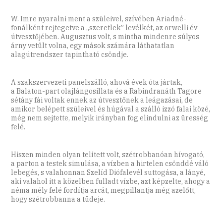
W. Imre nyaralni ment a szüleivel, szívében Ariadné-
fonálként rejtegetve a „szeretlek” levélkét, az orwelli év
útvesztőjében. Augusztus volt, s mintha mindenre súlyos
árny vetült volna, egy mások számára láthatatlan
alagútrendszer tapintható csöndje.
A szakszervezeti panelszálló, ahová évek óta jártak,
a Balaton-part olajlángosillata és a Rabindranáth Tagore
sétány fái voltak ennek az útvesztőnek a leágazásai, de
amikor belépett szüleivel és húgával a szálló izzó falai közé,
még nem sejtette, melyik irányban fog elindulni az üresség
felé.
Hiszen minden olyan telített volt, szétrobbanóan hívogató,
a parton a testek simulása, a vízben a hirtelen csönddé váló
lebegés, s valahonnan Szelíd Diófalevél suttogása, a lányé,
aki valahol itt a közelben fulladt vízbe, azt képzelte, ahogy a
néma mély felé fordítja arcát, megpillantja még azelőtt,
hogy szétrobbanna a tüdeje.