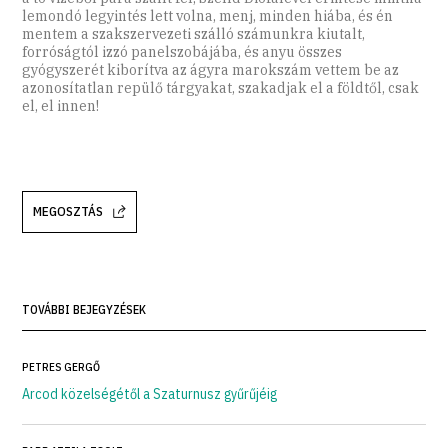
lemondó legyintés lett volna, menj, minden hiába, és én
mentem a szakszervezeti szálló számunkra kiutalt,
forróságtól izzó panelszobájába, és anyu összes
gyógyszerét kiborítva az ágyra marokszám vettem be az
azonosítatlan repülő tárgyakat, szakadjak el a földtől, csak
el, el innen!
MEGOSZTÁS
TOVÁBBI BEJEGYZÉSEK
PETRES GERGŐ
Arcod közelségétől a Szaturnusz gyűrűjéig