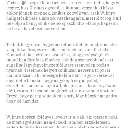
Várta, jöjjön végre K., aki azt írta, szereti, nem tudta, hogy is
lesz ez, hisz K. nincs egyedül, a faluban vesznek ki házat,
akkor jönnek-mennek, amikor kedvük van, csak W. Imre
hallgatózik bele a járatok visszhangjába, merről zörög, hull
felé olyan hang, amibe belekapaszkodva el tudja képzelni,
mi lesz a következő percekben.
Tudod, hogy olyan fegyelmezettnek kell lenned, mint aki a
világ titkát őrzi, és ezt soha senkinek nem árulhatod el,
K. mozdulatai, bőrének áramlása, ahogy szépségének
tudatában fürdött a fényben, minden szemrebbenés azt
sugallta: légy fegyelmezett! Mutass szenvtelen pofát a
nyárnak, érzelmek helyett cinikusan nevess a tripurai
maharadzsán, aki felesége halála után Tagore verseivel
enyhítette bánatát. Légy nagyképű és gúnyolódj a
szerelmen, mikor a hajón álltok hárman a kapitányi kabin
előtt, és a volt barátod megkérdezi, van-e valami köztetek.
Érezd, hogy pereg sejtenként a szív, légy büszke magadra,
hogy jól hazudsz.
W. Imre hosszú, fölényes levelet ír A-nak, aki tetszett neki,
de most egyáltalán nem érdekli, amiben érzékletesen
sejteti, hogy ha hazamegy, hogy fogja ölelni, és ezt elmeséli