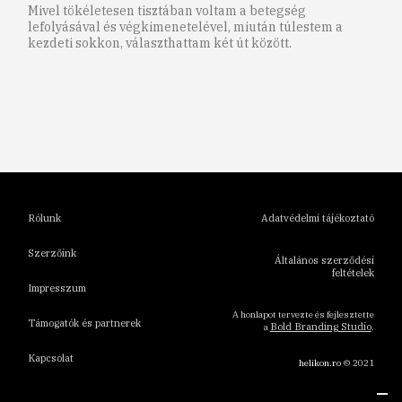
Mivel tökéletesen tisztában voltam a betegség
lefolyásával és végkimenetelével, miután túlestem a
kezdeti sokkon, választhattam két út között.
1
2
3
4
5
6
Rólunk
Adatvédelmi tájékoztató
Szerzőink
Általános szerződési
feltételek
Impresszum
A honlapot tervezte és fejlesztette
Támogatók és partnerek
Bold Branding Studio
a
.
Kapcsolat
helikon.ro
© 2021