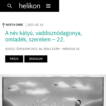
WIRTH IMRE
2022
.
05
.
10
.
A név kátyú, vaddisznódagonya,
omladék, szerelem – 22.
XXXIII. ÉVFOLYAM 2022. 06. (836.) SZÁM – MÁRCIUS 25.
PRÓZA
IRODALOM