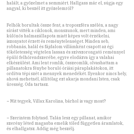
halált, a győzelmet a semmiért. Hallgass már el, súgja egy
angyal, ki beszél itt győzelemről?
Felhők borultak össze fent, a troposzféra szélén, a nagy
sírást vitték a ciklonok, monszunok, mert minden, ami
különös halmazállapota miatt képes volt érzékelni,
iszonyatot érzett és reménytelenséget. Minden seb,
robbanás, halál és fájdalom villámként csapott az égi
tökéletesség végtelen lassan és szívszorongató reménnyel
épülő felhőrendszerébe, egyre elodázva így a valahai
elkészülést. Ami lent romlik, összeomlik, olvashattam a
pillanatokra fénybe boruló óriási páraplakátokon, itt
ordítva tépi szét a mennyek menedékét. Ilyenkor nincs hely,
ahová mehetnél, állítólag ezt akarja mondani Isten, csak
üresség. Oda tartasz.
–
Mit tegyek, Villax Karolina, bárhol is vagy most?
–
Szerintem folytasd. Talán lesz egy pillanat, amikor
szerény léted magasba emelik tőled független áramlatok,
és elhallgatsz. Addig még beszélj.