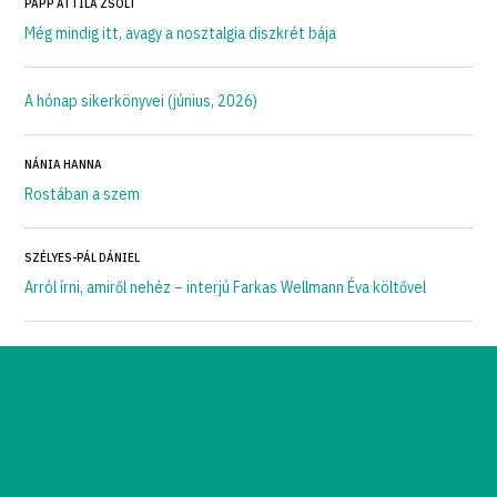
PAPP ATTILA ZSOLT
Még mindig itt, avagy a nosztalgia diszkrét bája
A hónap sikerkönyvei (június, 2026)
NÁNIA HANNA
Rostában a szem
SZÉLYES-PÁL DÁNIEL
Arról írni, amiről nehéz – interjú Farkas Wellmann Éva költővel