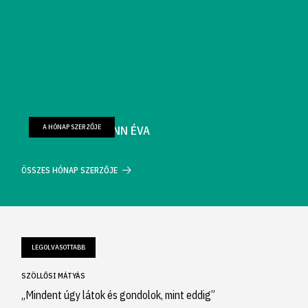
A HÓNAP SZERZŐJE
FARKAS WELLMANN ÉVA
ÖSSZES HÓNAP SZERZŐJE
LEGOLVASOTTABB
SZÖLLŐSI MÁTYÁS
„Mindent úgy látok és gondolok, mint eddig”