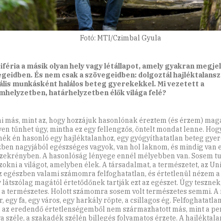
Fotó: MTI/Czimbal Gyula
iféria a másik olyan hely vagy létállapot, amely gyakran megjel
geidben. És nem csak a szövegeidben: dolgoztál hajléktalanszá
ális munkásként halálos beteg gyerekekkel. Mi vezetett a
helyzetben, határhelyzetben élők világa felé?
 más, mint az, hogy hozzájuk hasonlónak éreztem (és érzem) mag
en tűnhet úgy, mintha ez egy fellengzős, öntelt mondat lenne. Hog
nék én hasonló egy hajléktalanhoz, egy gyógyíthatatlan beteg gye
ben nagyjából egészséges vagyok, van hol laknom, és mindig van e
zekrényben. A hasonlóság lényege ennél mélyebben van. Sosem t
okni a világot, amelyben élek. A társadalmat, a természetet, az Un
z egészben valami számomra felfoghatatlan, és értetlenül nézem a 
 látszólag magától értetődőnek tartják ezt az egészet. Úgy tesznek
 a természetes. Holott számomra sosem volt természetes semmi. A
, egy fa, egy város, egy harkály röpte, a csillagos ég. Felfoghatatla
 az eredendő értetlenségemből nem származhatott más, mint a pe
ya széle, a szakadék szélén billegés folyamatos érzete. A hajléktala