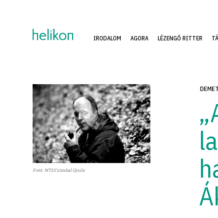
IRODALOM
AGORA
LÉZENGŐ RITTER
T
DEMET
„
l
h
Fotó: MTI/Czimbal Gyula
Á