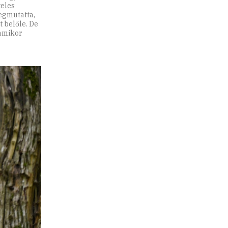
teles
egmutatta,
 belőle. De
 amikor