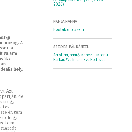
2026)
NÁNIA HANNA
Rostában a szem
űfaji
án mozog. A
SZÉLYES-PÁL DÁNIEL
ont, a
k valami
Arról írni, amiről nehéz – interjú
ssák a
Farkas Wellmann Éva költővel
san
deális hely,
et. Azt
 partján, de
asni úgy
et és
ersze én sem
zre, hogy
erekeim
m maradt