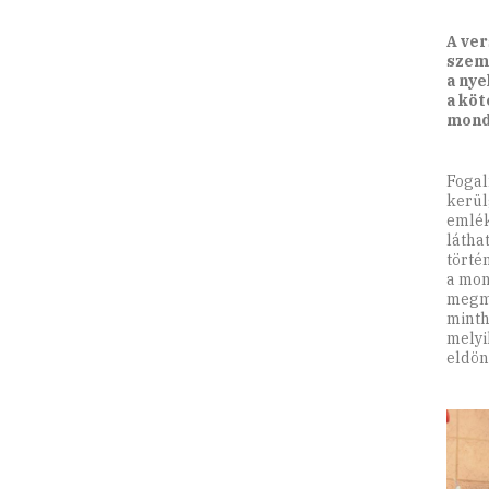
A ver
szemé
a nye
a köt
mond
Fogal
kerül
emlék
látha
törté
a mon
megma
minth
melyi
eldön