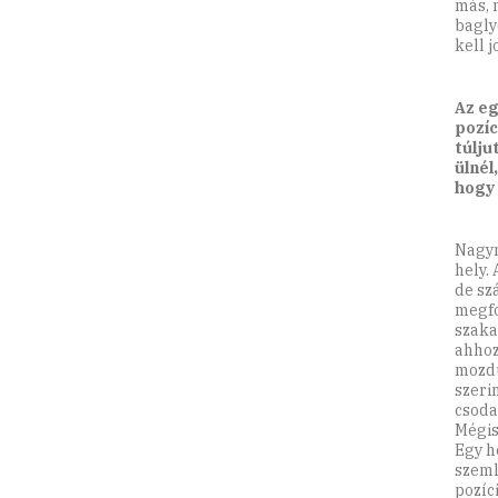
más, 
bagly
kell 
Az eg
pozíc
túlju
ülnél
hogy 
Nagym
hely.
de sz
megfor
szaka
ahhoz
mozdu
szeri
csoda
Mégis
Egy h
szeml
pozíc