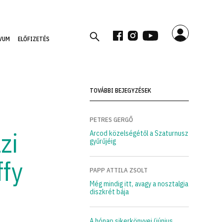
VUM
ELŐFIZETÉS
TOVÁBBI BEJEGYZÉSEK
PETRES GERGŐ
zi
Arcod közelségétől a Szaturnusz
gyűrűjéig
ffy
PAPP ATTILA ZSOLT
Még mindig itt, avagy a nosztalgia
diszkrét bája
A hónap sikerkönyvei (június,