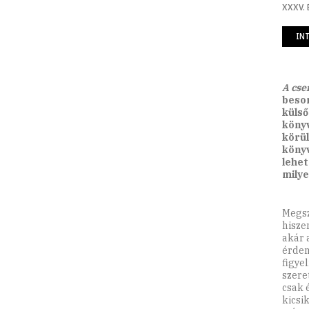
XXXV. 
IN
A cse
besor
külső
könyv
körül
könyv
lehet
milye
Megsz
hisze
akár 
érdem
figye
szere
csak 
kicsi