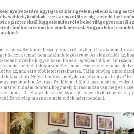
seid nyelvezetére egyfajta szikár figyelem jellemző, míg essz
lyesebbek, líraibbak – ez az esszétől versig terjedő tartomá
lvi regiszterektől függetlenül arról a belső világ­egyetemről s
eted címében a csend köreinek nevezel. Hogyan lehet csendet 
atokba?
mam sincs. Szoktunk beszélgetni erről olykor a barátaimmal, de a
getjük ezt a témát, nem találunk fogást rajta. Az alapkérdés az, ho
ezetes művekbe hogyan kerül be az a rejtélyes többlet, ami szem
tóan nem a mondatokban van. Mert nem a cselekmény, nem a helyz
net íve az, ami ezt a többletet tartalmazza. Talán tényleg a mondat
datokban hol? Melyik betűben, melyik írásjelben van elrejtve? Ez
gyarázhatatlan. Az írás közelében eltöltött lassan három évtized 
a már el tudnám dönteni, hogy melyik írásomban van meg ez a cse
kben nincs. De elképzelésem sincs arról, milyen kritériumok alap
teni. Ez tényleg misztikus, nem tudok mást mondani.