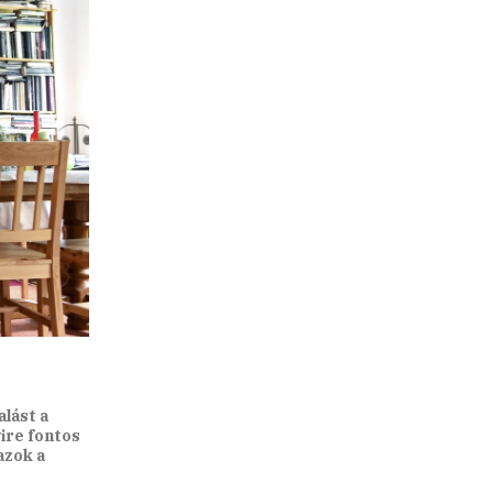
alást a
ire fontos
azok a