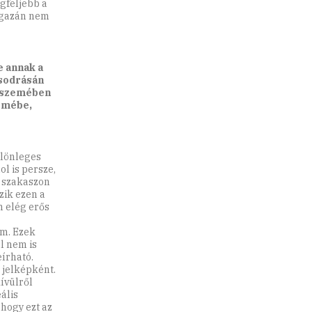
egfeljebb a
 igazán nem
e annak a
 sodrásán
ar szemében
zemébe,
ülönleges
l is persze,
s szakaszon
zik ezen a
m elég erős
ám. Ezek
l nem is
eírható.
jelképként.
ívülről
ális
 hogy ezt az