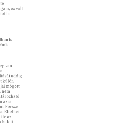
te
gam, ez volt
tott a
ban is
lünk
leg van
 a
itását addig
t külön-
ajai mögött
án nem
atározható
 az is
ni. Persze
. Eltelhet
i le az
 halott.