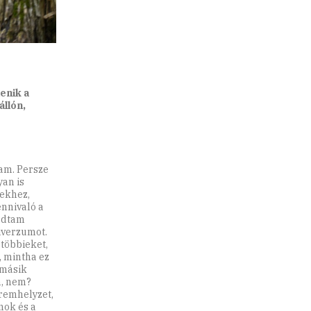
enik a
llón,
am. Persze
yan is
rekhez,
nnivaló a
udtam
iverzumot.
többieket,
, mintha ez
 másik
n, nem?
remhelyzet,
nok és a