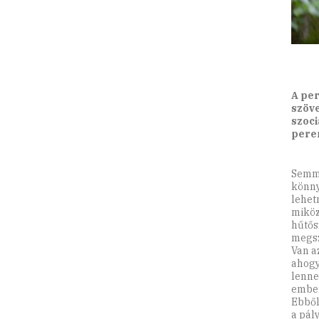
A per
szöve
szoci
perem
Semmi
könny
lehet
miköz
hűtős
megsz
Van a
ahogy
lenne
ember
Ebből
a pál