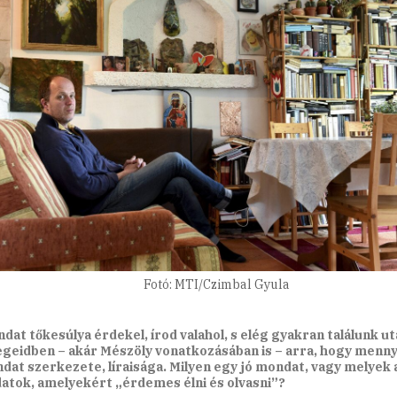
Fotó: MTI/Czimbal Gyula
dat tőkesúlya érdekel, írod valahol, s elég gyakran találunk ut
geidben – akár Mészöly vonatkozásában is – arra, hogy menny
dat szerkezete, líraisága. Milyen egy jó mondat, vagy melyek 
tok, amelyekért „érdemes élni és olvasni”?