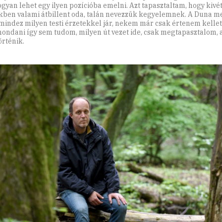
ogyan lehet egy ilyen pozícióba emelni. Azt tapasztaltam, hogy kivé
kben valami átbillent oda, talán nevezzük kegyelemnek. A Duna m
mindez milyen testi érzetekkel jár, nekem már csak értenem kellett
ndani így sem tudom, milyen út vezet ide, csak megtapasztalom,
rténik.