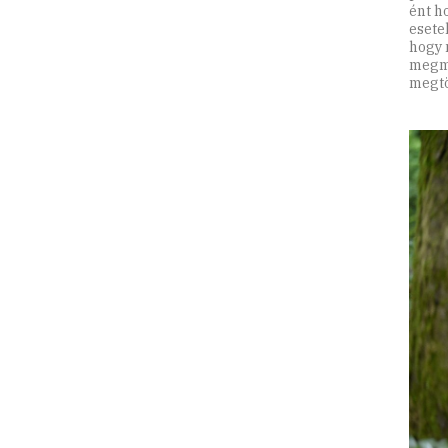
ént h
esete
hogy 
megmo
megtö