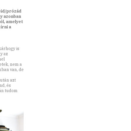
éid/prózád
ny azonban
zól, amelyet
írni a
kárhogy is
gy az
mel
etek, nem a
okban van, de
után azt
nd, és
ján tudom