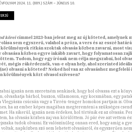
ÉVFOLYAM 2024. 11. (889.) SZÁM – JÚNIUS 10.
TERJÚ
nd körei
címmel 2023-ban jelent meg az új köteted, amelynek m
olása sem egyszerű, valahol a próza, a vers és az esszé határ
 körülmények ritkán szoktak olvasás közben zavarni, most visz
 olvasása közben egyre inkább zavart, hogy folyamatosan zajli
öttem. Tudom, hogy egy írónak nem célja megszabni, hol olva
ét, mégis rákérdeznék, van-e olyan hely, ahol szerinted ideáli
(ne) olvasni a köteted? Neked hol van az olvasáshoz megfelelő i
n körülmények közt olvasol szívesen?
abni igazán nem szeretném senkinek, hogy hol olvassa ezt a könyv
m, olvashatja bárhol, buszon, villamoson, egy kocsmában, egy patak
a Vlegyásza csúcsán vagy a Tirrén-tenger homokos partjain is. Olv
es, ha az ember képes magában megteremteni a szükséges csend
lmet. Ha sikerül, igazán nem érdekes, hol történik ez az olvasás. P
tem, ha olvasás közben zaj van körülöttem. Jó pár éve azt vettem és
éjszaka tudok olvasni. Ez valószínűleg onnan ered, hogy amíg a gy
k voltak, napközben szó sem lehetett olvasásról, és egyszerűen ne