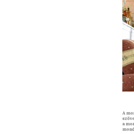
A mon
szöve
a mon
monda