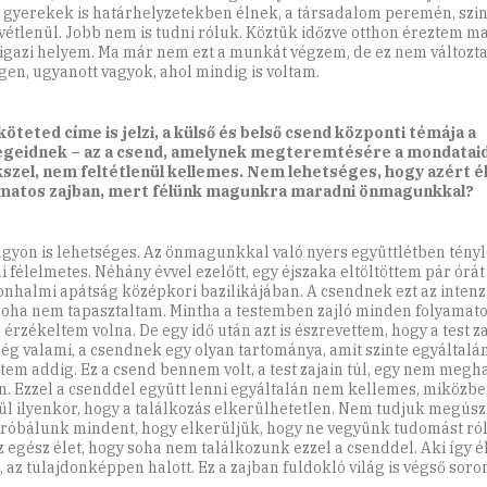
 gyerekek is határhelyzetekben élnek, a társadalom peremén, szin
vétlenül. Jobb nem is tudni róluk. Köztük időzve otthon éreztem ma
 igazi helyem. Ma már nem ezt a munkát végzem, de ez nem változta
gen, ugyanott vagyok, ahol mindig is voltam.
köteted címe is jelzi, a külső és belső csend központi témája a
geidnek – az a csend, amelynek megteremtésére a mondataid
szel, nem feltétlenül kellemes. Nem lehetséges, hogy azért é
amatos zajban, mert félünk magunkra maradni önmagunkkal?
agyon is lehetséges. Az önmagunkkal való nyers együttlétben tény
i félelmetes. Néhány évvel ezelőtt, egy éjszaka eltöltöttem pár órát
nhalmi apátság középkori bazilikájában. A csendnek ezt az intenz
oha nem tapasztaltam. Mintha a testemben zajló minden folyamato
 érzékeltem volna. De egy idő után azt is észrevettem, hogy a test z
ég valami, a csendnek egy olyan tartománya, amit szinte egyáltal
tem addig. Ez a csend bennem volt, a test zajain túl, egy nem megh
n. Ezzel a csenddel együtt lenni egyáltalán nem kellemes, miközben
ül ilyenkor, hogy a találkozás elkerülhetetlen. Nem tudjuk megúsz
óbálunk mindent, hogy elkerüljük, hogy ne vegyünk tudomást róla
z egész élet, hogy soha nem találkozunk ezzel a csenddel. Aki így él
, az tulajdonképpen halott. Ez a zajban fuldokló világ is végső soron