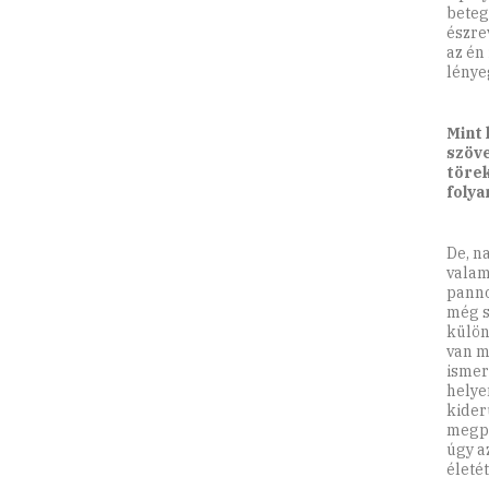
beteg
észre
az én
lénye
Mint 
szöve
törek
foly
De, n
valam
panno
még s
külön
van m
ismer
helye
kider
megpr
úgy a
életét