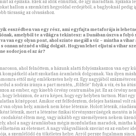
mint az éjszaka. Ezek az idők elmúltak, de így maradtam. Éjszaka l
okat hallom a szemközti hegyoldal erdejéből, a baglyoknál pedig
jobb társaság az olvasáshoz.
yik esszédben van egy rész, ami egyfajta metaforája is lehetn
iónak, amelyből te a világra tekintesz: a Dunában úszva a folyó
tva van egy olyan pont, ahol szinte megáll a víz – mintha a vih
, s onnan néznéd a világ dolgait. Hogyan lehet eljutni a vihar s
ne sodorjon el az ár?
aroson, ahol felnőttem, a házunk alatti folyószakaszon van egy k
 A kompátkelő alatt szokatlan áramlatok dolgoznak. Van ilyen másho
ámomra ettől még emlékezetes hely ez. Egy nagyjából százmétere
dul a sodrás iránya a part mentén, „fölfelé” folyik a víz, és ha átús
szon az ember, egy kisebb örvény centrumába jut. Ez az örvény ne
, hogy lehúzzon, de arra képes, hogy egy helyben tartson. Mint egy
latlan középpont. Amikor ezt felfedeztem, delejes hatással volt r
nt van olyan hely, aminek nem kéne léteznie. Holott létezik, ráadásu
ként létezik, mert a létezése fizikai törvényszerűségek mentén is l
 csodaként éltem meg, vagy inkább egy személyesen nekem üzenő 
ely, ahol a nagy áramlásban mégis mozdulatlan maradok, mintha k
élhetném az életemet. A nagy világvallások szerint ez az ember ide
iója, a szemlélődő én tökéletes helye. Arról persze fogalmam sincs,