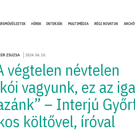
ÁRSMŰVÉSZETEK
HÍREK
INTERJÚK
MULTIMÉDIA
RÉGI ROVATOK
ARCHÍ
ER ZSUZSA
2024
.
06
.
10
.
A végtelen névtelen
akói vagyunk, ez az iga
azánk” – Interjú Győr
kos költővel, íróval