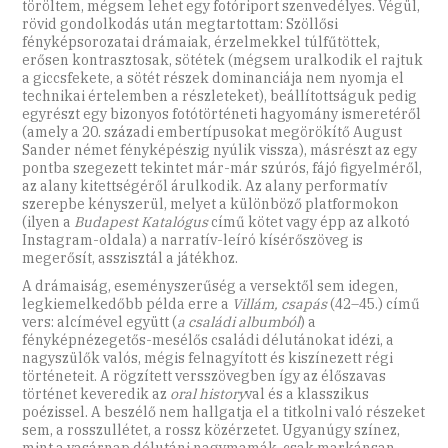
töröltem, mégsem lehet egy fotóriport szenvedélyes. Végül,
rövid gondolkodás után megtartottam: Szöllősi
fényképsorozatai drámaiak, érzelmekkel túlfűtöttek,
erősen kontrasztosak, sötétek (mégsem uralkodik el rajtuk
a giccsfekete, a sötét részek dominanciája nem nyomja el
technikai értelemben a részleteket), beállítottságuk pedig
egyrészt egy bizonyos fotótörténeti hagyomány ismeretéről
(amely a 20. századi embertípusokat megörökítő August
Sander német fényképészig nyúlik vissza), másrészt az egy
pontba szegezett tekintet már-már szúrós, fájó figyelméről,
az alany kitettségéről árulkodik. Az alany performatív
szerepbe kényszerül, melyet a különböző platformokon
(ilyen a
Budapest Katalógus
című kötet vagy épp az alkotó
Instagram-oldala) a narratív-leíró kísérőszöveg is
megerősít, asszisztál a játékhoz.
A drámaiság, eseményszerűség a versektől sem idegen,
legkiemelkedőbb példa erre a
Villám, csapás
(42–45.) című
vers: alcímével együtt (
a családi albumból
) a
fényképnézegetős-mesélős családi délutánokat idézi, a
nagyszülők valós, mégis felnagyított és kiszínezett régi
történeteit. A rögzített versszövegben így az élőszavas
történet keveredik az
oral history
val és a klasszikus
poézissel. A beszélő nem hallgatja el a titkolni való részeket
sem, a rosszullétet, a rossz közérzetet. Ugyanúgy színez,
mint a vasárnap délutáni nagymamák, csak markánsan