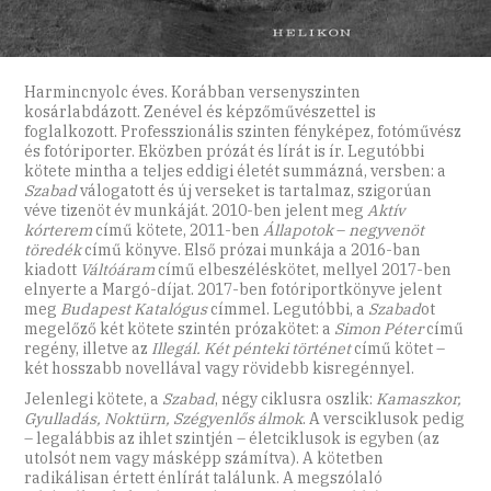
Harmincnyolc éves. Korábban versenyszinten
kosárlabdázott. Zenével és képzőművészettel is
foglalkozott. Professzionális szinten fényképez, fotóművész
és fotóriporter. Eközben prózát és lírát is ír. Legutóbbi
kötete mintha a teljes eddigi életét summázná, versben: a
Szabad
válogatott és új verseket is tartalmaz, szigorúan
véve tizenöt év munkáját. 2010-ben jelent meg
Aktív
kórterem
című kötete, 2011-ben
Állapotok
–
negyvenöt
töredék
című könyve. Első prózai munkája a 2016-ban
kiadott
Váltóáram
című elbeszéléskötet, mellyel 2017-ben
elnyerte a Margó-díjat. 2017-ben fotóriportkönyve jelent
meg
Budapest Katalógus
címmel. Legutóbbi, a
Szabad
ot
megelőző két kötete szintén prózakötet: a
Simon Péter
című
regény, illetve az
Illegál. Két pénteki történet
című kötet –
két hosszabb novellával vagy rövidebb kisregénnyel.
Jelenlegi kötete, a
Szabad
, négy ciklusra oszlik:
Kamaszkor,
Gyulladás, Noktürn, Szégyenlős álmok
. A versciklusok pedig
– legalábbis az ihlet szintjén – életciklusok is egyben (az
utolsót nem vagy másképp számítva). A kötetben
radikálisan értett énlírát találunk. A megszólaló