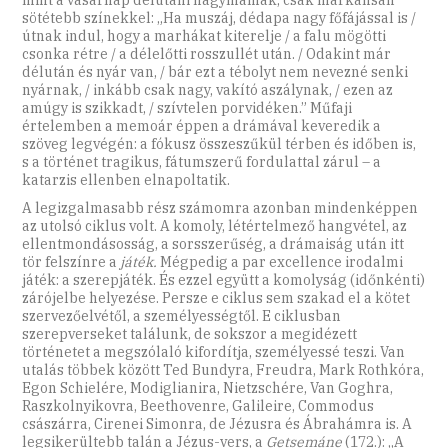
sötétebb színekkel: „Ha muszáj, dédapa nagy főfájással is /
útnak indul, hogy a marhákat kiterelje / a falu mögötti
csonka rétre / a délelőtti rosszullét után. / Odakint már
délután és nyár van, / bár ezt a tébolyt nem nevezné senki
nyárnak, / inkább csak nagy, vakító aszálynak, / ezen az
amúgy is szikkadt, / szívtelen porvidéken.” Műfaji
értelemben a memoár éppen a drámával keveredik a
szöveg legvégén: a fókusz összeszűkül térben és időben is,
s a történet tragikus, fátumszerű fordulattal zárul – a
katarzis ellenben elnapoltatik.
A legizgalmasabb rész számomra azonban mindenképpen
az utolsó ciklus volt. A komoly, létértelmező hangvétel, az
ellentmondásosság, a sorsszerűség, a drámaiság után itt
tör felszínre a
játék.
Mégpedig a par excellence irodalmi
játék: a szerepjáték. És ezzel együtt a komolyság (időnkénti)
zárójelbe helyezése. Persze e ciklus sem szakad el a kötet
szervezőelvétől, a személyességtől. E ciklusban
szerepverseket találunk, de sokszor a megidézett
történetet a megszólaló kifordítja, személyessé teszi. Van
utalás többek között Ted Bundyra, Freudra, Mark Rothkóra,
Egon Schielére, Modiglianira, Nietzschére, Van Goghra,
Raszkolnyikovra, Beethovenre, Galileire, Commodus
császárra, Cirenei Simonra, de Jézusra és Ábrahámra is. A
legsikerültebb talán a Jézus-vers, a
Getsemáne
(172.): „A