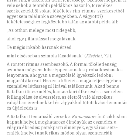
vele sehol: a fentebbi példákhoz hasonló, töredékes
szerkezetekből sokat, tökéletes rím-ritmus-szerkezetből
egyet sem találunk a szövegekben. A vágyott(?)
tökéletességhez legközelebb talán az alábbi példa áll:
„Az otthon melege most ridegebb,
ahol egy pillantással megaláznak.
Te mégis inkább harcnak érzed,
mint elsősorban szimpla lázadásnak” (
Kísérlet,
72.).
A rontott ritmus szembeszökő. A formai tökéletlenség
azonban mégsem hiba: éppen annak a próbálkozásnak a
lenyomata, ahogyan a megszólaló igyekszik ledobni
magáról álarcait. Hiszen a kötetet a maga teljességében
szemlélve létösszegző lírával találkozunk. Akad benne
fiatalkori öneszmélés, kamaszkori útkeresés, a szerelem
fellángolása és elvesztése, az életről való álsztoikus,
valójában érzelmekkel és vágyakkal fűtött kvázi-lemondás
és újjáéledés is.
A fiatalkort tematizáló versek a
Kamaszkor
című ciklusban
kapnak helyet, meghatározó élményük az eszmélés, a
világra ébredés: patakparti élmények, egy városi séta-
emlék (melyet anaforikus módon olyan szentenciák