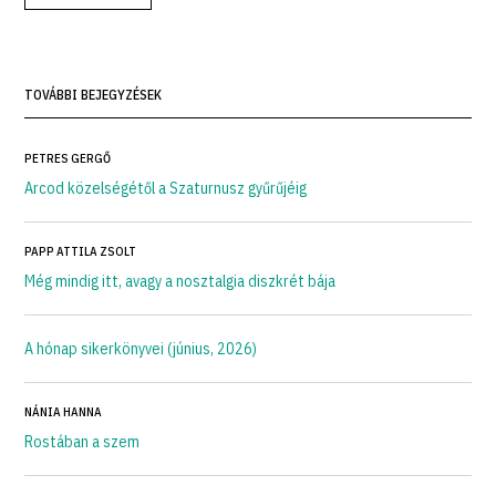
TOVÁBBI BEJEGYZÉSEK
PETRES GERGŐ
Arcod közelségétől a Szaturnusz gyűrűjéig
PAPP ATTILA ZSOLT
Még mindig itt, avagy a nosztalgia diszkrét bája
A hónap sikerkönyvei (június, 2026)
NÁNIA HANNA
Rostában a szem