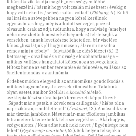
feltárulkozik, kiadja magát: „nem szégyen többé
megbeszélni / bármit hogy volt csalán mi sebzett / évekig s
hogy volt neked is / sebző csalán-voltad” (
Előhang,
6.). Költő
és lírai én a szövegekben nagyon közel kerülnek
egymáshoz, s hogy mégis alkotott szöveget, poézist
olvasunk, csak az adja tudtunkra, hogy a műviség (amelyet
néha nevezhetünk mesterkéltségnek is) fel-felsejlik a
versekben, annak levetkőzése lehetetlen, bár viselése
kínos: „hisz látjuk jól hogy nincsen / álarc mi ne volna
rémes mint a téboly” – folytatódik az előző idézet (6.). E
kettősség – önvallás és a műviség eldobhatatlansága –
mitikus-vallásos hangulatot kölcsönöz a szövegeknek.
Mítosz benne az ember teremtése és felnövése, vallásos az
önellentmondás, az antinómia.
Érdekes módon elegyedik az antinomikus gondolkodás a
mitikus hagyománnyal a versek ritmusában. Találunk
olyan esetet, amikor Szöllősi
A közelítő tél
első,
aszklepiádészi sorára hajazó természeti képpel kezd:
„Sápadt már a patak, a kövek sem csillognak, / hiába tűz a
nap szikáran, rendületlenül” (
Árokpart
, 13.). A második sor
már tisztán jambikus. Másutt már-már tökéletes jambikus
tetrameterek fedezhetők fel a szövegekben: „Akárhogy is,
szégyenletes. / Nem adhatunk neki nevet. / Egyénisége nem
lehet” (
Egyénisége nem lehet
, 62.). Sok helyen felsejlik a
tiszta rím, a tökéletes ütem lehetősége, Szöllősi mégsem él