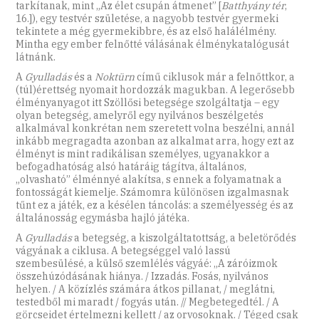
tarkítanak, mint „Az élet csupán átmenet” [
Batthyány tér
,
16.]), egy testvér születése, a nagyobb testvér gyermeki
tekintete a még gyermekibbre, és az első halálélmény.
Mintha egy ember felnőtté válásának élménykatalógusát
látnánk.
A
Gyulladás
és a
Noktürn
című ciklusok már a felnőttkor, a
(túl)érettség nyomait hordozzák magukban. A legerősebb
élményanyagot itt Szöllősi betegsége szolgáltatja – egy
olyan betegség, amelyről egy nyilvános beszélgetés
alkalmával konkrétan nem szeretett volna beszélni, annál
inkább megragadta azonban az alkalmat arra, hogy ezt az
élményt is mint radikálisan személyes, ugyanakkor a
befogadhatóság alsó határáig tágítva, általános,
„olvasható” élménnyé alakítsa, s ennek a folyamatnak a
fontosságát kiemelje. Számomra különösen izgalmasnak
tűnt ez a játék, ez a késélen táncolás: a személyesség és az
általánosság egymásba hajló játéka.
A
Gyulladás
a betegség, a kiszolgáltatottság, a beletörődés
vágyának a ciklusa. A betegséggel való lassú
szembesülésé, a külső szemlélés vágyáé: „A záróizmok
összehúzódásának hiánya. / Izzadás. Fosás, nyilvános
helyen. / A közízlés számára átkos pillanat, / meglátni,
testedből mi maradt / fogyás után. // Megbetegedtél. / A
görcseidet értelmezni kellett / az orvosoknak. / Téged csak