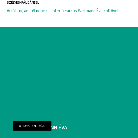
SZÉLYES-PÁL DÁNIEL
Arról írni, amiről nehéz – interjú Farkas Wellmann Éva költővel
A HÓNAP SZERZŐJE
FARKAS WELLMANN ÉVA