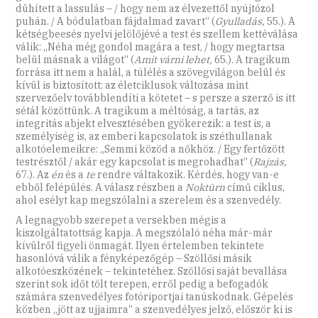
dühített a lassulás – / hogy nem az élvezettől nyújtózol
puhán. / A bódulatban fájdalmad zavart” (
Gyulladás,
55.). A
kétségbeesés nyelvi jelölőjévé a test és szellem kettéválása
válik: „Néha még gondol magára a test, / hogy megtartsa
belül másnak a világot” (
Amit várni lehet,
65.). A tragikum
forrása itt nem a halál, a túlélés a szövegvilágon belül és
kívül is biztosított: az életciklusok változása mint
szervezőelv továbblendíti a kötetet – s persze a szerző is itt
sétál közöttünk. A tragikum a méltóság, a tartás, az
integritás abjekt elvesztésében gyökerezik: a test is, a
személyiség is, az emberi kapcsolatok is széthullanak
alkotóelemeikre: „Semmi közöd a nőkhöz. / Egy fertőzött
testrésztől / akár egy kapcsolat is megrohadhat” (
Rajzás,
67.). Az
én
és a
te
rendre váltakozik. Kérdés, hogy van-e
ebből felépülés. A válasz részben a
Noktürn
című ciklus,
ahol esélyt kap megszólalni a szerelem és a szenvedély.
A legnagyobb szerepet a versekben mégis a
kiszolgáltatottság kapja. A megszólaló néha már-már
kívülről figyeli önmagát. Ilyen értelemben tekintete
hasonlóvá válik a fényképezőgép – Szöllősi másik
alkotóeszközének – tekintetéhez. Szöllősi saját bevallása
szerint sok időt tölt terepen, erről pedig a befogadók
számára szenvedélyes fotóriportjai tanúskodnak. Gépelés
közben „jött az ujjaimra” a szenvedélyes jelző, először ki is