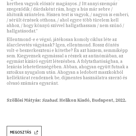
kertben vagyok először magányos. // Itt annyi szempár
szegeződik / dárdaként rám, hogy a hús már sebre /
áhítozik szüntelen. Hiszen test is vagyok, / nagyon is emberi,
/ sérült érzések otthona, / ahol egyre több türelem kell
ahhoz, / hogy könnyű szívvel hallgathassam / nem szűnő /
hallgatásodat.”
Ellentmond-e e végső, játékosan komoly ciklus léte az
álarclevetés vágyának? Igen, ellentmond. Rossz döntés
volt-e beszerkeszteni e kötetbe? Én azt hiszem, semmiképp
sem. Kiegyeznek egymással a részek az antinómiában, az
egymást kizáró együtt létezésben. A folytathatóságban, a
lezárás lehetetlenségében. Abban, ahogyan együtt futnak a
sztoikus nyugalom után. Ahogyan a ledobott maszkokból
kelléktárat rendeznek be, díjmentes használatra szerző és
olvasó számára egyaránt.
Szöllősi Mátyás:
Szabad.
Helikon Kiadó, Budapest, 2022.
MEGOSZTÁS