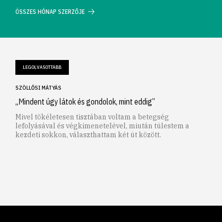
ÖSSZES HÓNAP SZERZŐJE
LEGOLVASOTTABB
SZÖLLŐSI MÁTYÁS
„Mindent úgy látok és gondolok, mint eddig”
Mivel tökéletesen tisztában voltam a betegség
lefolyásával és végkimenetelével, miután túlestem a
kezdeti sokkon, választhattam két út között.
1
2
3
4
5
6