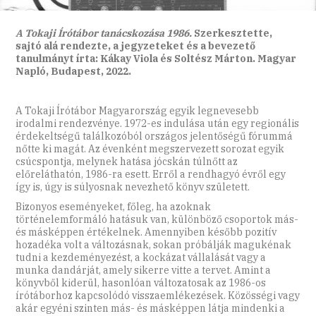
A Tokaji Írótábor tanácskozása 1986.
Szerkesztette,
sajtó alá rendezte, a jegyzeteket és a bevezető
tanulmányt írta: Kákay Viola és Sol­tész Márton. Magyar
Napló, Budapest, 2022.
A Tokaji Írótábor Magyarország egyik legnevesebb
irodalmi rendezvénye. 1972-es indulása után egy regionális
érdekeltségű találkozóból országos jelentőségű fórummá
nőtte ki magát. Az évenként megszervezett sorozat egyik
csúcspontja, melynek hatása jócskán túlnőtt az
előreláthatón, 1986-ra esett. Erről a rendhagyó évről egy
így is, úgy is súlyosnak nevezhető könyv született.
Bizonyos eseményeket, főleg, ha azoknak
történelemformáló hatásuk van, különböző csoportok más-
és másképpen értékelnek. Amennyiben később pozitív
hozadéka volt a változásnak, sokan próbálják magukénak
tudni a kezdeményezést, a kockázat vállalását vagy a
munka dandárját, amely sikerre vitte a tervet. Amint a
könyvből kiderül, hasonlóan változatosak az 1986-os
írótáborhoz kapcsolódó visszaemlékezések. Közösségi vagy
akár egyéni szinten más- és másképpen látja mindenki a