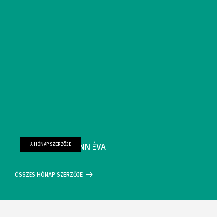
A HÓNAP SZERZŐJE
FARKAS WELLMANN ÉVA
ÖSSZES HÓNAP SZERZŐJE