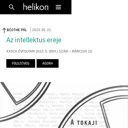
BÖJTHE PÁL
2023
.
05
.
22
.
Az intellektus ereje
XXXIV. ÉVFOLYAM 2023. 5. (859.) SZÁM – MÁRCIUS 10.
FÜLSZÖVEG
AGORA