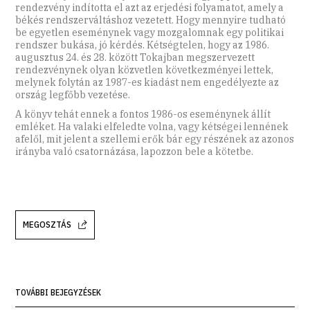
rendezvény indította el azt az erjedési folyamatot, amely a
békés rendszerváltáshoz vezetett. Hogy mennyire tudható
be egyetlen eseménynek vagy mozgalomnak egy politikai
rendszer bukása, jó kérdés. Kétségtelen, hogy az 1986.
augusztus 24. és 28. között Tokajban megszervezett
rendezvénynek olyan közvetlen következményei lettek,
melynek folytán az 1987-es kiadást nem engedélyezte az
ország legfőbb vezetése.
A könyv tehát ennek a fontos 1986-os eseménynek állít
emléket. Ha valaki elfeledte volna, vagy kétségei lennének
afelől, mit jelent a szellemi erők bár egy részének az azonos
irányba való csatornázása, lapozzon bele a kötetbe.
MEGOSZTÁS
TOVÁBBI BEJEGYZÉSEK