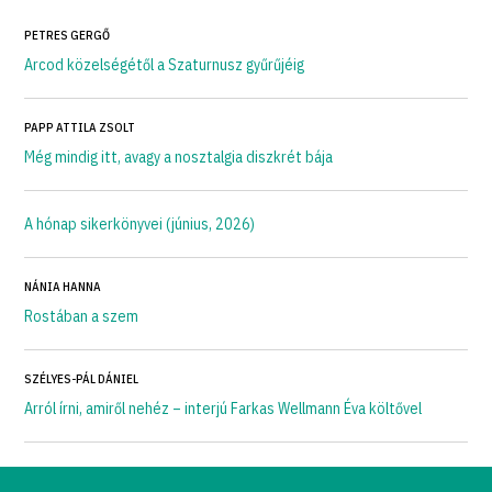
PETRES GERGŐ
Arcod közelségétől a Szaturnusz gyűrűjéig
PAPP ATTILA ZSOLT
Még mindig itt, avagy a nosztalgia diszkrét bája
A hónap sikerkönyvei (június, 2026)
NÁNIA HANNA
Rostában a szem
SZÉLYES-PÁL DÁNIEL
Arról írni, amiről nehéz – interjú Farkas Wellmann Éva költővel