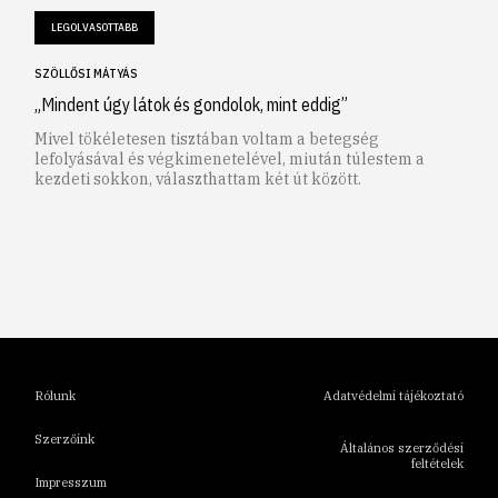
LEGOLVASOTTABB
SZÖLLŐSI MÁTYÁS
„Mindent úgy látok és gondolok, mint eddig”
Mivel tökéletesen tisztában voltam a betegség
lefolyásával és végkimenetelével, miután túlestem a
kezdeti sokkon, választhattam két út között.
1
2
3
4
5
6
Rólunk
Adatvédelmi tájékoztató
Szerzőink
Általános szerződési
feltételek
Impresszum