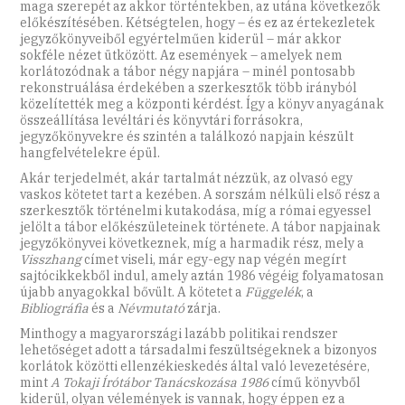
maga szerepét az akkor történtekben, az utána következők
előkészítésében. Kétségtelen, hogy – és ez az értekezletek
jegyzőkönyveiből egyértelműen kiderül – már akkor
sokféle nézet ütközött. Az események – amelyek nem
korlátozódnak a tábor négy napjára – minél pontosabb
rekonstruálása érdekében a szerkesztők több irányból
közelítették meg a központi kérdést. Így a könyv anyagának
összeállítása levéltári és könyvtári forrásokra,
jegyzőkönyvekre és szintén a találkozó napjain készült
hangfelvételekre épül.
Akár terjedelmét, akár tartalmát nézzük, az olvasó egy
vaskos kötetet tart a kezében. A sorszám nélküli első rész a
szerkesztők történelmi kutakodása, míg a római egyessel
jelölt a tábor előkészületeinek története. A tábor napjainak
jegyzőkönyvei következnek, míg a harmadik rész, mely a
Visszhang
címet viseli, már egy-egy nap végén megírt
sajtócikkekből indul, amely aztán 1986 végéig folyamatosan
újabb anyagokkal bővült. A kötetet a
Függelék
, a
Bibliográfia
és a
Névmutató
zárja.
Minthogy a magyarországi lazább politikai rendszer
lehetőséget adott a társadalmi feszültségeknek a bizonyos
korlátok közötti ellenzékieskedés által való levezetésére,
mint
A Tokaji Írótábor Tanácskozása 1986
című könyvből
kiderül, olyan vélemények is vannak, hogy éppen ez a