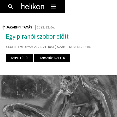
JAKABFFY TAMÁS
2022
.
12
.
06
.
Egy piranói szobor előtt
XXXIII. ÉVFOLYAM 2022. 21. (851.) SZÁM – NOVEMBER 10.
AMPLITÚDÓ
TÁRSMŰVÉSZETEK