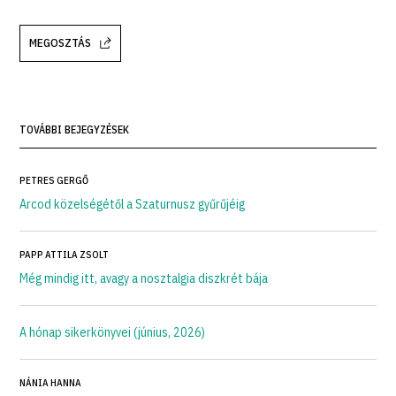
MEGOSZTÁS
TOVÁBBI BEJEGYZÉSEK
PETRES GERGŐ
Arcod közelségétől a Szaturnusz gyűrűjéig
PAPP ATTILA ZSOLT
Még mindig itt, avagy a nosztalgia diszkrét bája
A hónap sikerkönyvei (június, 2026)
NÁNIA HANNA