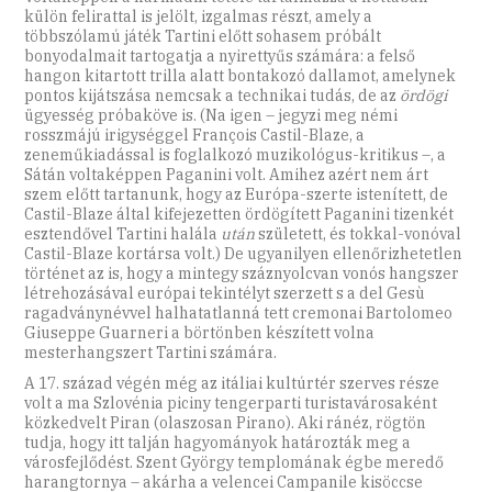
külön felirattal is jelölt, izgalmas részt, amely a
többszólamú játék Tartini előtt sohasem próbált
bonyodalmait tartogatja a nyirettyűs számára: a felső
hangon kitartott trilla alatt bontakozó dallamot, amelynek
pontos kijátszása nemcsak a technikai tudás, de az
ördögi
ügyesség próbaköve is. (Na igen – jegyzi meg némi
rosszmájú irigységgel François Castil-Blaze, a
zeneműkiadással is foglalkozó muzikológus-kritikus –, a
Sátán voltaképpen Paganini volt. Amihez azért nem árt
szem előtt tartanunk, hogy az Európa-szerte istenített, de
Castil-Blaze által kifejezetten ördögített Paganini tizenkét
esztendővel Tartini halála
után
született, és tokkal-vonóval
Castil-Blaze kortársa volt.) De ugyanilyen ellenőrizhetetlen
történet az is, hogy a mintegy száznyolcvan vonós hangszer
létrehozásával európai tekintélyt szerzett s a del Gesù
ragadványnévvel halhatatlanná tett cremonai Bartolomeo
Giuseppe Guarneri a börtönben készített volna
mesterhangszert Tartini számára.
A 17. század végén még az itáliai kultúrtér szerves része
volt a ma Szlovénia piciny tengerparti turistavárosaként
közkedvelt Piran (olaszosan Pirano). Aki ránéz, rögtön
tudja, hogy itt talján hagyományok határozták meg a
városfejlődést. Szent György templomának égbe meredő
harangtornya – akárha a velencei Campanile kisöccse