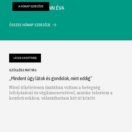
A HÓNAP SZERZŐJE
FARKAS WELLMANN ÉVA
ÖSSZES HÓNAP SZERZŐJE
LEGOLVASOTTABB
SZÖLLŐSI MÁTYÁS
„Mindent úgy látok és gondolok, mint eddig”
Mivel tökéletesen tisztában voltam a betegség
lefolyásával és végkimenetelével, miután túlestem a
kezdeti sokkon, választhattam két út között.
1
2
3
4
5
6