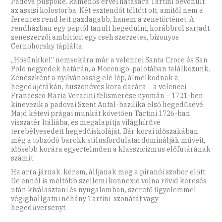
Padova püspöke. Rámenős érvei hatására Tartini bevonult
az assisi kolostorba. Két esztendőt töltött ott, amitől nem a
ferences rend lett gazdagabb, hanem a zenetörténet.
A
rendházban egy paptól tanult hegedülni,
korábbról sarjadt
zeneszerzői ambícióit egy cseh szerzetes, bizonyos
Cernohorsky táplálta.
„Hősünkkel” nemsokára már a velencei Santa Croce és San
Polo negyedek határán, a Mocenigo-palotában találkozunk.
Zenészként a nyilvánosság elé lép, álmélkodnak a
hegedűjétákán, huszonéves kora dacára – a velencei
Francesco Maria Veracini felismerése nyomán – 1721-ben
kinevezik a padovai Szent Antal-bazilika első hegedűsévé.
Majd kétévi prágai munkát követően Tartini 1726-ban
visszatér Itáliába, és megalapítja világhírűvé
terebélyesedett hegedűiskoláját. Bár korai időszakában
még a tobzódó barokk stílusfordulatai dominálják műveit,
idősebb korára egyértelműen a klasszicizmus előfutárának
számít.
Ha arra járnak, kérem, álljanak meg a piranói szobor előtt.
De ennél is méltóbb szellemi konnexió volna rövid keresés
után kiválasztani és nyugalomban, szerető figyelemmel
végighallgatni néhány Tartini-szo­nátát vagy -
hegedűversenyt.