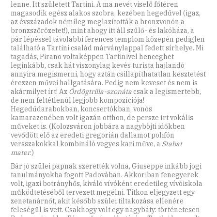
lenne. Itt született Tartini. A ma nevét viselő főtéren
magasodik egész alakos szobra, kezében hegedűvel (igaz,
az évszázadok némileg meglazították a bronzvonón a
bronzszőrözetet!), mint ahogy itt áll szülő- és lakóháza, a
pár lépéssel távolabbi ferences templom közepén pediglen
található a Tartini család márványlappal fedett sírhelye. Mi
tagadás, Pirano voltaképpen Tartinivel hen­ceghet
leginkább, csak hát viszonylag kevés turista hajlandó
annyira megismerni, hogy aztán csillapíthatatlan késztetést
érezzen művei hallgatására. Pedig nem keveset és nem is
akármilyet írt! Az
Ördögtrilla-szo­náta
csak a legismertebb,
de nem feltétlenül legjobb kompozíciója!
Hegedűdarabokban, koncsertókban, vonós
kamarazenében volt igazán otthon, de persze írt vokális
műveket is. (Kolozsváron jobbára a nagyböjti időkben
vevődött elő az eredeti gre­gorián dallamot polifón
versszakokkal kombináló vegyes kari műve, a
Stabat
mater
.)
Bár jó szülei papnak szerették volna, Giuseppe inkább jogi
tanulmányokba fogott Padovában. Akkoriban fenegyerek
volt, igazi botrányhős, kiváló vívóként eredetileg vívóiskola
működtetéséből tervezett megélni. Titkon eljegyzett egy
zenetanárnőt, akit később szülei tiltakozása ellenére
feleségül is vett. Csakhogy volt egy nagybáty: történetesen