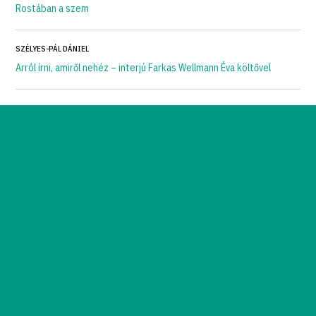
Rostában a szem
SZÉLYES-PÁL DÁNIEL
Arról írni, amiről nehéz – interjú Farkas Wellmann Éva költővel