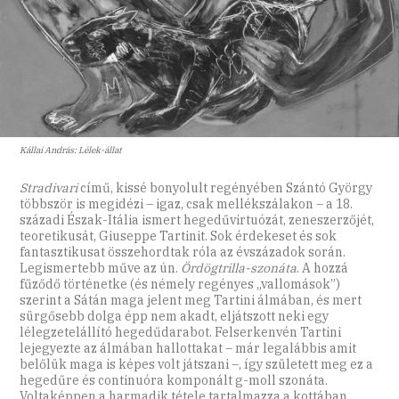
Kállai András: Lélek-állat
Stradivari
című, kissé bonyolult regényében Szántó György
többször is megidézi – igaz, csak mellékszálakon – a 18.
századi Észak-Itália ismert hegedűvirtuózát, zeneszerzőjét,
teoretikusát, Giuseppe Tartinit. Sok érdekeset és sok
fantasztikusat összehordtak róla az évszázadok során.
Legismertebb műve az ún.
Ördögtrilla-szonáta
. A hozzá
fűződő történetke (és némely regényes „vallomások”)
szerint a Sátán maga jelent meg Tartini álmában, és mert
sürgősebb dolga épp nem akadt, eljátszott neki egy
lélegzetelállító hegedűdarabot. Felserkenvén Tartini
lejegyezte az álmában hallottakat – már legalábbis amit
belőlük maga is képes volt játszani –, így született meg ez a
hegedűre és continuóra komponált g-moll szonáta.
Voltaképpen a harmadik tétele tartalmazza a kottában