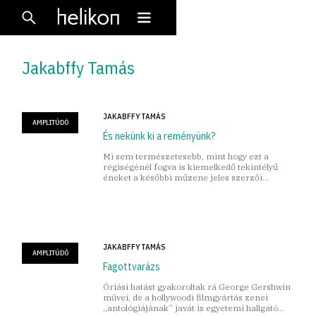
Jakabffy Tamás
JAKABFFY TAMÁS
AMPLITÚDÓ
És nekünk ki a reményünk?
Mi sem természetesebb, mint hogy ezt a
régiségénél fogva is kiemelkedő tekintélyű
éneket a későbbi műzene jeles szerzői
ugyancsak tollukra vették.
JAKABFFY TAMÁS
AMPLITÚDÓ
Fagottvarázs
Óriási hatást gyakoroltak rá George Gershwin
művei, de a hollywoodi filmgyártás zenei
„antológiájának” javát is egyetemi hallgató