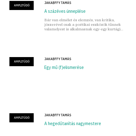
JAKABFFY TAMÁS
AMPLITÚDÓ
A százéves ünneplése
Bár van elmélet és elemzés, van kritika,
jószerével csak a poétikai eszközök tűnnek
valamelyest is alkalmasnak egy-egy kurtági
pillanat befogására.
JAKABFFY TAMÁS
AMPLITÚDÓ
Egy mű (f)elismerése
JAKABFFY TAMÁS
AMPLITÚDÓ
A hegedűtanítás nagymestere