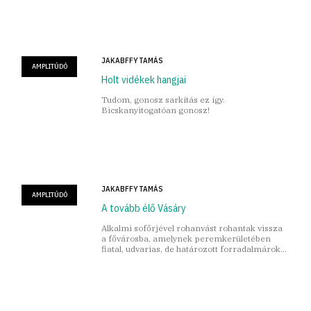
korában ismerte meg.
JAKABFFY TAMÁS
AMPLITÚDÓ
Holt vidékek hangjai
Tudom, gonosz sarkítás ez így.
Bicskanyitogatóan gonosz!
JAKABFFY TAMÁS
AMPLITÚDÓ
A tovább élő Vásáry
Alkalmi sofőrjével rohanvást rohantak vissza
a fővárosba, amelynek peremkerületében
fiatal, udvarias, de határozott forradalmárok
elkérték az autójukat.