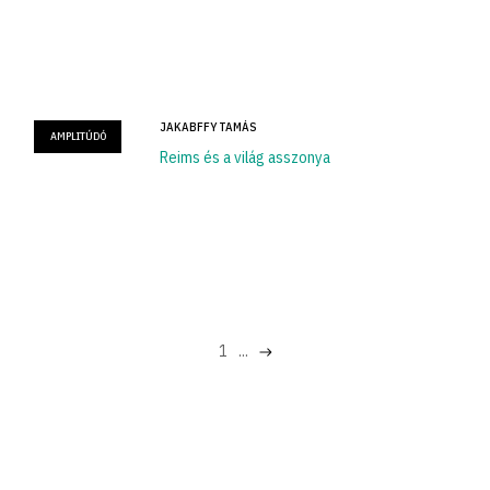
JAKABFFY TAMÁS
AMPLITÚDÓ
Reims és a világ asszonya
1
...