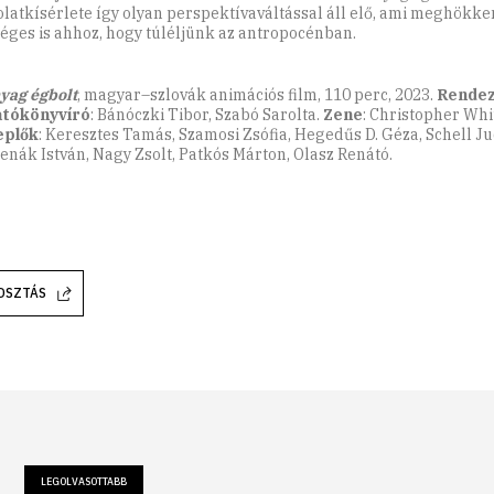
latkísérlete így olyan perspektívaváltással áll elő, ami meghökken
éges is ahhoz, hogy túléljünk az antropocénban.
ag égbolt
, magyar–szlovák animációs film, 110 perc, 2023.
Rendez
tókönyv­író
: Bánóczki Tibor, Szabó Sarolta.
Zene
: Christo­pher Whi
eplők
: Keresztes Tamás, Szamosi Zsófia, Hegedűs D. Géza, Schell Jud
nák István, Nagy Zsolt, Patkós Márton, Olasz Renátó.
OSZTÁS
LEGOLVASOTTABB