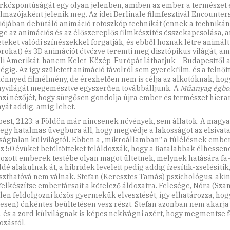
központúságát egy olyan jelenben, amiben az ember a természet 
lmazójaként jelenik meg. Az idei Berlinale filmfesztivál Encounter
iójában debütáló animáció rotoszkóp technikát (ennek a technikán
ge az animációs és az élőszereplős filmkészítés összekapcsolása, 
eteket valódi színészekkel forgatják, és ebből hoznak létre animált
rokat) és 3D animációt ötvözve teremti meg disztópikus világát, 
oli Amerikát, hanem Kelet-Közép-Európát láthatjuk – Budapesttől a
égig. Az így született animáció távolról sem gyerekfilm, és a felnő
önnyed filmélmény, de érezhetően nem is célja az alkotóknak, ho
nyvilágát megemésztve egyszerűen továbbálljunk. A
Műanyag égbo
nzi nézőjét, hogy sürgősen gondolja újra ember és természet hiera
nyát addig, amíg lehet.
est, 2123: a Földön már nincsenek növények, sem állatok. A magya
t egy hatalmas üvegbura áll, hogy megvédje a lakosságot az elsivat
ságtalan külvilágtól. Ebben a „mikroállamban” a túlélésnek embe
Az 50 évüket betöltötteket feláldozzák, hogy a fiatalabbak élhessen
dozott emberek testébe olyan magot ültetnek, melynek hatására f
ddé alakulnak át, a hibridek leveleit pedig addig ízesítik-zselésítik
szthatóvá nem válnak. Stefan (Keresztes Tamás) pszichológus, akin
felkészítse embertársait a kötelező áldozatra. Felesége, Nóra (Szam
len feldolgozni közös gyermekük elvesztését, így elhatározza, hogy
vesen) önkéntes beültetésen vesz részt. Stefan azonban nem akarj
, és a zord külvilágnak is képes nekivágni azért, hogy megmentse f
ozástól.