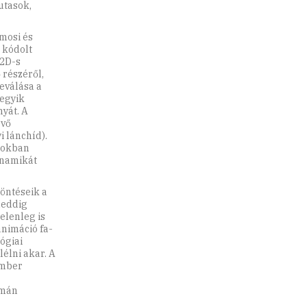
utasok,
mosi és
 kódolt
 2D-s
 részéről,
eválása a
egyik
yát. A
övő
i lánchíd).
atokban
inamikát
öntéseik a
-meddig
elenleg is
nimáció fa-
ógiai
élni akar. A
ember
umán