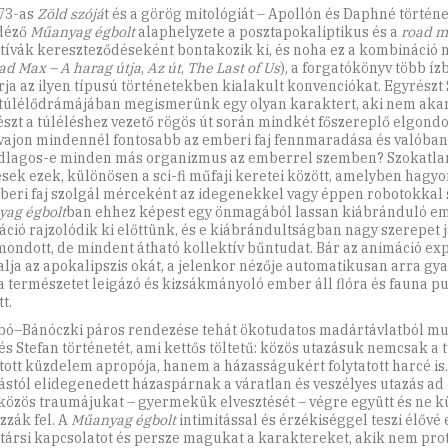
73-as
Zöld szójá
t és a görög mitológiát – Apollón és Daphné történet
déző
Műanyag égbolt
alaphelyzete a posztapokaliptikus és a
road m
tívák kereszteződéseként bontakozik ki, és noha ez a kombináció 
d Max – A harag útja
,
Az út
,
The Last of Us
), a forgatókönyv több íz
írja az ilyen típusú történetekben kialakult konvenciókat. Egyrészt 
túlélődrámájában megismerünk egy olyan karaktert, aki nem akar 
szt a túléléshez vezető rögös út során mindkét főszereplő elgondo
vajon mindennél fontosabb az emberi faj fennmaradása és valóban
lagos-e minden más organizmus az emberrel szemben? Szokatla
sek ezek, különösen a sci-fi műfaji keretei között, amelyben hag
beri faj szolgál mérceként az idegenekkel vagy éppen robotokkal
ag égbolt
ban ehhez képest egy önmagából lassan kiábránduló e
záció rajzolódik ki előttünk, és e kiábrándultságban nagy szerepet j
ondott, de mindent átható kollektív bűntudat. Bár az animáció ex
alja az apokalipszis okát, a jelenkor nézője automatikusan arra gy
a természetet leigázó és kizsákmányoló ember áll flóra és fauna p
t.
bó–Bánóczki páros rendezése tehát ökotudatos madártávlatból mu
és Stefan történetét, ami kettős töltetű: közös utazásuk nemcsak a 
atott küzdelem apropója, hanem a házasságukért folytatott harcé is.
stól elidegenedett házaspárnak a váratlan és veszélyes utazás ad e
közös traumájukat – gyermekük elvesztését – végre együtt és ne 
zzák fel. A
Műanyag égbolt
intimitással és érzékiséggel teszi élővé 
társi kapcsolatot és persze magukat a karaktereket, akik nem pro