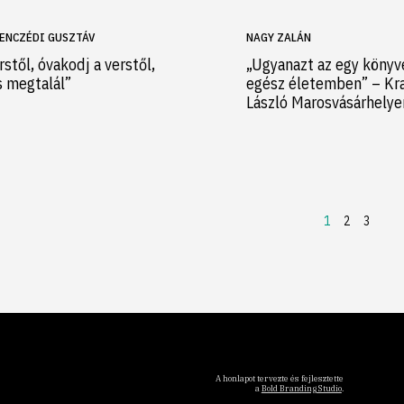
ENCZÉDI GUSZTÁV
NAGY ZALÁN
rstől, óvakodj a verstől,
„Ugyanazt az egy könyv
s megtalál”
egész életemben” – Kr
László Marosvásárhely
1
2
3
A honlapot tervezte és fejlesztette
a
Bold Branding Studio
.