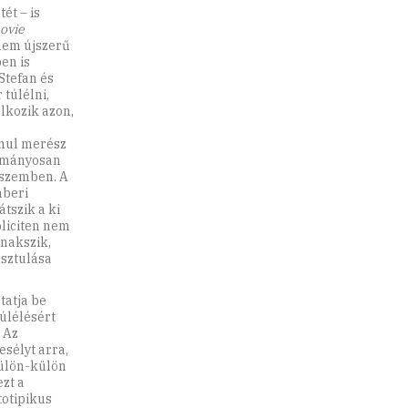
ét – is
ovie
nem újszerű
ben is
Stefan és
túlélni,
lkozik azon,
nul merész
yományosan
 szemben. A
mberi
átszik a ki
pliciten nem
anakszik,
usztulása
tatja be
túlélésért
 Az
sélyt arra,
külön-külön
ezt a
totipikus