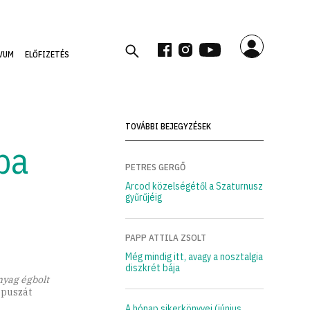
VUM
ELŐFIZETÉS
TOVÁBBI BEJEGYZÉSEK
ba
PETRES GERGŐ
Arcod közelségétől a Szaturnusz
gyűrűjéig
PAPP ATTILA ZSOLT
Még mindig itt, avagy a nosztalgia
diszkrét bája
yag égbolt
rpuszát
A hónap sikerkönyvei (június,