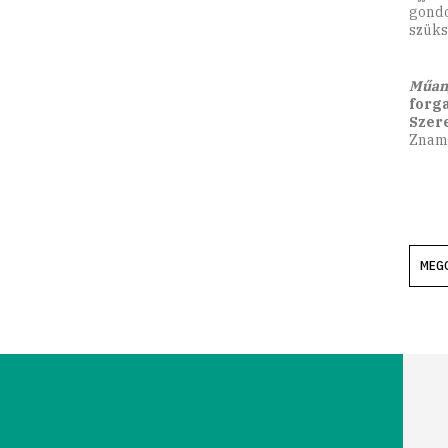
gondo
szüks
Műany
forga
Szer
Zname
MEG