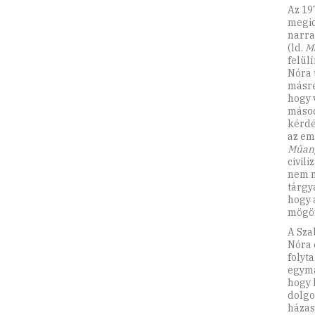
Az 19
megi
narra
(ld.
Ma
felül
Nóra 
másré
hogy 
másod
kérdé
az em
Műany
civili
nem m
tárgy
hogy 
mögöt
A Sza
Nóra 
folyt
egymá
hogy 
dolgo
házas