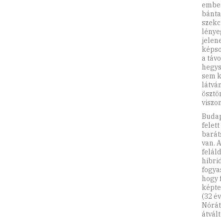
ember
bánta
szekc
lénye
jelen
képso
a táv
hegys
sem k
látvá
ösztö
viszo
Budap
felet
barát
van. 
felál
hibri
fogya
hogy 
képte
(32 é
Nórát
átvált