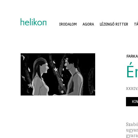
IRODALOM
AGORA
LÉZENGŐ RITTER
T
FARKA
É
XXXIV.
KI
Szabó
ugyan
gyara