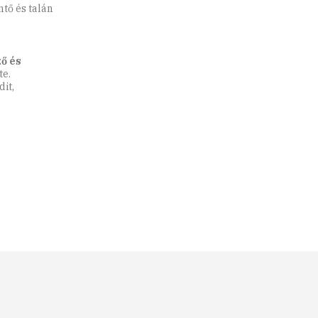
tő és talán
ő és
te.
it,