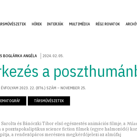
ÁRSMŰVÉSZETEK
HÍREK
INTERJÚK
MULTIMÉDIA
RÉGI ROVATOK
ARCHÍ
S BOGLÁRKA ANGÉLA
2024
.
02
.
05
.
rkezés a poszthumán
 ÉVFOLYAM 2023. 22. (876.) SZÁM – NOVEMBER 25.
NEMATOGRÁF
TÁRSMŰVÉSZETEK
 Sarolta és Bánóczki Tibor első egészestés animációs filmje, a
Műan
 a posztapokaliptikus science fiction filmek (egyre halmozódó) ko
pítja, a rendezőpáros merészen megkérdőjelezi az alműfaj