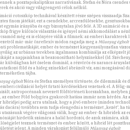
 ennek a posztapokaliptikus narratívának. Stefan és Nóra csendes 
erek és akció vagy világrengető célok nélkül.
imáció rotoszkóp technikával készített része szépen visszaadja Sza
ztes finom játékát, ezt a csendekbe, arcrezdülésekbe, gesztusokba
st egymás irányába és egy bizonytalan jövő felé. A 3D animáció és a
zkóp frigye különös választás és igényel némi akkomodálást a néző
rcsamód még ez is előnyére válik a filmnek: az emberi karakterek l
ezetről már-már önreflexív módon ragadja meg a
Műanyag égbolt
nti problematikáját, ember és természet kiegyensúlyozatlan viszon
nyvilág az urbánus terekben izgalmasan kombinálja az elképzelt j
tikáját a napjainkban is beazonosítható helyszínekkel (ld. Szécheny
ár külvilágban két őselem dominál, a rézvörös és narancs árnyal
tatkozó föld és a hideg színekkel ábrázolt víz, ami mozgásával d
a terméketlen tájba.
nyag égbolt
Nóra és Stefan személyes története, de dilemmáik és d
s emberi civilizáció helyét firtató kérdésekhez vezetnek el. A félig
izált, antropocénnak nevezett földtörténeti korszakban, melyben j
, az ember Föld bolygóra gyakorolt hatása immár nem kérdés. Az a
 hibridjei pedig arra utalnak, hogy a jövő embere (minden technol
ás dacára) továbbra sem tudja elengedni a természet „kezét”, ha túl
s utazásunk végére világossá válik, hogy az ember-fa hibridek az 
óniáját hirdetők számára a halál hordozói, de azok számára, akik
lőségjelet tesznek természet és ember között, a hibrid lét poszth
zületést jelent. A minden várakozást felülmúló
Műanyag égbolt