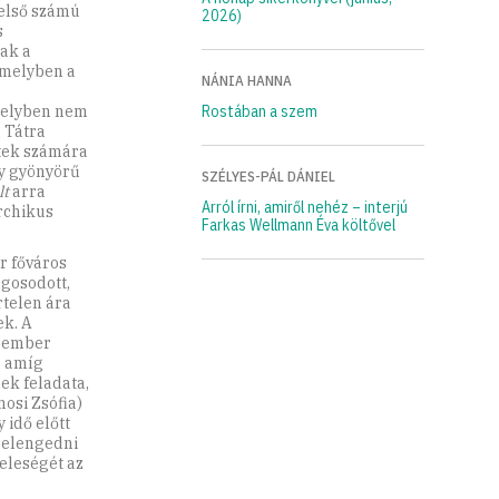
első számú
2026)
s
ak a
amelyben a
NÁNIA HANNA
amelyben nem
Rostában a szem
 Tátra
ttek számára
gy gyönyörű
SZÉLYES-PÁL DÁNIEL
lt
arra
Arról írni, amiről nehéz – interjú
rchikus
Farkas Wellmann Éva költővel
r főváros
agosodott,
rtelen ára
ek. A
a-ember
, amíg
ek feladata,
osi Zsófia)
 idő előtt
a elengedni
eleségét az