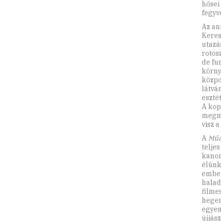
hősei
fegyv
Az an
Keres
utazá
rotos
de fu
körny
közpo
látvá
eszté
A kop
megmu
visz 
A
Műa
telje
kanon
élünk
ember
halad
filme
hegem
egyen
újjás