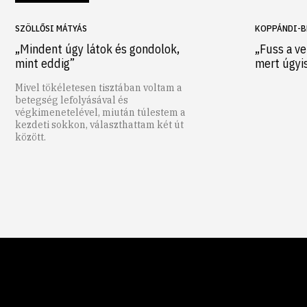
SZÖLLŐSI MÁTYÁS
KOPPÁNDI-B
„Mindent úgy látok és gondolok,
„Fuss a ve
mint eddig”
mert úgyi
Mivel tökéletesen tisztában voltam a
betegség lefolyásával és
végkimenetelével, miután túlestem a
kezdeti sokkon, választhattam két út
között.