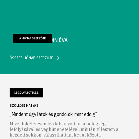
A HÓNAP SZERZŐJE
FARKAS WELLMANN ÉVA
ÖSSZES HÓNAP SZERZŐJE
LEGOLVASOTTABB
SZÖLLŐSI MÁTYÁS
„Mindent úgy látok és gondolok, mint eddig”
Mivel tökéletesen tisztában voltam a betegség
lefolyásával és végkimenetelével, miután túlestem a
kezdeti sokkon, választhattam két út között.