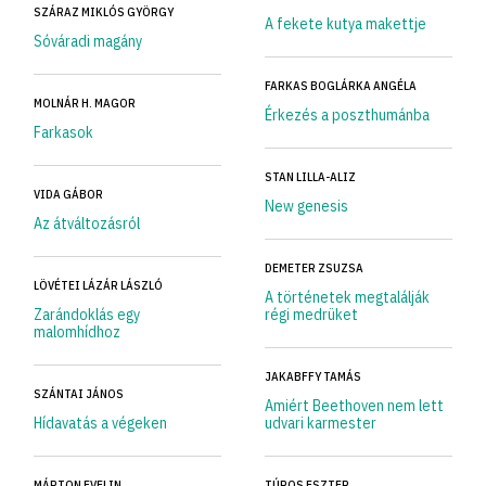
SZÁRAZ MIKLÓS GYÖRGY
A fekete kutya makettje
Sóváradi magány
FARKAS BOGLÁRKA ANGÉLA
MOLNÁR H. MAGOR
Érkezés a poszthumánba
Farkasok
STAN LILLA-ALIZ
VIDA GÁBOR
New genesis
Az átváltozásról
DEMETER ZSUZSA
LÖVÉTEI LÁZÁR LÁSZLÓ
A történetek megtalálják
Zarándoklás egy
régi medrüket
malomhídhoz
JAKABFFY TAMÁS
SZÁNTAI JÁNOS
Amiért Beethoven nem lett
Hídavatás a végeken
udvari karmester
MÁRTON EVELIN
TÚROS ESZTER