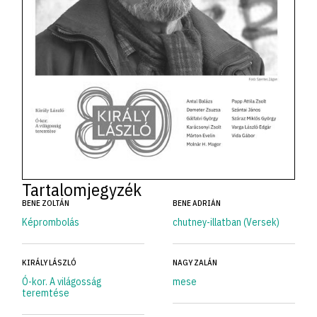
Tartalomjegyzék
BENE ZOLTÁN
BENE ADRIÁN
Képrombolás
chutney-illatban (Versek)
KIRÁLY LÁSZLÓ
NAGY ZALÁN
Ó-kor. A világosság
mese
teremtése