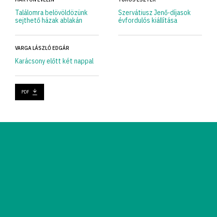
Találomra belövöldözünk
Szervátiusz Jenő-díjasok
sejthető házak ablakán
évfordulós kiállítása
VARGA LÁSZLÓ EDGÁR
Karácsony előtt két nappal
PDF