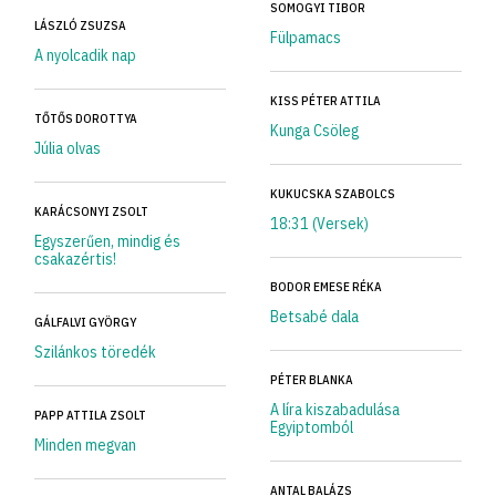
SOMOGYI TIBOR
LÁSZLÓ ZSUZSA
Fülpamacs
A nyolcadik nap
KISS PÉTER ATTILA
TŐTŐS DOROTTYA
Kunga Csöleg
Júlia olvas
KUKUCSKA SZABOLCS
KARÁCSONYI ZSOLT
18:31 (Versek)
Egyszerűen, mindig és
csakazértis!
BODOR EMESE RÉKA
Betsabé dala
GÁLFALVI GYÖRGY
Szilánkos töredék
PÉTER BLANKA
A líra kiszabadulása
PAPP ATTILA ZSOLT
Egyiptomból
Minden megvan
ANTAL BALÁZS