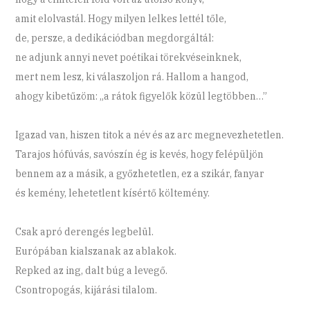
amit elolvastál. Hogy milyen lelkes lettél tőle,
de, persze, a dedikációdban megdorgáltál:
ne adjunk annyi nevet poétikai törekvéseinknek,
mert nem lesz, ki válaszoljon rá. Hallom a hangod,
ahogy kibetűzöm: „a rátok figyelők közül legtöbben…”
Igazad van, hiszen titok a név és az arc megnevezhetetlen.
Tarajos hófúvás, savószín ég is kevés, hogy felépüljön
bennem az a másik, a győzhetetlen, ez a szikár, fanyar
és kemény, lehetetlent kísértő költemény.
Csak apró derengés legbelül.
Európában kialszanak az ablakok.
Repked az ing, dalt búg a levegő.
Csontropogás, kijárási tilalom.