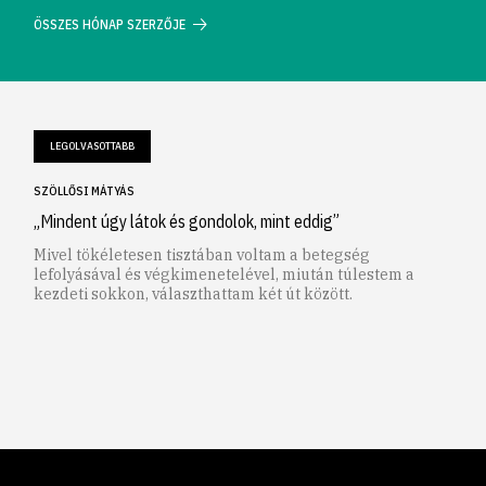
ÖSSZES HÓNAP SZERZŐJE
LEGOLVASOTTABB
SZÖLLŐSI MÁTYÁS
„Mindent úgy látok és gondolok, mint eddig”
Mivel tökéletesen tisztában voltam a betegség
lefolyásával és végkimenetelével, miután túlestem a
kezdeti sokkon, választhattam két út között.
1
2
3
4
5
6