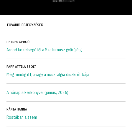
TOVÁBBI BEJEGYZÉSEK
PETRES GERGŐ
Arcod közelségétől a Szaturnusz gyűrűjéig
PAPP ATTILA ZSOLT
Még mindig itt, avagy a nosztalgia diszkrét bája
A hónap sikerkönyvei (június, 2026)
NÁNIA HANNA
Rostában a szem