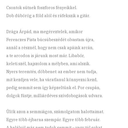
Csontok sütnek foszforos fényeikkel.
Dob dübörög a föld alól és ráfekszik a gitár.
Drága Árpád, ma megéreztelek, amikor
Ferenczes Pista búcsúbeszédét olvastam újra,
annál a résznél, hogy nem csak apáink arcán,
a te arcodon is járunk most már. Libabőr,
keleti szél, hajszolom a mélyben, ami alszik.
Nyers teremtés, döbbenet: az ember nem tudja,
mit kezdjen vele, ha váratlanul könnyezni kezd,
pedig semmit sem így képzeltünk el. Por csupán,
dolgok füstje, milliárdéves szívdobogások udvara.
Ülök azon a semmiágon, számolgatom halottaimat.
Egyre több éjbarna szempár. Egyre több február.
A halálról már nem tudok semmit – vagy túl sokat,