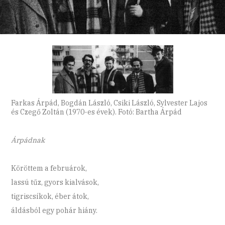
Farkas Árpád, Bogdán László, Csiki László, Sylvester Lajos
és Czegő Zoltán (1970-es évek). Fotó: Bartha Árpád
Árpádnak
Köröttem a februárok,
lassú tűz, gyors kialvások,
tigriscsíkok, éber átok,
áldásból egy pohár hiány.