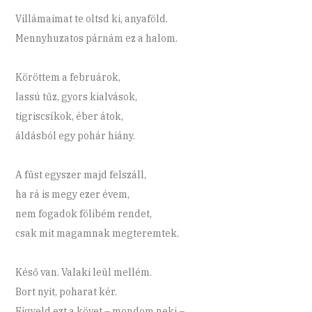
Villámaimat te oltsd ki, anyaföld.
Mennyhuzatos párnám ez a halom.
Köröttem a februárok,
lassú tűz, gyors kialvások,
tigriscsíkok, éber átok,
áldásból egy pohár hiány.
A füst egyszer majd felszáll,
ha rá is megy ezer évem,
nem fogadok fölibém rendet,
csak mit magamnak megteremtek.
Késő van. Valaki leül mellém.
Bort nyit, poharat kér.
Figyeld ezt a követ – mondom neki –,