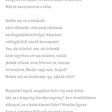
Milyen iszonyatos az a béke.
Befele süt ez a telehold,
ahol villámlik: cédrusok cikáznak,
az idegpályákon bolygó káprázat,
csillagködök űznek harangszót.
Van, aki elindul, van, aki érkezik,
keze ügyében ott van minden, valaki
játszik velünk: nem február ez, hanem
történelem. Madár vagy már, Árpád?
Nehéz volt az átváltozás, így, újhold előtt?
Megtalált téged, magához ölelt, rég nem látott
fiát, az a lengeteg hársfarengeteg? Az a véraláfutásos
alkonyat, az a határátmosó folyó? Mondta Ágnes,
hogy a címtelen föld volt az utolsó könyv,