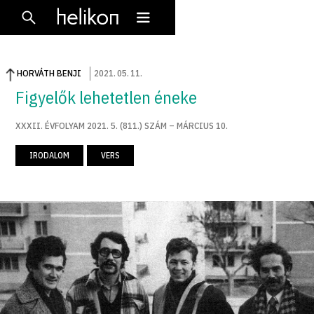
HORVÁTH BENJI
2021
.
05
.
11
.
Figyelők lehetetlen éneke
XXXII. ÉVFOLYAM 2021. 5. (811.) SZÁM – MÁRCIUS 10.
IRODALOM
VERS