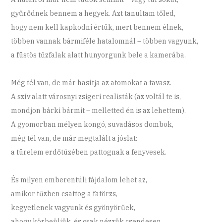
gyűrődnek bennem a hegyek. Azt tanultam tőled,
hogy nem kell kapkodni értük, mert bennem élnek,
többen vannak bármiféle hatalomnál – többen vagyunk,
a füstös tűzfalak alatt hunyorgunk bele a kamerába.
Még tél van, de már hasítja az atomokat a tavasz.
A szív alatt városnyi zsigeri realisták (az voltál te is,
mondjon bárki bármit – melletted én is az lehettem).
A gyomorban mélyen kongó, suvadásos dombok,
még tél van, de már megtalált a jóslat:
a türelem erdőtüzében pattognak a fenyvesek.
És milyen emberentúli fájdalom lehet az,
amikor tűzben csattog a fatörzs,
kegyetlenek vagyunk és gyönyörűek,
ahogy körbeüljük, és csak nézzük csendesen.