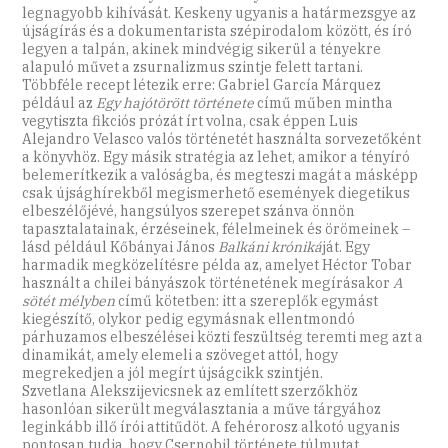
legnagyobb kihívását. Keskeny ugyanis a határmezsgye az
újságírás és a dokumentarista szépirodalom között, és író
legyen a talpán, akinek mindvégig sikerül a tényekre
alapuló művet a zsurnalizmus szintje felett tartani.
Többféle recept létezik erre: Gabriel García Márquez
például az
Egy hajótörött története
című műben mintha
vegytiszta fikciós prózát írt volna, csak éppen Luis
Alejandro Velasco valós történetét használta sorvezetőként
a könyvhöz. Egy másik stratégia az lehet, amikor a tényíró
belemerítkezik a valóságba, és megteszi magát a másképp
csak újsághírekből megismerhető események diegetikus
elbeszélőjévé, hangsúlyos szerepet szánva önnön
tapasztalatainak, érzéseinek, félelmeinek és örömeinek –
lásd például Kőbányai János
Balkáni króniká
ját. Egy
harmadik megközelítésre példa az, amelyet Héctor Tobar
használt a chilei bányászok történetének megírásakor
A
sötét mélyben
című kötetben: itt a szereplők egymást
kiegészítő, olykor pedig egymásnak ellentmondó
párhuzamos elbeszélései közti feszültség teremti meg azt a
dinamikát, amely elemeli a szöveget attól, hogy
megrekedjen a jól megírt újságcikk szintjén.
Szvetlana Alekszijevicsnek az említett szerzőkhöz
hasonlóan sikerült megválasztania a műve tárgyához
leginkább illő írói attitűdöt. A fehérorosz alkotó ugyanis
pontosan tudja, hogy Csernobil története túlmutat