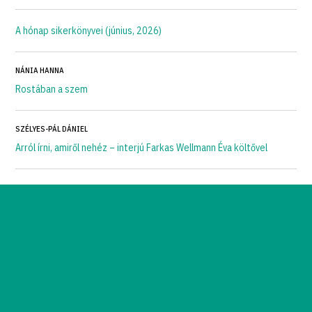
A hónap sikerkönyvei (június, 2026)
NÁNIA HANNA
Rostában a szem
SZÉLYES-PÁL DÁNIEL
Arról írni, amiről nehéz – interjú Farkas Wellmann Éva költővel