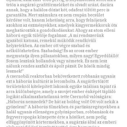
tetőn a sugárzó grafittörmeléket és olvadt uránt, dacára
annak, hogy a halálos dózist két, odafent töltött perc is
garantálta. Mert számukra ez nem csupán becsület
kérdése volt, hanem lehetőség arra, hogy felnőjenek
azokhoz az eszményekhez, amelyek kisgyermekkoruk óta
meghatározták a gondolkodásukat. Ahogy az atom elleni
háború egyik túlélője fogalmaz: „A mi rendszerünk
igazából katonai, remekül működik rendkívüli
helyzetekben. Az ember ott végre szabad és
nélkülözhetetlen. Szabadság! És az orosz ember
megmutatja ilyen pillanatokban, milyen nagy! Egyedülálló!
Sosem leszünk hollandok vagy németek. És nem lesz
nálunk rendes aszfalt és ápolt pázsit. De hősök mindig
lesznek!”
A csernobili reaktorban bekövetkezett robbanás ugyanis
ezt a háborús kultúrát is lerombolta. A sugárfertőzött
területekről kitelepített lakosok egyike találóan tapint rá
arra különbségre, amely a szovjet ember énképét tápláló
logikát alkalmazhatatlanná tette Csernobil valóságára:
„Háborús nemzedék? De hát az boldog volt! Ott volt nekik a
győzelem!” A háborús filmekben és partizánregényekben a
halál ugyanis ellenséges golyózáporban, robbanások és
fegyverropogás közepette érte a hősöket, nem pedig
elfüggönyözött kórtermekben, a sugárzás által az emberi