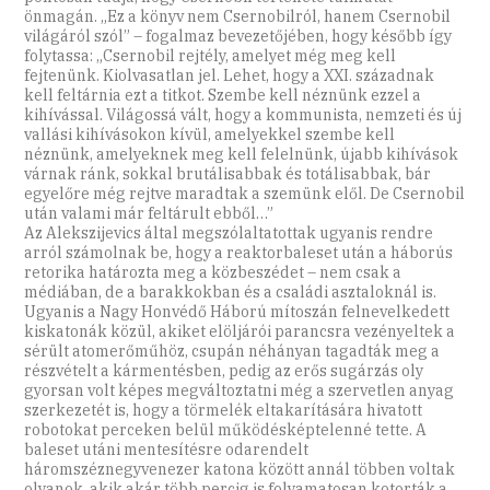
önmagán. „Ez a könyv nem Csernobilról, hanem Csernobil
világáról szól” – fogalmaz bevezetőjében, hogy később így
folytassa: „Csernobil rejtély, amelyet még meg kell
fejtenünk. Kiolvasatlan jel. Lehet, hogy a XXI. századnak
kell feltárnia ezt a titkot. Szembe kell néznünk ezzel a
kihívással. Világossá vált, hogy a kommunista, nemzeti és új
vallási kihívásokon kívül, amelyekkel szembe kell
néznünk, amelyeknek meg kell felelnünk, újabb kihívások
várnak ránk, sokkal brutálisabbak és totálisabbak, bár
egyelőre még rejtve maradtak a szemünk elől. De Csernobil
után valami már feltárult ebből…”
Az Alekszijevics által megszólaltatottak ugyanis rendre
arról számolnak be, hogy a reaktorbaleset után a háborús
retorika határozta meg a közbeszédet – nem csak a
médiában, de a barakkokban és a családi asztaloknál is.
Ugyanis a Nagy Honvédő Háború mítoszán felnevelkedett
kiskatonák közül, akiket elöljárói parancsra vezényeltek a
sérült atomerőműhöz, csupán néhányan tagadták meg a
részvételt a kármentésben, pedig az erős sugárzás oly
gyorsan volt képes megváltoztatni még a szervetlen anyag
szerkezetét is, hogy a törmelék eltakarítására hivatott
robotokat perceken belül működésképtelenné tette. A
baleset utáni mentesítésre odarendelt
háromszéznegyvenezer katona között annál többen voltak
olyanok, akik akár több percig is folyamatosan kotorták a