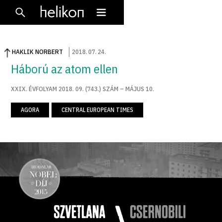
HAKLIK NORBERT
2018
.
07
.
24
.
Háború az atom ellen
XXIX. ÉVFOLYAM 2018. 09. (743.) SZÁM – MÁJUS 10.
AGORA
CENTRAL EUROPEAN TIMES