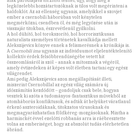
alak paródiájává torzított testtel, úgy, hogy még a
legközelebbi hozzátartozóknak is tilos volt megérinteni a
haldoklót. Az az ellenség ugyanis, amelyikkel a szovjet
ember a csernobili háborúban volt kénytelen
megmérkőzni, csendben öl, és még legyőzése után is
visszajár titokban, észrevétlenül gyilkolni.
A hol dühítő, hol torokszorító, hol horrorisztikusan
naturalista személyes történetek kavalkádja mellett
Alekszijevics könyve ennek a felismerésnek a krónikája is.
A
Csernobili ima
ugyanis az individuumot eljelentéktelenítő
kollektív érdek felsőbbrendűségébe vetett hit
összeomlásáról is szól – annak a mítosznak a végéről,
amely évtizedeken át képes volt életben tartani egy egész
világrendet.
Ami pedig Alekszijevics azon megállapítását illeti,
miszerint Csernobillal az egész világ számára új
időszámítás kezdődött – gondoljuk csak bele, hogyan
vesztek ki azóta a tudományos-fantasztikus művekből az
atomháborús konfliktusok, és adták át helyüket váratlanul
érkező aszteroidáknak, titokzatos vírusoknak és
megmagyarázhatatlan földkéreg-mozgásoknak. Mintha a
harminckét évvel ezelőtti robbanás arra is ráébresztette
volna az emberiséget, hogy az abszolút tudás elérhetetlen
ábránd.