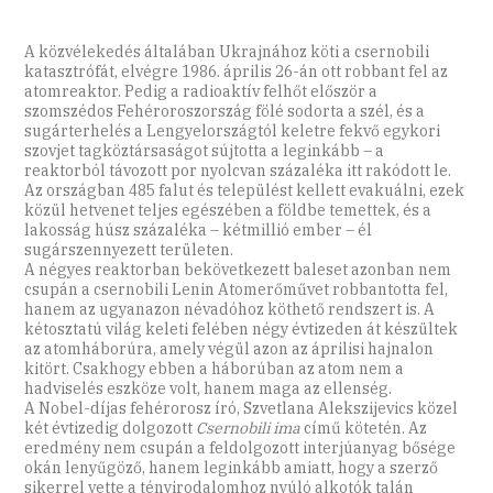
A közvélekedés általában Ukrajnához köti a csernobili
katasztrófát, elvégre 1986. április 26-án ott robbant fel az
atomreaktor. Pedig a radioaktív felhőt először a
szomszédos Fehéroroszország fölé sodorta a szél, és a
sugárterhelés a Lengyelországtól keletre fekvő egykori
szovjet tagköztársaságot sújtotta a leginkább – a
reaktorból távozott por nyolcvan százaléka itt rakódott le.
Az országban 485 falut és települést kellett evakuálni, ezek
közül hetvenet teljes egészében a földbe temettek, és a
lakosság húsz százaléka – kétmillió ember – él
sugárszennyezett területen.
A négyes reaktorban bekövetkezett baleset azonban nem
csupán a csernobili Lenin Atomerőművet robbantotta fel,
hanem az ugyanazon névadóhoz köthető rendszert is. A
kétosztatú világ keleti felében négy évtizeden át készültek
az atomháborúra, amely végül azon az áprilisi hajnalon
kitört. Csakhogy ebben a háborúban az atom nem a
hadviselés eszköze volt, hanem maga az ellenség.
A Nobel-díjas fehérorosz író, Szvetlana Alekszijevics közel
két évtizedig dolgozott
Csernobili ima
című kötetén. Az
eredmény nem csupán a feldolgozott interjúanyag bősége
okán lenyűgöző, hanem leginkább amiatt, hogy a szerző
sikerrel vette a tényirodalomhoz nyúló alkotók talán