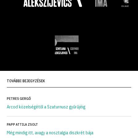
TOVÁBBI BEJEGYZÉSEK
PETRES GERGŐ
Arcod közelségétől a Szaturnusz gyűrűjéig
PAPP ATTILA ZSOLT
Még mindig itt, avagy a nosztalgia diszkrét bája