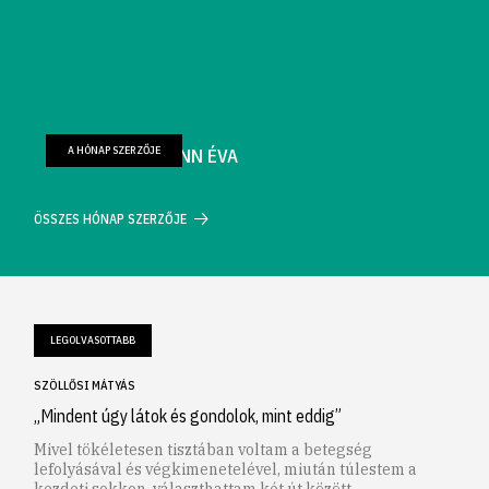
A HÓNAP SZERZŐJE
FARKAS WELLMANN ÉVA
ÖSSZES HÓNAP SZERZŐJE
LEGOLVASOTTABB
SZÖLLŐSI MÁTYÁS
„Mindent úgy látok és gondolok, mint eddig”
Mivel tökéletesen tisztában voltam a betegség
lefolyásával és végkimenetelével, miután túlestem a