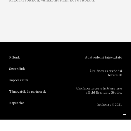
kezdeti sokkon, választhattam két út között.
1
2
3
4
5
6
Rólunk
Adatvédelmi tájékoztató
Szerzőink
Általános szerződési
feltételek
Impresszum
A honlapot tervezte és fejlesztette
Támogatók és partnerek
Bold Branding Studio
a
.
Kapcsolat
helikon.ro
© 2021