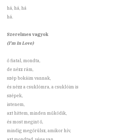
há, há, há
há.
Szerelmes vagyok
(I’m In Love)
ő fiatal, mondta,
de nézz rám,
szép bokáim vannak,
és nézz a csuklómra, a csuklóim is
szépek,
istenem,
azt hittem, minden működik,
és most megint ő,
mindig megőrülsz, amikor hív,
azt mondtad, vége van,