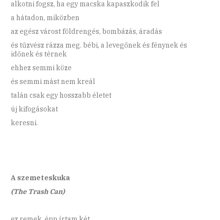
alkotni fogsz, ha egy macska kapaszkodik fel
a hátadon, miközben
az egész várost földrengés, bombázás, áradás
és tűzvész rázza meg. bébi, a levegőnek és fénynek és
időnek és térnek
ehhez semmi köze
és semmi mást nem kreál
talán csak egy hosszabb életet
új kifogásokat
keresni.
A szemeteskuka
(The Trash Can)
ez remek, épp írtam két