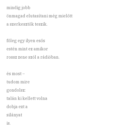
mindig jobb
önmagad elutasítani még mielőtt
a szerkesztők teszik.
főleg egy ilyen esős
estén mint ez amikor
rossz zene szól a rádióban.
és most –
tudom mire
gondolsz:
talán ki kellett volna
dobja ezt a
silányat
is.