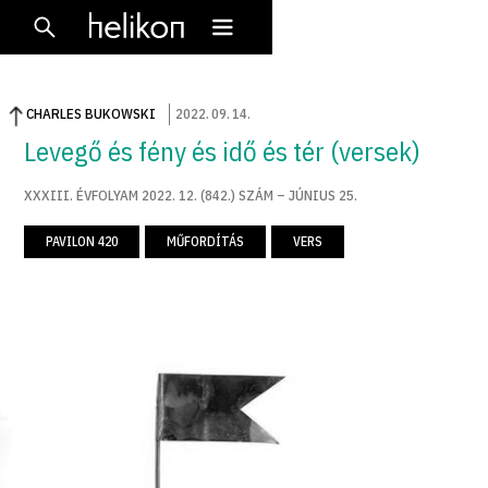
CHARLES BUKOWSKI
2022
.
09
.
14
.
Levegő és fény és idő és tér (versek)
XXXIII. ÉVFOLYAM 2022. 12. (842.) SZÁM – JÚNIUS 25.
PAVILON 420
MŰFORDÍTÁS
VERS