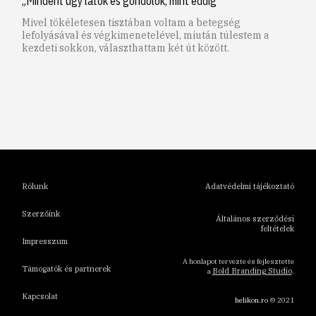
„Mindent úgy látok és gondolok, mint eddig”
Mivel tökéletesen tisztában voltam a betegség
lefolyásával és végkimenetelével, miután túlestem a
kezdeti sokkon, választhattam két út között.
1
2
3
4
5
6
Rólunk
Adatvédelmi tájékoztató
Szerzőink
Általános szerződési
feltételek
Impresszum
A honlapot tervezte és fejlesztette
Támogatók és partnerek
Bold Branding Studio
a
.
Kapcsolat
helikon.ro
© 2021