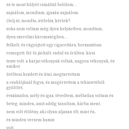
és te most hülyét csináltál belőlem…
sajnálom, mondtam, igazán sajnálom.
ölelj át, mondta, átölelsz, kérlek?
soha nem voltam még ilyen helyzetben, mondtam,
ilyen szerelmi háromszögben…
felkelt, és rágyújtott egy cigarettára, borzasztóan
remegett. fel-le járkált, vadul és őrülten. kicsi
teste volt. a karjai vékonyak voltak, nagyon vékonyak, és
amikor
üvölteni kezdett és ütni, megtartottam
a csuklójánál fogva, és megértettem a tekintetéből:
gyűlölet,
évszázados, mély és igaz. tévedtem, méltatlan voltam és
beteg. minden, amit addig tanultam, kárba ment.
nem volt élőlény, aki olyan aljasan élt, mint én,
és minden versem hamis
volt.