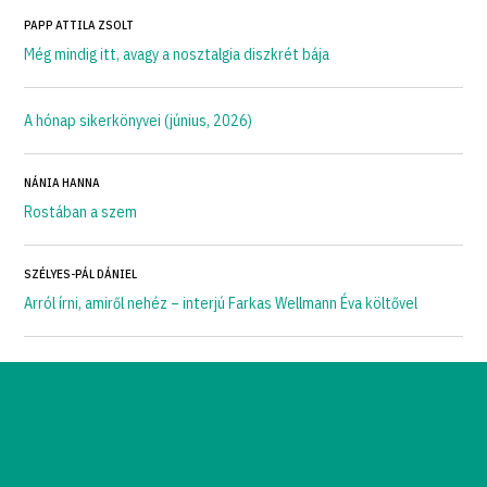
PAPP ATTILA ZSOLT
Még mindig itt, avagy a nosztalgia diszkrét bája
A hónap sikerkönyvei (június, 2026)
NÁNIA HANNA
Rostában a szem
SZÉLYES-PÁL DÁNIEL
Arról írni, amiről nehéz – interjú Farkas Wellmann Éva költővel