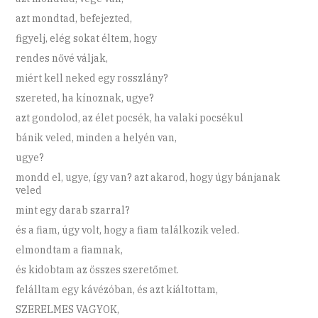
azt mondtad, befejezted,
figyelj, elég sokat éltem, hogy
rendes nővé váljak,
miért kell neked egy rosszlány?
szereted, ha kínoznak, ugye?
azt gondolod, az élet pocsék, ha valaki pocsékul
bánik veled, minden a helyén van,
ugye?
mondd el, ugye, így van? azt akarod, hogy úgy bánjanak
veled
mint egy darab szarral?
és a fiam, úgy volt, hogy a fiam találkozik veled.
elmondtam a fiamnak,
és kidobtam az összes szeretőmet.
felálltam egy kávézóban, és azt kiáltottam,
SZERELMES VAGYOK,