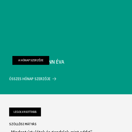
A HÓNAP SZERZŐJE
FARKAS WELLMANN ÉVA
ÖSSZES HÓNAP SZERZŐJE
LEGOLVASOTTABB
SZÖLLŐSI MÁTYÁS