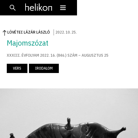
LÖVÉTEI LÁZÁR LÁSZLÓ
2022
.
10
.
25
.
Majomszózat
XXXIII. ÉVFOLYAM 2022. 16. (846.) SZÁM – AUGUSZTUS 25
VERS
IRODALOM