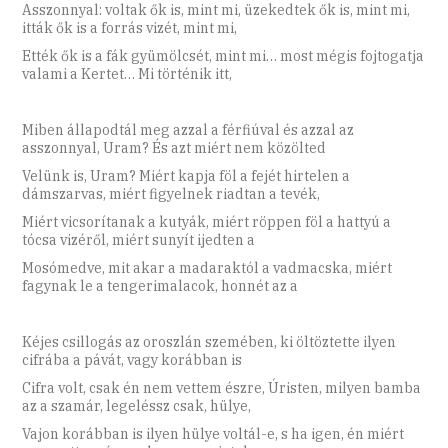
Asszonnyal: voltak ők is, mint mi, üzekedtek ők is, mint mi,
itták ők is a forrás vizét, mint mi,
Ették ők is a fák gyümölcsét, mint mi… most mégis fojtogatja
valami a Kertet… Mi történik itt,
Miben állapodtál meg azzal a férfiúval és azzal az
asszonnyal, Uram? És azt miért nem közölted
Velünk is, Uram? Miért kapja föl a fejét hirtelen a
dámszarvas, miért figyelnek riadtan a tevék,
Miért vicsorítanak a kutyák, miért röppen föl a hattyú a
tócsa vizéről, miért sunyít ijedten a
Mosómedve, mit akar a madaraktól a vadmacska, miért
fagynak le a tengerimalacok, honnét az a
Kéjes csillogás az oroszlán szemében, ki öltöztette ilyen
cifrába a pávát, vagy korábban is
Cifra volt, csak én nem vettem észre, Úristen, milyen bamba
az a szamár, legeléssz csak, hülye,
Vajon korábban is ilyen hülye voltál-e, s ha igen, én miért