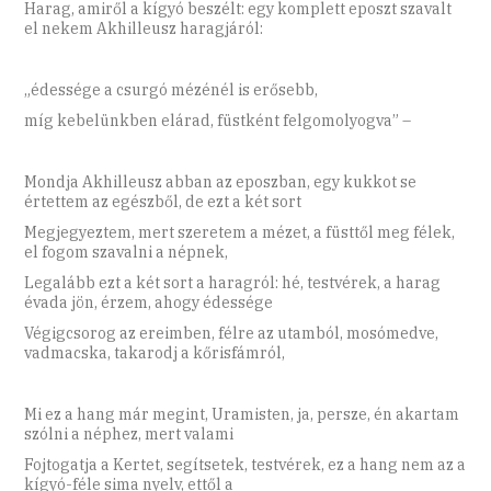
Harag, amiről a kígyó beszélt: egy komplett eposzt szavalt
el nekem Akhilleusz haragjáról:
„édessége a csurgó mézénél is erősebb,
míg kebelünkben elárad, füstként felgomolyogva” –
Mondja Akhilleusz abban az eposzban, egy kukkot se
értettem az egészből, de ezt a két sort
Megjegyeztem, mert szeretem a mézet, a füsttől meg félek,
el fogom szavalni a népnek,
Legalább ezt a két sort a haragról: hé, testvérek, a harag
évada jön, érzem, ahogy édessége
Végigcsorog az ereimben, félre az utamból, mosómedve,
vadmacska, takarodj a kőrisfámról,
Mi ez a hang már megint, Uramisten, ja, persze, én akartam
szólni a néphez, mert valami
Fojtogatja a Kertet, segítsetek, testvérek, ez a hang nem az a
kígyó-féle sima nyelv, ettől a