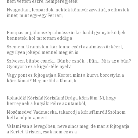
nem vettem észre, hemperegjetek
Nyugodtan, leopárdok, nektek könnyű: zzvvííúú, s elhúztok
innét, mint egy-egy Ferrari,
Pompás pej, álomszép almásszürke, hadd gyönyörködjek
bennetek, hol tartottam eddig a
Szemem, Uramisten, kár lenne ezért az almásszürkéért,
egy ilyen jóképű ménnel még én is
Szívesen bűnbe esnék… Bűnbe esnék… Bűn… Mi is az a bűn?
Gyönyörű ez a kígyó-féle nyelv!
Vagy pont ez fojtogatja a Kertet, mint a kurva borostyán a
kőrisfámat? Meg ne öld a fámat, te
Rohadék! Kőrisfa! Kőrisfám! Drága kőrisfám! Ni, hogy
herregnek a kutyák! Félre az utamból,
Mosómedve! Vadmacska, takarodj a kőrisfámról! Szólnom
kell a néphez, mert
Valami van a levegőben, neve sincs még, de máris fojtogatja
a Kertet, Úristen, csak nem ez az a