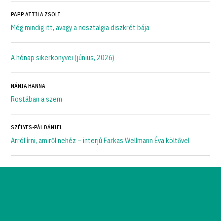
PAPP ATTILA ZSOLT
Még mindig itt, avagy a nosztalgia diszkrét bája
A hónap sikerkönyvei (június, 2026)
NÁNIA HANNA
Rostában a szem
SZÉLYES-PÁL DÁNIEL
Arról írni, amiről nehéz – interjú Farkas Wellmann Éva költővel