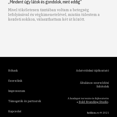
„Mindent úgy látok és gondolok, mint eddig”
Mivel tökéletesen tisztában voltam a betegség
lefolyásával és végkimenetelével, miután túlestem a
kezdeti sokkon, választhattam két út között.
1
2
3
4
5
6
Rólunk
Adatvédelmi tájékoztató
Szerzőink
Általános szerződési
feltételek
Impresszum
A honlapot tervezte és fejlesztette
Támogatók és partnerek
Bold Branding Studio
a
.
Kapcsolat
helikon.ro
© 2021