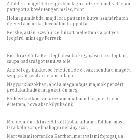
A föld, s a nagy földrengésben kiguvadt szemmel, vidáman
pattogott a kövér tengerimalac, mint
Holmi gumilabda, majd lóra pattant a kutya, szamárháton
ügetett a macska, teveháton trappolt a
Kecske, aztán: zzvvííúú: elhúzott mellettünk a pöttyös
leopárd, mint egy Ferrari;
Én, aki azelőtt a Kert legbölcsebb kígyójával társalogtam,
csupa badarságot tanulva tőle,
Amiből egy kukkot se értettem, de ő csak mondta a magáét,
szép jövőt jósolva nekem állami
Nagycirkuszokban, ahol a magamfajta majmok pénzért
produkálhatják magukat, én meg
Bolhászkodtam-vakaróztam unalmamban, mert nem
értettem, hová akar kilyukadni;
Mondom, én, aki azelőtt két lábbal álltam a földön, most
fára költözöm, elmakogni néhány szót,
Mert valami történik a Kertben, mert valami fojtogatja a