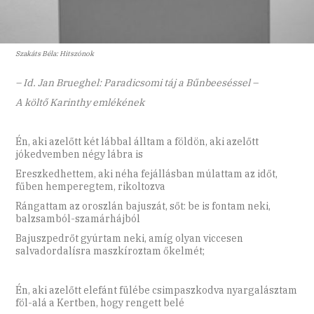
Szakáts Béla: Hitszónok
– Id. Jan Brueghel: Paradicsomi táj a Bűnbeeséssel –
A költő Karinthy emlékének
Én, aki azelőtt két lábbal álltam a földön, aki azelőtt
jókedvemben négy lábra is
Ereszkedhettem, aki néha fejállásban múlattam az időt,
fűben hemperegtem, rikoltozva
Rángattam az oroszlán bajuszát, sőt: be is fontam neki,
balzsamból-szamárhájból
Bajuszpedrőt gyúrtam neki, amíg olyan viccesen
salvadordalísra maszkíroztam őkelmét;
Én, aki azelőtt elefánt fülébe csimpaszkodva nyargalásztam
föl-alá a Kertben, hogy rengett belé