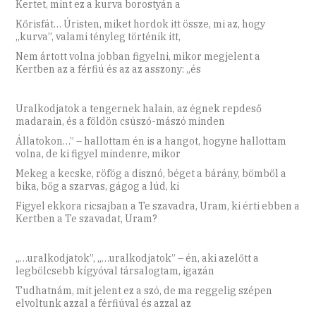
Kertet, mint ez a kurva borostyán a
Kőrisfát… Úristen, miket hordok itt össze, mi az, hogy
„kurva”, valami tényleg történik itt,
Nem ártott volna jobban figyelni, mikor megjelent a
Kertben az a férfiú és az az asszony: „és
Uralkodjatok a tengernek halain, az égnek repdeső
madarain, és a földön csúszó-mászó minden
Állatokon…” – hallottam én is a hangot, hogyne hallottam
volna, de ki figyel mindenre, mikor
Mekeg a kecske, röfög a disznó, béget a bárány, bömböl a
bika, bőg a szarvas, gágog a lúd, ki
Figyel ekkora ricsajban a Te szavadra, Uram, ki érti ebben a
Kertben a Te szavadat, Uram?
„…uralkodjatok”, „…uralkodjatok” – én, aki azelőtt a
legbölcsebb kígyóval társalogtam, igazán
Tudhatnám, mit jelent ez a szó, de ma reggelig szépen
elvoltunk azzal a férfiúval és azzal az