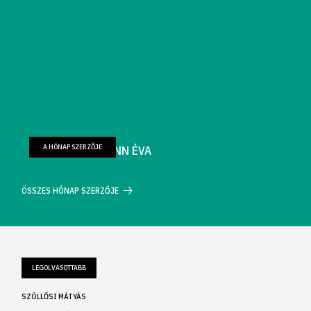
A HÓNAP SZERZŐJE
FARKAS WELLMANN ÉVA
ÖSSZES HÓNAP SZERZŐJE
LEGOLVASOTTABB
SZÖLLŐSI MÁTYÁS