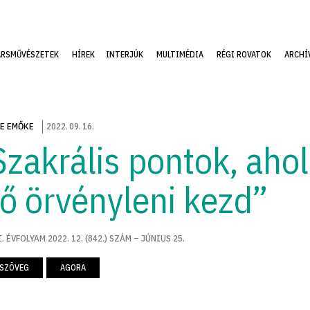
ÁRSMŰVÉSZETEK
HÍREK
INTERJÚK
MULTIMÉDIA
RÉGI ROVATOK
ARCHÍ
E EMŐKE
2022
.
09
.
16
.
Szakrális pontok, ahol
dő örvényleni kezd”
. ÉVFOLYAM 2022. 12. (842.) SZÁM – JÚNIUS 25.
LSZÖVEG
AGORA