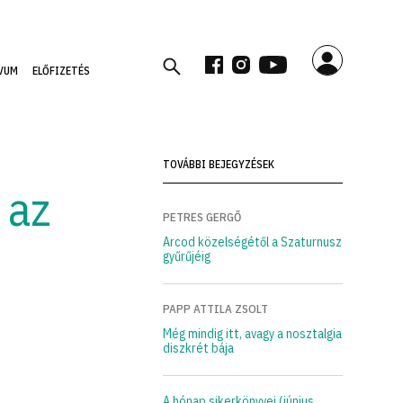
VUM
ELŐFIZETÉS
TOVÁBBI BEJEGYZÉSEK
 az
PETRES GERGŐ
Arcod közelségétől a Szaturnusz
gyűrűjéig
PAPP ATTILA ZSOLT
Még mindig itt, avagy a nosztalgia
diszkrét bája
A hónap sikerkönyvei (június,