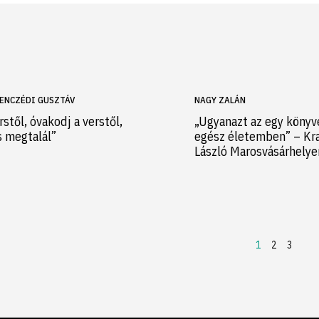
ENCZÉDI GUSZTÁV
NAGY ZALÁN
rstől, óvakodj a verstől,
„Ugyanazt az egy könyv
s megtalál”
egész életemben” – Kr
László Marosvásárhely
1
2
3