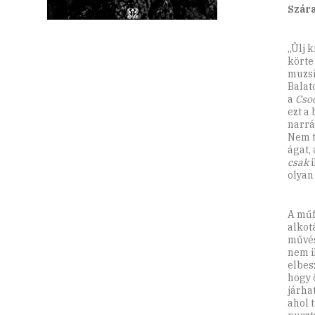
Szára
„Ülj k
körte
muzsik
Balat
a
Cso
ezt a
narrá
Nem t
ágat,
csak
i
olyan
A műf
alkot
művés
nem i
elbes
hogy 
járha
ahol 