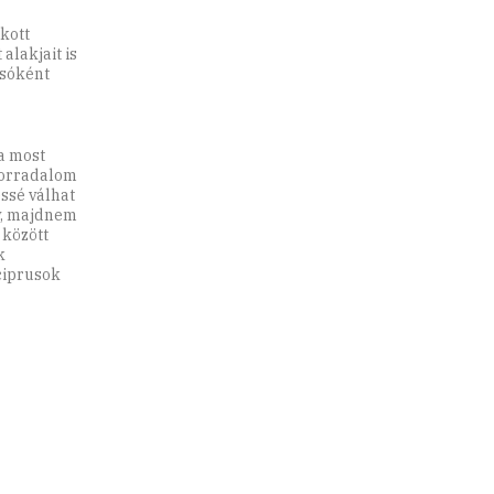
kott
alakjait is
asóként
a most
 forradalom
ssé válhat
yv, majdnem
 között
k
rciprusok