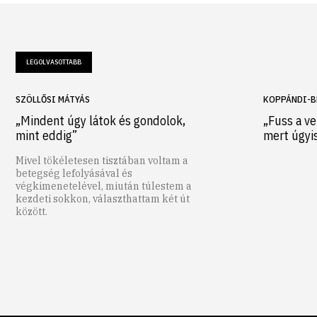
LEGOLVASOTTABB
SZÖLLŐSI MÁTYÁS
KOPPÁNDI-B
„Mindent úgy látok és gondolok,
„Fuss a ve
mint eddig”
mert úgyi
Mivel tökéletesen tisztában voltam a
betegség lefolyásával és
végkimenetelével, miután túlestem a
kezdeti sokkon, választhattam két út
között.