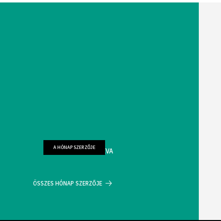
A HÓNAP SZERZŐJE
FARKAS WELLMANN ÉVA
ÖSSZES HÓNAP SZERZŐJE