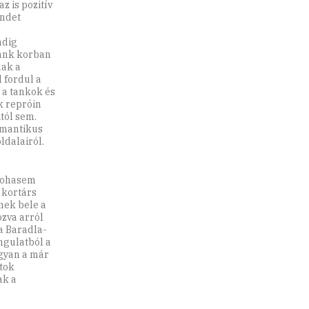
z is pozitív
endet
ndig
zánk korban
nak a
 fordul a
, a tankok és
k repróin
tól sem.
omantikus
ldalairól.
 sohasem
 kortárs
nek bele a
zva arról
a Baradla-
ngulatból a
gyan a már
atok
ak a