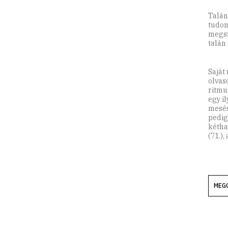
Talán
tudom
megsz
talán
Saját
olvas
ritmu
egy i
mesés
pedig
kétha
(71.),
MEG