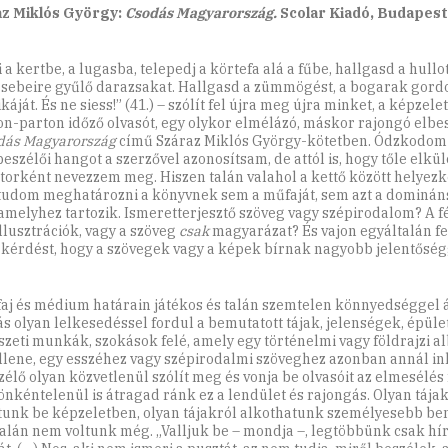
z Miklós György:
Csodás Magyarország.
Scolar Kiadó, Budapest,
i a kertbe, a lugasba, telepedj a körtefa alá a fűbe, hallgasd a hullot
 sebeire gyűlő darazsakat. Hallgasd a zümmögést, a bogarak gor
áját. És ne siess!” (41.) – szólít fel újra meg újra minket, a képzel
on-parton időző olvasót, egy olykor elmélázó, máskor rajongó elbe
dás Magyarország
című Száraz Miklós György-kötetben. Ódzkodom a
 beszélői hangot a szerzővel azonosítsam, de attól is, hogy tőle elkü
torként nevezzem meg. Hiszen talán valahol a kettő között helyezke
udom meghatározni a könyvnek sem a műfaját, sem azt a dominán
 amelyhez tartozik. Ismeretterjesztő szöveg vagy szépirodalom? A 
llusztrációk, vagy a szöveg
csak
magyarázat? És vajon egyáltalán f
 kérdést, hogy a szövegek vagy a képek bírnak nagyobb jelentőség
aj és médium határain játékos és talán szemtelen könnyedséggel 
ás olyan lelkesedéssel fordul a bemutatott tájak, jelenségek, épüle
zeti munkák, szokások felé, amely egy történelmi vagy földrajzi 
llene, egy esszéhez vagy szépirodalmi szöveghez azonban annál in
zélő olyan közvetlenül szólít meg és vonja be olvasóit az elmesélés
önkéntelenül is átragad ránk ez a lendület és rajongás. Olyan tája
tunk be képzeletben, olyan tájakról alkothatunk személyesebb be
talán nem voltunk még. „Valljuk be – mondja –, legtöbbünk csak hír