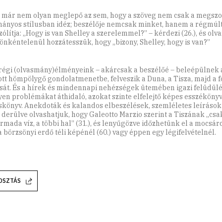
 már nem olyan meglepő az sem, hogy a szöveg nem csak a megszo
ányos stílusban idéz; beszélője nemcsak minket, hanem a régmúlt 
ólítja: „Hogy is van Shelley a szerelemmel?” – kérdezi (26.), és olv
 önkéntelenül hozzátesszük, hogy „bizony, Shelley, hogy is van?”
 régi (olvasmány)élményeink – akárcsak a beszélőé – beleépülnek 
ott hömpölygő gondolatmenetbe, felveszik a Duna, a Tisza, majd a
sát. És a hírek és mindennapi nehézségek ütemében igazi felüdülé
lyen problémákat áthidaló, azokat szinte elfelejtő képes esszékön
könyv. Anekdoták és kalandos elbeszélések, szemléletes leírások
 derülve olvashatjuk, hogy Galeotto Marzio szerint a Tiszának „csa
rmada víz, a többi hal” (31.), és lenyűgözve időzhetünk el a mocsá
 a börzsönyi erdő téli képénél (60.) vagy éppen egy légifelvételnél.
OSZTÁS