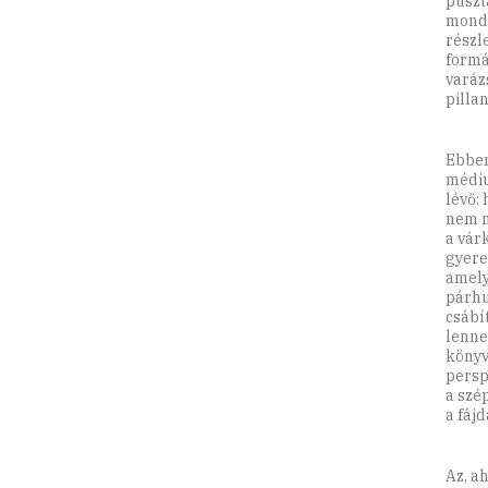
puszt
mondo
részl
formá
varáz
pilla
Ebben
médiu
lévő:
nem n
a vár
gyere
amely
párhu
csábí
lenne
könyv
persp
a szé
a fáj
Az, a