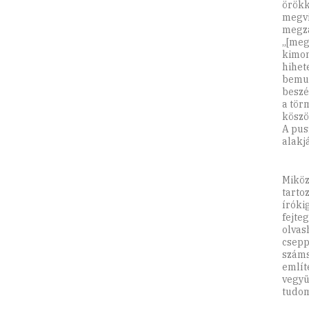
örökk
megvi
megza
„[meg
kimon
hihet
bemut
beszé
a tör
köszö
A pus
alakj
Miköz
tarto
íróki
fejte
olvas
csepp
száms
említ
vegyü
tudom