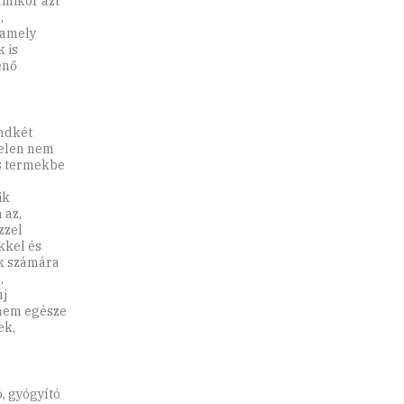
amikor azt
,
 amely
 is
enő
indkét
jelen nem
os termekbe
ik
 az,
zzel
kkel és
ak számára
,
új
dnem egésze
ek,
, gyógyító