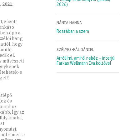
 2021.
2026)
t, zúzott
NÁNIA HANNA
donkázó
Rostában a szem
etben épp a
szélői hang
ttól, hogy
lönülő
SZÉLYES-PÁL DÁNIEL
dik el.
Arról írni, amiről nehéz – interjú
s művészeti
Farkas Wellmann Éva költővel
fényképek
eltehetek-e
gel?
átlépő
tek és
albumhoz
kább. Így az
 folyamába,
kat
nyomást,
ből ismeri a