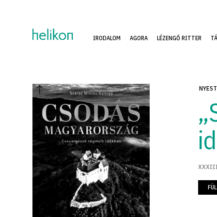
IRODALOM
AGORA
LÉZENGŐ RITTER
T
NYEST
„
i
XXXIII
FÜ