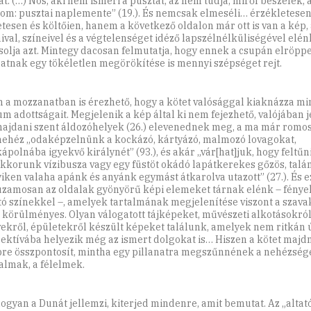
át. (…) Nos, aki nem ismeri a pusztát, az nem tudja, miről beszélek, 
m: pusztai naplemente” (19.). És nemcsak elmeséli… érzékletesen
etesen és költőien, hanem a következő oldalon már ott is van a kép,
ival, színeivel és a végtelenséget idéző lapszélnélküliségével elénk
solja azt. Mintegy dacosan felmutatja, hogy ennek a csupán elröpp
natnak egy tökéletlen megörökítése is mennyi szépséget rejt.
 a mozzanatban is érezhető, hogy a kötet valósággal kiaknázza m
m adottságait. Megjelenik a kép által ki nem fejezhető, valójában 
 hajdani szent áldozóhelyek (26.) elevenednek meg, a ma már rom
ehéz „odaképzelnünk a kockázó, kártyázó, malmozó lovagokat,
kápolnába igyekvő királynét” (93.), és akár „vár[hat]juk, hogy feltűn
kkorunk vízibusza vagy egy füstöt okádó lapátkerekes gőzös, talán
iken valaha apánk és anyánk egymást átkarolva utazott” (27.). És e
zamosan az oldalak gyönyörű képi elemeket tárnak elénk – fénye
tó színekkel –, amelyek tartalmának megjelenítése viszont a szav
 körülményes. Olyan válogatott tájképeket, művészeti alkotásokról
ekről, épületekről készült képeket találunk, amelyek nem ritkán 
ektívába helyezik még az ismert dolgokat is… Hiszen a kötet maj
pre összpontosít, mintha egy pillanatra megszűnnének a nehézség
dalmak, a félelmek.
hogyan a Dunát jellemzi, kiterjed mindenre, amit bemutat. Az „altató