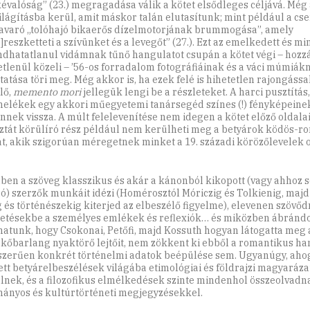
évalóság” (23.) megragadása válik a kötet elsődleges céljává. Még a
lágításba kerül, amit máskor talán elutasítunk; mint például a cs
varó „tolóhajó bikaerős dízelmotorjának brummogása”, amely
]reszketteti a szívünket és a levegőt” (27.). Ezt az emelkedett és mi
dhatatlanul vidámnak tűnő hangulatot csupán a kötet végi – hoz
etlenül közeli – ’56-os forradalom fotográfiáinak és a váci múmiák
atása töri meg. Még akkor is, ha ezek felé is hihetetlen rajongással
lő,
memento mori
jellegük lengi be a részleteket. A harci pusztítás
melékek egy akkori műegyetemi tanársegéd színes (!) fényképeine
nnek vissza. A múlt felelevenítése nem idegen a kötet előző oldalai
ztát körülíró rész például nem kerülheti meg a betyárok ködös-r
át, akik szigorúan méregetnek minket a 19. századi körözőlevelek o
ben a szöveg klasszikus és akár a kánonból kikopott (vagy ahhoz
zó) szerzők munkáit idézi (Homérosztól Móriczig és Tolkienig, majd
g és történészekig kiterjed az elbeszélő figyelme), elevenen szövőd
getésekbe a személyes emlékek és reflexiók… és miközben ábrándo
hatunk, hogy Csokonai, Petőfi, majd Kossuth hogyan látogatta meg 
kőbarlang nyaktörő lejtőit, nem zökkent ki ebből a romantikus ha
zerűen konkrét történelmi adatok beépülése sem. Ugyanúgy, aho
ett betyárelbeszélések világába etimológiai és földrajzi magyaráz
lnek, és a filozofikus elmélkedések szinte mindenhol összeolvadn
ányos és kultúrtörténeti megjegyzésekkel.