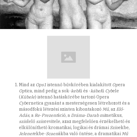
Mind az
Ops1
istennő bűvkörében kialakított
Op
era
Op
tica, mind pedig a sok-
kebl
ű és -
kábel
ű
Cyb
ele
(
Kübele
) istennő hatáskörébe tartozó Opera
Cyb
ernetica gyanánt a mesterségesen létrehozott és a
másodfokú létezési szinten kibontakozó
Mű
, az
Elő
-
Adás
, a
Re
-
Prezent
áció, a
Dráma
-
Darab
mi
metikus,
szín
lelő
szín
revitele, azaz megfelelően érzékelhető és
elkülöníthető kromatikai, logikai és drámai
Szín
ekbe,
Jelenet
ekbe-
Scaen
ákba való öntése, a dramatikai
Mű