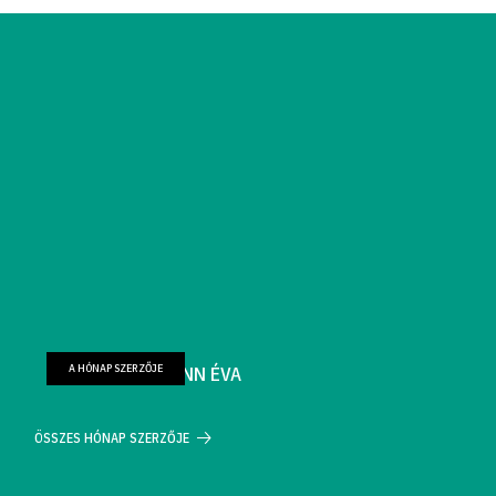
A HÓNAP SZERZŐJE
FARKAS WELLMANN ÉVA
ÖSSZES HÓNAP SZERZŐJE