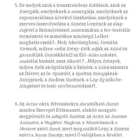
De melyek azok a transzcendens
En
titások, azok az
En
ergiák, amelyeknek a
szin
ergiája, amelyeknek az
exponenciálisan növekvő összhatása, amelyeknek a
szerves összeolvadása a
Szín
ész l
én
yének az alap-
én
jével a Színművésszel
szin
onimikus, a teo-teatrális
természetű és mimétikus minőségű Lelket
meghatározzák?... Mely
le
hetőségbeni,
Virt
uális
Virt
usok, milyen
vir
ilis
Er
ény-
Er
ők
ad
ják az
Adás
t és
garant
álják
Grác
iákként2 az Elő-
Adás
szikr
ázó,
szakr
ális hatását, azaz
Siker
ét ? ...Milyen
Er
ények,
milyen
Er
ők szolgáltatják a Színész, a
Lélek
számára
az Ihletet, az In-
Spir
atiót, a
Spir
itus
Szirup
jának-
Szörp
jének, a
Szel
lem
Szel
ének, a L
ég
-
Ég
le
lki be-
léleg
zését és testi-
véri
be
szív
ódását?...
Az
Actus
-okra, felvonásokra
darab
olható
Darab
minden Szerepét föltámasztó, alakító mozgató-
megjelenítő és
ad
agoló
Szín
ész, az
Act
or, az
Anim
us
Anima
tor, a
Magi
ster
Mag
icus, a
Misztér
iumok e
Mester
e azért
Szen
t, mert meg
száll
ott Lény, a
Szín
ész
azért a
Scen
a
Szen
tje, mivel Ő valójában a
Rév
ület