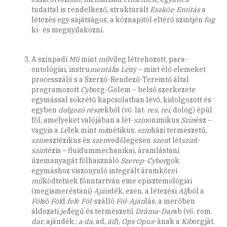
tudattal is rendelkező, struktúrált
Eszköz
-
Entitás
a
létezés egy sajátságos, a köznapitól eltérő szintjén
fog
ki- és megnyilakozni.
A színpadi
Mű
mint
mű
vileg létrehozott, para-
ontológiai, instru
mentál
is
Lé
ny – mint élő elemeket
processzáló s a Szerző-Rendező-Teremtő által
programozott
Cyb
org-Gólem – belső szerkezete
egymással sokrétű kapcsolatban lévő, kidolgozott és
egyben
dolgozó
rész
ekből (vö. lat.
res
,
rei
, dolog) épül
föl, amelyeket valójában a lét-
szin
onimikus
Szín
ész –
vagyis a
Lé
lek mint
mi
métikus,
szín
házi természetű,
szin
esztézikus és
szen
vedőlegesen
szen
t lét
szin
t-
szin
tézis – fluidummechanikai, áramlástani
üzemanyagát fölhasználó
Szerep
-
Cybor
gok
egymáshoz viszonyuló integrált áramkörei
mű
ködtetnek fönntartván eme episztemológiai
(megismeréstani)
Aján
dék, ezen, a létezési
Alj
ból a
Föl
ső
Föl
d
fel
é
Föl
-szálló
Föl
-
Aján
lás, a merőben
áldozati
jel
legű és természetű
Dráma
-
Dar
ab (vö. rom.
dar
, ajándék ;
a
da
, ad,
ád
),
Ops
Opus
-ának a
Kib
orgját,