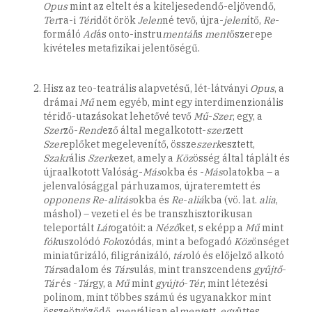
Opus
mint az eltelt és a kiteljesedendő-eljövendő,
Ter
ra-i
Tér
időt örök
Jelen
né tevő, újra-
jelen
ítő,
Re
-
formáló
Ad
ás onto-instru
mentál
is
ment
őszerepe
kivételes metafizikai jelentőségű.
Hisz az teo-teatrális alapvetésű, lét-látványi
Opus
, a
drámai
Mű
nem egyéb, mint egy interdimenzionális
téridő-utazásokat lehetővé tevő
Mű
-
Szer
, egy, a
Szer
ző-
Rend
ező által megalkotott-
szer
zett
Szer
eplőket megelevenítő, össze
szerk
esztett,
Szakr
ális
Szerk
ezet, amely a
Köz
össég által táplált és
újraalkotott Valóság-
Más
okba és -
Más
olatokba – a
jelenvalósággal párhuzamos, újrateremtett és
opponens
Re
-
alitás
okba és
Re
-
aliá
kba (vö. lat.
alia
,
máshol) – vezeti el és be transzhisztorikusan
teleportált
Lát
ogatóit: a
Néző
ket, s eképp a
Mű
mint
fók
uszolódó
Fok
ozódás, mint a befogadó
Köz
önséget
miniatűrizáló, filigránizáló,
tár
oló és előjelző alkotó
Társ
adalom és
Társ
ulás, mint transzcendens
gyűjtő
-
Tár
és -
Tár
gy, a
Mű
mint
gyújtó
-
Tér
, mint létezési
polinom, mint többes számú és ugyanakkor mint
összeötvöződő,
ment
álisan el
ment
ett,
egy
üttes