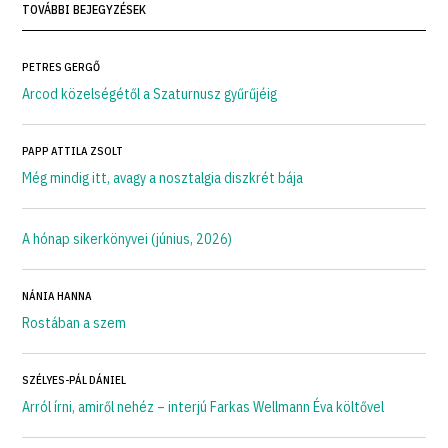
TOVÁBBI BEJEGYZÉSEK
PETRES GERGŐ
Arcod közelségétől a Szaturnusz gyűrűjéig
PAPP ATTILA ZSOLT
Még mindig itt, avagy a nosztalgia diszkrét bája
A hónap sikerkönyvei (június, 2026)
NÁNIA HANNA
Rostában a szem
SZÉLYES-PÁL DÁNIEL
Arról írni, amiről nehéz – interjú Farkas Wellmann Éva költővel