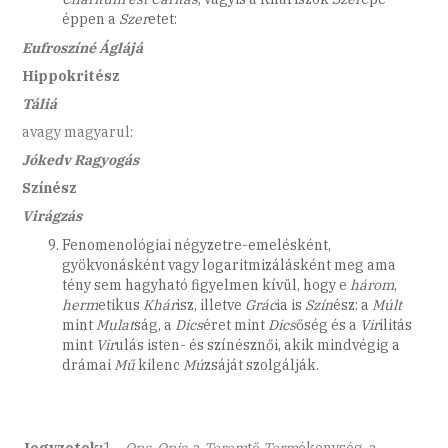
éppen a
Szer
etet:
Eufroszíné
Áglájá
Hippokritész
Táliá
avagy magyarul:
Jókedv
Ragyogás
Színész
Virágzás
Fenomenológiai négyzetre-emelésként,
gyökvonásként vagy logaritmi­zálás­ként meg ama
tény sem hagyható figyelmen kívül, hogy e
három
,
herm
etikus
Khár
isz, illetve
Grác
ia is
Szín
ész: a
Múlt
mint
Mulat
ság, a
Dics
éret mint
Dics
őség és a
Vir
ilitás
mint
Vir
ulás isten- és színésznői, akik mindvégig a
drámai
Mű
kilenc
Mú
zsáját szolgálják.
Jegyzetek:
1
Ops
,
Opis
, a
Terem
tő
Term
ékenység, a