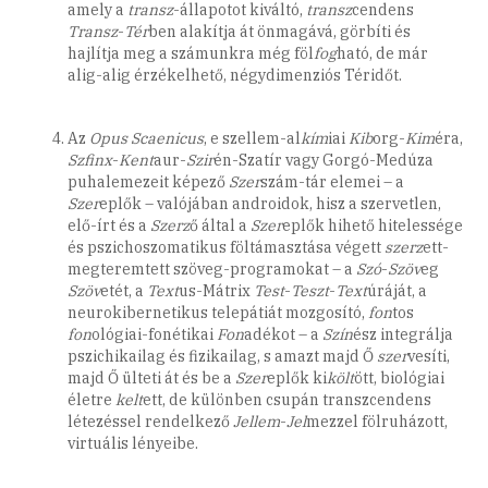
amely a
transz
-állapotot kiváltó,
transz
cendens
Transz
-
Tér
ben alakítja át önmagává, görbíti és
hajlítja meg a számunkra még föl
fog
ható, de már
alig-alig érzékelhető, négydimenziós Téridőt.
Az
Opus
Scaenicus
, e szellem-al
kím
iai
Kib
org-
Kim
éra,
Szfinx
-
Kent
aur-
Szir
én-Szatír vagy Gorgó-Medúza
puhalemezeit képező
Szer
szám-tár elemei – a
Szer
eplők – valójában androidok, hisz a szervetlen,
elő-írt és a
Szerz
ő által a
Szer
eplők hihető hitelessége
és pszichoszomatikus föltámasztása végett
szerz
ett-
megteremtett szöveg-programokat – a
Szó
-
Szöv
eg
Szöv
etét, a
Text
us-Mátrix
Test
-
Teszt
-
Text
úráját, a
neurokibernetikus telepátiát mozgosító,
fon
tos
fon
ológiai-fonétikai
Fon
adékot – a
Szín
ész integrálja
pszichikailag és fizikailag, s amazt majd Ő
szer
vesíti,
majd Ő ülteti át és be a
Szer
eplők ki
költ
ött, biológiai
életre
kelt
ett, de különben csupán transzcendens
létezéssel rendelkező
Jellem
-
Jel
mezzel fölruházott,
virtuális lényeibe.