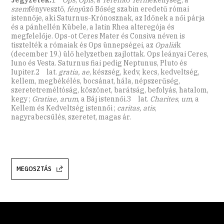
szem
fényvesztő,
fény
űző Bőség szabin eredetű római
istennője, aki Saturnus-Krónosznak, az Időnek a női párja
és a pánhellén Kübele, a latin Rhea alteregója és
megfelelője. Ops-ot Ceres Mater és Consiva néven is
tisztelték a rómaiak és Ops ünnepségei, az
Opaliá
k
(december 19.) ülő helyzetben zajlottak. Ops leányai Ceres,
Iuno és Vesta. Saturnus fiai pedig Neptunus, Pluto és
Iupiter.2 lat.
gratia, ae
, készség, kedv, kecs, kedveltség,
kellem, megbékélés, bocsánat, hála, népszerűség,
szeretetreméltóság, köszönet, barátság, befolyás, hatalom,
kegy ;
Gratiae, arum
, a Báj istennői.3 lat.
Charites
,
um
, a
Kellem és Kedveltség istennői ;
caritas, atis
,
nagyrabecsülés, szeretet, magas ár.
MEGOSZTÁS