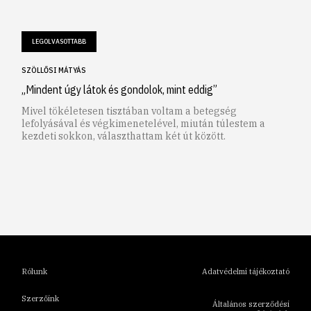
LEGOLVASOTTABB
SZÖLLŐSI MÁTYÁS
„Mindent úgy látok és gondolok, mint eddig”
Mivel tökéletesen tisztában voltam a betegség
lefolyásával és végkimenetelével, miután túlestem a
kezdeti sokkon, választhattam két út között.
1
2
3
4
5
6
Rólunk
Adatvédelmi tájékoztató
Szerzőink
Általános szerződési