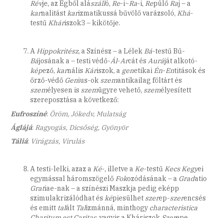
Rév
je, az Égből alá
száll
ó,
Re
-i~
Ra
-i,
Re
pülő
Ra
j – a
kar
nalitást
kar
izmatikussá bűvölő varázsoló,
Khá
-
testű
Khár
iszok3 – kikötője.
A
Hippokritész
, a Színész – a Lélek
Bá
-testű Bű-
Bá
josának a – testi védő-
Ál
-
Ar
cát és
Aurá
ját alkotó-
kép
ező,
kar
nális
Kár
iszok, a
gen
etikai
Én
-
En
titások és
őrző-védő
Gen
ius-ok
szem
antikailag föltárt és
szem
élyesen is
szem
ügyre vehető,
szem
élyesített
szereposztása a következő:
Eufroszíné
:
Öröm, Jókedv, Mulatság
Áglájá
:
Ragyogás, Dicsőség, Gyönyör
Táliá
:
Virágzás, Virulás
A testi-lelki, azaz a
Ké
-, illetve a
Ke
-testű
Kecs
Kegy
ei
egymással háromszögelő
Fok
ozódásának – a
Grad
atio
Grat
iae-nak – a színészi Maszkja pedig eképp
szimulakrizálódhat és
ké
piesülhet
szer
ep-
szer
encsés
és emitt
tal
ált
Tal
izmánná, minthogy
characteristica
Charitum est Caritas
, vagyis a Kháriszok
Szer
epe