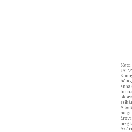
Matei
Off O
Könny
hétág
annak
formá
ökörn
sziká
A betű
maga 
árnyé
megfo
Az ár