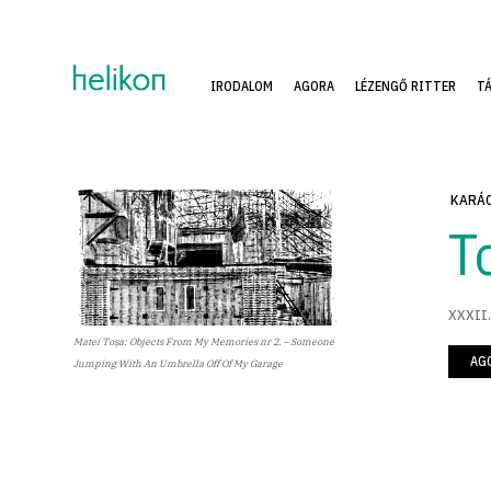
IRODALOM
AGORA
LÉZENGŐ RITTER
T
KARÁC
T
XXXII.
Matei Toșa: Objects From My Memories nr 2. – Someone
AG
Jumping With An Umbrella Off Of My Garage