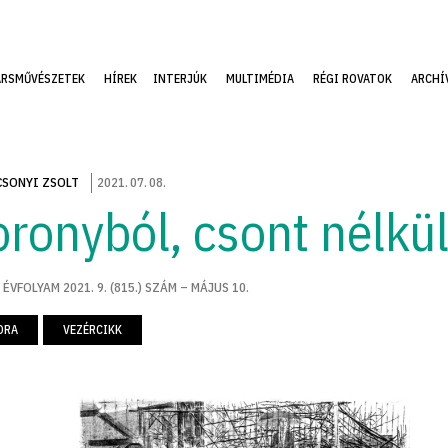
ÁRSMŰVÉSZETEK
HÍREK
INTERJÚK
MULTIMÉDIA
RÉGI ROVATOK
ARCHÍ
SONYI ZSOLT
2021
.
07
.
08
.
oronyból, csont nélkü
 ÉVFOLYAM 2021. 9. (815.) SZÁM – MÁJUS 10.
ORA
VEZÉRCIKK