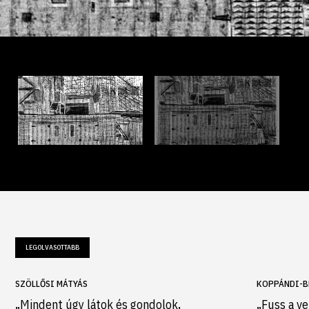
LEGOLVASOTTABB
SZÖLLŐSI MÁTYÁS
KOPPÁNDI-B
„Mindent úgy látok és gondolok,
„Fuss a ve