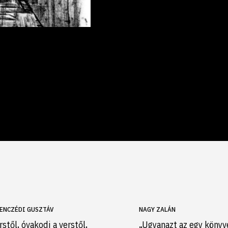
ENCZÉDI GUSZTÁV
NAGY ZALÁN
rstől, óvakodj a verstől,
„Ugyanazt az egy könyv