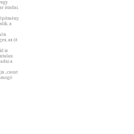
vagy
ar átadni.
 építmény,
lik, a
nön
es, az őt
l is
mtalan
ladni a
is „csont
ammogó