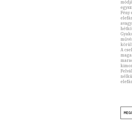
módjá
egysz
Fény 
elefá
avagy
hétkö
Gyako
művés
körül
A cse
magas
marad
kimond
Felvá
nélkü
elefán
MEG