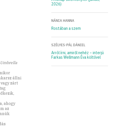
2026)
NÁNIA HANNA
Rostában a szem
SZÉLYES-PÁL DÁNIEL
Arról írni, amiről nehéz – interjú
Farkas Wellmann Éva költővel
 Umbrella
amikor
akarsz állni
 vagy zárt
tag
edkezik,
ja, ahogy
em az
bennük
dás