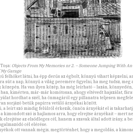
 Toșa:
Objects From My Memories nr 2. – Someone Jumping With An
f My Garage
ű felhőket látni, ha épp derűs az égbolt, könnyű vihart képzelni, 
ra süt a nap, könnyű a világ peremére figyelni, ha meg tudsz, meg 
 közepén. Ha van ilyen közép, ha még leírható – lazán, könnyedén,
ban, kimérten, már-már komótosan, ahogy eltévedt hajszálat, fára
yálat hordhat a szél, ha önmagáról egy pillanatra teljesen megfel
ran sorjázó betűk papírra vetülő árnyékai között.
, a leírt szó mindig felülről érkezik, önnön árnyékát el is takarhat
a kimondott szó is hajlamos arra, hogy elrejtse árnyékait – mert n
k elrejtése az elsődleges cél, hanem a szavak által adott irány, a 
galmazódó cél elérése.
nyékok ott vannak mégis, megtörténhet, hogy a megoldás, a kimon