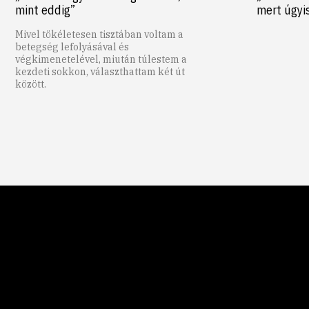
mint eddig”
mert úgyi
Mivel tökéletesen tisztában voltam a
betegség lefolyásával és
végkimenetelével, miután túlestem a
kezdeti sokkon, választhattam két út
között.