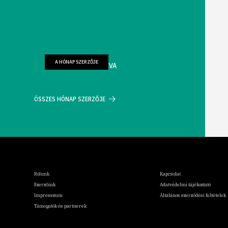
A HÓNAP SZERZŐJE
FARKAS WELLMANN ÉVA
ÖSSZES HÓNAP SZERZŐJE
Rólunk
Kapcsolat
Szerzőink
Adatvédelmi tájékoztató
Impresszum
Általános szerződési feltételek
Támogatók és partnerek