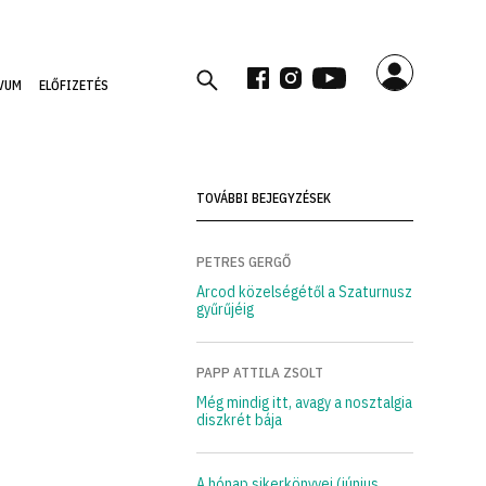
VUM
ELŐFIZETÉS
TOVÁBBI BEJEGYZÉSEK
l
PETRES GERGŐ
Arcod közelségétől a Szaturnusz
gyűrűjéig
PAPP ATTILA ZSOLT
Még mindig itt, avagy a nosztalgia
diszkrét bája
A hónap sikerkönyvei (június,