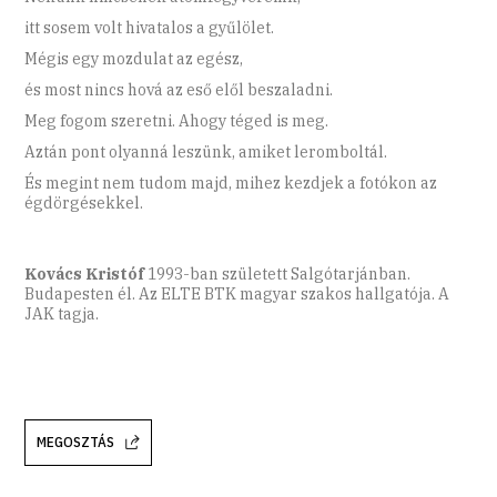
itt sosem volt hivatalos a gyűlölet.
Mégis egy mozdulat az egész,
és most nincs hová az eső elől beszaladni.
Meg fogom szeretni. Ahogy téged is meg.
Aztán pont olyanná leszünk, amiket leromboltál.
És megint nem tudom majd, mihez kezdjek a fotókon az
égdörgésekkel.
Kovács Kristóf
1993-ban született Salgótarjánban.
Budapesten él. Az ELTE BTK magyar szakos hallgatója. A
JAK tagja.
MEGOSZTÁS