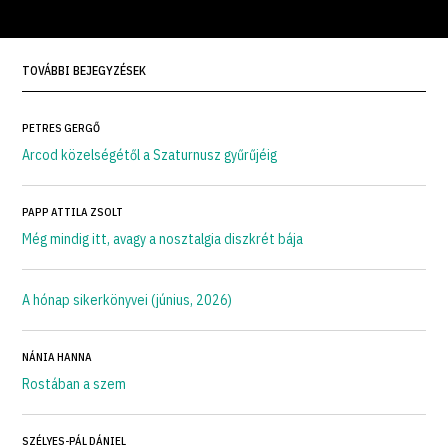
TOVÁBBI BEJEGYZÉSEK
PETRES GERGŐ
Arcod közelségétől a Szaturnusz gyűrűjéig
PAPP ATTILA ZSOLT
Még mindig itt, avagy a nosztalgia diszkrét bája
A hónap sikerkönyvei (június, 2026)
NÁNIA HANNA
Rostában a szem
SZÉLYES-PÁL DÁNIEL