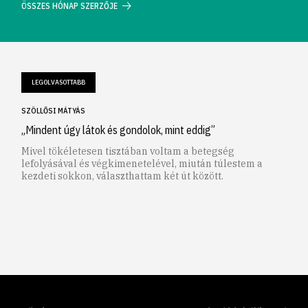
ÖSSZES HÓNAP SZERZŐJE
LEGOLVASOTTABB
SZÖLLŐSI MÁTYÁS
„Mindent úgy látok és gondolok, mint eddig”
Mivel tökéletesen tisztában voltam a betegség
lefolyásával és végkimenetelével, miután túlestem a
kezdeti sokkon, választhattam két út között.
1
2
3
4
5
6