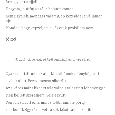
üres gyomrú éjjelben.
Hagyom, jó, átfúj a szél a halántékomon,
nem figyelek, mondasz valamit, ép kezeiddel a vállamon
újra.
Mondod, hogy képzeljem el, és csak próbálom nem.
JÓ IDŐ
(P. L. A városnak el kell pusztulnia c. versére)
Gyakran kiálltunk az ablakba villámokat fényképezni
a vihar alatt. Persze sosem sikerült.
Az a város már akkor is tele volt elszalasztott lehetőséggel.
Meg kellett szeretnem. Vele együtt.
Pont olyan volt ez is, mint a többi, amit te porig
romboltál. Egy város volt, a sok közül, ahol azt hittem,