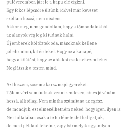
pulóveremben járt le a kapu elé cigizni.
Egy fokos lépcsőre ültünk, idővel már keveset
szóltam hozzá, nem néztem.
Akkor még nem gondoltam, hogy a tőmondatokból
az alanyok végleg ki tudnak halni.
Új emberek költöztek oda, másoknak kellene
jól elrontani, kit érdekel. Hogy az a kanapé,
hogy a kilátást, hogy az ablakot csak nehezen lehet.
Meglátszik a testen mind.
Azt hiszem, sosem akarsz majd gyereket.
Tőlem vért sem tudnak venni rendesen, nincs jó vénám
hozzá, állítólag. Nem mintha számítana az egész,
de mondjuk, ezt elmesélhetném neked, hogy igen, ilyen is.
Mert általában csak a te történeteidet hallgatjuk,
de most például lehetne, vagy bármelyik ugyanilyen