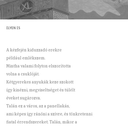
ILYEN IS
A kézfején kiduzzadó erekre
például emlékszem.
Mintha valami folyton elszorította
volna a csuklóját.
Kétgyerekes anyukák keze szokott
így kinézni, megviseltséget és túlélt
éveket sugározva.
Talán ez a város, az a panellakás,
ami képes így ránőni a szívre, és tönkretenni
fiatal érrendszereket. Talán, mikor a