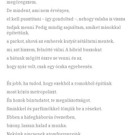
megöregszem.
De mindent, ami nem érvényes,
el kell pusztítani – így gondoltad –, nehogy valaha is vissza
tudjak menni. Pedig mindig sajnáltam, amiket másokkal
építettünk,
a parkot, ahová az emberek kutyát sétáltatni mentek,
mi, azt hiszem, felnőtté válni. A hibrid buszokat
a hátunk mögött észre se venni, és az,
hogy nyár volt, csak egy ócska egyebeesés.
És jobb, ha tudod, hogy ezekből a romokból építünk
most közös metropoliszt.
Én hozok bűntudatot, te megalázottságot.
Sminkkel és parfümökkel tömjük be a réseket.
Ebben a hidegháborús övezetben,
bizony, lassan halad a munka.
Nekünk nincsenek atomfegyvereink,