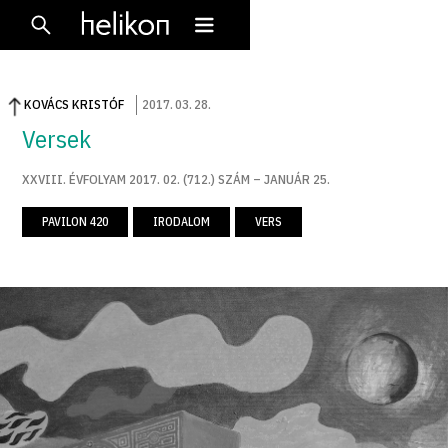
KOVÁCS KRISTÓF
2017
.
03
.
28
.
Versek
XXVIII. ÉVFOLYAM 2017. 02. (712.) SZÁM – JANUÁR 25.
PAVILON 420
IRODALOM
VERS