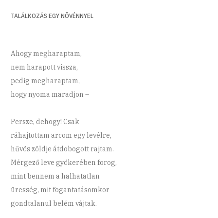
TALÁLKOZÁS EGY NÖVÉNNYEL
Ahogy megharaptam,
nem harapott vissza,
pedig megharaptam,
hogy nyoma maradjon –
Persze, dehogy! Csak
ráhajtottam arcom egy levélre,
hűvös zöldje átdobogott rajtam.
Mérgező leve gyökerében forog,
mint bennem a halhatatlan
üresség, mit fogantatásomkor
gondtalanul belém vájtak.