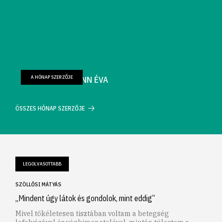
A HÓNAP SZERZŐJE
FARKAS WELLMANN ÉVA
ÖSSZES HÓNAP SZERZŐJE
LEGOLVASOTTABB
SZÖLLŐSI MÁTYÁS
„Mindent úgy látok és gondolok, mint eddig”
Mivel tökéletesen tisztában voltam a betegség