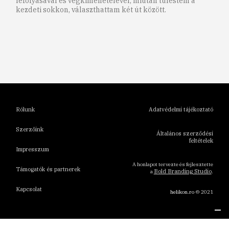
lefolyásával és végkimenetelével, miután túlestem a
kezdeti sokkon, választhattam két út között.
1
2
3
4
5
6
Rólunk
Adatvédelmi tájékoztató
Szerzőink
Általános szerződési
feltételek
Impresszum
A honlapot tervezte és fejlesztette
Támogatók és partnerek
Bold Branding Studio
a
.
Kapcsolat
helikon.ro
© 2021