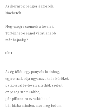
Az ikerűrök pengéi jégforrók.
Macheték.
Meg-megrezzennek a levelek.
Történhet-e ennél váratlanabb
már hajnalig?
FÜST
Az ég fölött egy pányvás ló dobog,
egyre csak rója ugyanazokat a köröket,
patkójával le-leveri a felhők széleit,
ez pereg szemünkbe,
pár pillanatra ez vakíthat el,
bár hiába minden, mert rég tudom,