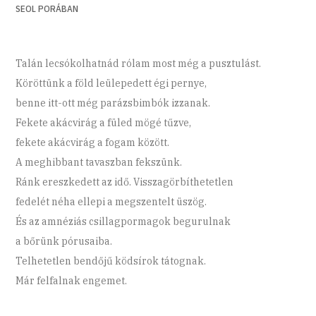
SEOL PORÁBAN
Talán lecsókolhatnád rólam most még a pusztulást.
Köröttünk a föld leülepedett égi pernye,
benne itt-ott még parázsbimbók izzanak.
Fekete akácvirág a füled mögé tűzve,
fekete akácvirág a fogam között.
A meghibbant tavaszban fekszünk.
Ránk ereszkedett az idő. Visszagörbíthetetlen
fedelét néha ellepi a megszentelt üszög.
És az amnéziás csillagpormagok begurulnak
a bőrünk pórusaiba.
Telhetetlen bendőjű ködsírok tátognak.
Már felfalnak engemet.