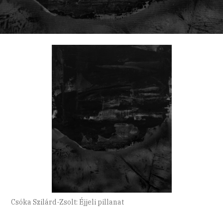
Csóka Szilárd-Zsolt: Éjjeli pillanat