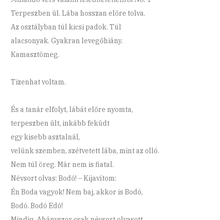
Terpeszben ül. Lába hosszan előre tolva.
Az osztályban túl kicsi padok. Túl
alacsonyak. Gyakran levegőhiány.
Kamasztömeg.
Tizenhat voltam.
És a tanár elfolyt, lábát előre nyomta,
terpeszben ült, inkább feküdt
egy kisebb asztalnál,
velünk szemben, szétvetett lába, mint az olló.
Nem túl öreg. Már nem is fiatal.
Névsort olvas: Bodó! – Kijavítom:
Én Boda vagyok! Nem baj, akkor is Bodó,
Bodó. Bodó Edó!
Mindig. Ahányszor csak névsort olvasott.