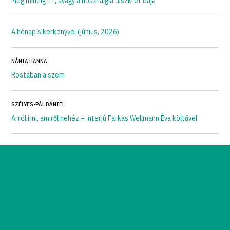
Még mindig itt, avagy a nosztalgia diszkrét bája
A hónap sikerkönyvei (június, 2026)
NÁNIA HANNA
Rostában a szem
SZÉLYES-PÁL DÁNIEL
Arról írni, amiről nehéz – interjú Farkas Wellmann Éva költővel