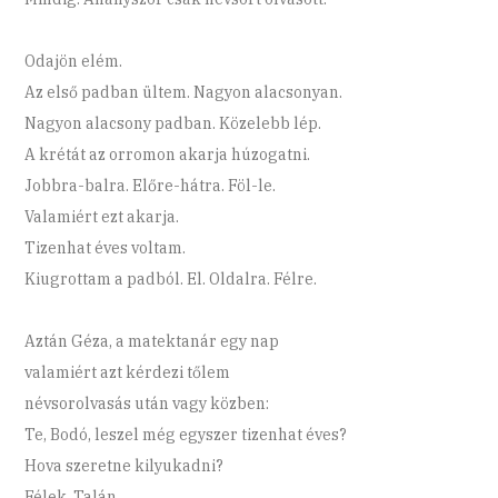
Odajön elém.
Az első padban ültem. Nagyon alacsonyan.
Nagyon alacsony padban. Közelebb lép.
A krétát az orromon akarja húzogatni.
Jobbra-balra. Előre-hátra. Föl-le.
Valamiért ezt akarja.
Tizenhat éves voltam.
Kiugrottam a padból. El. Oldalra. Félre.
Aztán Géza, a matektanár egy nap
valamiért azt kérdezi tőlem
névsorolvasás után vagy közben:
Te, Bodó, leszel még egyszer tizenhat éves?
Hova szeretne kilyukadni?
Félek. Talán.