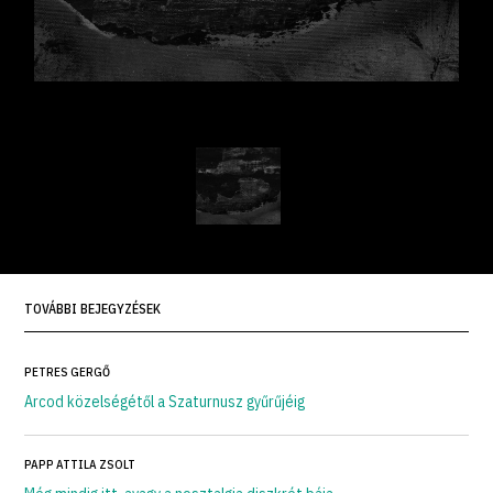
TOVÁBBI BEJEGYZÉSEK
PETRES GERGŐ
Arcod közelségétől a Szaturnusz gyűrűjéig
PAPP ATTILA ZSOLT