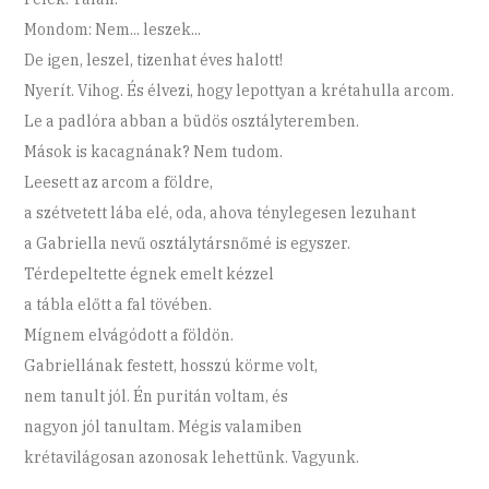
Mondom: Nem... leszek...
De igen, leszel, tizenhat éves halott!
Nyerít. Vihog. És élvezi, hogy lepottyan a krétahulla arcom.
Le a padlóra abban a büdös osztályteremben.
Mások is kacagnának? Nem tudom.
Leesett az arcom a földre,
a szétvetett lába elé, oda, ahova ténylegesen lezuhant
a Gabriella nevű osztálytársnőmé is egyszer.
Térdepeltette égnek emelt kézzel
a tábla előtt a fal tövében.
Mígnem elvágódott a földön.
Gabriellának festett, hosszú körme volt,
nem tanult jól. Én puritán voltam, és
nagyon jól tanultam. Mégis valamiben
krétavilágosan azonosak lehettünk. Vagyunk.