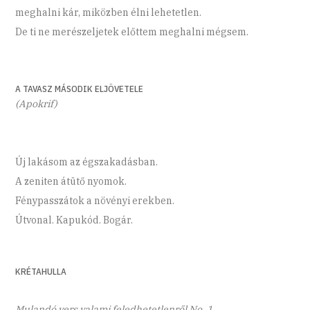
meghalni kár, miközben élni lehetetlen.
De ti ne merészeljetek előttem meghalni mégsem.
A TAVASZ MÁSODIK ELJÖVETELE
(Apokrif)
Új lakásom az égszakadásban.
A zeniten átütő nyomok.
Fénypasszátok a növényi erekben.
Útvonal. Kapukód. Bogár.
KRÉTAHULLA
Mulandó vers valami feledhetetlenről No. 1