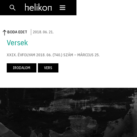
BODA EDIT
2018
.
06
.
21
.
Versek
XXIX. ÉVFOLYAM 2018. 06. (740.) SZÁM – MÁRCIUS 25.
IRODALOM
VERS