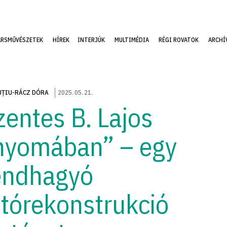
ÁRSMŰVÉSZETEK
HÍREK
INTERJÚK
MULTIMÉDIA
RÉGI ROVATOK
ARCHÍ
ȚIU-RÁCZ DÓRA
2025
.
05
.
21
.
zentes B. Lajos
nyomában” – egy
endhagyó
otórekonstrukció