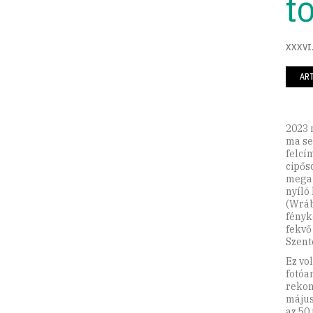
t
XXXVI.
AR
2023 
ma se
felcí
cipős
megan
nyíló
(Wráb
fényk
fekvő
Szent
Ez vo
fotóa
rekon
május
az 50