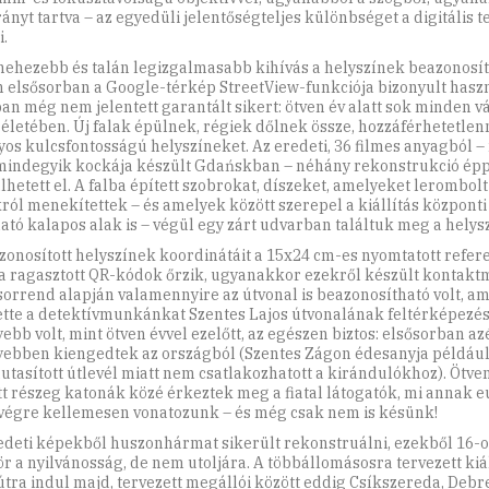
ányt tartva – az egyedüli jelentőségteljes különbséget a digitális 
i.
nehezebb és talán legizgalmasabb kihívás a helyszínek beazonosítá
 elsősorban a Google-térkép StreetView-funkciója bizonyult hasz
an még nem jelentett garantált sikert: ötven év alatt sok minden vá
 életében. Új falak épülnek, régiek dőlnek össze, hozzáférhetetlen
yos kulcsfontosságú helyszíneket. Az eredeti, 36 filmes anyagból 
indegyik kockája készült Gdańskban – néhány rekonstrukció épp
lhetett el. A falba épített szobrokat, díszeket, amelyeket lerombolt
ról menekítettek – és amelyek között szerepel a kiállítás központi
ható kalapos alak is – végül egy zárt udvarban találtuk meg a helys
zonosított helyszínek koordinátáit a 15x24 cm-es nyomtatott refer
a ragasztott QR-kódok őrzik, ugyanakkor ezekről készült kontaktm
 sorrend alapján valamennyire az útvonal is beazonosítható volt, a
ette a detektívmunkánkat Szentes Lajos útvonalának feltérképezé
ebb volt, mint ötven évvel ezelőtt, az egészen biztos: elsősorban az
ebben kiengedtek az országból (Szentes Zágon édesanyja például
autasított útlevél miatt nem csatlakozhatott a kirándulókhoz). Ötve
tt részeg katonák közé érkeztek meg a fiatal látogatók, mi annak e
végre kellemesen vonatozunk – és még csak nem is késünk!
edeti képekből huszonhármat sikerült rekonstruálni, ezekből 16-ot
ör a nyilvánosság, de nem utoljára. A többállomásosra tervezett kiál
 útra indul majd, tervezett megállói között eddig Csíkszereda, Debr