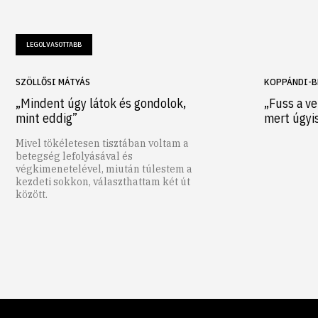
LEGOLVASOTTABB
SZÖLLŐSI MÁTYÁS
KOPPÁNDI-B
„Mindent úgy látok és gondolok,
„Fuss a ve
mint eddig”
mert úgyi
Mivel tökéletesen tisztában voltam a
betegség lefolyásával és
végkimenetelével, miután túlestem a
kezdeti sokkon, választhattam két út
között.