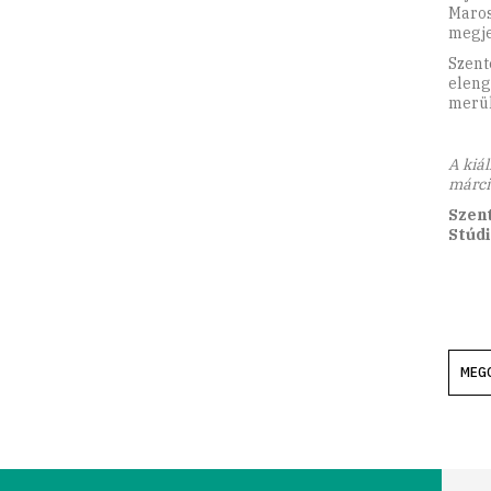
Maros
megje
Szent
eleng
merül
A kiál
márci
Szent
Stúdi
MEG