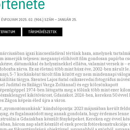
örténete
 ÉVFOLYAM 2025. 02. (904.) SZÁM – JANUÁR 25.
TEFAKTUM
TÁRSMŰVÉSZETEK
márciusában igazi kincsesládával tértünk haza, amelynek tartalmá
m ismerjük teljesen: megannyi előhívott film gondosan papírba c
mkézve, dátumokkal és helyszínekkel ellátva, valamint versek is – 
dobozba zárva. Ez az életmű több mint húsz éve, 2002-ben zárult le.
nyi, 5-7 kockánként tárolt film között egy nem mindennapi váloga
 kiállítás tárgya. Szentes Lajos fiatal csíkszeredai fotográfus művé
el Judittal és Szilágyi Varga Zoltánnal) és egy kölcsönkapott
épezőgéppel 1974-ben látogatta meg a tőlünk több mint ezer kilo
 északlengyel kikötővárost, Gdańskot. 2024-ben, kereken 50 évvel 
es Zágon képein éled újra a város.
lt „nyomozómunkánk” kiindulópontja: 2023 májusában került feldo
nyag, és fogalmazódott meg annak gondolata, hogy érdemes lenne
struálni a Gdańskban készült fényképeket. Kereken egy évvel kés
ában, három nap alatt készült el ezek precíz fotórekonstrukciója:
 mm-es fókusztávolságú objektívvel, ugyanabból a szögből, ugyan