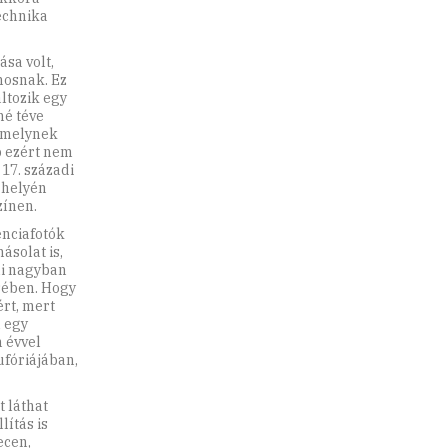
technika
sa volt,
nosnak. Ez
ltozik egy
né téve
– melynek
 ezért nem
 17. századi
 helyén
zínen.
enciafotók
ásolat is,
mi nagyban
sében. Hogy
ért, mert
 egy
n évvel
ufóriájában,
 láthat
lítás is
ecen,