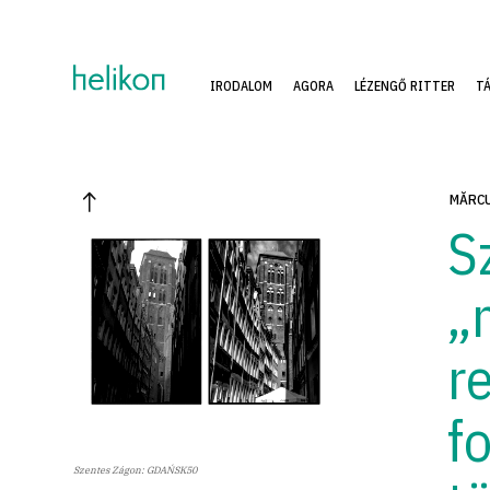
IRODALOM
AGORA
LÉZENGŐ RITTER
T
MĂRCU
S
„
r
f
Szentes Zágon: GDAŃSK50