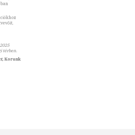
ában
kciókhoz
vevőit,
 2025
i térben.
t,
Korunk