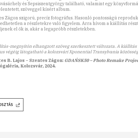
vásárhely és Sepsiszentgyörgy található, valamint egy könyvform
lentetett, szöveggel kísért album.
es Zágon szigorú, precíz fotográfus. Hasonló pontosságú reprodu
edhetetlen a részletekre való figyelem. Arra hívom a kiállítás részt
jenek el ők is, akár a legapróbb részletekben.
lítás-megnyitón elhangzott szöveg szerkesztett változata. A kiállítás
us végéig látogatható a kolozsvári Xponential Transylvania közösség
es B. Lajos – Szentes Zágon:
GDAŃSK50 – Photo Remake Projec
ógaléria, Kolozsvár, 2024.
OSZTÁS