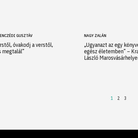
ENCZÉDI GUSZTÁV
NAGY ZALÁN
rstől, óvakodj a verstől,
„Ugyanazt az egy könyv
s megtalál”
egész életemben” – Kr
László Marosvásárhely
1
2
3