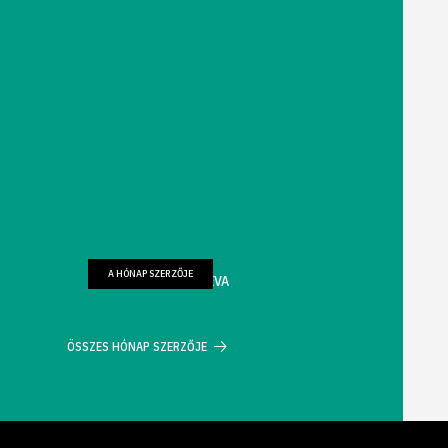
A HÓNAP SZERZŐJE
FARKAS WELLMANN ÉVA
ÖSSZES HÓNAP SZERZŐJE