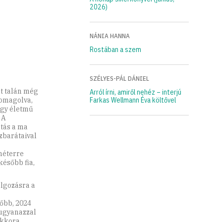
2026)
NÁNIA HANNA
Rostában a szem
SZÉLYES-PÁL DÁNIEL
t talán még
Arról írni, amiről nehéz – interjú
somagolva,
Farkas Wellmann Éva költővel
egy életmű
 A
tás a ma
szbarátaival
méterre
később fia,
lgozásra a
őbb, 2024
 ugyanazzal
akkora