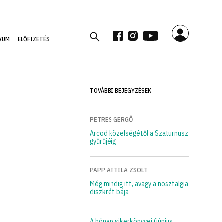
VUM
ELŐFIZETÉS
TOVÁBBI BEJEGYZÉSEK
PETRES GERGŐ
Arcod közelségétől a Szaturnusz
gyűrűjéig
PAPP ATTILA ZSOLT
Még mindig itt, avagy a nosztalgia
diszkrét bája
A hónap sikerkönyvei (június,