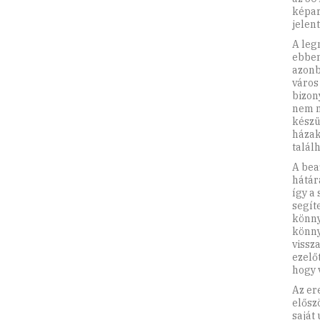
képar
jelent
A leg
ebben
azonb
város
bizon
nem m
készü
házak
talál
A bea
hátár
így a
segít
könny
könny
vissz
ezelő
hogy 
Az er
elősz
saját