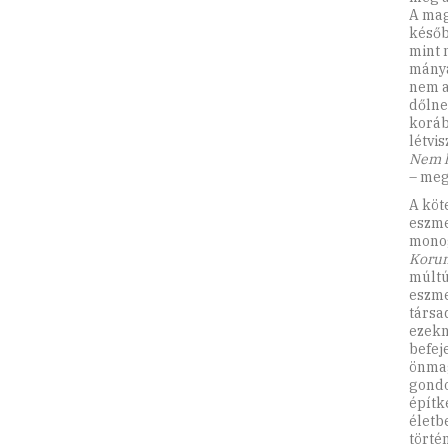
A mag
későb
mint 
mányá
nem a
dől­n
koráb
létvi
Nem l
– meg
A köt
eszme
monog
Koru
múltú
eszme
társa
ezekn
befej
önmag
gondo
építk
életb
törté