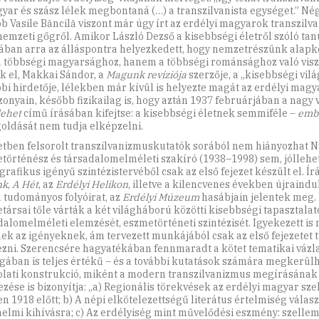
yar és szász lélek megbontaná (…) a transzilvanista egységet.” Nég
b Vasile Băncilă viszont már úgy írt az erdélyi magyarok transzilv
nem­zeti gőgről. Amikor László Dezső a kisebbségi életről szóló tan
ban arra az álláspontra helyezkedett, hogy nemzetrészünk alapk
 többségi magyarsághoz, hanem a többségi románsághoz való vi
ek el, Makkai Sándor, a
Magunk revíziója
szerzője, a „kisebbségi vilá
bi hirdetője, lélekben már kívül is helyezte magát az erdélyi mag
szonyain, később fizikailag is, hogy aztán 1937 februárjában a nagy 
ehet
című írásában kifejtse: a kisebbségi életnek semmiféle –
embe
oldását nem tudja elképzelni.
etben felsorolt transzilvanizmuskutatók sorából nem hiányozhat 
történész és társadalomelméleti szakíró (1938–1998) sem, jóllehe
rafikus igényű szintézistervéből csak az első fejezet készült el. Írá
nk
,
A Hét
, az
Erdélyi Helikon
, illetve a kilencvenes években újraindu
 tudományos folyóirat, az
Erdélyi Múzeum
hasábjain jelentek meg. 
társai tőle várták a két világháború közötti kisebbségi tapasztala
dalomelméleti elemzését, eszmetörténeti szintézisét. Igyekezett is
ek az igényeknek, ám tervezett munkájából csak az első fejezetet 
ezni. Szerencsére hagyatékában fennmaradt a kötet tematikai vázl
ában is teljes értékű – és a további kutatások számára megkerülh
lati konstrukció, miként a modern transzilvanizmus megírásának
ezése is bizonyítja: „a) Regionális törekvések az erdélyi magyar sze
en 1918 előtt; b) A népi elkötelezettségű literátus értelmiség válas
nelmi kihívásra; c) Az erdélyiség mint művelődési eszmény: szellemi