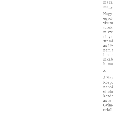
magat
magya
Nagy 
egyol
vissz
törek
misze
ténye
szemb
az 19
nem a
birto
inkáb
human
5.
A Mag
Közp
napok
elleh
kezdt
az er
Gyíme
erköl