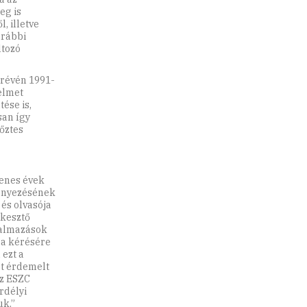
eg is
, illetve
orábbi
ltozó
 révén 1991-
elmet
ése is,
san így
őztes
venes évek
ényezésének
 és olvasója
rkesztő
galmazások
za kérésére
 ezt a
et érdemelt
az ESZC
rdélyi
k.”