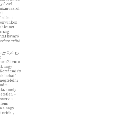
y évvel
anizmusáról,
ul­
érdései
szonyunkon
ghivatás”
yarság
vitát kavaró
rhez mél­tó
Nagy György
t
sai főként a
lt, nagy
Kortársai és
tok beható
 megfelelni
tudta
ata, amely
etetlen –
 szerves
llemi
za a nagy
 érték-,