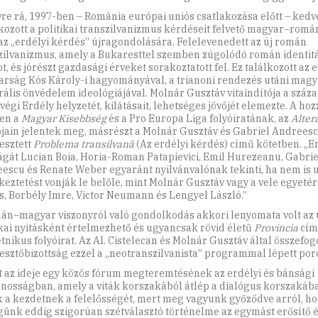
vre rá, 1997-ben – Románia európai uniós csatlakozása előtt – ked
kozott a politikai transzilvanizmus kérdéseit felvető magyar–romá
 az „erdélyi kérdés” újragondolására. Felelevenedett az új román
zilvanizmus, amely a Bukaresttel szemben zúgolódó román identit
, és jórészt gazdasági érveket sorakoztatott fel. Ez találkozott az e
rság Kós Károly-i hagyományával, a trianoni rendezés utáni magy
rális önvédelem ideológiájával. Molnár Gusztáv vitaindítója a száza
végi Erdély helyzetét, kilátásait, lehetséges jövőjét elemezte. A ho
en a
Magyar Kisebbség
és a Pro Europa Liga folyóiratának, az
Alter
jain jelentek meg, másrészt a Molnár Gusztáv és Gabriel Andreesc
esztett
Problema transilvană
(Az erdélyi kérdés) című kötetben. „E
gát Lucian Boia, Horia-Roman Patapievici, Emil Hurezeanu, Gabrie
escu és Renate Weber egyaránt nyilvánvalónak tekinti, ha nem is 
keztetést vonják le belőle, mint Molnár Gusztáv vagy a vele egyeté
s, Borbély Imre, Victor Neumann és Lengyel László.”
án–magyar viszonyról való gondolkodás akkori lenyomata volt az
ikai nyitásként értelmezhető és ugyancsak rövid életű
Provincia
cím
tnikus folyóirat. Az Al. Cistelecan és Molnár Gusztáv által összefog
esztőbizottság ezzel a „neotranszilvanista” programmal lépett por
tt az ideje egy közös fórum megteremtésének az erdélyi és bánsági
ánosságban, amely a viták korszakából átlép a dialógus korszakába
 a kezdetnek a felelősségét, mert meg vagyunk győződve arról, h
günk eddig szigorúan szétválasztó történelme az egymást erősítő 