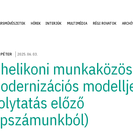
ÁRSMŰVÉSZETEK
HÍREK
INTERJÚK
MULTIMÉDIA
RÉGI ROVATOK
ARCHÍ
 PÉTER
2025
.
06
.
03
.
 helikoni munkaközö
odernizációs modellj
folytatás előző
apszámunkból)