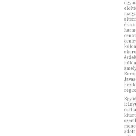
egymá
előít
magya
alter
és a 
harma
centr
centr
külön
akaru
érdek
külön
amely
Európ
Javas
kezde
regio
Egy i
irány
csatl
kitar
szemb
monog
adott