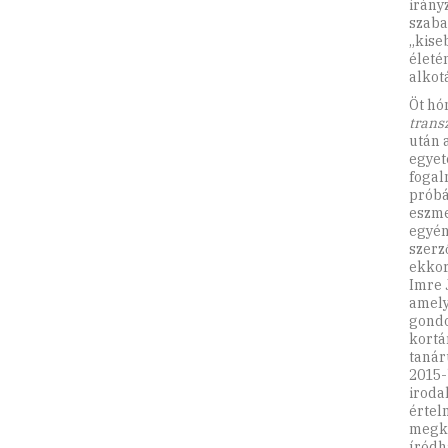
irány
szaba
„kise
életé
alkot
Öt hón
trans
után 
egyet
fogal
próbá
eszme
egyén
szerz
ekkor
Imre 
amely
gondo
kortá
tanár
2015-
iroda
értel
megköz
íródh