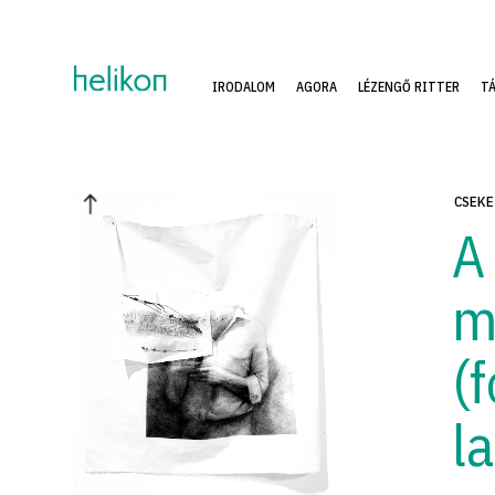
IRODALOM
AGORA
LÉZENGŐ RITTER
T
CSEKE
A
m
(
l