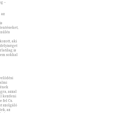
ég –
 az
is
lentéseket,
önülés
ozott, aki
rdélyiséget
latilag is
anem sokkal
velődési
almi
sének
gra, azzal
ll kezdeni
 fel Cs.
t szolgáló
ek, az