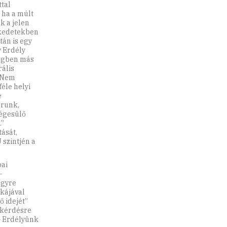
tal
 ha a múlt
k a jelen
ekedetekben
tán is egy
 Erdély
ségben más
rális
. Nem
éle helyi
e
arunk,
ségesülő
.”
ását,
 szintjén a
pai
-
egyre
kájával
ő idejét”
rkérdésre
– Erdélyünk