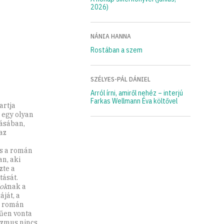
2026)
NÁNIA HANNA
Rostában a szem
SZÉLYES-PÁL DÁNIEL
Arról írni, amiről nehéz – interjú
Farkas Wellmann Éva költővel
artja
 egy olyan
tásában,
az
is a román
n, aki
zte a
tását.
lok
nak a
ját, a
a román
űen von­ta
izmus nincs.