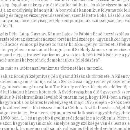
yiség-fogalomra is: egy új érték átformálhatja, és akár visszamenől
atja az erdélyiség kánonjait.” A bonyolult kanonikus folyamatok felől
óság és függés viszonyrendszerében szemléltette Boka László is k
mányaiban az erdélyiség értékszempontjainak szükségszerűen vá
élését.
áts Béla, Láng Gusztáv, Kántor Lajos és Fábián Ernő hozzászólása
isztázódott az eszmerendszer történelmi szerepe, ugyanakkor figy
tt Tánczos Vilmos pályakezdő tanár kritikai igényű történeti áttekint
 lényegében annak adott hangot, amit Székely János szentenciózu
mazott meg: a transzilvanizmus „a vesztesek békítési kísérlete a gy
áció uralmi helyzetének demokratikus feloldására”.
vita már az utótranszilvanizmus történetéhez tartozik.
sak az Erdélyi Szépmíves Céh újraindításának története. A kilenc
felében magam is tanúja voltam Szőcs Géza nagy reményű kezdem
 ügyintézést magára vállaló Tar Károly erőfeszítéseinek, előfizetője
 által kiadott három kötetnek. A Svédországban élő ügyvezető-sze
 július 8-i elektronikus leveléből tudtam meg, hogy 1991-ben a rá
 hagyta abba önkéntes tevékenységét, majd 1995 elején – Szőcs Gé
gbízólevelével – tért vissza ismét a Céhhez. A vállalkozás csődjéből
ságot vonta le: „Ez a nyereségmentes vállalkozás nagyobb figyelm
 1990-ben, (…) és nagyobb figyelmet érdemelne a jövőben is. Mert 
e azon hagyományainknak, amelyre nagy szüksége van és lesz az e
rságnak, ha megmaradásának valóságos feltételeit végiggondolju