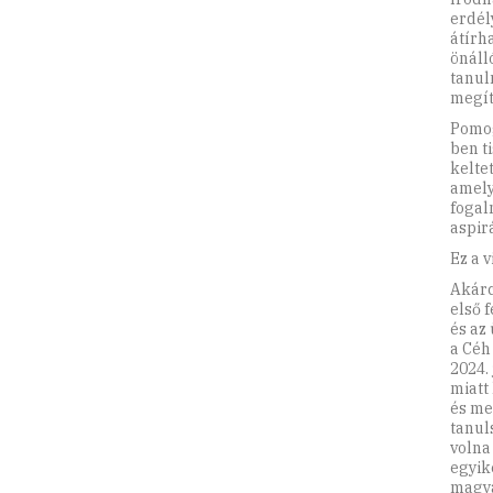
erdél
átírh
önáll
tanul
megít
Pomog
ben t
kelte
amely
fogal
aspir
Ez a 
Akárc
első 
és az
a Céh
2024.
miatt
és me
tanul
volna
egyik
magya