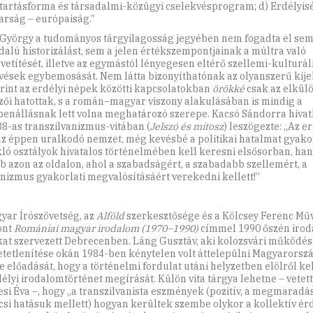
artásforma és társadalmi-közügyi cselekvésprogram; d) Erdélyis
rság – európaiság.”
György a tudományos tárgyilagosság jegyében nem fogadta el sem
dalú historizálást, sem a jelen értékszempontjainak a múltra való
avetítését, illetve az egymástól lényegesen eltérő szellemi-kulturál
vések egybemosását. Nem látta bizonyíthatónak az olyanszerű kije
rint az erdélyi népek közötti kapcsolatokban
örökké
csak az elkül
zői hatottak, s a román–magyar viszony alakulásában is mindig a
enállásnak lett volna meghatározó szerepe. Kacsó Sándorra hivatk
38-as transzilvanizmus-vitában (
Jelszó és mítosz
) leszögezte: „Az e
z éppen uralkodó nemzet, még kevésbé a politikai hatalmat gyakor
kló osztályok hivatalos történelmében kell keresni elsősorban, h
b azon az oldalon, ahol a szabadságért, a szabadabb szellemért, a
izmus gyakorlati megvalósításáért verekedni kellett!”
yar Írószövetség, az
Alföld
szerkesztősége és a Kölcsey Ferenc Mű
ont
Romániai magyar irodalom (1970–1990)
címmel 1990 őszén irod
at szervezett Debrecenben. Láng Gusztáv, aki kolozsvári működé
etetlenítése okán 1984-ben kénytelen volt áttelepülni Magyarorszá
e előadását, hogy a történelmi fordulat utáni helyzetben elölről ke
délyi irodalomtörténet megírását. Külön vita tárgya lehetne – vetette
si Éva –, hogy „a transzilvanista eszmények (pozitív, a megmaradás
csi hatásuk mellett) hogyan kerültek szembe olykor a kollektív érd