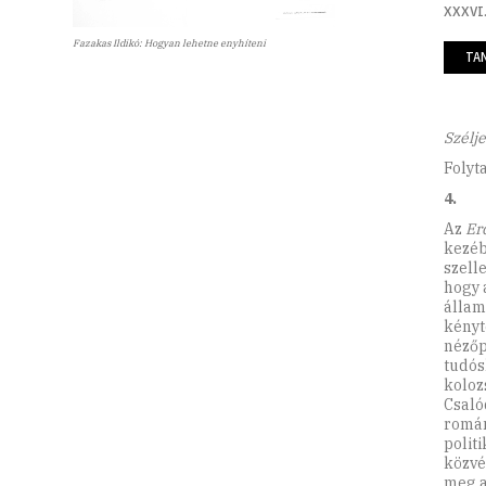
XXXVI.
Fazakas Ildikó: Hogyan lehetne enyhíteni
TA
Szélj
Folyt
4.
Az
Er
kezéb
szell
hogy 
állam
kényt
nézőp
tudós
koloz
Csaló
román
polit
közvé
meg a