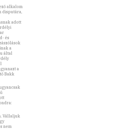
vező alkalom
n disputára,
ásnak adott
rdélyi
ar
d- és
zzászólások
á
nak a
u által
rdély
l
ugyanazt a
rtő Bakk
 ugyancsak
ű
ott
ondra:
. Vállaljuk
ogy
és nem