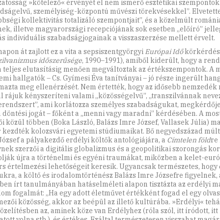
zatosság »kötelező« érvényét el nem ismerő esztétikai szempontokk
dságelvű, személyiség-központú művészi törekvésekkel”. Elvetette
bbségi kollektivitás totalizáló szempontjait”, és a közelmúlt románi
nek, illetve magyarországi recepciójának sok esetben „előíró” jelleg
ás individuális szabadságjogainak a visszaszerzése mellett érvelt.
apon át zajlott ez a vita a sepsiszentgyörgyi
Európai Idő
körkérdés
zilvanizmus időszerűsége
, 1990–1991), amiből kiderült, hogy a ren
a teljes elutasításig menően megváltoztak az értékszempontok. A 
emi hallgatók – Cs. Gyímesi Éva tanítványai – jó része ingerült h
mazta meg ellenérzését. Nem értették, hogy az idősebb nemzedék 
l rájuk kényszeríteni valami „közösségelvű”, „transzilvánnak neve
rendszert”, ami korlátozza személyes szabadságukat, megkérdője
 döntési jogát – főként a „menni vagy maradni” kérdésében. A most
ői közül többen (Boka László, Balázs Imre József, Vallasek Júlia) m
 kezdték kolozsvári egyetemi stúdiumaikat. Bő negyedszázad múlt
József a pályakezdő erdélyi költők antológiájára, a
Címtelen föld
re
nek szerzői a digitális globalizmus és a geopolitikai szorongás ko
lják újra a történelmi és egyéni traumákat, miközben a kelet-euró
rs értelmezési lehetőségeit keresik. Ugyancsak természetes, hogy
ukra, a költő és irodalomtörténész Balázs Imre Józsefre figyelnek, 
ben írt tanulmányában hatáselméleti alapon tisztázta az erdélyi 
lom fogalmát: „Ha egy adott életművet értékként fogad el egy olvas
mezői közösség, akkor az beépül az illető kultúrába. »Erdélyi« teh
elítésben az, aminek köze van Erdélyhez (róla szól, itt íródott, itt 
atott volna stb.), és értékes. Ezáltal természetesen visszahat magár