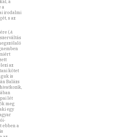
al, a
 a
ai irodalmi
ét, s az
ére (
A
dszerváltás
megszólaló
angnemben
miért
zett
lezi az
ani kötet
aguk is
án Balázs
 hivatkozik,
rában
pai lét
 ők meg
aki egy
magyar
ói-
át ebben a
is
a az