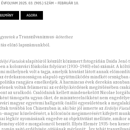
 ÉVFOLYAM 2025. 03. (905.) SZÁM – FEBRUÁR 10.
NULMÁNY
AGORA
egyzetek a
Transzilvanizmus
-kötethez
atás előző lapszámunkból.
délyi Fiatalok
alapítóiról készült közismert fotográfián Dsida Jenő t
en a kolozsvári főiskolás folyóirat (1930–1940) első számát. A költő
emi műhelynek volt a tagja, amelyik hivatást látott annak előmozdí
az érdekazonosságon alapuló együttműködés mindkét országban 
politika rangjára emelkedjék. A harmincas évek derekán azonban
elenek voltak felismerni: az erdélyi kérdések megítélésében csak
ont az uralkodó. Csalód­niuk kellett mindenekelőtt Nicolae Iorgába
ként támogatta ugyan őket, de miniszterelnökként nem engedélye
svári magyar egyetemi hallgatók önálló egyesületének a megalakí
dtak továbbá Ion Chinezuban is, aki bár jól ismerte az
Erdélyi Fiata
–magyar közeledésért, a kölcsö­nös megismerésért kifejtett munká
ikai légkör nyomásának engedve az objektivitást mellőzte, amikor 
lemény előtt e mozgalomról beszélt. Illyés Elemér 1935-ben keser
 román sajtó erdélyiség-vitájának mérlegét: „Így tehát transzilvan