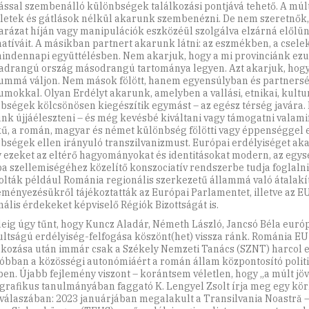
ssal szemben­álló különbségek találkozási pontjává tehető. A múlt
életek és gátlások nélkül akarunk szembenézni. De nem szeretnők,
rázat híján vagy manipulációk eszközéül szolgálva elzárná előlün
natíváit. A másikban partnert akarunk látni: az eszmékben, a csel
mindennapi együttélésben. Nem akarjuk, hogy a mi provinciánk ezu
drangú ország másodrangú tartománya legyen. Azt akarjuk, hogy
ummá váljon. Nem mások fölött, hanem egyensúlyban és partner
umokkal. Olyan Erdélyt akarunk, amelyben a vallási, etnikai, kultu
bségek kölcsönösen kiegészítik egymást – az egész térség javára
nk újjáéleszteni – és még kevésbé kiváltani vagy támogatni valamif
ű, a román, magyar és német különbség fölötti vagy éppenséggel 
bségek ellen irányuló transzilvanizmust. Európai erdélyiséget ak
 ezeket az eltérő hagyományokat és identitásokat modern, az egy
a szellemiségéhez közelítő konszociatív rendszerbe tudja foglalni
olták például Románia regionális szerkezetű állammá való átalakít
ményezésükről tájékoztatták az Európai Parlamentet, illetve az EU
nális érdekeket képviselő Régiók Bizottságát is.
deig úgy tűnt, hogy Kuncz Aladár, Németh László, Jancsó Béla euró
ultságú erdélyiség-felfogása köszönt(het) vissza ránk. Románia EU
akozása után immár csak a Székely Nemzeti Tanács (SZNT) harcol 
tóbban a közösségi autonómiáért a román állam központosító politi
en. Újabb fejlemény viszont – korántsem véletlen, hogy „a múlt jöv
rafikus tanulmányában faggató K. Lengyel Zsolt írja meg egy kö
 válaszában: 2023 januárjában megalakult a Transilvania Noastră 