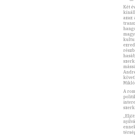
Két é
kínál
azaz:
trans
hangot
magya
kultu
ezred
részb
hasáb
szerk
mássá
Andre
követ
Mikló
A rom
polit
intere
szerk
„Eljö
nyilv
ennek
térsé