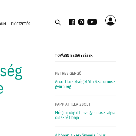
VUM
ELŐFIZETÉS
TOVÁBBI BEJEGYZÉSEK
sség
PETRES GERGŐ
e
Arcod közelségétől a Szaturnusz
gyűrűjéig
PAPP ATTILA ZSOLT
Még mindig itt, avagy a nosztalgia
diszkrét bája
A hónap sikerkönyvei (június,