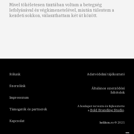
Mivel tökéletesen tisztában voltam a betegség
lefolyásával és végkimenetelével, miután túlestem a
kezdeti sokkon, választhattam két út között.
1
2
3
4
5
6
Rólunk
Adatvédelmi tájékoztató
Szerzőink
Általános szerződési
feltételek
Impresszum
A honlapot tervezte és fejlesztette
Támogatók és partnerek
Bold Branding Studio
a
.
Kapcsolat
helikon.ro
© 2021