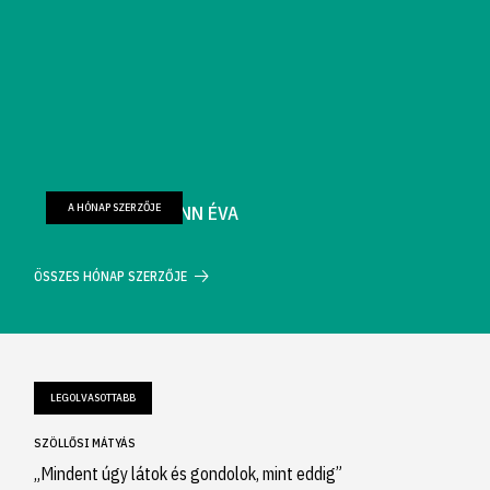
A HÓNAP SZERZŐJE
FARKAS WELLMANN ÉVA
ÖSSZES HÓNAP SZERZŐJE
LEGOLVASOTTABB
SZÖLLŐSI MÁTYÁS
„Mindent úgy látok és gondolok, mint eddig”