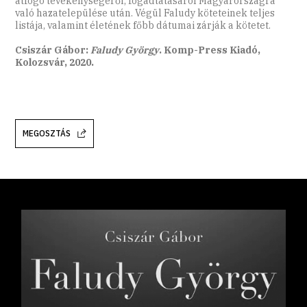
átfogó tevékenységéről, fogadtatásáról Magyarországra
való hazatelepülése után. Végül Faludy köteteinek teljes
listája, valamint életének főbb dátumai zárják a kötetet.
Csiszár Gábor:
Faludy György
. Komp-Press Kiadó,
Kolozsvár, 2020.
MEGOSZTÁS