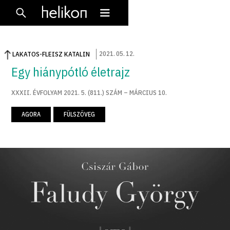
2021
.
05
.
12
.
LAKATOS-FLEISZ KATALIN
Egy hiánypótló életrajz
XXXII. ÉVFOLYAM 2021. 5. (811.) SZÁM – MÁRCIUS 10.
AGORA
FÜLSZÖVEG