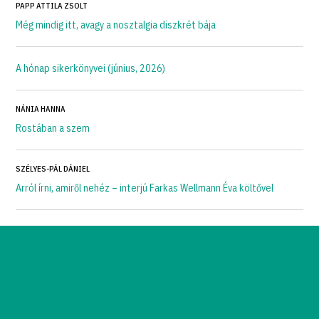
PAPP ATTILA ZSOLT
Még mindig itt, avagy a nosztalgia diszkrét bája
A hónap sikerkönyvei (június, 2026)
NÁNIA HANNA
Rostában a szem
SZÉLYES-PÁL DÁNIEL
Arról írni, amiről nehéz – interjú Farkas Wellmann Éva költővel