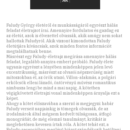
Faludy György életéről és munkásságáról egyrészt hálás
feladat életrajzot írni. Amennyire fordulatos és gazdag ez
az életút, azok is élvezettel olvassák, akik amúgy nem sokat
hallottak Faludyról. Akik viszont kimondottan Faludy
életútjára kíváncsiak, azok minden fontos információt
megtalálhatnak benne.
Másrészt egy Faludy-életrajz megírása amennyire hálás
feladat, legalább annyira embert próbáló. Faludy élete
ugyanis egyrészt a lényében mindenképpen jelen levő
excentrikusság, másrészt az olvasói népszerűség miatt
mítoszokban él, az örök utazó, Villon-alakmás, a polgári
erkölcsök elleni lázadó, öntörvényű művész romantikus
nimbusza lengi be mind a mai napig. A kötetben
végigkövetett életrajzi vonal mindenképpen árnyalja ezt a
képet.
Ahogy a kötet előszavában a szerző is megjegyzi: habár
Faludy verseit napjainkig is tömegek olvassák, de az
irodalmárok által mégsem kedvelt túlságosan, átfogó
monográfiát, de még elemző tanulmányt, kritikát is
meglehetősen kevesen írtak róla. A kötet tehát ezt, a
Faludy-recepcióban meglévő hiányt szándékozik betölteni.