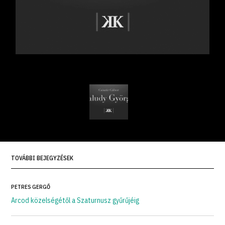
TOVÁBBI BEJEGYZÉSEK
PETRES GERGŐ
Arcod közelségétől a Szaturnusz gyűrűjéig