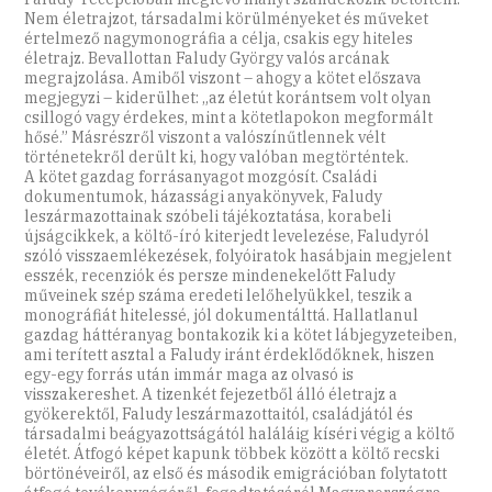
Nem életrajzot, társadalmi körülményeket és műveket
értelmező nagymonográfia a célja, csakis egy hiteles
életrajz. Bevallottan Faludy György valós arcának
megrajzolása. Amiből viszont – ahogy a kötet előszava
megjegyzi – kiderülhet: „az életút korántsem volt olyan
csillogó vagy érdekes, mint a kötetlapokon megformált
hősé.” Másrészről viszont a valószínűtlennek vélt
történetekről derült ki, hogy valóban megtörténtek.
A kötet gazdag forrásanyagot mozgósít. Családi
dokumentumok, házassági anyakönyvek, Faludy
leszármazottainak szóbeli tájékoztatása, korabeli
újságcikkek, a költő-író kiterjedt levelezése, Faludyról
szóló visszaemlékezések, folyóiratok hasábjain megjelent
esszék, recenziók és persze mindenekelőtt Faludy
műveinek szép száma eredeti lelőhelyükkel, teszik a
monográfiát hitelessé, jól dokumentálttá. Hallatlanul
gazdag háttéranyag bontakozik ki a kötet lábjegyzeteiben,
ami terített asztal a Faludy iránt érdeklődőknek, hiszen
egy-egy forrás után immár maga az olvasó is
visszakereshet. A tizenkét fejezetből álló életrajz a
gyökerektől, Faludy leszármazottaitól, családjától és
társadalmi beágyazottságától haláláig kíséri végig a költő
életét. Átfogó képet kapunk többek között a költő recski
börtönéveiről, az első és második emigrációban folytatott