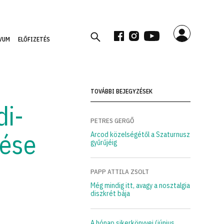
VUM
ELŐFIZETÉS
TOVÁBBI BEJEGYZÉSEK
di-
PETRES GERGŐ
tése
Arcod közelségétől a Szaturnusz
gyűrűjéig
PAPP ATTILA ZSOLT
Még mindig itt, avagy a nosztalgia
diszkrét bája
A hónap sikerkönyvei (június,