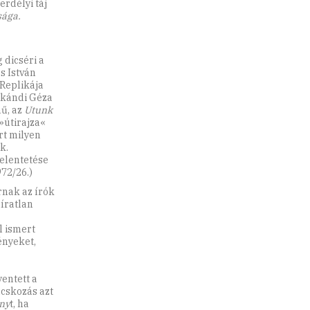
erdélyi táj
sága.
dicséri a
s István
Replikája
áskándi Géza
ű, az
Utunk
»útirajza«
rt milyen
k.
elentetése
72/26.)
rnak az írók
íratlan
l ismert
ényeket,
yentett a
ácskozás azt
ény
t, ha