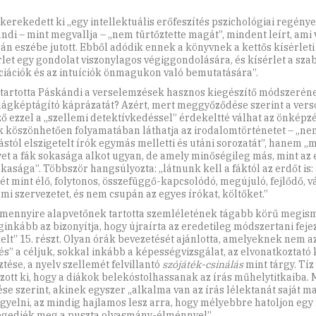
 kerekedett ki „egy intellektuális erőfeszítés pszichológiai regény
ndi – mint megvallja – „nem türtőztette magát”, mindent leírt, ami
án eszébe jutott. Ebből adódik ennek a könyvnek a kettős kísérleti j
rlet egy gondolat viszonylagos végiggondolására, és kísérlet a sza
ciációk és az intuíciók önmagukon való bemutatására”.
 tartotta Páskándi a verselemzések hasznos kiegészítő módszeré
lágképtágító káprázatát? Azért, mert meggyőződése szerint a vers
ő ezzel a „szellemi detektívkedéssel” érdekeltté válhat az önképz
 köszönhetően folyamatában láthatja az irodalomtörténetet – „ne
stól elszigetelt írók egymás melletti és utáni sorozatát”, hanem „m
et a fák sokasága alkot ugyan, de amely minőségileg más, mint az e
okasága”. Többször hangsúlyozta: „látnunk kell a fáktól az erdőt is:
ét mint élő, folytonos, összefüggő-kapcsolódó, megújuló, fejlődő, v
emi szervezetet, és nem csupán az egyes írókat, költőket.”
mennyire alapvetőnek tartotta szemléletének tágabb körű megism
eginkább az bizonyítja, hogy újraírta az eredetileg módszertani feje
elt” 15. részt. Olyan órák bevezetését ajánlotta, amelyeknek nem az
és” a céljuk, sokkal inkább a képességvizsgálat, az elvonatkoztató
ztése, a nyelv szellemét felvillantó
szójáték-csinálás
mint tárgy. Tíz
zott ki, hogy a diákok belekóstolhassanak az írás műhelytitkaiba. 
ése szerint, akinek egyszer „alkalma van az írás lélektanát saját 
gyelni, az mindig hajlamos lesz arra, hogy mélyebbre hatoljon egy
égedjék meg a puszta olvasmány-élménnyel”.