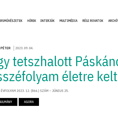
ÁRSMŰVÉSZETEK
HÍREK
INTERJÚK
MULTIMÉDIA
RÉGI ROVATOK
ARCHÍ
 PÉTER
2023
.
09
.
04
.
gy tetszhalott Páskán
sszéfolyam életre kel
 ÉVFOLYAM 2023. 12. (866.) SZÁM – JÚNIUS 25.
NULMÁNY
AGORA