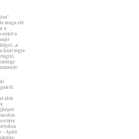
ulva”
te maga elé.
n, a
a nézőt a
saját
lágot, „a
a húst tegye
ytágító,
mintegy
oztatott-
di
gairól.
t időz
az
ágképét
ó módon
 kortárs
birtokon
e – Apáti
kintése.