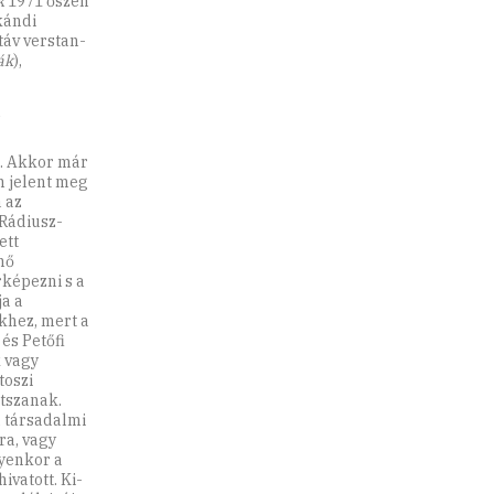
k
1971 őszén
kándi
táv verstan-
ák
),
n
n. Akkor már
m jelent meg
 az
 Rádiusz-
ett
nő
rképezni s a
ja a
khez, mert a
és Petőfi
k vagy
toszi
atszanak.
a társadalmi
ra, vagy
lyenkor a
ivatott. Ki-