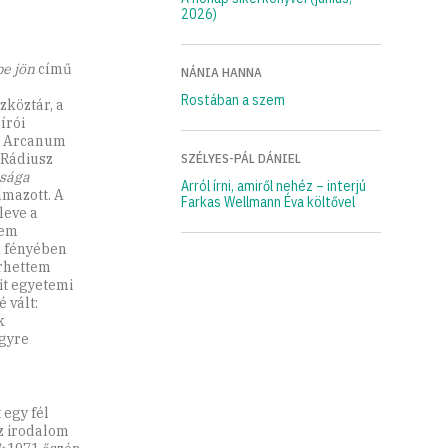
2026)
be jön
című
NÁNIA HANNA
Rostában a szem
zköztár, a
írói
az Arcanum
 Rádiusz
SZÉLYES-PÁL DÁNIEL
ósága
Arról írni, amiről nehéz – interjú
lmazott. A
Farkas Wellmann Éva költővel
leve a
tem
 fényében
rhettem
it egyetemi
 vált:
k
egyre
egy fél
Az irodalom