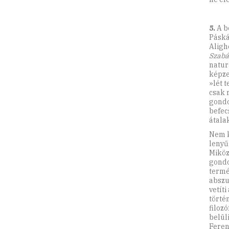
5.
A b
Páská
Aligh
Szabá
natur
képze
»lét 
csak 
gondo
befec
átalak
Nem k
lenyű
Miköz
gondo
termé
abszu
vetít
történ
filoz
belül
Ferenc