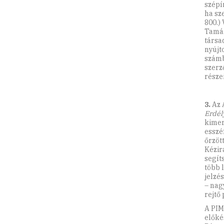
szépí
ha sz
800.)
Tamás
társa
nyújt
számb
szerz
része
3.
Az 
Erdél
kimer
esszé
őrzöt
Kézir
segít
több 
jelzés
– nag
rejtő
A PIM
előké