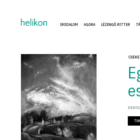
IRODALOM
AGORA
LÉZENGŐ RITTER
T
CSEKE
E
e
XXXIV.
TA