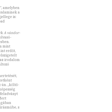
e”, amelyben
 valaminek a
ellege is:
bad
nek
A vándor-
olvasó-
ésben.
m mint
int erdőt,
lszigetelt
 az irodalom
áltozó
ertetését,
zetként
 ún. „költő-
 képesség
 feladványt
Mert
magában
 írásműbe, s