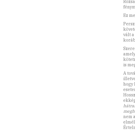
Rózsa
fénym
Ez me
Persz
követ
vált a
koráb
Szere
amely
kötet
is me
A tov
illetv
hogy 
esete
Hossz
ekkép
hátra
meghó
nem a
elmél
Értel