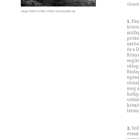
Gond
Varga Albert (1900–1940): Normandiai táj
1.
Pás
kötet
műfaj
próza
szaba
és a 
Könyv
segít
válog
Budap
egész
olvas
meg a
hallg
volta
készí
látvá
2.
Vol
évszá