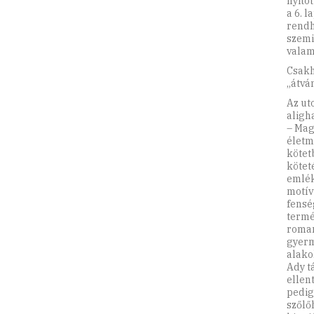
nyito
a 6. 
rendh
szemi
valam
Csakh
„átvá
Az ut
aligha
– Mag
életm
kötet
köteté
emlék
motív
fensé
termé
roman
gyerm
alako
Ady t
ellen
pedig
szőlőh