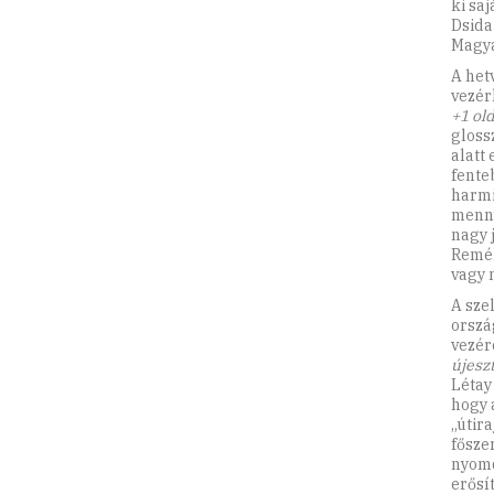
ki saj
Dsida
Magya
A het
vezér
+1 old
gloss
alatt
fente
harmi
menny
nagy 
Remél
vagy 
A sze
orszá
vezér
újesz
Létay
hogy 
„útir
fősze
nyomd
erősí