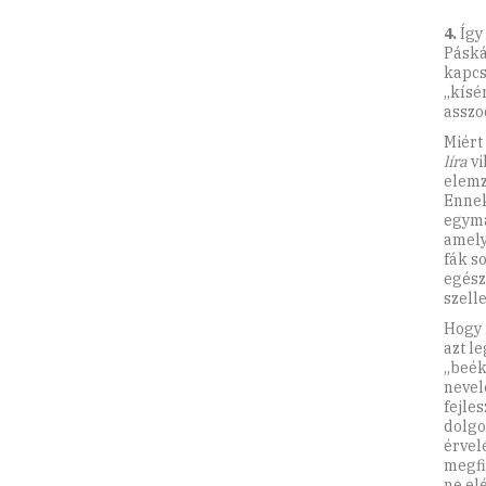
4.
Így
Páská
kapcs
„kísé
asszo
Miért
líra
vi
elemz
Ennek
egymá
amely
fák s
egész
szell
Hogy 
azt l
„beék
nevel
fejles
dolgo
érvel
megfi
ne el