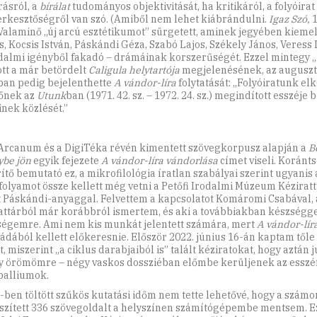
rásról, a
bírálat
tudományos objektivitását, ha kritikáról, a folyóirat
erkesztőségről van szó. (Amiből nem lehet kiábrándulni.
Igaz Szó,
1
 Valaminő „új arcú esztétikumot” sürgetett, aminek jegyében kieme
, Kocsis István, Páskándi Géza, Szabó Lajos, Székely János, Veress 
dalmi igényből fakadó – drámáinak korszerűségét. Ezzel mintegy 
ott a már betördelt
Caligula helytartója
megjelenésének, az auguszt
an pedig bejelenthette
A vándor-líra
folytatását: „Folyóiratunk elk
őnek az
Utunk
ban (1971. 42. sz. – 1972. 24. sz.) megindított esszéje 
inek közlését.”
Arcanum és a DigiTéka révén kimentett szövegkorpusz alapján a
B
ybe jön
egyik fejezete
A vándor-líra vándorlása
címet viseli. Koránt
ítő bemutató ez, a mikrofilológia íratlan szabályai szerint ugyanis 
folyamot össze kellett még vetni a Petőfi Irodalmi Múzeum Kézirat
t Páskándi-anyaggal. Felvettem a kapcsolatot Komáromi Csabával, a
attárból már korábbról ismertem, és aki a továbbiakban készségge
ségemre. Ami nem kis munkát jelentett számára, mert
A vándor-lír
ládából kellett előkeresnie. Először 2022. június 16-án kaptam tőle 
t, miszerint „a ciklus darabjaiból is” talált kéziratokat, hogy aztán 
y örömömre – négy vaskos dossziéban előmbe kerüljenek az esszé
 palliumok.
-ben töltött szűkös kutatási időm nem tette lehetővé, hogy a szám
szített 336 szövegoldalt a helyszínen számítógépembe mentsem. E