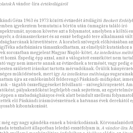
olatok
A vándor-líra
értékvilágáról
kándi Géza 1963 és 1973 közötti évtizedét átvilágító
Beckett Erdély
emben igyekeztem bemutatni a börtön után önmagára találó író
spektrumát, nyomon követve azt a folyamatot, amelyben a költői es
nyelv, a drámaszerkezet és az esszé befogadó tere alkalmassá vált 
dságharcának közvetítésére. A korabeli szövegek előhívásában 
DigiTéka adatbázisára támaszkodhattam, az elmélyült kutatáshoz a
ek sorozatban megjelent Magyar Napló-kötet,
Az intellektus mélt
ett hozzá. Éspedig épp azzal, amit a válogatott esszékötet nem tarta
ató vagy nem ismerte annak az évtizednek a termését, vagy pedig e
esten született írásokat tartotta mérvadóknak. Örülök hiányérze
séges működésének, mert így
Az intellektus méltósága
sugarainak
hattam újra az emlékeimből felderengő Páskándi-műfajokat, isme
zok – tágabb összefüggéseket felvillantó – szövegkörnyezetét. Am
atóként, pályakezdőként legfeljebb csak sejtettem, az egyértelművé
képpen a szabadsághiányos évek alatt beindult szellemi folyamato
tették elő Páskándi írásművészetének a hatvanas évek derekától 
nyosabb kibontakozását.
t még egy nagy ajándéka ennek a búvárkodásnak. Körvonalazódott 
zada tetszhalott állapotban leledző esszéfolyam is,
A vándor-líra
. 