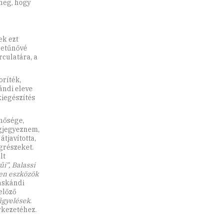
meg, hogy
ek ezt
betűnővé
rculatára, a
oríték,
ándi eleve
kiegészítés
nősége,
megjegyeznem,
tjavította,
grészeket.
lt
i”, Balassi
den eszközök
áskándi
előző
figyelések
.
rkezetéhez.