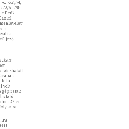
minőségé
t,
972/6., 795–
lte Deák
Dániel –
„menlevelet”
usi
ezdi a
befejező
eckett
sem
a tetszhalott
tárában
kit a
l volt
a
gépiratait
biztató
július 27-én
folyamot
omra
zért