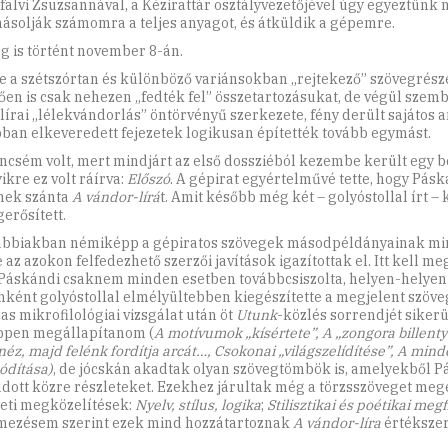
falvi Zsuzsannával, a Kézirattár osztályvezetőjével úgy egyeztünk 
ásolják számomra a teljes anyagot, és átküldik a gépemre.
g is történt november 8-án.
e a szétszórtan és különböző variánsokban „rejtekező” szövegrész
ően is csak nehezen „fedték fel” összetartozásukat, de végül szem
 lírai „lélekvándorlás” öntörvényű szerkezete, fény derült sajátos a
ban elkeveredett fejezetek logikusan építették tovább egymást.
ncsém volt, mert mindjárt az első dossziéból kezembe került egy b
ikre ez volt ráírva:
Előszó
. A gépirat egyértelművé tette, hogy Pásk
nek szánta
A vándor-lírá
t. Amit később még két – golyóstollal írt – 
gerősített.
ábbiakban némiképp a gépiratos szövegek másodpéldányainak mi
e az azokon felfedezhető szerzői javítások igazítottak el. Itt kell 
Páskándi csaknem minden esetben továbbcsiszolta, helyen-helyen á
nként golyóstollal elmélyültebben kiegészítette a megjelent szöve
as mikrofilológiai vizsgálat után öt
Utunk
-közlés sorrendjét sikerü
pen megállapítanom (
A motívumok „kísértete”, A „zongora billentyű
néz, majd felénk fordítja arcát…, Csokonai „világszelídítése”, A min
dítása)
, de jócskán akadtak olyan szövegtömbök is, amelyekből P
dott közre részleteket. Ezekhez járultak még a törzsszöveget meg
eti megközelítések:
Nyelv, stílus, logika
;
Stilisztikai és poétikai meg
mezésem szerint ezek mind hozzátartoznak
A vándor-líra
értéksze