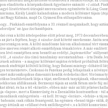
ttabb szellemű megközelítése érdekében a
Helikon
elődje, az
Utun
lapon elindította a középiskolások figyelmére számító
+1 oldal
t. Pás
agyó líratörténeti útirajzát szerencsésen egészítette ki Láng Gusz
náriuma, Király László kalandozása a modern költészet tájain (
Bój
int Nagy Kálmán, majd Cs. Gyimesi Éva stíluspallérozása.
ogy… Páskándi esszéfolyama a 33. résznél megszakadt, hogy aztá
ndoroljon” az
Igaz Szó
hasábjaira.
olsó rész a költő áttelepedése előtt jelent meg, 1973 decemberébe
 az járt a fejében, hogy
A vándor-lírá
t kötetté szerkessze. Azóta se
yarországon sem. A költő mindössze három alkalommal tért vissza
űve szerves részét alkotó esszéfolyam témakörére. A már említett
ben lévő esszéjében sem beszélt az erdélyi „laptemetőbe” süllyeszt
ről. „
A vándor-líra
című tanulmány-sorozatunkban – írta Dsida Je
ének adózva – a magyar költészet sajátos értékeit próbáltuk felté
umok stafétáját költőtől költőig, hogy Balassi mintegy »lóhátról lát
ges természetet«, Csokonai és Fazekas pedig lehajolnak a növénye
szet mikroszkopikus dimenziói kezdik érdekelni őket. Vörösmarty 
tikus lendületűnek látja a tájat, szellemek tanyájának, viharosna
ekkorian idillikusnak. Berzsenyi tájain az antik fátum szele fúj: mí
kat idéző, és ha a tél »közelít«, ebben már-már az Idő jelzései hall
ája »lapos«, mert a Kisszerűség és a Zsenialitás kontraszthoz – túl 
tmondások emlegetésén – ez kell. Itt vagy »leránt«, »lehúz« a táj sa
 babonás; csak ritkán fenségesül, ha egészen »benső tájjá« válik, i
egy áttűnik az »elillant évek szőlőhegyévé«, s a költőt koszorúzni h