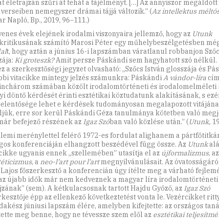
át életrajzán szűri át tehát a tájélményt. […] Az annyiszor megáldott 
 verseiben nemegyszer drámai tájjá változik.” (
Az intellektus méltó
r Napló, Bp., 2019, 96–111.)
venes évek elejének irodalmi viszonyaira jellemző, hogy az
Utunk
kritikusának számító Marosi Péter egy műhelybeszélgetésben még 
al
t, hogy aztán a június 16-i lapszámban váratlanul robbanjon Szőc
zája:
Ki groteszk?
Amit persze Páskándi sem hagyhatott szó nélkül. 
 ez a szerkesztőségi jegyzet olvasható: „Szőcs István glosszája és P
bbi vitacikke mintegy jelzés számunkra: Páskándi
A vándor-líra
cím
nchárom számában közölt irodalomtörténeti és irodalomelméleti 
i döntő kérdését érinti esztétikai köztudatunk alakításának, s ezé
jelentősége lehet e kérdések tudományosan megalapozott vitájána
jük, erre sor kerül Páskándi Géza tanulmánya kötetben való megj
már befejező részének az
Igaz Szó
ban való közlése után.” (
Utunk,
19
llemi merénylettel felérő 1972-es fordulat alighanem a pártfőtitká
gos konferenciáján elhangzott beszédével függ össze. Az
Utunk
alá
cikke ugyanis ennek „szellemében” utasítja el az
újformalizmus
, az
téticizmus
, a
neo-l’art pour l’art
megnyilvánulásait. Az óvatosságáró
 Lajos főszerkesztő a konferencián úgy ítélte meg a várható fejlem
az újabb idők már nem kedveznek a magyar líra irodalomtörténeti
ajzának” (sem). A kétkulacsosnak tartott Hajdu Győző, az
Igaz Szó
rkesztője épp az ellenkező következtetést vonta le. Vezércikket ritt
akész júniusi lapszám élére, amelyben kifejtette: az országos tan
tette meg benne, hogy ne tévessze szem elől az
esztétikai teljesítm