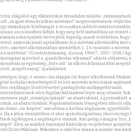
örtön világából egy diktatórikus társadalmi miliőbe „visszaszabad
ndi „az igazi demokratikus művészet” megteremtésének célját tűz
ogy visszakapta közlésjogát, a
Korunk
ban indított esszésorozatába
lytalan szerelmek
ben kifejti, hogy meg kell szabadítani az olvasót, 
alizmus sokárnyalatú terrorjától; éspedig annak érdekében, hogy 
teivel, asszociációival egészíthesse ki a művészi alkotásokba zárt vi
terét«, amelyet alkotásunkban szemlélhet. […] A csontadó a művész, 
rá a műélvező.” (Gondolattalanság.
Korunk
, 1966/7., 1037–1038.) Ag
latcsigázó műveivel a „gondolkodás vákumait” akarta eltüntetni, 
skendezni az egyéniség „bőre alá” az alkotói folyamat által megvált
ított „megélt anyag” új alakzatait.
étséges, hogy
A vándor-líra
alapján (is) képet alkothatunk Páskán
göző irodalmi műveltségéről és írói-művészi intuícióinak sajátossá
ben rendhagyó líratörténettel gazdagította műfajspektrumát,
latrendszerének sűrű fogalmi hálózatával lepte meg olvasóit. Soka
szetesen saját „vesszőparipáinál”: az absztraktnál, a groteszknél, 
rdnál, az abszurdoidnál. Fogalomhálózata lényegében alkotói vil
i az olvasó „én-képére”, ami abban a korban alighanem egyedüláll
t. Ha a jelen útvesztőiben el akar igazodni/igazítani, ókori és/vagy
ófusok egyképpen a segítségére vannak. Ami pedig a magyar líra „
iségét” illeti, az minden bizonnyal kislexikon-terjedelmet igényeln
től Zrínyi Miklósig. Miközben a világlíra tájaira is mindig van kite