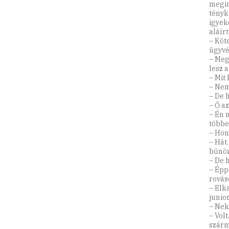
megin
tényk
igyeke
aláírt
– Köt
ügyvé
– Meg
lesz a
– Mit
– Nem
– De 
– Ő az
– Én 
többe
– Hon
– Hát
bűnöz
– De 
– Épp
rovás
– Elk
junio
– Nek
– Vol
szárm