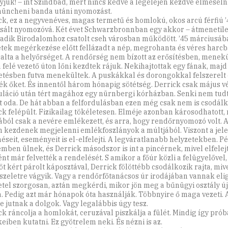
yjuk! – int Szindbád, mert nincs kedve a legelején kezdve elmeséln
müncheni banda utáni nyomozást.
ck, ez a negyvenéves, magas termetű és homlokú, okos arcú férfiú 
sált nyomozóvá. Két évet Schwarzbronnban egy akkor – átmenetile
dik Birodalomhoz csatolt cseh városban működött. ’45 márciusáb
etek megérkezése előtt fellázadt a nép, megrohanta és véres harc
lalta a helyőrséget. A rendőrség nem bízott az erősítésben, menekü
 felé vezető úton lőni kezdtek rájuk. Nekihajtottak egy fának, majd 
vetésben futva menekültek. A puskákkal és dorongokkal felszerelt
ék őket. És innentől három hónapig sötétség. Derrick csak május v
uláció után tért magához egy nürnbergi kórházban. Senki nem tudt
t oda. De hát abban a felfordulásban ezen még csak nem is csodálk
ck felépült. Fizikailag tökéletesen. Elméje azonban károsodhatott,
ából csak a nevére emlékezett, és arra, hogy rendőrnyomozó volt. A
n kezdenek megjelenni emlékfoszlányok a múltjából. Viszont a jel
néseit, eseményeit is el-elfelejti. A legváratlanabb helyzetekben. P
emben ülnek, és Derrick másodszor is int a pincérnek, mivel elfelejt
nt már felvették a rendelését. S amikor a főúr közli a felügyelővel,
öt kért párolt káposztával, Derrick fölöttébb csodálkozik rajta, mi
 szeletre vágyik. Vagy a rendőrfőtanácsos úr irodájában vannak eli
etel szorgosan, aztán megkérdi, mikor jön meg a bűnügyi osztály új
a. Pedig azt már hónapok óta használják. Többnyire ő maga vezeti. 
e jutnak a dolgok. Vagy legalábbis úgy tesz.
ck ráncolja a homlokát, ceruzával piszkálja a fülét. Mindig így prób
eiben kutatni. Ez gyötrelem neki. És nézni is az.