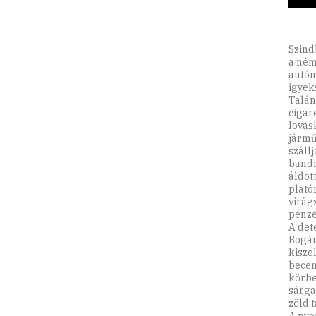
Szind
a ném
autón
igyek
Talán
cigar
lovas
jármű
száll
bandit
áldot
plató
virág
pénzé
A det
Bogár
kiszol
becen
körbe
sárga
zöld t