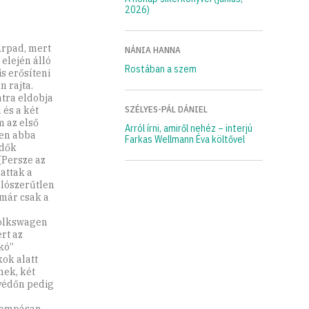
2026)
Arpad, mert
NÁNIA HANNA
elején álló
Rostában a szem
s erősíteni
 rajta.
atra eldobja
SZÉLYES-PÁL DÁNIEL
 és a két
m az első
Arról írni, amiről nehéz – interjú
ően abba
Farkas Wellmann Éva költővel
idők
 (Persze az
attak a
alószerűtlen
 már csak a
Volkswagen
rt az
ckó”
ok alatt
mek, két
lvédőn pedig