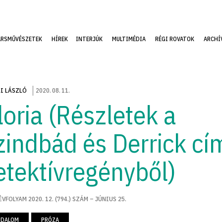
ÁRSMŰVÉSZETEK
HÍREK
INTERJÚK
MULTIMÉDIA
RÉGI ROVATOK
ARCHÍ
I LÁSZLÓ
2020
.
08
.
11
.
loria (Részletek a
zindbád és Derrick cí
etektívregényből)
ÉVFOLYAM 2020. 12. (794.) SZÁM – JÚNIUS 25.
ODALOM
PRÓZA