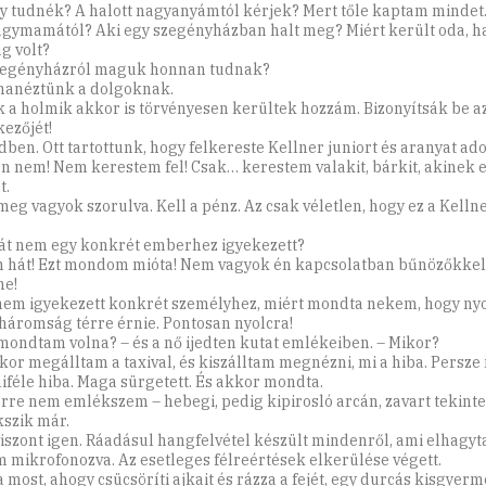
y tudnék? A halott nagyanyámtól kérjek? Mert tőle kaptam mindet
agymamától? Aki egy szegényházban halt meg? Miért került oda, ha
g volt?
zegényházról maguk honnan tudnak?
nanéztünk a dolgoknak.
k a holmik akkor is törvényesen kerültek hozzám. Bizonyítsák be a
kezőjét!
ben. Ott tartottunk, hogy felkereste Kellner juniort és aranyat adot
én nem! Nem kerestem fel! Csak… kerestem valakit, bárkit, akinek
t.
meg vagyok szorulva. Kell a pénz. Az csak véletlen, hogy ez a Kelln
át nem egy konkrét emberhez igyekezett?
 hát! Ezt mondom mióta! Nem vagyok én kapcsolatban bűnözőkkel
ne!
nem igyekezett konkrét személyhez, miért mondta nekem, hogy nyo
háromság térre érnie. Pontosan nyolcra!
 mondtam volna? – és a nő ijedten kutat emlékeiben. – Mikor?
kor megálltam a taxival, és kiszálltam megnézni, mi a hiba. Persze
féle hiba. Maga sürgetett. És akkor mondta.
erre nem emlékszem – hebegi, pedig kipirosló arcán, zavart tekintet
szik már.
viszont igen. Ráadásul hangfelvétel készült mindenről, ami elhagyta 
m mikrofonozva. Az esetleges félreértések elkerülése végett.
a most, ahogy csücsöríti ajkait és rázza a fejét, egy durcás kisgyer