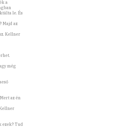
ék a
zágban
tálta le. És
? Majd az
sz. Kellner
rhet.
Vagy még
aeső
 Mert az én
 Kellner
ak ezek? Tud