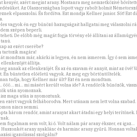
t kenyér, azért megint arany. Mostanra meg nemzetközivé bővített
edésüket. Az Olaszországban lopott vagy rabolt holmit Németors
znek elpasszolni. És fordítva. Ezt mondja Kellner junior. Sőt! Ezt dik
a.
eles vagyok én egy bűnöző hazugságait hallgatni meg válaszolni rá
dem szépen beperli.
teheti. De előbb még magát fogja törvény elé állítani az államügyé
 tanú.
 kap az ezért cserébe?
 tartozik magára!
hát mondtam már, akárki is legyen, én nem ismerem. Így ő sem isme
 ellenkezőjét állítja.
meg annak az ellenkezőjét. És az én szavam ér annyit, mint az övé! 
t. Én büntetlen előéletű vagyok. Az meg egy börtöntöltelék.
nan tudja, hogy Kellner már ült? Ezt én nem mondtam.
… ööö… mi… mi másért került volna ide? A rendőrök bűnözők, vissz
ők után nyomoznak.
hisz maga után is nyomoztunk.
en ezért vagyok felháborodva. Mert utánam nem lett volna szabad.
omon nincs semmi.
apta három rendőr, amint aranyat akart átadni egy helyi terítőnek.
rnak.
em fogalmam sem volt, ki ő. Volt nálam pár arany ékszer, ez igaz…
t. Huszonkét arany nyaklánc és harminc arany gyűrű. Honnan volt
azási igazolással szolgálni?