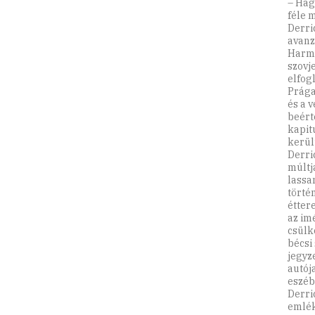
– Hag
féle 
Derri
avanz
Harma
szovj
elfog
Prága
és a 
beért
kapit
kerül
Derri
múltj
lassa
törté
étter
az imé
csülk
bécsi
jegyz
autój
eszéb
Derri
emlék