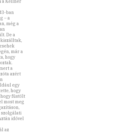
i a Kellner
’43-ban
g – a
an, még a
ban
lt. De a
kiszálltak,
 csehek
égén, már a
a, hogy
oztak.
 mert a
zóta azért
en
éldául egy
ette, hogy
 hogy füstölt
vel most meg
gazításon,
 szolgálati
Aztán idővel
ál az