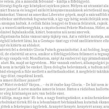
e velem, jön a második felvonás! – kiáltja a főfelügyelő.
dőrségi fogda egy középkori nyirkos pince. Mélyen az utcaszint alat
ezárt francia és lengyel szökött kényszermunkások sértetlenül me
zásokat. Viszont az amerikai Liberator gépek, majd a szárazföldi 
edtekor szétfutottak fogvatartóik, s így egy hétig senki feléjük sem 
szomjan haltak. A cellák falán lengyel és francia feliratok, rajzok. 
y, a waweli székesegyház, a częstochowai Fekete Madonna, Hitler, 
linivel fajtalankodik, kitárt, bozontos női nemi szervek.
allgatószoba falán viszont szép tájkép van. Azt a vidéket mutatja, am
égből lehetett látni, ha a Gestapo-tiszt egy rövid szellőztetésre elh
nyt és kitárta az ablakot.
sérteti fel a detektív Gloria Futsch gyanúsítottat. A nő boldog, hog
l, de elsötétül az arca, amikor a főfelügyelőben felismeri a tegnapi
át egy csapda volt. Mondhatom, szép! Az emberrel úgy játszadoznak
r alatt. Na, majd az ügyvédem… Már vannak emberi, állampolgári jog
 nem is tartják be ezeket. Ilyen dologba belevisznek, a tudtom né
bád elengedi a füle mellett a méltatlankodást. A megfelelő taktiká
 úgy dönt, csapdával kezdi.
ta ismeri Kellner juniort?
a? Miért érdekli? Várjon… – és itt észbe kap Gloria. – De hát nem is
lner junior! A neve mintha ismerős lenne. Biztos a rádióban hallott
er elég közönséges név, van belőle ezer.
zt állítja, maga már ’45-ben, a nagy fosztogatáskor, a müncheniekne
rboltokat törtek föl és a lebombázott bérházakban kutattak éksze
 jöttek a feketepiaci ügyletek. Aranyért kenyér, kenyérét arany, ar