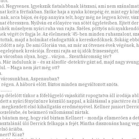
döt.
nő. Negyvenes. Igyekszik fiatalabbnak látszani, ami nem szánalma
mat kelt a férfiakban. Szőke haja a nyaka közepéig ér, mint egy köz
nak, arca bájos, és épp annyira telt, hogy még ne legyen kövér, vis
mat ébresszen. Nyilván ez előnyére van sötét ügyleteiben. Ejtett de
nkék műselyem nyári ruha van rajta. Széles, pöttyös női nyakkendő
ek végét öv fogja le. Az élelmesek ’45-ben minden ruhaszalont, s
ztottak, majd a holmikat eladogatták a kereskedőknek. Sokáig ebb
ködött a nép. De ami Glorián van, az már az ötvenes évek végének, 
egelejének kreációja. Érezni rajta az új idők frissességét.
 a városban olyan, hogy… várjon… Szentháromság tér?
n. Már indulunk is – és az álsofőr-­detektív gázt ad, majd nagy svun
dul. – Maga nem járt még ott?
.
a városunkban, Aspenauban?
 régen. A háború előtt. Biztos minden megváltozott azóta.
…………
 délelőtt tízkor a főfelügyelő vajaskiflit ropogtatva áll irodája ab
dett a nyári fényözönre készülő nappal, a kilátással a piactérre és
 megkezdett első kihallgatás eredményével. Kellner juniort Derri
 kezelésbe, és beismerő vallomással zártak.
 bántam meg, hogy rád bíztam Kellnert – mondja elismerően a det
óasztalánál ülő Derrick felkapja a fejét. Mintha disszonáns hang veg
első áriába.
nert? Ki az?