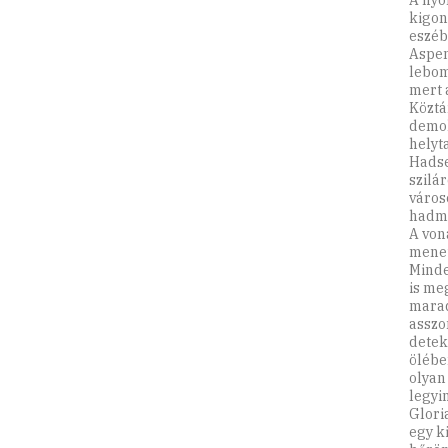
A nyo
kigon
eszéb
Aspen
lebom
mert 
Köztá
demok
helyt
Hadse
szilá
város
hadmű
A von
menet
Minde
is me
marad
asszo
detek
ölébe
olyan
legyin
Glori
egy ki