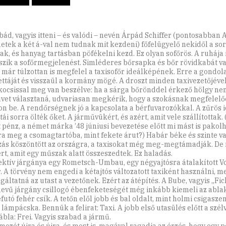
bád, vagyis itteni – és valódi – nevén Árpád Schiffer (pontosabban 
etek a két á-val nem tudnak mit kezdeni) főfelügyelő nekidől a sor 
ak, és hanyag tartásban pöfékelni kezd. Ez olyan sofőrös. A ruhája i
szik a sofőrmegjelenést. Simléderes bőrsapka és bőr rövidkabát van
 már túlzottan is megfelel a taxisofőr ideálképének. Erre a gondol
ettáját és visszaül a kormány mögé. A droszt minden taxivezetőjével
kocsissal meg van beszélve: ha a sárga bőrönddel érkező hölgy ne
vet választaná, udvariasan megkérik, hogy a szokásnak megfelel
jon be. A rendőrségnek jó a kapcsolata a bérfuvarozókkal. A zűrös 
ái sorra ölték őket. A járművükért, és azért, amit vele szállítottak.
t pénz, a német márka ’48 júniusi bevezetése előtt mi mást is pakolh
ra meg a csomagtartóba, mint fekete árut?) Habár béke és szinte v
zás köszöntött az országra, a taxisokat még meg-megtámadják. De
rt, amit egy műszak alatt összeszedtek. Ez haladás.
ektív járgánya egy Rometsch-Umbau, egy négyajtósra átalakított 
. A törvény nem engedi a kétajtós változatott taxiként használni, me
gáltatná az utast a vezetőnek. Ezért az átépítés. A Bube, vagyis „Fi
evű járgány csillogó ébenfeketeségét még inkább kiemeli az ablak
futó fehér csík. A tetőn elől jobb és bal oldalt, mint holmi csigasze
 lámpácska. Bennük a felirat: Taxi. A jobb első utasülés előtt a szé
ábla: Frei. Vagyis szabad a jármű.