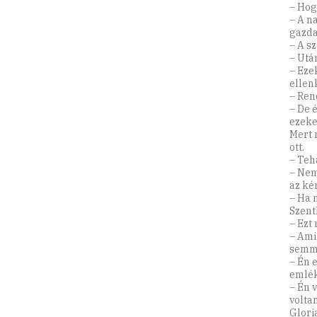
– Hog
– A n
gazda
– A s
– Utá
– Eze
ellen
– Rend
– De 
ezeke
Mert 
ott.
– Teh
– Nem
az ké
– Ha 
Szent
– Ezt
– Ami
semmi
– Én 
emlék
– Én 
volta
Glori