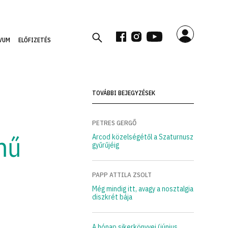
VUM
ELŐFIZETÉS
TOVÁBBI BEJEGYZÉSEK
PETRES GERGŐ
mű
Arcod közelségétől a Szaturnusz
gyűrűjéig
PAPP ATTILA ZSOLT
Még mindig itt, avagy a nosztalgia
diszkrét bája
A hónap sikerkönyvei (június,