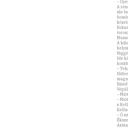
– Gyer
A ren
ide b
bombá
közel
Sokan 
toron
Musso
A kih
helyis
függö
Ide kí
koszbó
– Teh
Hitle
maguk
Szind
Végül
– Mió
– Miót
a Kel
Kelln
– Ő a
Éksze
Aztán