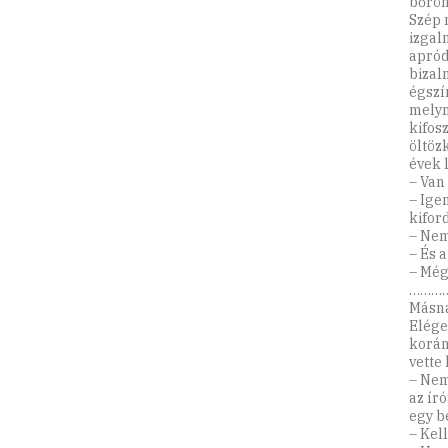
bőrön
Szép 
izgal
apród
bizal
égszí
melyn
kifos
öltöz
évek l
– Van
– Ige
kifor
– Nem
– És 
– Még
………
Másnap
Elége
korán
vette
– Nem
az ír
egy b
– Kell