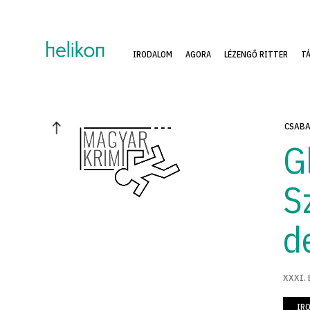
IRODALOM
AGORA
LÉZENGŐ RITTER
T
CSABA
G
S
d
XXXI. 
IR