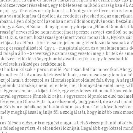
mozót újra és újra, és most is, magával ragadja az érzés, hogy egy
dolt szervezet részeként, egy tökéletesen működő országban él. A
e jut: egy tökéletes országban rá, a bűnügyi detektívre nem is len
au vasútállomása új épület. Az eredetit szíveskedtek az amerikai
bázni. Ilyen dolgokról azonban nem ildomos nyilvánosan beszélni, 
ahogy a Szovjet Zóna – itt nyugaton így hívják a „Német Demokrati
rsaság” nevezetű se nem német (mert persze szovjet-csatlós), se 
ratikus, se nem köztársaságot (mert vörös monarchia, Nyikita cár
artójával az élén) – korifeusai teljesen megfeledkezni látszanak a 
reg országdúlásáról, úgy a – magántulajdon és a parlamentáris 
rd talaján álló – Szövetségi Köztársaság vezetői meg a britek és am
ok ezreit eltörlő szőnyegbombázásait tartják a nagy felszabadító
veletek szükséges eszközeinek.
at halkan kúszik a peron mellé. Pontosan hét harmincötkor. Ahogy
rendben áll. Az utasok lekászálódnak, a vasutasok segítenek a h
zt jól látni a drosztról, az állomásépület oldalsó fala üveg. A sár
gjelenik. Útitáskája nem lehet tele, mert könnyedén emeli meg, váll
. Egyenesen tart a kijárat felé, egy véletlenszerűen mellé sodródo
nnyal egyszerre jönnek ki rajta, s egyszerre lépnek az első taxi mel
tív elvenné Gloria Futsch, a célszemély poggyászát, de az azt mondj
n. Közben a másik nő méltatlankodni kezdene, ám a következő kocs
 mély meghajlással ajánlja föl a szolgálatát, hogy inkább csak mos
t.
a az ülésen először is megnézi magát a belső visszapillantó tükörbe
s felesleges rúzst, és elrendezi loknijait. Legalább egy kézzel mind