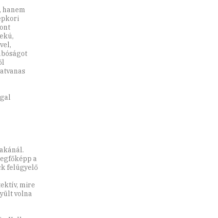
t, hanem
épkori
zont
rekú,
vel,
zabóságot
ől
hatvanas
ggal
lakánál.
 legfőképp a
ck felügyelő
ektív, mire
yült volna