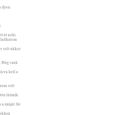
.
 ilyen
z
t át neki.
 eladhatom
er volt akkor
. Még csak
lcra kell a
 nem volt
én látszik:
a száját. Be
mekhez