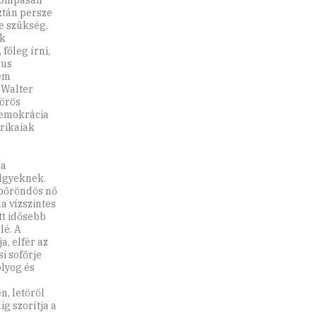
 pompásan
ztán persze
ne szükség.
ak
főleg írni,
kus
nem
 Walter
Vörös
demokrácia
erikaiak
 a
ölgyeknek.
gabőröndös nő
a vízszintes
tt idősebb
lé. A
a, elfér az
i sofőrje
olyog és
n, letöröl
ig szorítja a