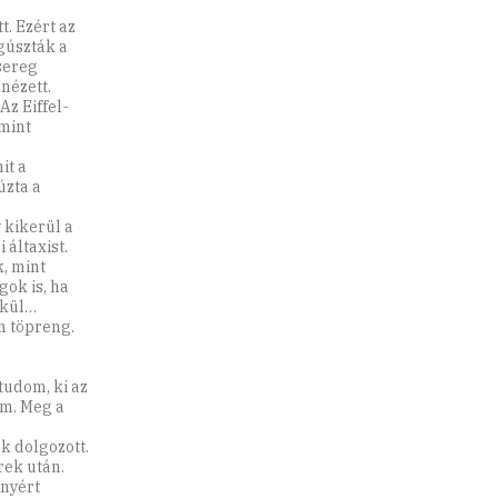
t. Ezért az
gúszták a
sereg
nézett.
Az Eiffel-
amint
it a
úzta a
y kikerül a
 áltaxist.
, mint
ok is, ha
lkül…
n töpreng.
 tudom, ki az
am. Meg a
k dolgozott.
rek után.
anyért