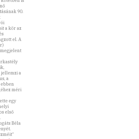
 kötetben is
enő
ításának 90.
k
ói
it a kör az
és
zott el. A
r)
 megjelent
rkastély
ik,
jellemzi a
s, a
s ebben
géhez méri
ette egy
helyi
os első
.
ogáts Béla
nyét.
szméit”