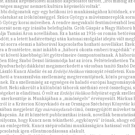
te, annak képviselőivel állandó kapcsolatot tartott, „írói mindig a
ységes magyar nemzeti kultúra képviselői voltak”.
ábbi dolgozatok egy-egy helikoni író munkásságához kötődnek, s v
olatukat az íróközösséggel. Szücs György a művészszereplők sorsá
ó György korai műveiben. A rendre megvakuló festőművészből lesz
 sorsát nem egy írásába belefoglalta. Gróh Gáspár a Nagy Háború 
álja Tamási Áron novelláiban. Ez a hatás az 1916-os román betöréss
dött, s a letett hadiérettségi után katonai szolgálat idején vált me
rző sorra elemzi a háborúval kapcsolatba hozható novellákat. Eze
ra a frontéletre, mint inkább a „háború okozta emberi tragédiák”-r
út követő kisebbségi lét gyötrelmeire összpontosítanak. A háború
ően főleg Szabó Dezső látásmódja hat az íróra. Feltételezhetően T
lyudvarhelyi diákként megismerkedett a városban tanító Szabó De
László Kuncz Aladár és az
Erdélyi Helikon
viszonyát részletezi. Kun
thető a transzszilván szellemiség megteremtőjének, közös progr
ének. Ez a szellemiség az egységes és haladó európai hagyományo
dott. Neki sikerült a különböző táborok széthúzó ereit összefogni, s
égeket is elindítani. Ő volt az
Erdélyi Helikon
folyóirat egyik szellem
 szerkesztője is. Munkájában a „minőségelv” érvényesült. Márkus B
ról ír a Kriterion Könyvkiadó és az Országos Széchényi Könyvtár k
sában megjelent
Egy márványdarab
című, összegyűjtött műveket t
 kapcsán. Az itt közzétett publicisztikai írások, novellák bemutatás
úlyozza, hogy Kuncz nem tekinthető „egykönyvű” írónak, ahogy e
an emlegették. Kuncz szépirodalmi munkásságára hatással volt S
pcsolatuk igen ellentmondásosan alakult.