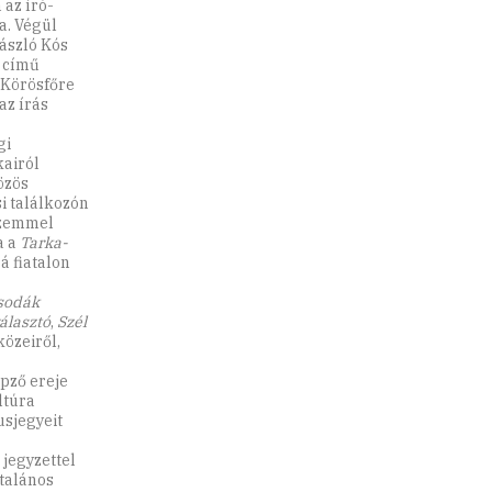
 az író-
a. Végül
ászló Kós
című
 Körösfőre
az írás
gi
kairól
özös
i találkozón
szemmel
a a
Tarka-
á fiatalon
csodák
álasztó
,
Szél
közeiről,
pző ereje
ltúra
usjegyeit
 jegyzettel
ltalános