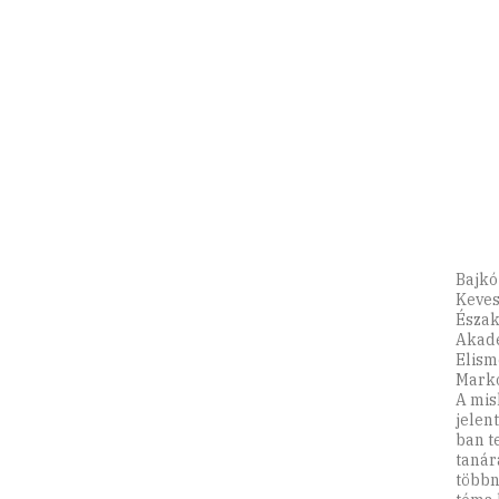
Bajkó 
Keves
Észak
Akadé
Elism
Markó
A mis
jelen
ban t
tanár
többn