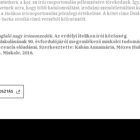
oztatásra, a kor, az írói csoportosulás jellemzésére törekednek. Így,
 vetnek arra, hogy több hatalomváltást, irodalmi szemléletváltást k
t a
Helikon
írócsoportosulás jelenlegi értékelése. A kötet címe Dsid
-barka strófák
című verséből kölcsönzött.
glaló nagy írónemzedék.
Az erdélyi Helikon írói közösség
akulásának 90. évfordulójáról megemlékező miskolci tudomá
rencia előadásai. Szerkesztette: Kabán Annamária, Mózes Hub
, Miskolc, 2016.
OSZTÁS