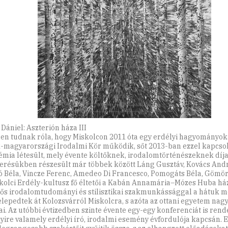
Dániel: Aszterión háza III
en tudnak róla, hogy Miskolcon 2011 óta egy erdélyi hagyományok
-magyarországi Irodalmi Kör működik, sőt 2013-ban ezzel kapcsol
mia létesült, mely évente költőknek, irodalomtörténészeknek díja
erésükben részesült már többek között Láng Gusztáv, Kovács Andr
 Béla, Vincze Ferenc, Amedeo Di Francesco, Pomogáts Béla, Gömör
kolci Erdély-kultusz fő éltetői a Kabán Annamária–Mózes Huba há
tős irodalomtudományi és stilisztikai szakmunkássággal a hátuk m
elepedtek át Kolozsvárról Miskolcra, s azóta az ottani egyetem nag
ai. Az utóbbi évtizedben szinte évente egy-egy konferenciát is ren
yire valamely erdélyi író, irodalmi esemény évfordulója kapcsán. 