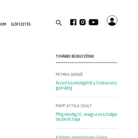
VUM
ELŐFIZETÉS
TOVÁBBI BEJEGYZÉSEK
PETRES GERGŐ
Arcod közelségétől a Szaturnusz
gyűrűjéig
PAPP ATTILA ZSOLT
Még mindig itt, avagy a nosztalgia
diszkrét bája
A hónap sikerkönyvei (június,