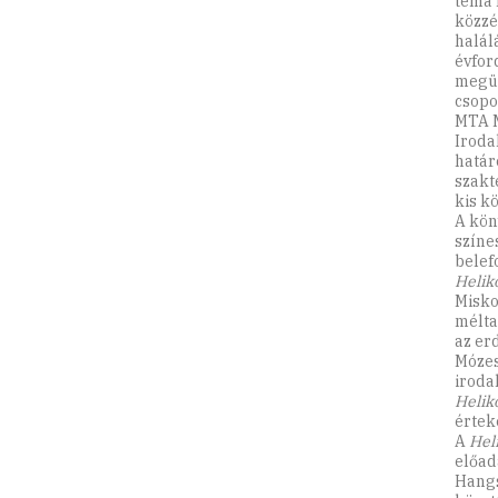
téma 
közzé
halál
évfor
megün
csopo
MTA M
Iroda
határ
szakt
kis k
A kön
színe
belef
Helik
Misko
mélta
az er
Mózes
iroda
Helik
értek
A
Hel
előad
Hangs