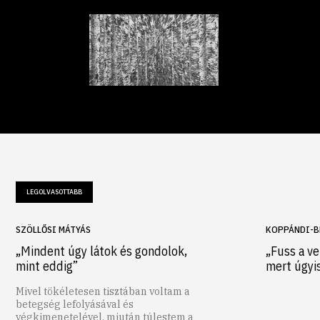
LEGOLVASOTTABB
SZÖLLŐSI MÁTYÁS
KOPPÁNDI-B
„Mindent úgy látok és gondolok,
„Fuss a ve
mint eddig”
mert úgyi
Mivel tökéletesen tisztában voltam a
betegség lefolyásával és
végkimenetelével, miután túlestem a