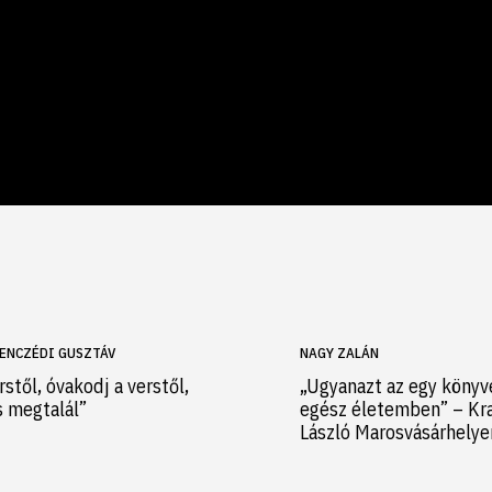
ENCZÉDI GUSZTÁV
NAGY ZALÁN
rstől, óvakodj a verstől,
„Ugyanazt az egy könyv
s megtalál”
egész életemben” – Kr
László Marosvásárhely