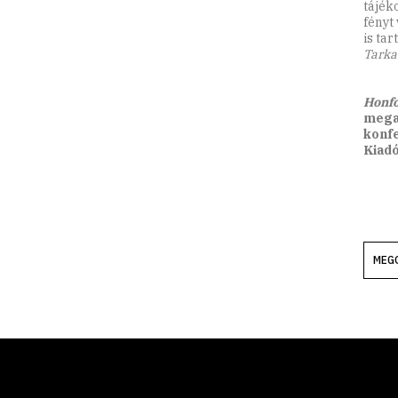
tájék
fényt
is tar
Tarka
Honfo
megal
konfe
Kiadó
MEG