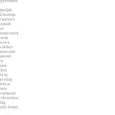
z egyetemes
ázolják
t kutatja
 szépíró.
hatását
el
ghatározóvá.
k nem
a és a
s időket
amási már
zsővel.
cz
ammá
khoz
őt új
i atyja,
éla is
özös
artalmazó
át követően
ddig
zabó Dezső,