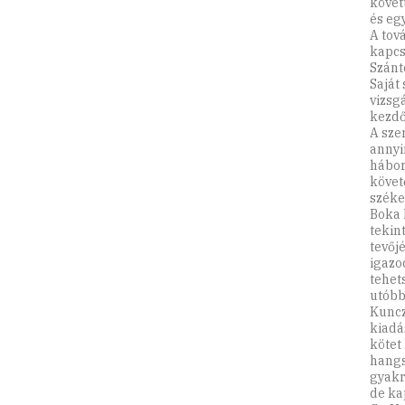
követ
és eg
A tov
kapcs
Szánt
Saját
vizsg
kezdő
A sze
annyi
hábor
követ
széke
Boka 
tekin
tevőj
igazo
tehets
utóbb
Kuncz
kiadá
kötet
hangs
gyakr
de ka