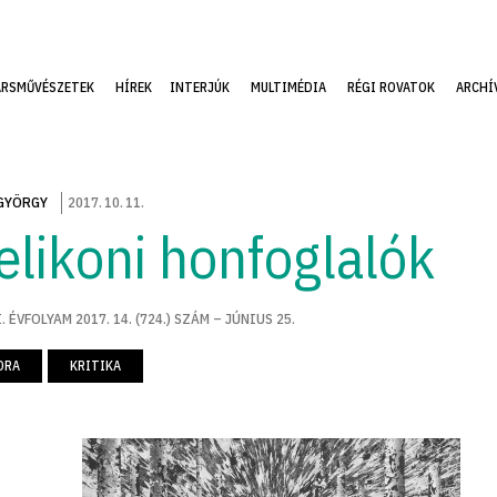
ÁRSMŰVÉSZETEK
HÍREK
INTERJÚK
MULTIMÉDIA
RÉGI ROVATOK
ARCHÍ
GYÖRGY
2017
.
10
.
11
.
elikoni honfoglalók
. ÉVFOLYAM 2017. 14. (724.) SZÁM – JÚNIUS 25.
ORA
KRITIKA