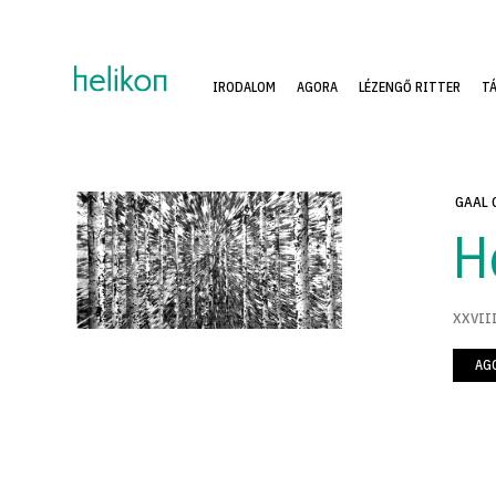
IRODALOM
AGORA
LÉZENGŐ RITTER
T
GAAL 
H
XXVIII
AG