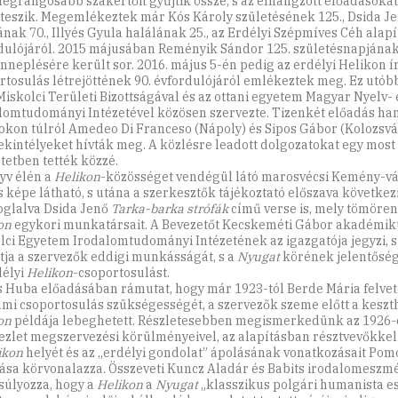
legrangosabb szakértőit gyűjtik össze, s az elhangzott előadásokat
teszik. Megemlékeztek már Kós Károly születésének 125., Dsida J
ának 70., Illyés Gyula halálának 25., az Erdélyi Szépmíves Céh alap
dulójáról. 2015 májusában Reményik Sándor 125. születésnapjána
neplésére került sor. 2016. május 5-én pedig az erdélyi Helikon ír
rtosulás létrejöttének 90. évfordulójáról emlékeztek meg. Ez utóbb
iskolci Területi Bizottságával és az ottani egyetem Magyar Nyelv- 
lomtudományi Intézetével közösen szervezte. Tizenkét előadás hang
okon túlról Amedeo Di Franceso (Nápoly) és Sipos Gábor (Kolozsvá
ekintélyeket hívták meg. A közlésre leadott dolgozatokat egy most
ötetben tették közzé.
yv élén a
Helikon
-közösséget vendégül látó marosvécsi Kemény-vá
s képe látható, s utána a szerkesztők tájékoztató előszava következ
oglalva Dsida Jenő
Tarka-barka strófák
című verse is, mely tömören 
on
egykori munkatársait. A Bevezetőt Kecskeméti Gábor akadémiku
lci Egyetem Irodalomtudományi Intézetének az igazgatója jegyzi, 
tja a szervezők eddigi munkásságát, s a
Nyugat
körének jelentősé
délyi
Helikon
-csoportosulást.
 Huba előadásában rámutat, hogy már 1923-tól Berde Mária felvet
lmi csoportosulás szükségességét, a szervezők szeme előtt a keszt
on
példája lebeghetett. Részletesebben megismerkedünk az 1926-
ezlet megszervezési körülményeivel, az alapításban résztvevőkkel
ikon
helyét és az „erdélyi gondolat” ápolásának vonatkozásait Pom
ása körvonalazza. Összeveti Kuncz Aladár és Babits irodalomeszmé
úlyozza, hogy a
Helikon
a
Nyugat
„klasszikus polgári humanista e