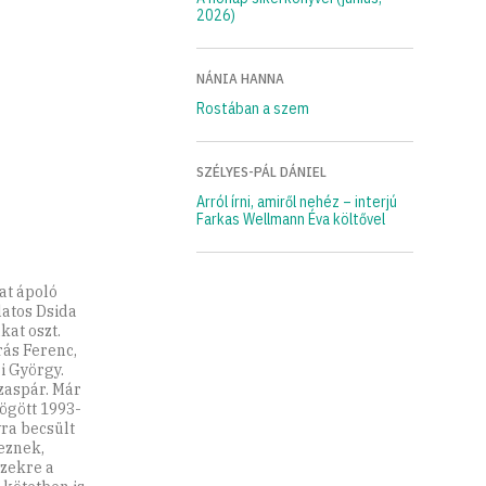
2026)
NÁNIA HANNA
Rostában a szem
SZÉLYES-PÁL DÁNIEL
Arról írni, amiről nehéz – interjú
Farkas Wellmann Éva költővel
at ápoló
atos Dsida
kat oszt.
ás Ferenc,
i György.
zaspár. Már
ögött 1993-
yra becsült
deznek,
Ezekre a