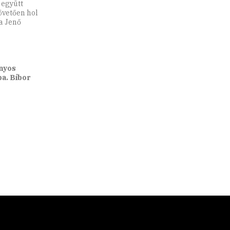
 együtt
övetően hol
a Jenő
nyos
a. Bíbor