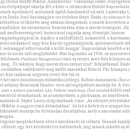
agy Ibolya Bánffy Miklós „hazatérései”-t számlája össze: lényegében
kus életpályáját vázolja fel, s kitér a
Helikon
hoz fűződő kapcsolatár
ének ápolásáról, műveinek újabb kiadásairól ejt szót. Lisztóczky L
y és Dsida Jenő barátságára vet érdekes fényt. Dsida
Az elveszett ló
zélésében örökítette meg sztánai látogatását, s ennek keretében a
kirándulást. Az eseménysor bemutatása után a szerző leszögezi: „Ez 
ak szellemességével, humorával ragadja meg olvasóját, hanem
emgazdagságával is. Amikor a szülőföldről, nemzetről, a kalotasze
selet varázsáról vagy Kós Károly egyéniségének, művészetének tit
l, valósággal átforrósodik a költő hangja”. Kapcsolatuk később a k
vasó út során vált meghittebbé. Már legendás: az 1936-os marosvécs
 felolvasta
Psalmus Hungaricus
című új versét, mire Kós könnyes 
 meg, „Te taknyos, hogy mersz ilyen szépet írni!” felkiáltással. Dsid
 strófák
ban emlékezett meg méltó szavakkal Kósról. Pár hónapra r
yt. Kós csaknem negyven évvel élte túl őt.
et két záró tanulmánya stilisztikai jellegű. Kabán Annamária
Őszi 
l néhány Reményik Sándor-vers szövegépítését mutatja be. A
Vízv
 szét a színes szavakat
,
Láz
,
Fekete vasárnap
,
Őszi csodák
költői esz
ezetéről olvashatunk; az aranymetszés, a párhuzam, az ismétlések
mazásáról. Sájter Laura dolgozatának címe: „Az ellentét jelentéské
y Miklós
A nagyúr
című drámájában”. Az író a keleti és a nyugati ku
ütközését mutatja be történelmi darabjában, mely a szecesszió stíl
i magán.
 dolgozat meglehetősen eltérő szerkezetű és célzatú. Vannak lapalji
 ellátott, egy-két kérdéskörre kiélezettek, míg mások inkább az á