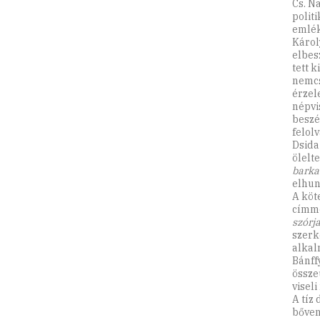
Cs. N
politi
emlék
Károl
elbes
tett 
nemcs
érzel
népvi
beszé
felol
Dsida
ölelte
barka
elhun
A köt
címme
szórja
szerk
alkal
Bánff
össze
visel
A tíz
bőven