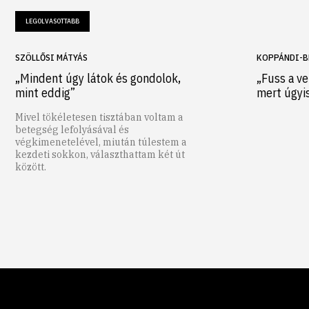
LEGOLVASOTTABB
SZÖLLŐSI MÁTYÁS
KOPPÁNDI-B
„Mindent úgy látok és gondolok,
„Fuss a ve
mint eddig”
mert úgyi
Mivel tökéletesen tisztában voltam a
betegség lefolyásával és
végkimenetelével, miután túlestem a
kezdeti sokkon, választhattam két út
között.