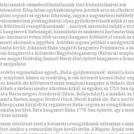
délyi szászok visszafordíthatatlannak tűnő kivándorlásával sok
telenedett, főleg falusi egyházközségben jutottak arra az elhatáro
plomi orgonát az egyházi főhatóság, vagyis a nagyszebeni székhel
skonsistorium jóváhagyásával olyan gyülekezeteknek adják át me
m feltétlenül evangélikusoknak! –, amelyek szavatolni tudják e tört
ű hangszerek biztonságát, használatát és szakszerű karbantartását
nc-harmincöt évben több tucatnyi hangszer költözött el ennek az á
mentő akciónak a jegyében. A táblási orgona például a medgyesi S
omba került, Johannes Hahn vingárdi hangszere Prázsmárra, a sz
om hangszerét a kolozsvári Nagyboldogasszony (Kálvária) templo
ben megyei Holdvilág Samuel Maetz által épített hangszere a Ze
ít szolgálatot.
 erdélyi orgonatájban egyedi „Hahn-gyűjteménynek” számít a kolo
y-templomé, hiszen az eredetileg is oda tervezett karzati Hahn-or
ét, később ide költöztetett szász templomi hangszer is látható, ille
álható a szebeni mester alkotásai közül: az egyiket, az 1753-ban ép
át a Maros megyei Jövedicsről (Idiciu, Belleschdorf), a másikat, az
azót a Szeben megyei Vérdről (Vărd, Werd) hozták ide. Ezt a sort fo
chbergi, azaz kürpödi tíz regiszteres Hahn-orgona az evangélikusok
omába kerülve. Ezt a hangszert Hahn 1778-ban építette, így a mest
 közé tartozik.
tsem véletlenül esett a kolozsvári evangélikusok választása a sz
yre, amikor a restaurálás ügye került szóba. A Magyar Árpád veze