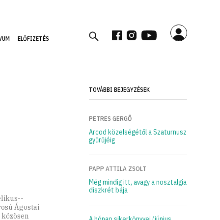
VUM
ELŐFIZETÉS
TOVÁBBI BEJEGYZÉSEK
PETRES GERGŐ
Arcod közelségétől a Szaturnusz
gyűrűjéig
PAPP ATTILA ZSOLT
Még mindig itt, avagy a nosztalgia
diszkrét bája
likus-­
rosú Ágostai
k közösen
A hónap sikerkönyvei (június,