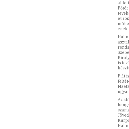
áldot
Főtér
tevék
eurós
műhel
ének 
Hahn 
aszta
rends
Szebe
Királ
is te
készít
Fiát 
felté
Maetz
ugyan
Az id
hangs
számá
Jöved
Kürpö
Hahn 