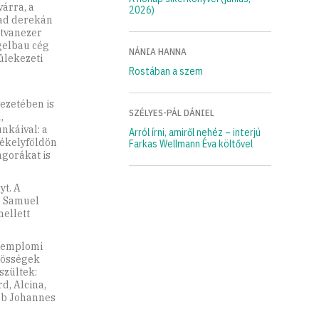
árra, a
2026)
zad derekán
tvanezer
gelbau cég
NÁNIA HANNA
ülekezeti
Rostában a szem
ezetében is
SZÉLYES-PÁL DÁNIEL
,
nkáival: a
Arról írni, amiről nehéz – interjú
zékelyföldön
Farkas Wellmann Éva költővel
ngorákat is
yt. A
n Samuel
mellett
 templomi
özösségek
szültek:
d, Alcina,
bb Johannes