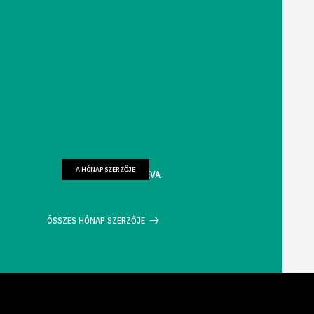
A HÓNAP SZERZŐJE
FARKAS WELLMANN ÉVA
ÖSSZES HÓNAP SZERZŐJE