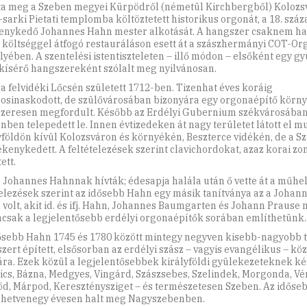
ta meg a Szeben megyei Kürpödről (németül Kirchbergből) Kolozsv
-sarki Pietati templomba költöztetett historikus orgonát, a 18. szá
enykedő Johannes Hahn mester alkotását. A hangszer csaknem ha
 költséggel átfogó restauráláson esett át a szászhermányi COT-Or
yében. A szentelési istentiszteleten – illő módon – elsőként egy gy
kísérő hangszereként szólalt meg nyilvánosan.
a felvidéki Lőcsén született 1712-ben. Tizenhat éves koráig
losinaskodott, de szülővárosában bizonyára egy orgonaépítő körny
zeresen megfordult. Később az Erdélyi Gubernium székvárosában
nben telepedett le. Innen évtizedeken át nagy területet látott el mu
yföldön kívül Kolozsváron és környékén, Beszterce vidékén, de a S
vékenykedett. A feltételezések szerint clavichordokat, azaz korai zo
ett.
is Johannes Hahnnak hívták; édesapja halála után ő vette át a műhel
telezések szerint az idősebb Hahn egy másik tanítványa az a Johan
 volt, akit id. és ifj. Hahn, Johannes Baumgarten és Johann Prause 
csak a legjelentősebb erdélyi orgonaépítők sorában említhetünk.
ősebb Hahn 1745 és 1780 között mintegy negyven kisebb-nagyobb
zert épített, elsősorban az erdélyi szász – vagyis evangélikus – k
ra. Ezek közül a legjelentősebbek királyföldi gyülekezeteknek ké
ics, Bázna, Medgyes, Vingárd, Szászsebes, Szelindek, Morgonda, Vér
d, Márpod, Kereszténysziget – és természetesen Szeben. Az időse
hetvenegy évesen halt meg Nagyszebenben.