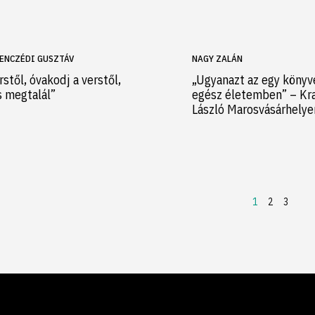
ENCZÉDI GUSZTÁV
NAGY ZALÁN
rstől, óvakodj a verstől,
„Ugyanazt az egy könyv
s megtalál”
egész életemben” – Kr
László Marosvásárhely
1
2
3