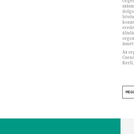
Orgel
szász
dolgo
bővít
konze
erede
által
orgon
ismét
Az or
Csend
Kerll
MEG