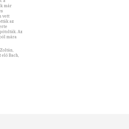
: a
iak már
és
 vett
tták az
erte
pótolták. Az
tból mára
Zoltán,
 elő Bach,