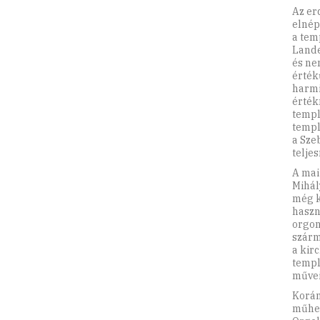
Az er
elnép
a tem
Lande
és ne
érték
harmi
érték
templ
templ
a Sze
teljes
A mai
Mihál
még k
haszn
orgon
szárm
a kir
templ
művei
Korán
műhel