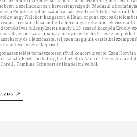
bau az elmúlt évtizedek során már három Hahn-orgonát restaurált
sebesit, a szelindekit és a keresztényszigetit. Ráadásul a hermány
ztak a Pietati-templom számára: pár évvel ezelőtt ők restaurálták 
ették a nagy Wal­cker-hangszert. A Hahn-orgona szoros értelemben
rválása-restaurálása mellett a hermányi szakemberek visszaállíto
ti törtoktávos billentyűzetet, amely a 18. század közepén Erdély-sz
ános volt, és persze a sípanyag hiányait is korhű fa- és fémsípokkal 
aszekrény és a játszóasztal teljesen megújult, esztétikai szempon
 számottevő értéket képvisel.
gonaszentelést természetesen rövid koncert kísérte. Ezen Horváth 
es László, Erich Türk, Jürg Leutert, Bíró Anna és Dénes Anna adott
, Corelli, Tomkins, Schubert és Händel műveiből.
OSZTÁS