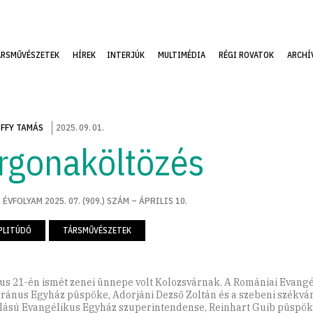
ÁRSMŰVÉSZETEK
HÍREK
INTERJÚK
MULTIMÉDIA
RÉGI ROVATOK
ARCHÍ
FFY TAMÁS
2025
.
09
.
01
.
rgonaköltözés
 ÉVFOLYAM 2025. 07. (909.) SZÁM – ÁPRILIS 10.
PLITÚDÓ
TÁRSMŰVÉSZETEK
us 21-én ismét zenei ünnepe volt Kolozsvárnak. A Romániai Evangé
ránus Egyház püspöke, Adorjáni Dezső Zoltán és a szebeni székvá
llású Evangélikus Egyház szuperintendense, Reinhart Guib püspö