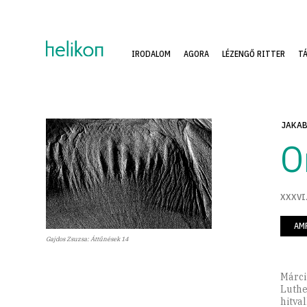
IRODALOM
AGORA
LÉZENGŐ RITTER
T
JAKAB
O
XXXVI.
AM
Gajdos Zsuzsa: Áttűnések 14
Márci
Luthe
hitva