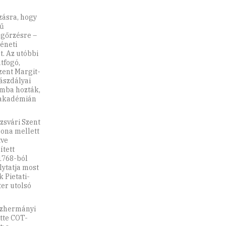
zásra, hogy
yű
gőrzésre –
éneti
. Az utóbbi
tfogó,
zent Margit-
ászdályai
mba hozták,
neakadémián
zsvári Szent
gona mellett
tve
ített
 1768-ból
lytatja most
 Pietati-
er utolsó
ászhermányi
tte COT-