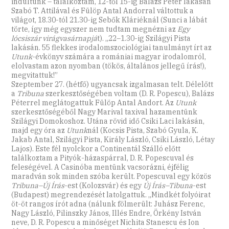
indultunk – találkoztam, 12-től 15-ig Balázs Péter lakásán
Szabó T. Attilával és Fülöp Antal Andorral váltottuk a
világot, 18.30-tól 21.30-ig Sebők Kláriéknál (Sunci a lábát
törte, így még egyszer nem tudtam megnézni az
Egy
lócsiszár virágvasárnapjá
t). „22–1.30-ig Szilágyi Pista
lakásán. 55 flekkes irodalomszociológiai tanulmányt írt az
Utunk
-évkönyv számára a romániai magyar irodalomról,
elolvastam azon nyomban (tökös, általános jellegű írás!),
megvitattuk!”
Szeptember 27. (hétfő) ugyancsak izgalmasan telt. Délelőtt
a
Tribuna
szerkesztőségében voltam (D. R. Popescu), Balázs
Péterrel meglátogattuk Fülöp Antal Andort. Az
Utunk
szerkesztőségéből Nagy Marival taxival hazamentünk
Szilágyi Domokoshoz. Utána rövid idő Csiki Laci lakásán,
majd egy óra az
Utunk
nál (Kocsis Pista, Szabó Gyula, K.
Jakab Antal, Szilágyi Pista, Király László, Csiki László, Létay
Lajos). Este fél nyolckor a Continentál Szálló előtt
találkoztam a Pityók-házaspárral, D. R. Popescuval és
feleségével. A Casinóba mentünk vacsorázni, éjfélig
maradván sok minden szóba került. Popescuval egy közös
Tribuna–Új Írás
-est (Kolozsvár) és egy
Új Írás–Tibuna
-est
(Budapest) megrendezését latolgattuk. „Mindkét folyóirat
öt-öt rangos írót adna (nálunk fölmerült: Juhász Ferenc,
Nagy László, Pilinszky János, Illés Endre, Örkény István
neve, D. R. Popescu a minőséget Nichita Stanescu és Ion