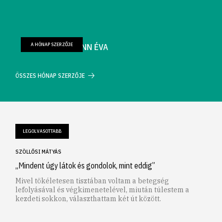
A HÓNAP SZERZŐJE
FARKAS WELLMANN ÉVA
ÖSSZES HÓNAP SZERZŐJE
LEGOLVASOTTABB
SZÖLLŐSI MÁTYÁS
„Mindent úgy látok és gondolok, mint eddig”
Mivel tökéletesen tisztában voltam a betegség
lefolyásával és végkimenetelével, miután túlestem a
kezdeti sokkon, választhattam két út között.