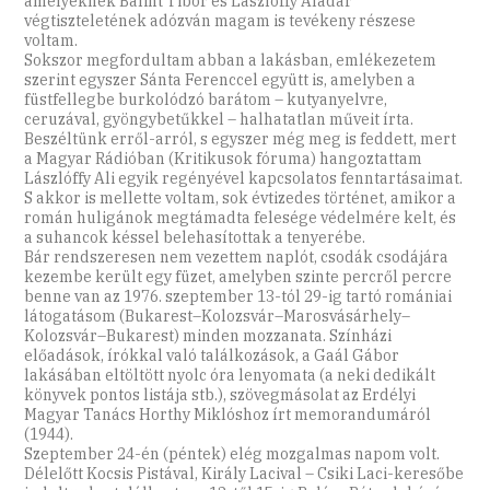
amelyeknek Bálint Tibor és Lászlóffy Aladár
végtiszteletének adózván magam is tevékeny részese
voltam.
Sokszor megfordultam abban a lakásban, emlékezetem
szerint egyszer Sánta Ferenccel együtt is, amelyben a
füstfellegbe burkolódzó barátom – kutyanyelvre,
ceruzával, gyöngybetűkkel – halhatatlan műveit írta.
Beszéltünk erről-arról, s egyszer még meg is feddett, mert
a Magyar Rádióban (Kritikusok fóruma) hangoztattam
Lászlóffy Ali egyik regényével kapcsolatos fenntartásaimat.
S akkor is mellette voltam, sok évtizedes történet, amikor a
román huligánok megtámadta felesége védelmére kelt, és
a suhancok késsel belehasítottak a tenyerébe.
Bár rendszeresen nem vezettem naplót, csodák csodájára
kezembe került egy füzet, amelyben szinte percről percre
benne van az 1976. szeptember 13-tól 29-ig tartó romániai
látogatásom (Bukarest–Kolozsvár–Marosvásárhely–
Kolozsvár–Bukarest) minden mozzanata. Színházi
előadások, írókkal való találkozások, a Gaál Gábor
lakásában eltöltött nyolc óra lenyomata (a neki dedikált
könyvek pontos listája stb.), szövegmásolat az Erdélyi
Magyar Tanács Horthy Miklóshoz írt memorandumáról
(1944).
Szeptember 24-én (péntek) elég mozgalmas napom volt.
Délelőtt Kocsis Pistával, Király Lacival – Csiki Laci-keresőbe