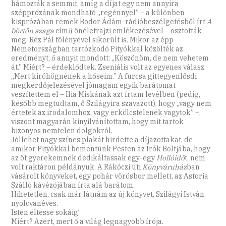
hámozták a semmit, amíg a díjat egy nem annyira
szépprózának mondható „regénnyel” – a különben
kisprózában remek Bodor Ádám-rádióbeszélgetésből írt
A
börtön szaga
című önéletrajzi emlékezésével – osztották
meg. Réz Pál fölényével sikerült is. Mikor az épp
Németországban tartózkodó Pityókkal közölték az
eredményt, ő annyit mondott: „Köszönöm, de nem vehetem
át.” Miért? – érdeklődtek. Zseniális volt az egyenes válasz:
„Mert kiröhögnének a hőseim.” A furcsa gittegyenlősdi
megkérdőjelezésével jómagam egyik barátomat
veszítettem el – Ilia Miskának azt írtam levélben (pedig,
később megtudtam, ő Szilágyira szavazott), hogy „vagy nem
értetek az irodalomhoz, vagy erkölcstelenek vagytok” –,
viszont magyarán kinyilvánítottam, hogy mit tartok
bizonyos nemtelen dolgokról.
Jóllehet nagy színes plakát hirdette a díjazottakat, de
amikor Pityókkal bementünk Pesten az Írók Boltjába, hogy
az öt gyerekemnek dedikáltassak egy-egy
Hollóidő
t, nem
volt raktáron példányuk. A Rákóczi úti
Könyváruház
ban
vásárolt könyveket, egy pohár vörösbor mellett, az Astoria
Szálló kávézójában írta alá barátom.
Hihetetlen, csak már látnám az új könyvet, Szilágyi István
nyolcvanéves.
Isten éltesse sokáig!
Miért? Azért, mert ő a világ legnagyobb írója.