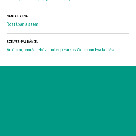
NÁNIA HANNA
Rostában a szem
SZÉLYES-PÁL DÁNIEL
Arról írni, amiről nehéz – interjú Farkas Wellmann Éva költővel