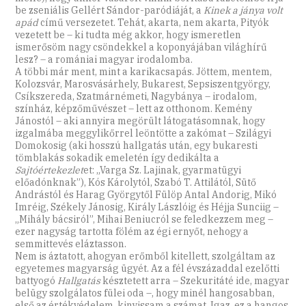
be zseniális Gellért Sándor-paródiáját, a
Kinek a jánya volt
apád
című versezetet. Tehát, akarta, nem akarta, Pityók
vezetett be – ki tudta még akkor, hogy ismeretlen
ismerősöm nagy csöndekkel a koponyájában világhírű
lesz? – a romániai magyar irodalomba.
A többi már ment, mint a karikacsapás. Jöttem, mentem,
Kolozsvár, Marosvásárhely, Bukarest, Sepsiszentgyörgy,
Csíkszereda, Szatmárnémeti, Nagybánya – irodalom,
színház, képzőművészet – lett az otthonom. Kemény
Jánostól – aki annyira megörült látogatásomnak, hogy
izgalmába meggylikőrrel leöntötte a zakómat – Szi­lá­gyi
Domokosig (aki hosszú hallgatás után, egy bukaresti
tömblakás sokadik emeletén így dedikálta a
Sajtóértekezlet
et: „Varga Sz. Lajinak, gyarmatügyi
előadónknak”), Kós Károlytól, Szabó T. Attilától, Sütő
Andrástól és Harag Györgytől Fülöp Antal Andorig, Mikó
Imréig, Székely Jánosig, Király Lászlóig és Héjja Sunciig –
„Mihály bácsiról”, Mihai Beniucról se feledkezzem meg –
ezer nagyság tartotta fölém az égi ernyőt, nehogy a
semmittevés eláztasson.
Nem is áztatott, ahogyan erőmből kitellett, szolgáltam az
egyetemes magyarság ügyét. Az a fél évszázaddal ezelőtti
battyogó
Hallgatás
késztetett arra – Szekuritáté ide, magyar
belügy szolgálatos fülei oda –, hogy minél hangosabban,
első az értékvédelem, kinyissam a számat. Igaz, ez a hangos,