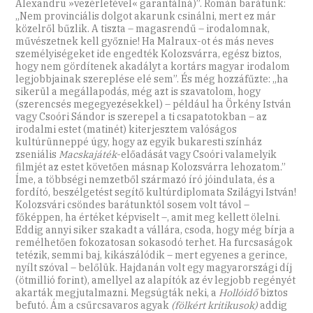
Alexandru »vezérletével« garantálná)”. Román barátunk:
„Nem provinciális dolgot akarunk csinálni, mert ez már
közelről bűzlik. A tiszta – magasrendű – irodalomnak,
művészetnek kell győznie! Ha Malraux-ot és más neves
személyiségeket ide engedték Kolozsvárra, egész biztos,
hogy nem gördítenek akadályt a kortárs magyar irodalom
legjobbjainak szereplése elé sem”. És még hozzáfűzte: „ha
sikerül a megállapodás, még azt is szavatolom, hogy
(szerencsés megegyezésekkel) – például ha Örkény István
vagy Csoóri Sándor is szerepel a ti csapatotokban – az
irodalmi estet (matinét) kiterjesztem valóságos
kultúrünneppé úgy, hogy az egyik bukaresti színház
zseniális
Macskajáték
-előadását vagy Csoóri valamelyik
filmjét az estet követően másnap Kolozsvárra lehozatom.”
Íme, a többségi nemzetből származó író jóindulata, és a
fordító, beszélgetést segítő kultúrdiplomata Szilágyi István!
Kolozsvári csöndes barátunktól sosem volt távol –
főképpen, ha értéket képviselt –, amit meg kellett ölelni.
Eddig annyi siker szakadt a vállára, csoda, hogy még bírja a
remélhetően fokozatosan sokasodó terhet. Ha furcsaságok
tetézik, semmi baj, kikászálódik – mert egyenes a gerince,
nyílt szóval – belőlük. Hajdanán volt egy magyarországi díj
(ötmillió forint), amellyel az alapítók az év legjobb regényét
akarták megjutalmazni. Megsúgták neki, a
Hollóidő
biztos
befutó. Ám a csűrcsavaros agyak
(fölkért kritikusok)
addig