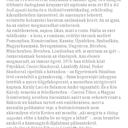
többször dadogássá kényszerült sipítozás nem ért föl a
Kő
hull apadó kútba
és a
Hollóidő
esztétikailag, erkölcsileg
kikezdhetetlen üzenetével, de amennyire lehetett,
erősítette kolozsvári barátom szólásának körét. Az az igazi,
ha az ember megmaradhat embernek.
Az emlékezetem, sajnos, likas, mint a rosta. Hiába az ezer
találkozás – a honi, a romániai, erdélyi városok mellett
Pozsonyban, Komáromban, Kassán, Újvidéken, Szabadkán,
Magyarkanizsán, Beregszászon, Ungváron, Bécsben,
Münchenben, Bernben, Londonban stb. is szórtam az igét –,
összecsúsznak bennem az élmények. Ami élesen
megmaradt, az viszont égető. 1976-ban többek közt
Pityókkal, Csoóri Sándorral, Lászlóffy Alival, Fodor
Sándorral cipeltük a hátunkon – az Egyetemiek Házában
lévő ravataltól a gyászkocsiig – Szisz koporsóját (ahogyan
letettük a nyers tölgyfakoporsót, a menetben sírógörcsöt
kaptam, Király Laci és Salamon Anikó vigasztalt). És a Kós
Károly-temetés is feledhetetlen – Cseres Tibor, a Magyar
Írószövetség nevében búcsúztató azért nem vehetett részt a
Rákóczi úti házban tartott esti emlékezésen, mert a
zseniális polihisztor veje, a festőművésznek nem
akármilyen vörös Kovács azt mondta: „aki megírta a
Hideg
napok
at, ebbe a házba be ne tegye a lábát!” –, nem beszélve
azokról a házsongárdi fájdalmas pillanatokról,