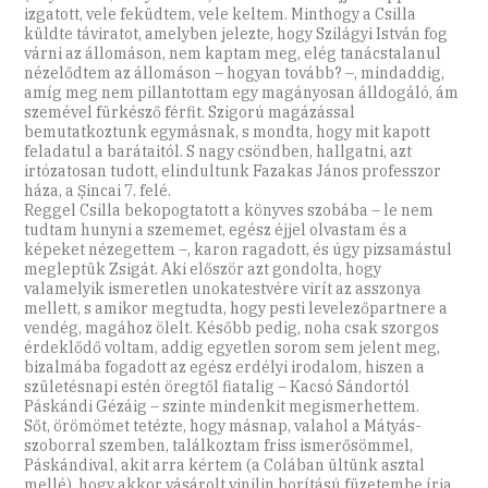
izgatott, vele feküdtem, vele keltem. Minthogy a Csilla
küldte táviratot, amelyben jelezte, hogy Szilágyi István fog
várni az állomáson, nem kaptam meg, elég tanácstalanul
nézelődtem az állomáson – hogyan tovább? –, mindaddig,
amíg meg nem pillantottam egy magányosan álldogáló, ám
szemével fürkésző férfit. Szigorú magázással
bemutatkoztunk egymásnak, s mondta, hogy mit kapott
feladatul a barátaitól. S nagy csöndben, hallgatni, azt
irtózatosan tudott, elindultunk Fazakas János professzor
háza, a Șincai 7. felé.
Reggel Csilla bekopogtatott a könyves szobába – le nem
tudtam hunyni a szememet, egész éjjel olvastam és a
képeket nézegettem –, karon ragadott, és úgy pizsamástul
megleptük Zsigát. Aki először azt gondolta, hogy
valamelyik ismeretlen unokatestvére virít az asszonya
mellett, s amikor megtudta, hogy pesti levelezőpartnere a
vendég, magához ölelt. Később pedig, noha csak szorgos
érdeklődő voltam, addig egyetlen sorom sem jelent meg,
bizalmába fogadott az egész erdélyi irodalom, hiszen a
születésnapi estén öregtől fiatalig – Kacsó Sándortól
Páskándi Gézáig – szinte mindenkit megismerhettem.
Sőt, örömömet tetézte, hogy másnap, valahol a Mátyás-
szoborral szemben, találkoztam friss ismerősömmel,
Páskándival, akit arra kértem (a Colában ültünk asztal
mellé), hogy akkor vásárolt vinilin borítású füzetembe írja