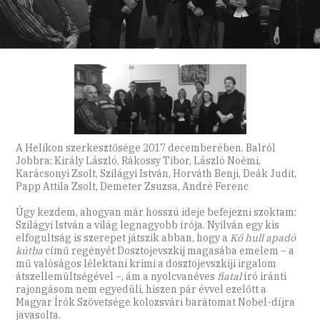
A Helikon szerkesztősége 2017 decemberében. Balról
Jobbra: Király László, Rákossy Tibor, László Noémi,
Karácsonyi Zsolt, Szilágyi István, Horváth Benji, Deák Judit,
Papp Attila Zsolt, Demeter Zsuzsa, André Ferenc
Úgy kezdem, ahogyan már hosszú ideje befejezni szoktam:
Szilágyi István a világ legnagyobb írója. Nyilván egy kis
elfogultság is szerepet játszik abban, hogy a
Kő hull apadó
kútba
című regényét Dosztojevszkij magasába emelem – a
mű valóságos lélektani krimi a dosztojevszkiji irgalom
átszellemültségével –, ám a nyolcvanéves
fiatal
író iránti
rajongásom nem egyedüli, hiszen pár évvel ezelőtt a
Magyar Írók Szövetsége kolozsvári barátomat Nobel-díjra
javasolta.