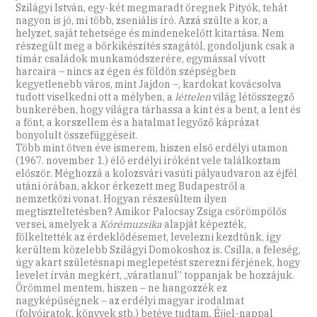
Szilágyi István, egy-két megmaradt öregnek Pityók, tehát
nagyon is jó, mi több, zseniális író. Azzá szülte a kor, a
helyzet, saját tehetsége és mindenekelőtt kitartása. Nem
részegült meg a bőrkikészítés szagától, gondoljunk csak a
tímár családok munkamódszerére, egymással vívott
harcaira – nincs az égen és földön szépségben
kegyetlenebb város, mint Jajdon –, kardokat kovácsolva
tudott viselkedni ott a mélyben, a
léttelen
világ létösszegző
bunkerében, hogy világra tárhassa a kint és a bent, a lent és
a fönt, a korszellem és a hatalmat legyőző káprázat
bonyolult összefüggéseit.
Több mint ötven éve ismerem, hiszen első erdélyi utamon
(1967. november 1.) élő erdélyi íróként vele találkoztam
először. Méghozzá a kolozsvári vasúti pályaudvaron az éjfél
utáni órában, akkor érkezett meg Budapestről a
nemzetközi vonat. Hogyan részesültem ilyen
megtiszteltetésben? Amikor Palocsay Zsiga csörömpölős
versei, amelyek a
Kórémuzsika
alapját képezték,
fölkeltették az érdeklődésemet, levelezni kezdtünk, így
kerültem közelebb Szilágyi Domokoshoz is. Csilla, a feleség,
úgy akart születésnapi meglepetést szerezni férjének, hogy
levelet írván megkért, „váratlanul” toppanjak be hozzájuk.
Örömmel mentem, hiszen – ne hangozzék ez
nagyképűségnek – az erdélyi magyar irodalmat
(folyóiratok, könyvek stb.) betéve tudtam. Éjjel-nappal