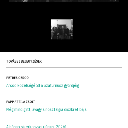
TOVÁBBI BEJEGYZÉSEK
PETRES GERGŐ
Arcod közelségétől a Szaturnusz gyűrűjéig
PAPP ATTILA ZSOLT
Még mindig itt, avagy a nosztalgia diszkrét bája
A hónap sikerkönyvei (június, 2026)