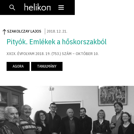
SZAKOLCZAY LAJOS
2018
.
12
.
21
.
Pityók. Emlékek a hős­korszakból
XXIX. ÉVFOLYAM 2018. 19. (753.) SZÁM – OKTÓBER 10.
AGORA
TANULMÁNY