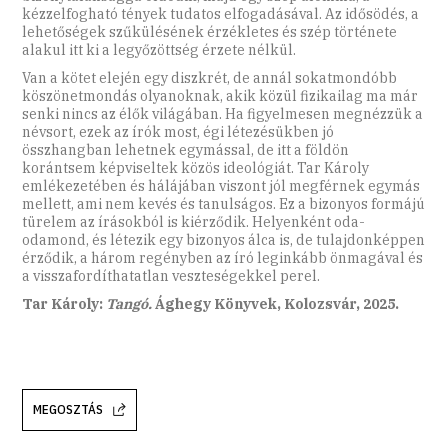
kézzelfogható tények tudatos elfogadásával. Az idősödés, a
lehetőségek szűkülésének érzékletes és szép története
alakul itt ki a legyőzöttség érzete nélkül.
Van a kötet elején egy diszkrét, de annál sokatmondóbb
köszönetmondás olyanoknak, akik közül fizikailag ma már
senki nincs az élők világában. Ha figyelmesen megnézzük a
névsort, ezek az írók most, égi létezésükben jó
összhangban lehetnek egymással, de itt a földön
korántsem képviseltek közös ideológiát. Tar Károly
emlékezetében és hálájában viszont jól megférnek egymás
mellett, ami nem kevés és tanulságos. Ez a bizonyos formájú
türelem az írásokból is kiérződik. Helyenként oda-
odamond, és létezik egy bizonyos álca is, de tulajdonképpen
érződik, a három regényben az író leginkább önmagával és
a visszafordíthatatlan veszteségekkel perel.
Tar Károly:
Tangó.
Ághegy Könyvek, Kolozsvár, 2025.
MEGOSZTÁS