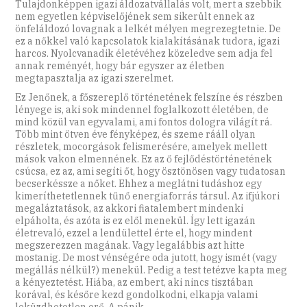
Tulajdonképpen igazi áldozatvállalás volt, mert a szebbik
nem egyetlen képviselőjének sem sikerült ennek az
önfeláldozó lovagnak a lelkét mélyen megrezegtetnie. De
ez a nőkkel való kapcsolatok kialakításának tudora, igazi
harcos. Nyolcvanadik életévéhez közeledve sem adja fel
annak reményét, hogy bár egyszer az életben
megtapasztalja az igazi szerelmet.
Ez Jenőnek, a főszereplő történetének felszíne és részben
lényege is, aki sok mindennel foglalkozott életében, de
mind közül van egyvalami, ami fontos dologra világít rá.
Több mint ötven éve fényképez, és szeme rááll olyan
részletek, mocorgások felismerésére, amelyek mellett
mások vakon elmennének. Ez az ő fejlődéstörténetének
csúcsa, ez az, ami segíti őt, hogy ösztönösen vagy tudatosan
becserkéssze a nőket. Ehhez a meglátni tudáshoz egy
kimeríthetetlennek tűnő energiaforrás társul. Az ifjúkori
megaláztatások, az akkori fiatalembert mindenki
elpáholta, és azóta is ez elől menekül. Így lett igazán
életrevaló, ezzel a lendülettel érte el, hogy mindent
megszerezzen magának. Vagy legalábbis azt hitte
mostanig. De most vénségére oda jutott, hogy ismét (vagy
megállás nélkül?) menekül. Pedig a test tetézve kapta meg
a kényeztetést. Hiába, az embert, aki nincs tisztában
korával, és későre kezd gondolkodni, elkapja valami
leküzdhetetlen erő. A pánik.