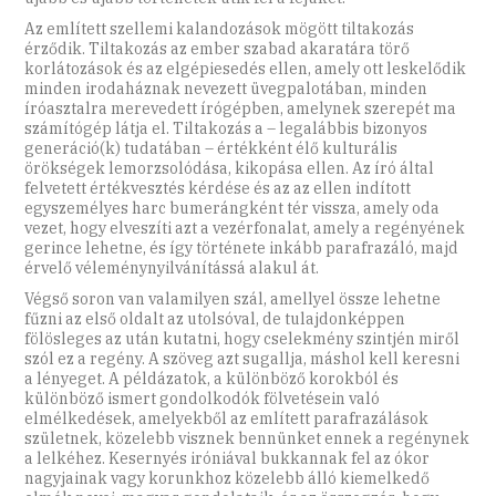
Az említett szellemi kalandozások mögött tiltakozás
érződik. Tiltakozás az ember szabad akaratára törő
korlátozások és az elgépiesedés ellen, amely ott leskelődik
minden irodaháznak nevezett üvegpalotában, minden
íróasztalra merevedett írógépben, amelynek szerepét ma
számítógép látja el. Tiltakozás a – legalábbis bizonyos
generáció(k) tudatában – értékként élő kulturális
örökségek lemorzsolódása, kikopása ellen. Az író által
felvetett értékvesztés kérdése és az az ellen indított
egyszemélyes harc bumerángként tér vissza, amely oda
vezet, hogy elveszíti azt a vezérfonalat, amely a regényének
gerince lehetne, és így története inkább parafrazáló, majd
érvelő véleménynyilvánítássá alakul át.
Végső soron van valamilyen szál, amellyel össze lehetne
fűzni az első oldalt az utolsóval, de tulajdonképpen
fölösleges az után kutatni, hogy cselekmény szintjén miről
szól ez a regény. A szöveg azt sugallja, máshol kell keresni
a lényeget. A példázatok, a különböző korokból és
különböző ismert gondolkodók fölvetésein való
elmélkedések, amelyekből az említett parafrazálások
születnek, közelebb visznek bennünket ennek a regénynek
a lelkéhez. Kesernyés iróniával bukkannak fel az ókor
nagyjainak vagy korunkhoz közelebb álló kiemelkedő