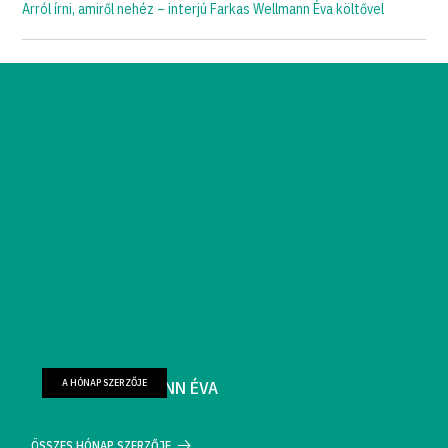
Arról írni, amiről nehéz – interjú Farkas Wellmann Éva költővel
A HÓNAP SZERZŐJE
FARKAS WELLMANN ÉVA
ÖSSZES HÓNAP SZERZŐJE