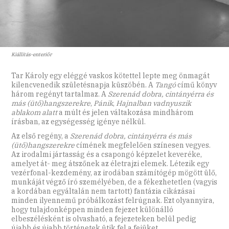
Kiállítás-enteriőr
Tar Károly egy eléggé vaskos kötettel lepte meg önmagát
kilencvenedik születésnapja küszöbén. A
Tangó
című könyv
három regényt tartalmaz. A
Szerenád dobra, cintányérra és
más (ütő)hangszerekre
,
Pánik
,
Hajnalban vadnyuszik
ablakom alatt
a múlt és jelen váltakozása mindhárom
írásban, az egységesség igénye nélkül.
Az első regény, a
Szerenád dobra, cintányérra és más
(ütő)hangszerekre
címének megfelelően színesen vegyes.
Az irodalmi jártasság és a csapongó képzelet keveréke,
amelyet át- meg átszőnek az életrajzi elemek. Létezik egy
vezérfonal-kezdemény, az irodában számítógép mögött ülő,
munkáját végző író személyében, de a fékezhetetlen (vagyis
a kordában egyáltalán nem tartott) fantázia cikázásai
minden ilyennemű próbálkozást felrúgnak. Ezt olyannyira,
hogy tulajdonképpen minden fejezet különálló
elbeszélésként is olvasható, a fejezeteken belül pedig
újabb és újabb történetek ütik fel a fejüket.