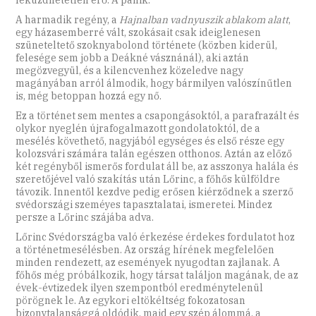
A harmadik regény, a
Hajnalban vadnyuszik ablakom alatt
,
egy házasemberré vált, szokásait csak ideiglenesen
szüneteltető szoknyabolond története (közben kiderül,
felesége sem jobb a Deákné vásznánál), aki aztán
megözvegyül, és a kilencvenhez közeledve nagy
magányában arról álmodik, hogy bármilyen valószínűtlen
is, még betoppan hozzá egy nő.
Ez a történet sem mentes a csapongásoktól, a parafrazált és
olykor nyeglén újrafogalmazott gondolatoktól, de a
mesélés követhető, nagyjából egységes és első része egy
kolozsvári számára talán egészen otthonos. Aztán az előző
két regényből ismerős fordulat áll be, az asszonya halála és
szeretőjével való szakítás után Lőrinc, a főhős külföldre
távozik. Innentől kezdve pedig erősen kiérződnek a szerző
svédországi szeméyes tapasztalatai, ismeretei. Mindez
persze a Lőrinc szájába adva.
Lőrinc Svédországba való érkezése érdekes fordulatot hoz
a történetmesélésben. Az ország hírének megfelelően
minden rendezett, az események nyugodtan zajlanak. A
főhős még próbálkozik, hogy társat találjon magának, de az
évek-évtizedek ilyen szempontból eredménytelenül
pörögnek le. Az egykori eltökéltség fokozatosan
bizonytalansággá oldódik, majd egy szép álommá, a