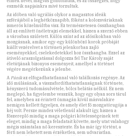
elmék nevei, magvas gondolataik, és az összegzés, hogy
eszméik napjainkra mivé torzultak.
Az időben való ugrálás olykor a magasztos ideák
szférájából a leghétköznapibb, főként a kolozsváriaknak
ismerős közelmúltba visz. Ez természetesen összhangban
áll az említett önéletrajzi elemekkel, hiszen a szerző ebben
a városban született. Külön színt ad az idősíkokban való
mozgásnak, amikor egy-egy különböző korok próbáját
kiállt vezérelvet a történeti jelenkorban zajló
eseményekkel, cselekedetekkel hoz összhangba. Ezzel az
átívelő araszolgatással dolgozza fel Tar Károly saját
életútjának bizonyos eseményeit, amellyel a történet
végére megérkezünk a jelenbe.
A
Pánik
az elfogadhatatlannal való találkozás regénye. Az
idő múlásának, a visszafordíthatatatlanságnak története,
kényszerű tudomásulvétele, bölcs belátás nélkül. Ez nem
meglepő, ha figyelembe vesszük, hogy egy olyan sors tárul
fel, amelyben az érintett önmagán kívül másvalakire
nemigen kellett figyeljen, és amely élet fő mozgatórugója a
kéj volt. Persze mindez véletlenül alakult így, hiszen a
főszereplő mindig a maga polgári kötelességeinek tett
eleget, mindig a maga feladatait követte, mely utat valahogy
mégis számtalan nő keresztezte. És ha már így történt, a
férfi nem lehetett sem érzéketlen, sem udvariatlan.