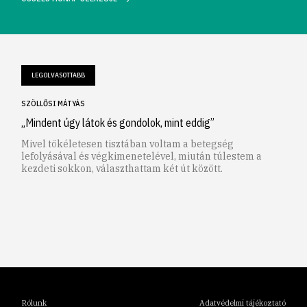
LEGOLVASOTTABB
SZÖLLŐSI MÁTYÁS
„Mindent úgy látok és gondolok, mint eddig”
Mivel tökéletesen tisztában voltam a betegség
lefolyásával és végkimenetelével, miután túlestem a
kezdeti sokkon, választhattam két út között.
1
2
3
4
5
6
Rólunk
Adatvédelmi tájékoztató