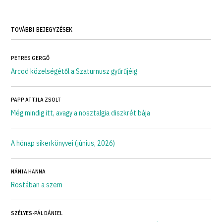
TOVÁBBI BEJEGYZÉSEK
PETRES GERGŐ
Arcod közelségétől a Szaturnusz gyűrűjéig
PAPP ATTILA ZSOLT
Még mindig itt, avagy a nosztalgia diszkrét bája
A hónap sikerkönyvei (június, 2026)
NÁNIA HANNA
Rostában a szem
SZÉLYES-PÁL DÁNIEL